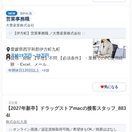
NEW
契約社員
営業事務職
大豊産業株式会社
【伊方町】営業事務職 ／大豊産業株式会社
愛媛県西宇和郡伊方町九町
月給19万円～29万円
資格・経験 【学歴】不問 【必須条件】 ・業務でのPC使用経
験 ・Excel、メール...
年間休日120日以上
+8個
気になる
正社員
【2027年新卒】ドラッグストアmacの接客スタッフ_883
4I
株式会社大屋
オンライン面接／認定資格取得可能／希望休もOK／残業ほぼなし