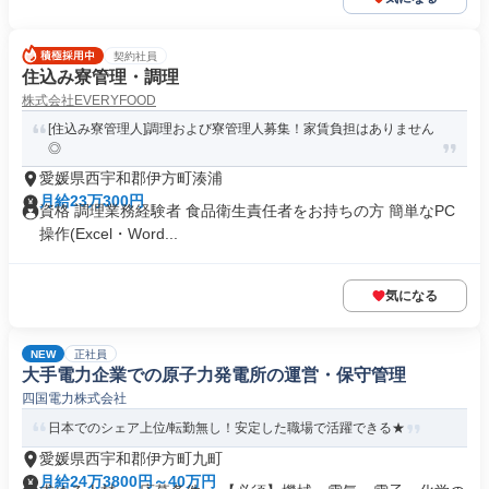
契約社員
住込み寮管理・調理
株式会社EVERYFOOD
[住込み寮管理人]調理および寮管理人募集！家賃負担はありません
◎
愛媛県西宇和郡伊方町湊浦
月給23万300円
資格 調理業務経験者 食品衛生責任者をお持ちの方 簡単なPC
操作(Excel・Word...
気になる
NEW
正社員
大手電力企業での原子力発電所の運営・保守管理
四国電力株式会社
日本でのシェア上位/転勤無し！安定した職場で活躍できる★
愛媛県西宇和郡伊方町九町
月給24万3800円～40万円