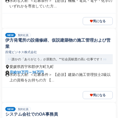
求める人材: ＜応募条件＞ 【必須】機械・電気・電子・化学の
いずれかを専攻していた方...
気になる
NEW
契約社員
伊方発電所の設備修繕、仮説建築物の施工管理および営
業
四電ビジネス株式会社
誰かの「ありがとう」が原動力。**社会貢献度の高い仕事です！
愛媛県西宇和郡伊方町九町
月給30万円～36万円
求める人材: ＜応募条件＞ 【必須】建築の施工管理技士2級以
上の資格をお持ちの方 【...
気になる
NEW
契約社員
システム会社でのOA事務員