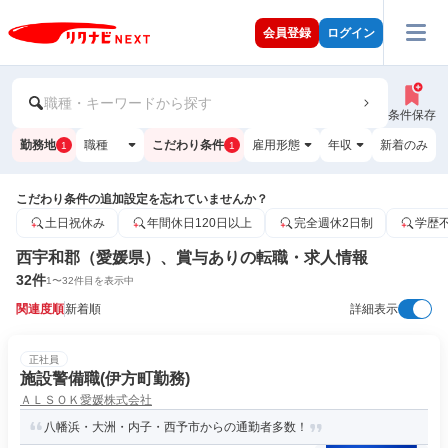
会員登録
ログイン
職種・キーワードから探す
条件保存
勤務地
職種
こだわり条件
雇用形態
年収
新着のみ
1
1
こだわり条件の追加設定を忘れていませんか？
土日祝休み
年間休日120日以上
完全週休2日制
学歴
西宇和郡（愛媛県）、賞与ありの転職・求人情報
32
件
1
〜
32
件目を表示中
関連度順
新着順
詳細表示
正社員
施設警備職(伊方町勤務)
ＡＬＳＯＫ愛媛株式会社
八幡浜・大洲・内子・西予市からの通勤者多数！