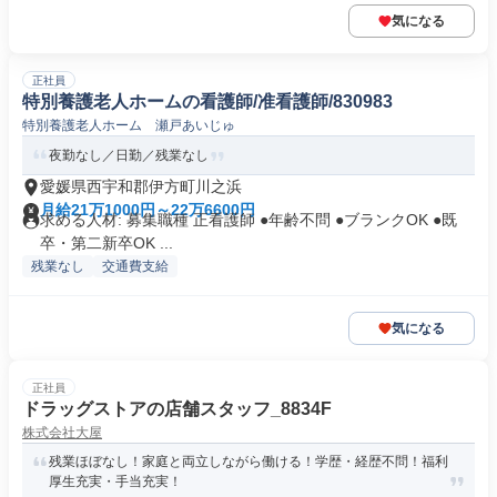
気になる
正社員
特別養護老人ホームの看護師/准看護師/830983
特別養護老人ホーム 瀬戸あいじゅ
夜勤なし／日勤／残業なし
愛媛県西宇和郡伊方町川之浜
月給21万1000円～22万6600円
求める人材: 募集職種 正看護師 ●年齢不問 ●ブランクOK ●既
卒・第二新卒OK ...
残業なし
交通費支給
気になる
正社員
ドラッグストアの店舗スタッフ_8834F
株式会社大屋
残業ほぼなし！家庭と両立しながら働ける！学歴・経歴不問！福利
厚生充実・手当充実！