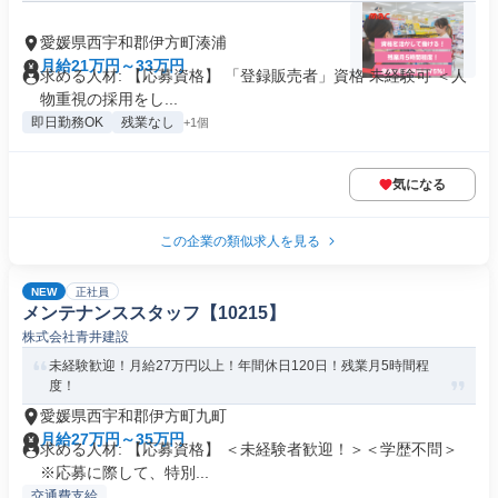
愛媛県西宇和郡伊方町湊浦
月給21万円～33万円
求める人材: 【応募資格】 「登録販売者」資格 未経験可 ＜人
物重視の採用をし...
即日勤務OK
残業なし
+1個
気になる
この企業の類似求人を見る
NEW
正社員
メンテナンススタッフ【10215】
株式会社青井建設
未経験歓迎！月給27万円以上！年間休日120日！残業月5時間程
度！
愛媛県西宇和郡伊方町九町
月給27万円～35万円
求める人材: 【応募資格】 ＜未経験者歓迎！＞＜学歴不問＞
※応募に際して、特別...
交通費支給