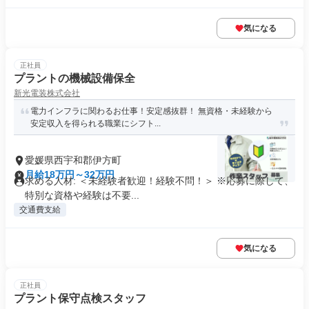
気になる
正社員
プラントの機械設備保全
新光電装株式会社
電力インフラに関わるお仕事！安定感抜群！ 無資格・未経験から
安定収入を得られる職業にシフト...
愛媛県西宇和郡伊方町
月給18万円～32万円
求める人材: ＜未経験者歓迎！経験不問！＞ ※応募に際して、
特別な資格や経験は不要...
交通費支給
気になる
正社員
プラント保守点検スタッフ