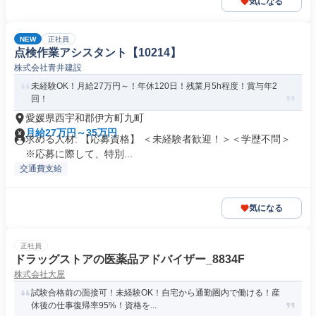
気になる
NEW
正社員
点検作業アシスタント【10214】
株式会社青井建設
未経験OK！月給27万円～！年休120日！残業月5h程度！賞与年2
回！
愛媛県西宇和郡伊方町九町
月給27万円～35万円
求める人材: 【応募資格】 ＜未経験者歓迎！＞＜学歴不問＞
※応募に際して、特別...
交通費支給
気になる
正社員
ドラッグストアの医薬品アドバイザー_8834F
株式会社大屋
試験合格前の面接可！未経験OK！自宅から通勤圏内で働ける！産
休後の仕事復帰率95%！資格を...