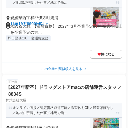
／地域に密着した仕事／地元で働...
愛媛県西宇和郡伊方町湊浦
月給19万8900円以上
求める人材: 【応募資格】 2027年3月卒業予定の方 短大卒以上
を卒業予定の方...
即日勤務OK
交通費支給
気になる
この企業の類似求人を見る
正社員
【2027年新卒】ドラッグストアmacの店舗運営スタッフ
_8834S
株式会社大屋
オンライン面接／認定資格取得可能／希望休もOK／残業ほぼなし
／地域に密着した仕事／地元で働...