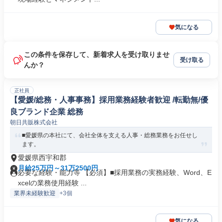
気になる
この条件を保存して、新着求人を受け取りませ
受け取る
んか？
正社員
【愛媛/総務・人事事務】採用業務経験者歓迎 /転勤無/優
良ブランド企業 総務
朝日共販株式会社
■愛媛県の本社にて、会社全体を支える人事・総務業務をお任せし
ます。
愛媛県西宇和郡
月給25万円～31万2500円
必要な経験・能力等 【必須】■採用業務の実務経験、Word、E
xcelの業務使用経験 ...
業界未経験歓迎
+3個
気になる