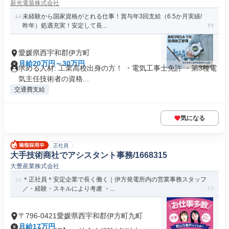
新光電装株式会社
未経験から国家資格がとれる仕事！賞与年3回支給（6.5か月実績/
昨年）処遇充実！安定して長...
愛媛県西宇和郡伊方町
月給20万円～30万円
求める人材: 工業高校出身の方！ ・電気工事士免許 ・第3種電
気主任技術者の資格...
交通費支給
気になる
正社員
大手技術商社でアシスタント事務/1668315
大豊産業株式会社
＊正社員＊安定企業で長く働く｜伊方発電所内の営業事務スタッフ
／・経験・スキルにより考慮 ・...
〒796-0421愛媛県西宇和郡伊方町九町
月給17万円