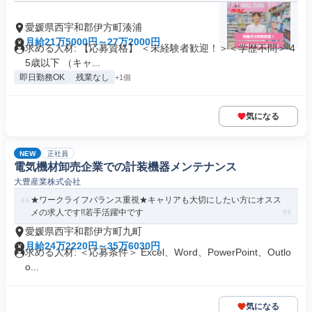
愛媛県西宇和郡伊方町湊浦
月給21万5000円～27万2000円
求める人材: 【応募資格】 ＜未経験者歓迎！＞＜学歴不問＞ 4
5歳以下 （キャ...
即日勤務OK
残業なし
+1個
気になる
NEW
正社員
電気機材卸売企業での計装機器メンテナンス
大豊産業株式会社
★ワークライフバランス重視★キャリアも大切にしたい方にオスス
メの求人です!!若手活躍中です
愛媛県西宇和郡伊方町九町
月給24万2220円～35万6030円
求める人材: ＜応募条件＞ Excel、Word、PowerPoint、Outlo
o...
気になる