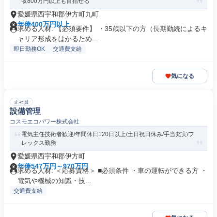
収800万円以上も目指せる
愛媛県西宇和郡伊方町九町
年俸400万円以上
求める人材: 【必須要件】 ・35歳以下の方（長期勤続によるキ
ャリア形成をはかるため...
即日勤務OK
交通費支給
気になる
正社員
設備管理
コスモエコパワー株式会社
電気主任技術者歓迎/年間休日120日以上/土日祝日休み/手当充実/フ
レックス勤務
愛媛県西宇和郡伊方町
年俸547万円～970万円
求める人材: ＜応募資格＞ ■必須条件 ・車の運転ができる方 ・
電気や機械の知識・技...
交通費支給