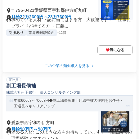
〒796-0421愛媛県西宇和郡伊方町九町
月給22万2600円～23万7600円
求めている人材 下記に当てはまる方、大歓迎です！ ・仕事に
プライドが持てる方 ・正義...
制服あり
業界未経験歓迎
+12個
気になる
この企業の類似求人を見る
正社員
副工場長候補
株式会社伊予銀行 法人コンサルティング部
年収600万～700万円◆副工場長募集！組織中核の役割をお任せ・
工場長へキャリアアップ
愛媛県西宇和郡伊方町
月給50万円～58万円
求める人材: このような方をお待ちしています！ ・製造業での
現場経験とマネジメント...