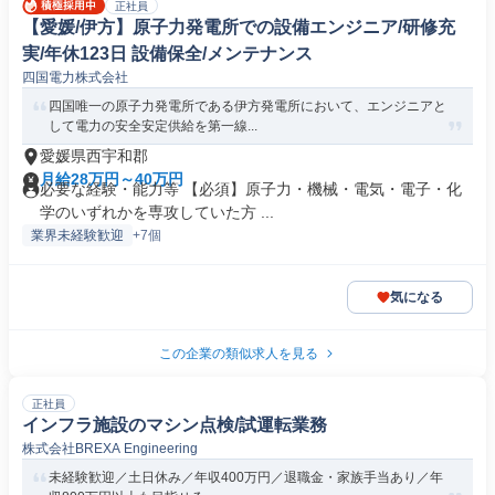
正社員
【愛媛/伊方】原子力発電所での設備エンジニア/研修充
実/年休123日 設備保全/メンテナンス
四国電力株式会社
四国唯一の原子力発電所である伊方発電所において、エンジニアと
して電力の安全安定供給を第一線...
愛媛県西宇和郡
月給28万円～40万円
必要な経験・能力等 【必須】原子力・機械・電気・電子・化
学のいずれかを専攻していた方 ...
業界未経験歓迎
+7個
気になる
この企業の類似求人を見る
正社員
インフラ施設のマシン点検/試運転業務
株式会社BREXA Engineering
未経験歓迎／土日休み／年収400万円／退職金・家族手当あり／年