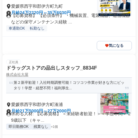
愛媛県西宇和郡伊方町九町
月給24万2220円～35万6030円
【応募資格】 【必須条件】 ・機械装置、電装機器、通信機器
などの保守メンテナンス経験 ...
車通勤OK
転勤なし
気になる
正社員
ドラッグストアの品出しスタッフ_8834F
株式会社大屋
第２新卒歓迎！入社時期調整可能！コツコツ作業が好きな方にピッ
タリ！学歴・経歴不問！福利厚生...
愛媛県西宇和郡伊方町湊浦
月給21万5000円～27万2000円
求める人材: 【応募資格】 ＜未経験者歓迎！＞＜学歴不問＞ 2
9歳以下 （キャ...
即日勤務OK
残業なし
+1個