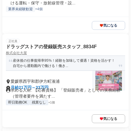
ける運転・保守・放射線管理・設...
業界未経験歓迎
+4個
気になる
正社員
ドラッグストアの登録販売スタッフ_8834F
株式会社大屋
産休後の仕事復帰率95%！経験を加味して優遇！資格を活かす！
自宅から通勤圏内で働ける！働き...
愛媛県西宇和郡伊方町湊浦
月給21万円～33万円
求める人材: 【応募資格】 「登録販売者」としての実務経験
（管理者要件を満たす...
即日勤務OK
残業なし
+1個
気になる