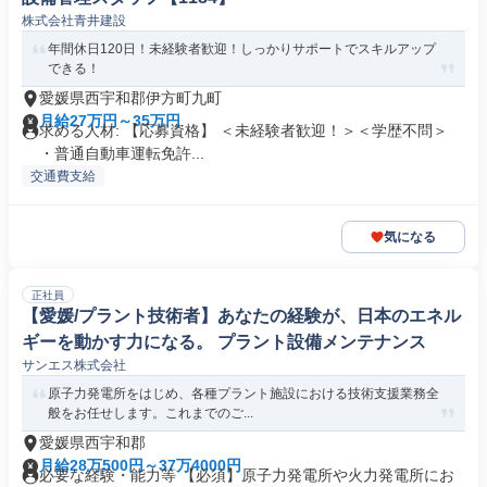
株式会社青井建設
年間休日120日！未経験者歓迎！しっかりサポートでスキルアップ
できる！
愛媛県西宇和郡伊方町九町
月給27万円～35万円
求める人材: 【応募資格】 ＜未経験者歓迎！＞＜学歴不問＞
・普通自動車運転免許...
交通費支給
気になる
正社員
【愛媛/プラント技術者】あなたの経験が、日本のエネル
ギーを動かす力になる。 プラント設備メンテナンス
サンエス株式会社
原子力発電所をはじめ、各種プラント施設における技術支援業務全
般をお任せします。これまでのご...
愛媛県西宇和郡
月給28万500円～37万4000円
必要な経験・能力等 【必須】原子力発電所や火力発電所にお