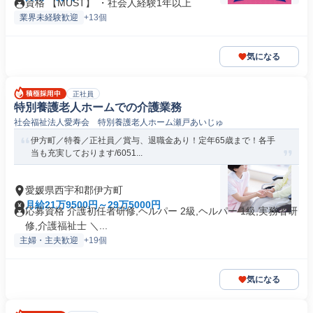
資格 【MUST】 ・社会人経験1年以上
業界未経験歓迎
+13個
気になる
正社員
特別養護老人ホームでの介護業務
社会福祉法人愛寿会 特別養護老人ホーム瀬戸あいじゅ
伊方町／特養／正社員／賞与、退職金あり！定年65歳まで！各手
当も充実しております/6051...
愛媛県西宇和郡伊方町
月給21万9500円～29万5000円
応募資格 介護初任者研修,ヘルパー 2級,ヘルパー 1級,実務者研
修,介護福祉士 ＼...
主婦・主夫歓迎
+19個
気になる