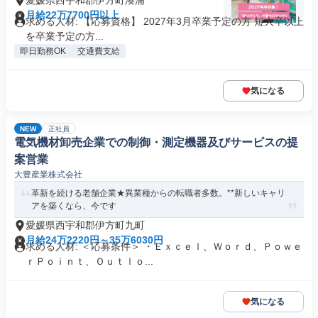
愛媛県西宇和郡伊方町湊浦
月給22万7700円以上
求める人材: 【応募資格】 2027年3月卒業予定の方 短大卒以上
を卒業予定の方...
即日勤務OK
交通費支給
気になる
NEW
正社員
電気機材卸売企業での制御・測定機器及びサービスの提
案営業
大豊産業株式会社
革新を続ける老舗企業★異業種からの転職者多数。**新しいキャリ
アを築くなら、今です
愛媛県西宇和郡伊方町九町
月給24万2220円～35万6030円
求める人材: ＜応募条件＞ ・Ｅｘｃｅｌ、Ｗｏｒｄ、Ｐｏｗｅ
ｒＰｏｉｎｔ、Ｏｕｔｌｏ...
気になる