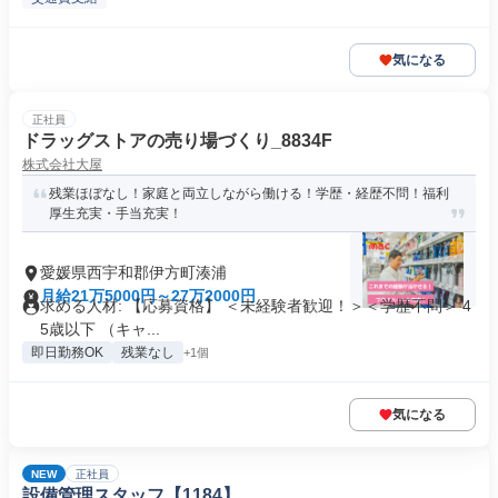
気になる
正社員
ドラッグストアの売り場づくり_8834F
株式会社大屋
残業ほぼなし！家庭と両立しながら働ける！学歴・経歴不問！福利
厚生充実・手当充実！
愛媛県西宇和郡伊方町湊浦
月給21万5000円～27万2000円
求める人材: 【応募資格】 ＜未経験者歓迎！＞＜学歴不問＞ 4
5歳以下 （キャ...
即日勤務OK
残業なし
+1個
気になる
NEW
正社員
設備管理スタッフ【1184】