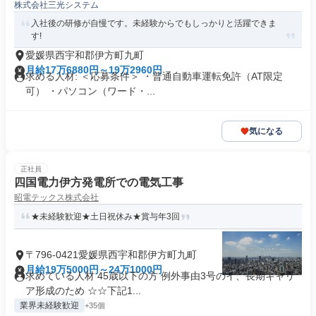
株式会社三光システム
入社後の研修が自慢です。未経験からでもしっかりと活躍できま
す!
愛媛県西宇和郡伊方町九町
月給17万6880円～19万2960円
求める人材: ＜応募条件＞ ・普通自動車運転免許（AT限定
可） ・パソコン（ワード・...
気になる
正社員
四国電力伊方発電所での電気工事
昭電テックス株式会社
★未経験歓迎★土日祝休み★賞与年3回
〒796-0421愛媛県西宇和郡伊方町九町
月給19万5000円～24万1000円
求めている人材 45歳以下の方 例外事由3号のイ、長期キャリ
ア形成のため ☆☆下記1...
業界未経験歓迎
+35個