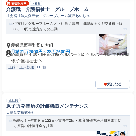
正社員
介護職 介護福祉士 グループホーム
社会福祉法人愛寿会 グループホーム瀬戸あいじゅ
伊方町／グループホーム／正社員／賞与、退職金あり！交通費上限
38,900円で遠方からの出勤...
愛媛県西宇和郡伊方町
月給21万2000円～28万7600円
応募資格 介護初任者研修,ヘルパー 2級,ヘルパー 1級,実務者研
修,介護福祉士 ＼...
主婦・主夫歓迎
+19個
気になる
正社員
原子力発電所の計装機器メンテナンス
大豊産業株式会社
転勤なし⭐年間休日122日✨賞与年2回・教育研修充実✅四国電力伊
方原発の計装保全を担当