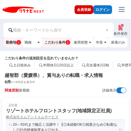
会員登録
ログイン
職種・キーワードから探す
条件保存
勤務地
職種
こだわり条件
雇用形態
年収
新着のみ
1
1
こだわり条件の追加設定を忘れていませんか？
土日祝休み
年間休日120日以上
完全週休2日制
学歴
越智郡（愛媛県）、賞与ありの転職・求人情報
6
件
1
〜
6
件目を表示中
関連度順
新着順
詳細表示
正社員
リゾートホテルフロントスタッフ(地域限定正社員)
株式会社エムアンドエムサービス
20～50代まで幅広く活躍中！【◎未経験OK◎残業少なめ◎転勤な
し◎社内研修制度あり◎やる...