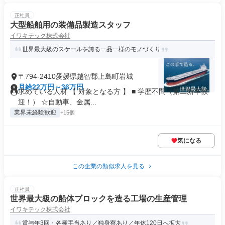
正社員
大型船舶用の装備品製造スタッフ
イワキテック株式会社
世界最大級のスケールを誇る一品一様のモノづくり
〒794-2410愛媛県越智郡上島町岩城
月給22万円～36万円
求めている人材 【 対象となる方 】 ■ 学歴不問（第二新卒歓
迎！） ☆自動車、金属...
業界未経験歓迎
+15個
気になる
この企業の類似求人を見る
正社員
世界最大級の船体ブロックを造る工場の生産管理
イワキテック株式会社
賞与年3回・各種手当あり／独身寮あり／年休120日へ拡大