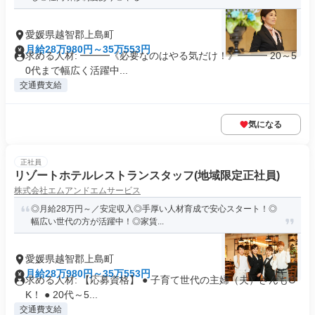
愛媛県越智郡上島町
月給28万980円～35万553円
求める人材: ━━━《必要なのはやる気だけ！》━━━ 20～5
0代まで幅広く活躍中...
交通費支給
気になる
正社員
リゾートホテルレストランスタッフ(地域限定正社員)
株式会社エムアンドエムサービス
◎月給28万円～／安定収入◎手厚い人材育成で安心スタート！◎
幅広い世代の方が活躍中！◎家賃...
愛媛県越智郡上島町
月給28万980円～35万553円
求める人材: 【応募資格】 ● 子育て世代の主婦（夫）さんもO
K！ ● 20代～5...
交通費支給