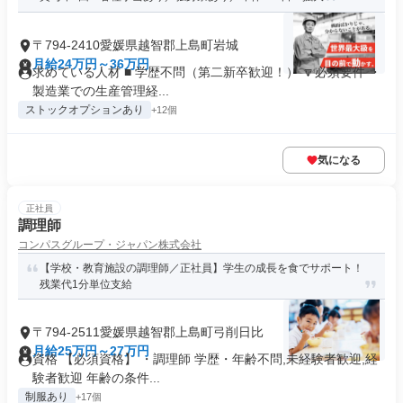
〒794-2410愛媛県越智郡上島町岩城
月給24万円～36万円
求めている人材 ■ 学歴不問（第二新卒歓迎！） 🔽必須要件 ・
製造業での生産管理経...
ストックオプションあり
+12個
気になる
正社員
調理師
コンパスグループ・ジャパン株式会社
【学校・教育施設の調理師／正社員】学生の成長を食でサポート！
残業代1分単位支給
〒794-2511愛媛県越智郡上島町弓削日比
月給25万円～27万円
資格 【必須資格】 ・調理師 学歴・年齢不問,未経験者歓迎,経
験者歓迎 年齢の条件...
制服あり
+17個