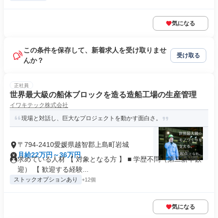
気になる
この条件を保存して、新着求人を受け取りませ
受け取る
んか？
正社員
世界最大級の船体ブロックを造る造船工場の生産管理
イワキテック株式会社
現場と対話し、巨大なプロジェクトを動かす面白さ。
〒794-2410愛媛県越智郡上島町岩城
月給22万円～36万円
求めている人材 【 対象となる方 】 ■ 学歴不問（第二新卒歓
迎） 【 歓迎する経験...
ストックオプションあり
+12個
気になる