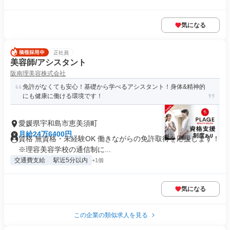
気になる
正社員
美容師/アシスタント
阪南理美容株式会社
免許がなくても安心！基礎から学べるアシスタント！身体&精神的
にも健康に働ける環境です！
愛媛県宇和島市恵美須町
月給24万6400円
資格 無資格・未経験OK 働きながらの免許取得を応援します！
※理容美容学校の通信制に...
交通費支給
駅近5分以内
+1個
気になる
この企業の類似求人を見る