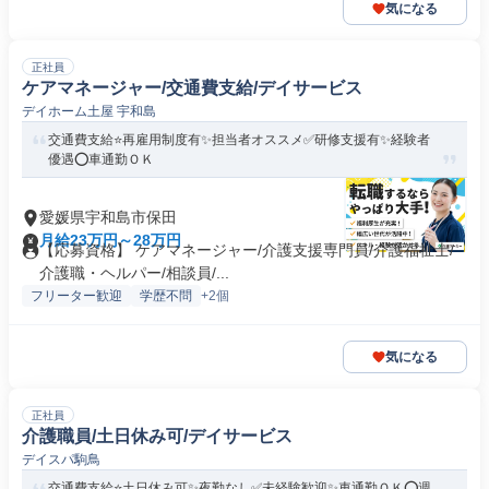
気になる
正社員
ケアマネージャー/交通費支給/デイサービス
デイホーム土屋 宇和島
交通費支給⭐️再雇用制度有✨担当者オススメ✅️研修支援有✨経験者
優遇⭕️車通勤ＯＫ
愛媛県宇和島市保田
月給23万円～28万円
【応募資格】 ケアマネージャー/介護支援専門員/介護福祉士/
介護職・ヘルパー/相談員/...
フリーター歓迎
学歴不問
+2個
気になる
正社員
介護職員/土日休み可/デイサービス
デイスパ駒鳥
交通費支給⭐️土日休み可✨夜勤なし✅️未経験歓迎✨車通勤ＯＫ⭕️週