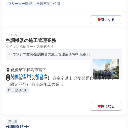
フリーター歓迎
学歴不問
+2個
気になる
正社員
空調機器の施工管理業務
ダイキン福祉サービス株式会社
ウワジマ空調/空調機器の施工管理業務/宇和島市
愛媛県宇和島市宮下
月給20万円～40万円
応募条件 【必須条件】 ◎高卒以上 ◎要普通自動車免許（AT
限定不可） ◎空調施工の業...
即日勤務OK
気になる
正社員
作業療法士