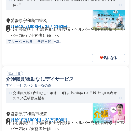
休2日
愛媛県宇和島市寄松
月給18万1808円～25万1152円
【応募資格】 介護福祉士/介護職・ヘルパー/初任者研修（ヘル
パー2級）/実務者研修（ヘ...
フリーター歓迎
学歴不問
+2個
気になる
契約社員
介護職員/夜勤なし/デイサービス
デイサービスセンター祝の森
交通費支給⭐️夜勤なし✨年休110日以上✅️年休120日以上✨担当者オ
ススメ⭕️研修支援有...
愛媛県宇和島市祝森
月給18万1900円～23万1500円
【応募資格】 介護福祉士/介護職・ヘルパー/初任者研修（ヘル
パー2級）/実務者研修（ヘ...