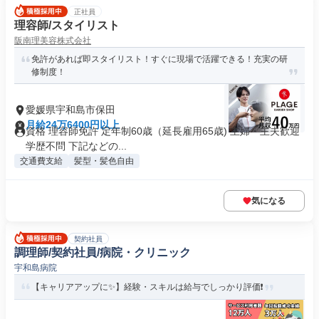
正社員
理容師/スタイリスト
阪南理美容株式会社
免許があれば即スタイリスト！すぐに現場で活躍できる！充実の研
修制度！
愛媛県宇和島市保田
月給24万6400円以上
資格 理容師免許 定年制60歳（延長雇用65歳) 主婦・主夫歓迎
学歴不問 下記などの...
交通費支給
髪型・髪色自由
気になる
契約社員
調理師/契約社員/病院・クリニック
宇和島病院
【キャリアアップに✨】経験・スキルは給与でしっかり評価❗️