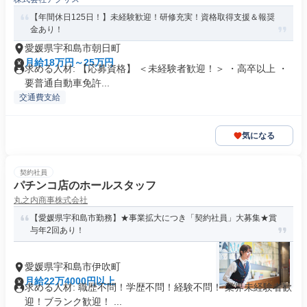
【年間休日125日！】未経験歓迎！研修充実！資格取得支援＆報奨
金あり！
愛媛県宇和島市朝日町
月給18万円～25万円
求める人材: 【応募資格】 ＜未経験者歓迎！＞ ・高卒以上 ・
要普通自動車免許...
交通費支給
気になる
契約社員
パチンコ店のホールスタッフ
丸之内商事株式会社
【愛媛県宇和島市勤務】★事業拡大につき「契約社員」大募集★賞
与年2回あり！
愛媛県宇和島市伊吹町
月給22万4000円以上
求める人材: 職歴不問！学歴不問！経験不問！ 業界未経験者歓
迎！ブランク歓迎！ ...