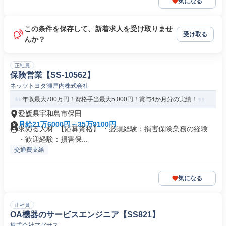
気になる
この条件を保存して、新着求人を受け取りませ
受け取る
んか？
正社員
保険営業【SS-10562】
ネッツトヨタ瀬戸内株式会社
年収最大700万円！資格手当最大5,000円！賞与4か月分の実績！
愛媛県宇和島市保田
月給21万6000円～35万9100円
求める人材: 【応募資格】 ・必須経験：損害保険業務の経験
・歓迎経験：損害保...
交通費支給
気になる
正社員
OA機器のサービスエンジニア【SS821】
株式会社アグサス