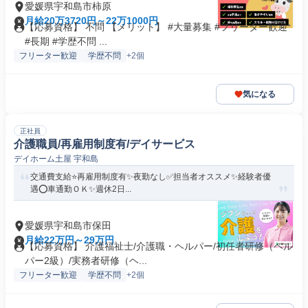
愛媛県宇和島市柿原
月給20万3720円～22万1000円
【応募資格】 不問 【メリット】 #大量募集 #フリーター歓迎
#長期 #学歴不問 ...
フリーター歓迎
学歴不問
+2個
気になる
正社員
介護職員/再雇用制度有/デイサービス
デイホーム土屋 宇和島
交通費支給⭐️再雇用制度有✨夜勤なし✅️担当者オススメ✨経験者優
遇⭕️車通勤ＯＫ✨週休2日...
愛媛県宇和島市保田
月給22万円～29万円
【応募資格】 介護福祉士/介護職・ヘルパー/初任者研修（ヘル
パー2級）/実務者研修（ヘ...
フリーター歓迎
学歴不問
+2個