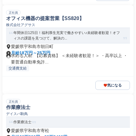
正社員
オフィス機器の提案営業【SS820】
株式会社アグサス
年間休日125日！福利厚生充実で働きやすい♪未経験者歓迎！オフ
ィスの課題を見つけて、解決の...
愛媛県宇和島市朝日町
月給18万円～25万円
求める人材: 【応募資格】 ＜未経験者歓迎！＞ ・高卒以上 ・
要普通自動車免許...
交通費支給
気になる
正社員
作業療法士
デイスパ駒鳥
作業療法士
愛媛県宇和島市寄松