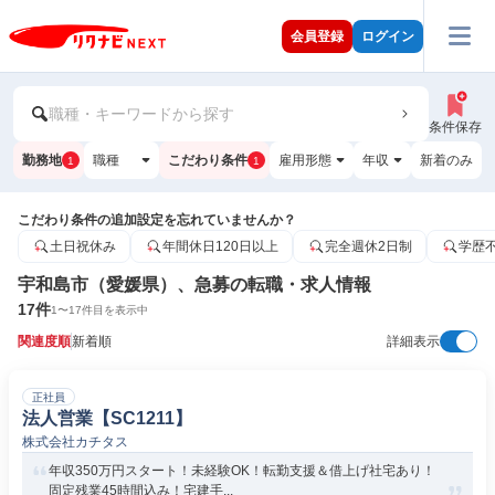
会員登録
ログイン
職種・キーワードから探す
条件保存
勤務地
職種
こだわり条件
雇用形態
年収
新着のみ
1
1
こだわり条件の追加設定を忘れていませんか？
土日祝休み
年間休日120日以上
完全週休2日制
学歴
宇和島市（愛媛県）、急募の転職・求人情報
17
件
1
〜
17
件目を表示中
関連度順
新着順
詳細表示
正社員
法人営業【SC1211】
株式会社カチタス
年収350万円スタート！未経験OK！転勤支援＆借上げ社宅あり！
固定残業45時間込み！宅建手...