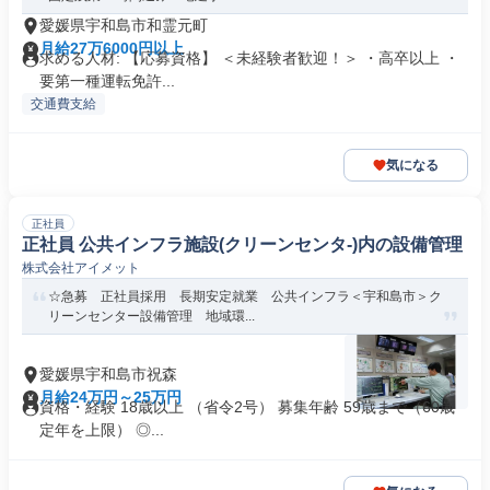
愛媛県宇和島市和霊元町
月給27万6000円以上
求める人材: 【応募資格】 ＜未経験者歓迎！＞ ・高卒以上 ・
要第一種運転免許...
交通費支給
気になる
正社員
正社員 公共インフラ施設(クリーンセンタ-)内の設備管理
株式会社アイメット
☆急募 正社員採用 長期安定就業 公共インフラ＜宇和島市＞ク
リーンセンター設備管理 地域環...
愛媛県宇和島市祝森
月給24万円～25万円
資格・経験 18歳以上 （省令2号） 募集年齢 59歳まで（60歳
定年を上限） ◎...