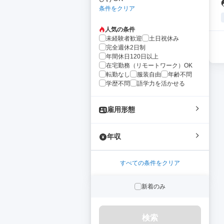
条件をクリア
人気の条件
未経験者歓迎
土日祝休み
完全週休2日制
年間休日120日以上
在宅勤務（リモートワーク）OK
転勤なし
服装自由
年齢不問
学歴不問
語学力を活かせる
雇用形態
年収
すべての条件をクリア
新着のみ
検索