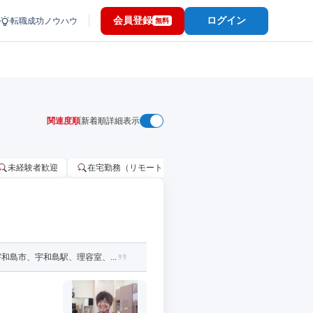
会員登録
ログイン
転職成功ノウハウ
無料
関連度順
新着順
詳細表示
未経験者歓迎
在宅勤務（リモートワーク）OK
家賃補助・住宅手当
島市、宇和島駅、理容室、...