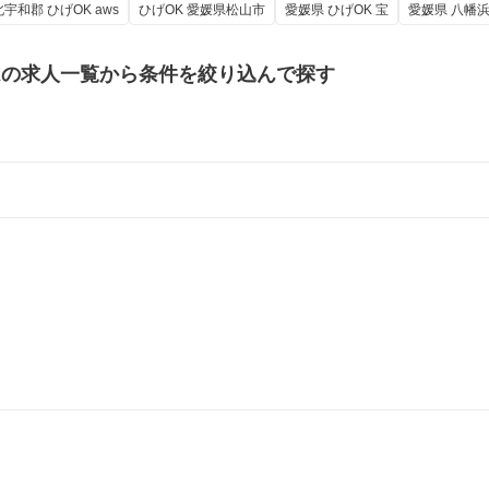
宇和郡 ひげOK aws
ひげOK 愛媛県松山市
愛媛県 ひげOK 宝
愛媛県 八幡浜市
Kの
求人一覧から条件を絞り込んで探す