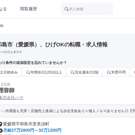
なる
閲覧履歴
求人検索
OK
和島市（愛媛県）、ひげOKの転職・求人情報
〜
1
件目を表示中
わり条件の追加設定を忘れていませんか？
土日祝休み
年間休日120日以上
完全週休2日制
学歴不問
正社員
理容師
株式会社ハマ
待遇面も充実！店舗売上達成による歩合支給あり☆個人ノルマありません◎【宇和
愛媛県宇和島市恵美須町
月給27万2800円～32万1200円