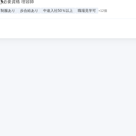
必要資格 理容師
制服あり
歩合給あり
中途入社50％以上
職場見学可
+12個