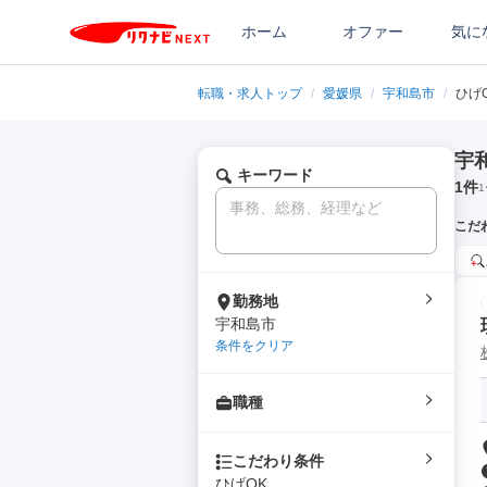
ホーム
オファー
気に
転職・求人トップ
/
愛媛県
/
宇和島市
/
ひげ
宇
キーワード
1
件
1
こだ
勤務地
宇和島市
条件をクリア
職種
こだわり条件
ひげOK