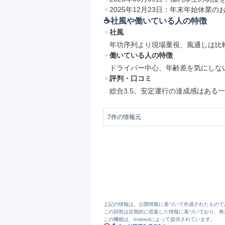
2025年12月23日：年末年始休業の
☕️社風や働いている人の特徴
社風
年功序列より現場重視、風通しは比
働いている人の特徴
ドライバー中心、年齢差を気にしな
評判・口コミ
総合3.5。安定運行の達成感はある
7
件の情報元
1
ティーロジエクスプレス株式会社 – 
2
生活リズム安定◎中型トラック×固定ルー
3
https://t-logi-express.tougun-group.co.j
4
ティーロジエクスプレスについて – 
5
ドライバー未経験者の方へ – ティー
6
ティーロジエクスプレスの評判・口コミ 
7
ティーロジエクスプレスの口コミ一覧 -
上記の情報は、公開情報に基づいて作成されたもので
この回答は定期的に収集した情報に基づいており、将
この機能は、Indeedによって提供されています。