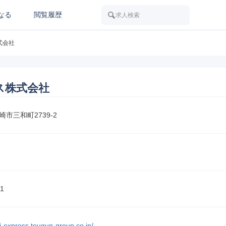
なる
閲覧履歴
求人検索
式会社
ス株式会社
市三和町2739-2
1
ogi-express.tougun-group.co.jp/