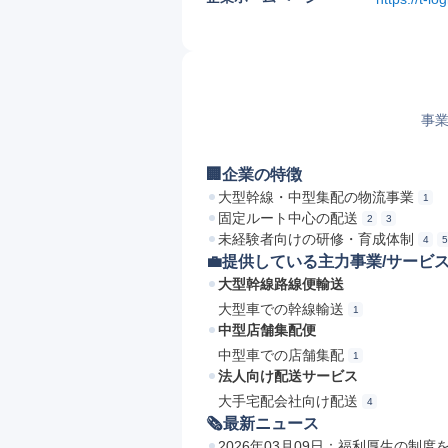
事業
🏢企業の特徴
大型幹線・中型集配の物流事業
1
固定ルート中心の配送
2
3
未経験者向けの研修・育成体制
4
5
💼提供している主力事業/サービ
大型幹線路線便輸送
大型車での幹線輸送
1
中型店舗集配便
中型車での店舗集配
1
法人向け配送サービス
大手宅配会社向け配送
4
🗞最新ニュース
2026年03月09日：福利厚生の制度