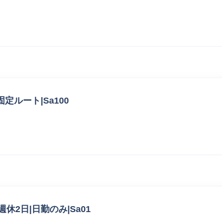
固定ルート|Sa100
休2日|日勤のみ|Sa01