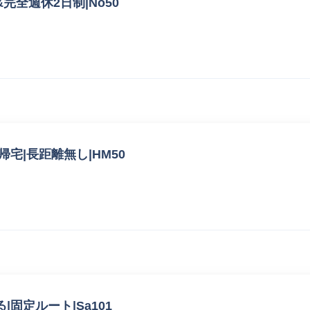
&完全週休2日制|No50
帰宅|長距離無し|HM50
|固定ルート|Sa101