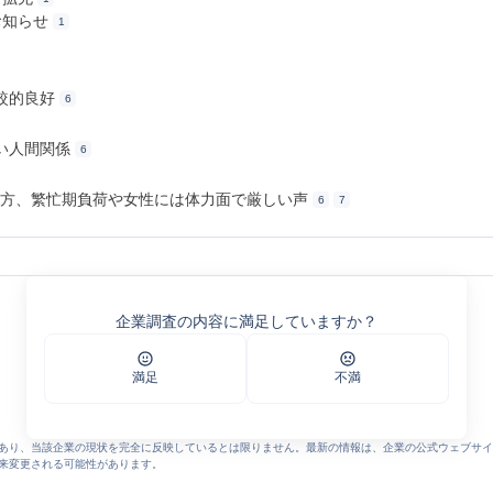
お知らせ
1
較的良好
6
い人間関係
6
一方、繁忙期負荷や女性には体力面で厳しい声
6
7
全国に拠点を展開！多様な職種と働きやすい環境で、あなたの新しい一歩を応援しま
トで法人配送／未経験歓迎 Ta03 – ティーロジエクスプレス株式会社
企業調査の内容に満足していますか？
p/requirements/detail8424_20251003/
ティーロジエクスプレス株式会社
ロジエクスプレス株式会社
満足
不満
- エン カイシャの評判
 エン カイシャの評判
あり、当該企業の現状を完全に反映しているとは限りません。最新の情報は、企業の公式ウェブサイ
来変更される可能性があります。