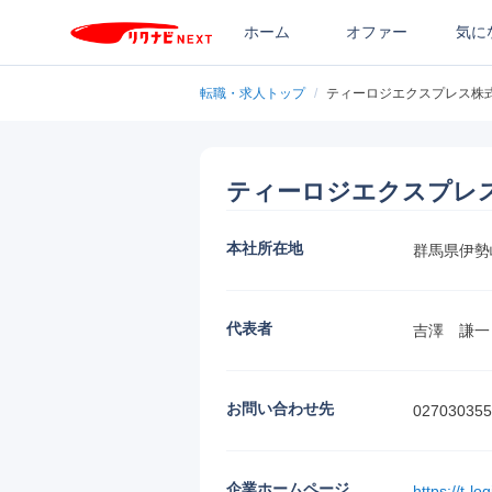
ホーム
オファー
気に
転職・求人トップ
/
ティーロジエクスプレス株
ティーロジエクスプレ
本社所在地
群馬県伊勢崎
代表者
吉澤　謙一
お問い合わせ先
027030355
企業ホームページ
https://t-l