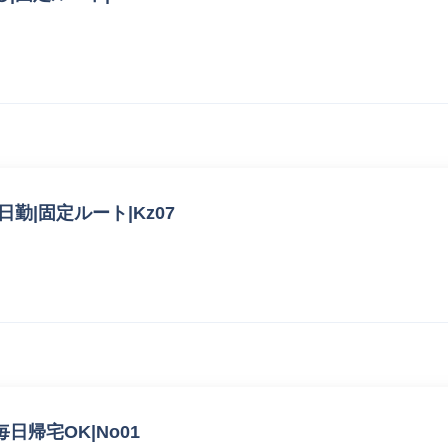
日勤|固定ルート|Kz07
毎日帰宅OK|No01