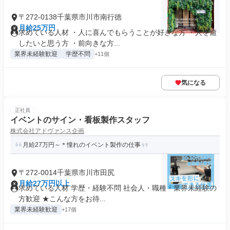
〒272-0138千葉県市川市南行徳
月給25万円
求めている人材 ・人に喜んでもらうことが好きな方 ・人を癒
したいと思う方 ・前向きな方...
業界未経験歓迎
学歴不問
+11個
気になる
正社員
イベントのサイン・看板製作スタッフ
株式会社アドヴァンス企画
月給27万円～＊憧れのイベント製作の仕事
〒272-0014千葉県市川市田尻
月給27万円以上
求めている人材 学歴・経験不問 社会人・職種・業界未経験の
方歓迎 ★こんな方をお待...
業界未経験歓迎
+17個