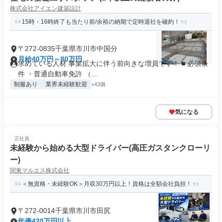
株式会社アイエン建築設計
15時・16時終了も当たり前/余裕の納期で定時退社を確約！
〒272-0835千葉県市川市中国分
月給40万円～80万円
求めている人材 事業拡大に伴う前向きな増員です！ ■ 必須条
件 ・普通自動車免許 （...
制服あり
業界未経験歓迎
+43個
気になる
正社員
未経験から始める大型ドライバー(高圧ガスタンクローリ
ー)
関東マルエス株式会社
＜無資格・未経験OK＞月収30万円以上！資格は全額会社負担！
〒272-0014千葉県市川市田尻
年俸420万円以上