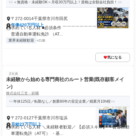
＜無資格・未経験OK＞月収30万円以上！資格は全額会社負担！
〒272-0014千葉県市川市田尻
年俸420万円以上
求めている人材 ■必須条件 ￣￣￣￣￣￣￣￣￣￣￣￣￣￣ ・
普通自動車運転免許 （AT...
業界未経験歓迎
+21個
気になる
正社員
未経験から始める専門商社のルート営業(既存顧客メイ
ン)
株式会社三笠・鋲螺
年休125日／転勤なし／創業80年の安定企業／残業月10h程
〒272-0127千葉県市川市塩浜
月給23万円以上
求めている人材 ＼未経験者歓迎／ 【必須スキル】 ・普通自動
車運転免許（AT可） ・基...