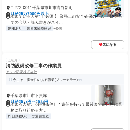
〒272-0011千葉県市川市高谷新町
月給25万7000円以上
求めている人材 【 必須 】 業務上の安全確保のため、 日本語
での会話・読み書きがネイ...
制服あり
業界未経験歓迎
+40個
気になる
正社員
消防設備改修工事の作業員
アップ防災株式会社
今こそ、将来性のある職業(ブルーカラー)
千葉県市川市下貝塚
月給25万円～45万円
求める人材: 《必須条件》 * 責任を持って最後まで前向きに業
務に取り組める方 ...
即日勤務OK
交通費支給