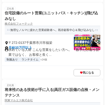
正社員
住宅設備のルート営業(ユニットバス・キッチン)|飛び込
みなし
株式会社フォーテック
無理なノルマに疲れた営業経験者へ。既存顧客中心＆飛び込みなし
〒272-0137千葉県市川市福栄
月給35万円以上
求めている人材 こんな営業をしたい方へ。 『数字だけ追う営
業ではなく、 お客様と長く...
制服あり
ランチタイム
+24個
気になる
正社員
将来性のある技術が手に入る|高圧ガス設備の点検・メン
テナンス
関東マルエス株式会社