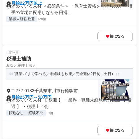
月給22万円以上
求めている人材 ＜必須条件＞ ・保育士資格をお持ちの方 ・相
手の立場に配慮しながら円滑...
業界未経験歓迎
+28個
気になる
正社員
税理士補助
みなと税理士法人
"営業力"まで学べる／未経験も歓迎／完全週休2日制（土日）
〒272-0133千葉県市川市行徳駅前
月給25万円～50万円
求めている人材 【 歓迎 】 ・業界・職種未経験の方歓迎 【 優
遇 】 ・税理士／会...
転勤なし
経験不問
+9個
気になる