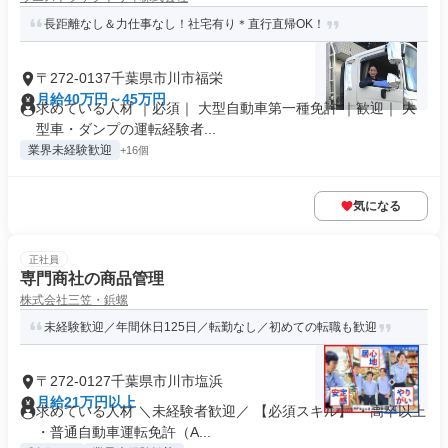
長距離なし＆力仕事なし！社宅有り＊直行直帰OK！
〒272-0137千葉県市川市福栄
月給40万円～45万円
求めている人材 ｜必須｜ 大型自動車第一種免許 ｜歓迎｜ 大
型車・ダンプの運転経験者...
業界未経験歓迎
+16個
気になる
正社員
専門商社の商品管理
株式会社三笠・鋲螺
未経験歓迎／年間休日125日／転勤なし／初めての転職も歓迎
〒272-0127千葉県市川市塩浜
月給21万円以上
求めている人材 ＼未経験者歓迎／ 【必須スキル】 ・高卒以上
・普通自動車運転免許（A...