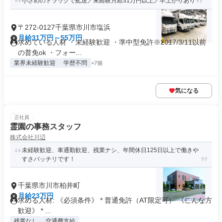
小さめのトラックで配送／未経験月給31万円以上／早上がりあり
〒272-0127千葉県市川市塩浜
月給31万円～55万円
求めている人材 ・未経験歓迎 ・準中型免許※2017/3/11以前
の普免ok ・フォー...
業界未経験歓迎
学歴不問
+7個
気になる
正社員
霊園の事務スタッフ
株式会社川辺
未経験歓迎、車通勤歓迎、残業ナシ、年間休日125日以上で働きや
すさバッチリです！
千葉県市川市柏井町
月給23万円
求める人材: 《必須条件》 * 普通免許（AT限定可） 《こんな方
歓迎》 * ...
残業なし
交通費支給