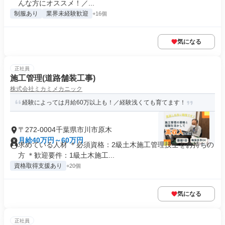
んな方にオススメ！／...
制服あり
業界未経験歓迎
+16個
気になる
正社員
施工管理(道路舗装工事)
株式会社ミカミメカニック
経験によっては月給60万以上も！／経験浅くても育てます！
〒272-0004千葉県市川市原木
月給40万円～60万円
求めている人材 ＊必須資格：2級土木施工管理技士をお持ちの
方 ＊歓迎要件：1級土木施工...
資格取得支援あり
+20個
気になる
正社員