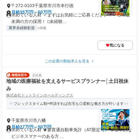
〒272-0103千葉県市川市本行徳
月給35万円～60万円
求めている人材 ＜まずはお気軽にご応募ください！＞ □45歳
未満の方の採用！ □未経験...
業界未経験歓迎
+35個
気になる
この企業の類似求人を見る
正社員
地域の医療福祉を支えるサービスプランナー│土日祝休
み
株式会社ドットラインホールディングス
フレックスタイム制×申請すれば在宅も◎柔軟な働き方が叶います
千葉県市川市八幡
月給27万円～50万円
求めている人材 ★要普通自動車免許（AT限定可） ★基本的な
ビジネスマナーのある方 ...