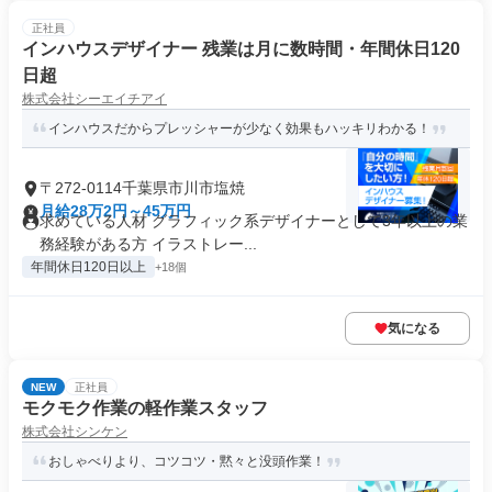
正社員
インハウスデザイナー 残業は月に数時間・年間休日120
日超
株式会社シーエイチアイ
インハウスだからプレッシャーが少なく効果もハッキリわかる！
〒272-0114千葉県市川市塩焼
月給28万2円～45万円
求めている人材 グラフィック系デザイナーとして3年以上の業
務経験がある方 イラストレー...
年間休日120日以上
+18個
気になる
NEW
正社員
モクモク作業の軽作業スタッフ
株式会社シンケン
おしゃべりより、コツコツ・黙々と没頭作業！