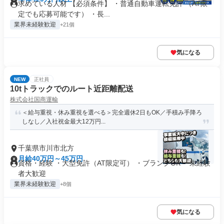
求めている人材 【必須条件】 ・普通自動車運転免許 （AT限
定でも応募可能です） ・長...
業界未経験歓迎
+21個
気になる
NEW
正社員
10tトラックでのルート近距離配送
株式会社国商運輸
＜給与重視・休み重視を選べる＞完全週休2日もOK／手積み手降ろ
しなし／入社祝金最大12万円...
千葉県市川市北方
月給40万円～45万円
資格・経験 ・大型免許（AT限定可） ・ブランクOK ・未経験
者大歓迎
業界未経験歓迎
+8個
気になる