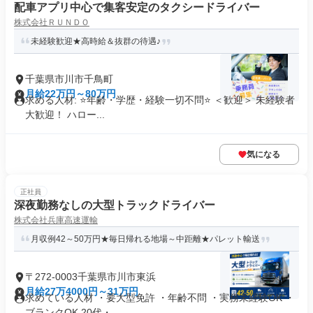
配車アプリ中心で集客安定のタクシードライバー
株式会社ＲＵＮＤＯ
未経験歓迎★高時給＆抜群の待遇♪
千葉県市川市千鳥町
月給22万円～80万円
求める人材: ⭐️年齢・学歴・経験一切不問⭐️ ＜歓迎＞ 未経験者
大歓迎！ ハロー...
気になる
正社員
深夜勤務なしの大型トラックドライバー
株式会社兵庫高速運輸
月収例42～50万円★毎日帰れる地場～中距離★パレット輸送
〒272-0003千葉県市川市東浜
月給27万4000円～31万円
求めている人材 ・要大型免許 ・年齢不問 ・実務未経験OK ・
ブランクOK 20代・...