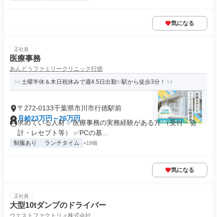
気になる
正社員
医療事務
あんどうファミリークリニック行徳
土曜半休＆木日祝休みで週4.5日出勤✨駅から徒歩3分！
〒272-0133千葉県市川市行徳駅前
月給23万円～26万円
求めている人材 ✅医療事務の実務経験がある方 （受付・会
計・レセプト等） ✅PCの基...
制服あり
ランチタイム
+19個
気になる
正社員
大型10tダンプのドライバー
ウエストファクトリィ株式会社