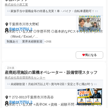
株式会社小原工業
家族手当や退職金等の待遇も充実！車・バイク・自転車通勤可！
千葉県市川市大野町
月給25万円以上
求めている人材 ◎学歴不問 ◎基本的なPCスキルをお持ちの方
（Word／Excel／...
制服あり
業界未経験歓迎
+28個
気になる
正社員
産廃処理施設の重機オペレーター・設備管理スタッフ
株式会社高谷環境再生センター
未経験歓迎！月給28万以上可✨賞与年2回！安定と手に職が叶う
〒272-0013千葉県市川市高谷
月給28万円以上
求めている人材 ⭐高卒OK ⭐資格・経験不問 ⭐未経験歓迎 ＼こ