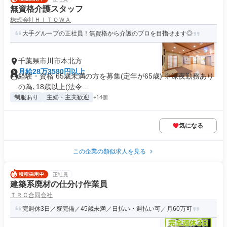
無資格介護スタッフ
株式会社ＨＩＴＯＷＡ
大手グループの正社員！無資格から介護のプロを目指せます◎
千葉県市川市本北方
月給28万3580円以上
経験・資格 65歳未満の方を募集(定年が65歳) ※深夜勤務あり
の為､18歳以上(法令...
制服あり
主婦・主夫歓迎
+14個
気になる
この企業の類似求人を見る
正社員
建築系廃材の仕分け作業員
ＴＲＣ合同会社
完週休3日／寮完備／45歳未満／日払い・週払い可／月60万可