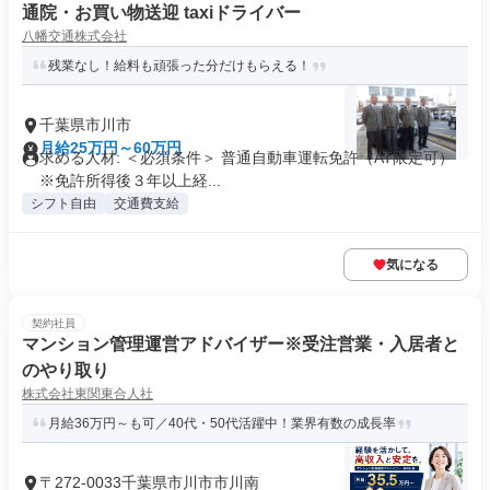
通院・お買い物送迎 taxiドライバー
八幡交通株式会社
残業なし！給料も頑張った分だけもらえる！
千葉県市川市
月給25万円～60万円
求める人材: ＜必須条件＞ 普通自動車運転免許（AT限定可）
※免許所得後３年以上経...
シフト自由
交通費支給
気になる
契約社員
マンション管理運営アドバイザー※受注営業・入居者と
のやり取り
株式会社東関東合人社
月給36万円～も可／40代・50代活躍中！業界有数の成長率
〒272-0033千葉県市川市市川南