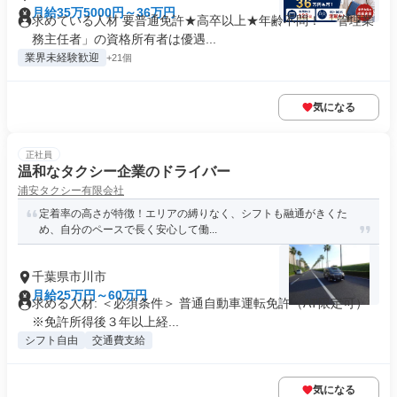
月給35万5000円～36万円
求めている人材 要普通免許★高卒以上★年齢不問！ 「管理業
務主任者」の資格所有者は優遇...
業界未経験歓迎
+21個
気になる
正社員
温和なタクシー企業のドライバー
浦安タクシー有限会社
定着率の高さが特徴！エリアの縛りなく、シフトも融通がきくた
め、自分のペースで長く安心して働...
千葉県市川市
月給25万円～60万円
求める人材: ＜必須条件＞ 普通自動車運転免許（AT限定可）
※免許所得後３年以上経...
シフト自由
交通費支給
気になる