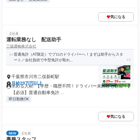
気になる
正社員
運転業務なし 配送助手
三協運輸株式会社
普通免許（AT限定）でプロのドライバーへ！まずは助手からスタ
ート／会社負担で中型免許が取れ...
千葉県市川市二俣新町駅
月給29万円以上
求める人材: 【学歴・職歴不問！ドライバー未経験も歓迎！】
【必須】普通自動車免許 ...
即日勤務OK
気になる
NEW
正社員
事務スタッフ