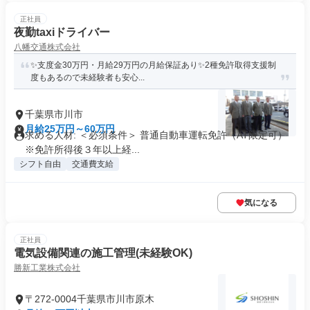
正社員
夜勤taxiドライバー
八幡交通株式会社
✨支度金30万円・月給29万円の月給保証あり✨2種免許取得支援制
度もあるので未経験者も安心...
千葉県市川市
月給25万円～60万円
求める人材: ＜必須条件＞ 普通自動車運転免許（AT限定可）
※免許所得後３年以上経...
シフト自由
交通費支給
気になる
正社員
電気設備関連の施工管理(未経験OK)
勝新工業株式会社
〒272-0004千葉県市川市原木