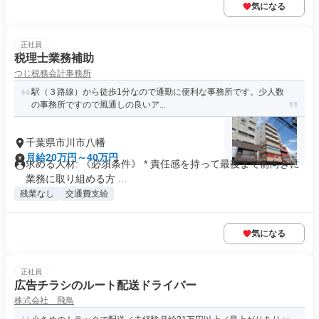
気になる
正社員
税理士業務補助
つじ税務会計事務所
駅（３路線）から徒歩1分なので通勤に便利な事務所です。少人数
の事務所ですので風通しの良いア...
千葉県市川市八幡
月給20万円～40万円
求める人材: 《必須条件》 * 責任感を持って最後まで前向きに
業務に取り組める方 ...
残業なし
交通費支給
気になる
正社員
広告チラシのルート配送ドライバー
株式会社 飛鳥