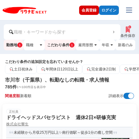
会員登録
ログイン
職種・キーワードから探す
条件保存
勤務地
職種
こだわり条件
雇用形態
年収
新着のみ
1
1
こだわり条件の追加設定を忘れていませんか？
土日祝休み
年間休日120日以上
完全週休2日制
学歴
市川市（千葉県）、転勤なしの転職・求人情報
785
件
1
〜
100
件目を表示中
関連度順
新着順
詳細表示
正社員
ドライヘッドスパセラピスト 週休2日×研修充実
株式会社響生
未経験から月収25万円以上✨南行徳駅～徒歩1分の癒し空間