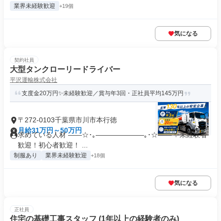
業界未経験歓迎
+19個
気になる
契約社員
大型タンクローリードライバー
平沢運輸株式会社
支度金20万円✨未経験歓迎／賞与年3回・正社員平均145万円
〒272-0103千葉県市川市本行徳
月給31万円～50万円
求めている人材 ――☆･｡―――――――｡･☆―― ✨未経験者
歓迎！初心者歓迎！ ...
制服あり
業界未経験歓迎
+18個
気になる
正社員
住宅の基礎工事スタッフ (1年以上の経験者のみ)