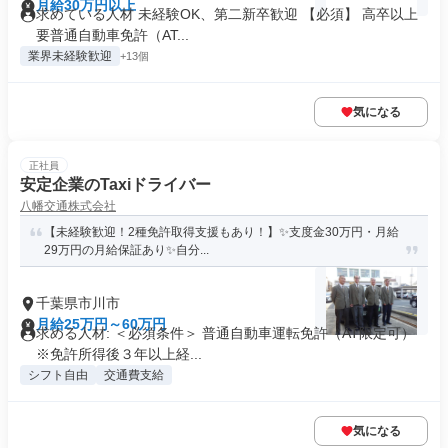
月給30万円以上
求めている人材 未経験OK、第二新卒歓迎 【必須】 高卒以上
要普通自動車免許（AT...
業界未経験歓迎
+13個
気になる
正社員
安定企業のTaxiドライバー
八幡交通株式会社
【未経験歓迎！2種免許取得支援もあり！】✨支度金30万円・月給
29万円の月給保証あり✨自分...
千葉県市川市
月給25万円～60万円
求める人材: ＜必須条件＞ 普通自動車運転免許（AT限定可）
※免許所得後３年以上経...
シフト自由
交通費支給
気になる