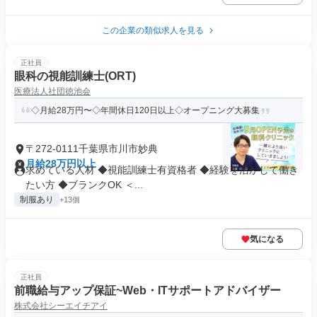
この企業の類似求人を見る
正社員
眼科の視能訓練士(ORT)
医療法人社団徳池会
◇月給28万円〜◇年間休日120日以上◇オープニング大募集
〒272-0111千葉県市川市妙典
月給28万円以上
求めている人材 ◆視能訓練士有資格者 ◆経験を活かして働き
たい方 ◆ブランクOK ＜...
制服あり
+13個
気になる
正社員
前職給与アップ保証~Web・ITサポートアドバイザー
株式会社シーエイチアイ