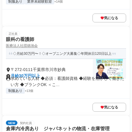
制服あり
業界未経験歓迎
+14個
気になる
正社員
眼科の看護師
医療法人社団徳池会
◇月給30万円〜！◇オープニング大募集◇年間休日120日以上
〒272-0111千葉県市川市妙典
月給30万円以上
求めている人材 ◆必須：看護師資格 ◆経験を活かして働きた
い方 ◆ブランクOK ＜こ...
制服あり
+13個
気になる
NEW
契約社員
倉庫内冷房あり ジャパネットの物流・在庫管理