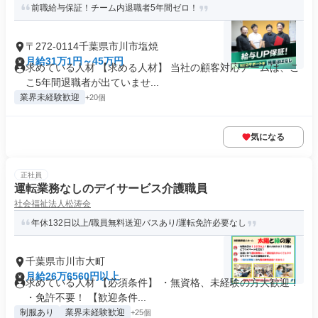
前職給与保証！チーム内退職者5年間ゼロ！
〒272-0114千葉県市川市塩焼
月給31万1円～45万円
求めている人材 【求める人材】 当社の顧客対応チームは、こ
こ5年間退職者が出ていませ...
業界未経験歓迎
+20個
気になる
正社員
運転業務なしのデイサービス介護職員
社会福祉法人松涛会
年休132日以上/職員無料送迎バスあり/運転免許必要なし
千葉県市川市大町
月給26万6560円以上
求めている人材 【必須条件】 ・無資格、未経験の方大歓迎！
・免許不要！ 【歓迎条件...
制服あり
業界未経験歓迎
+25個