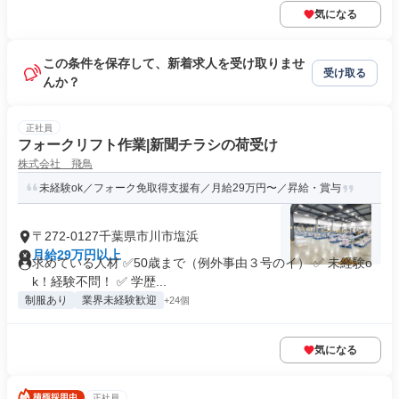
気になる
この条件を保存して、新着求人を受け取りませ
受け取る
んか？
正社員
フォークリフト作業|新聞チラシの荷受け
株式会社 飛鳥
未経験ok／フォーク免取得支援有／月給29万円〜／昇給・賞与
〒272-0127千葉県市川市塩浜
月給29万円以上
求めている人材 ✅50歳まで（例外事由３号のイ） ✅ 未経験o
k！経験不問！ ✅ 学歴...
制服あり
業界未経験歓迎
+24個
気になる
正社員