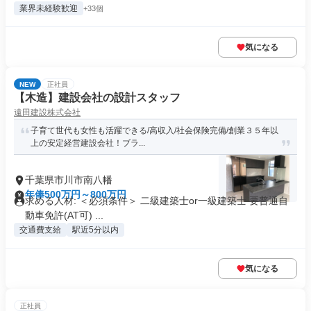
業界未経験歓迎
+33個
気になる
NEW
正社員
【木造】建設会社の設計スタッフ
遠田建設株式会社
子育て世代も女性も活躍できる/高収入/社会保険完備/創業３５年以
上の安定経営建設会社！ブラ...
千葉県市川市南八幡
年俸500万円～800万円
求める人材: ＜必須条件＞ 二級建築士or一級建築士 要普通自
動車免許(AT可) ...
交通費支給
駅近5分以内
気になる
正社員