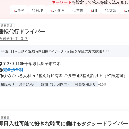
キーワード
を設定して求人を絞り込みまし
事務
経理
不動産
営業
IT
英語
業務委託
運転代行ドライバー
合同会社Ｔ‐ＯＰ
週1日～出勤＆退勤時間自由♪Wワーク・副業を希望の方大歓迎！
〒270-1165千葉県我孫子市並木
完全歩合制
求めている人材 ▼2種免許所有者 ◇要普通2種免許以上（AT限定可） ..
制服あり
歩合給あり
短期（3ヵ月以内）
社員登用あり
+28個
正社員
即日入社可能で好きな時間に働けるタクシードライバー