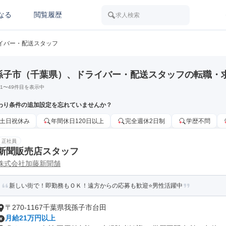
なる
閲覧履歴
求人検索
イバー・配送スタッフ
孫子市（千葉県）、ドライバー・配送スタッフの転職・
1
〜
49
件目を表示中
わり条件の追加設定を忘れていませんか？
土日祝休み
年間休日120日以上
完全週休2日制
学歴不問
正社員
新聞販売店スタッフ
株式会社加藤新聞舗
新しい街で！即勤務もＯＫ！遠方からの応募も歓迎⭐男性活躍中
〒270-1167千葉県我孫子市台田
月給21万円以上