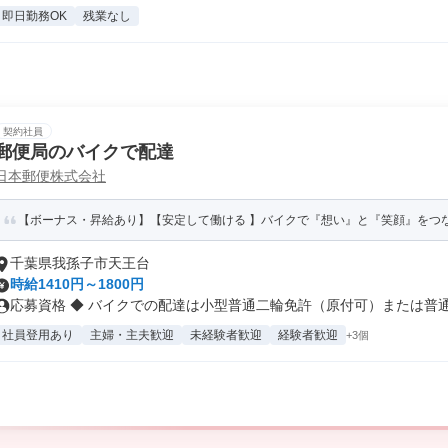
即日勤務OK
残業なし
契約社員
郵便局のバイクで配達
日本郵便株式会社
【ボーナス・昇給あり】【安定して働ける 】バイクで『想い』と『笑顔』をつ
千葉県我孫子市天王台
時給1410円～1800円
応募資格 ◆ バイクでの配達は小型普通二輪免許（原付可）または普通自
社員登用あり
主婦・主夫歓迎
未経験者歓迎
経験者歓迎
+3個