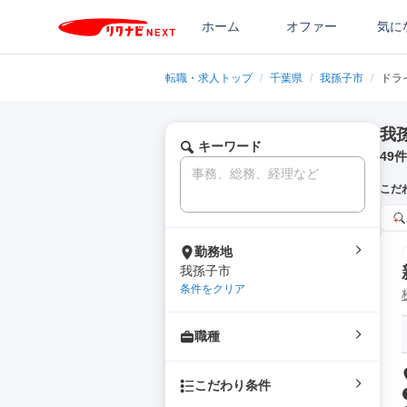
ホーム
オファー
気に
転職・求人トップ
/
千葉県
/
我孫子市
/
ドラ
我
キーワード
49
件
こだ
勤務地
我孫子市
条件をクリア
職種
こだわり条件