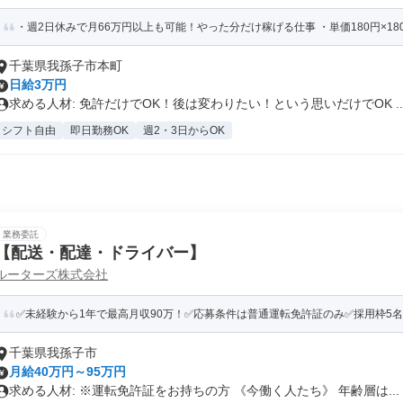
・週2日休みで月66万円以上も可能！やった分だけ稼げる仕事 ・単価180円×180個＝
千葉県我孫子市本町
日給3万円
求める人材: 免許だけでOK！後は変わりたい！という思いだけでOK ..
シフト自由
即日勤務OK
週2・3日からOK
業務委託
【配送・配達・ドライバー】
ルーターズ株式会社
✅未経験から1年で最高月収90万！✅応募条件は普通運転免許証のみ✅採用枠5
千葉県我孫子市
月給40万円～95万円
求める人材: ※運転免許証をお持ちの方 《今働く人たち》 年齢層は...