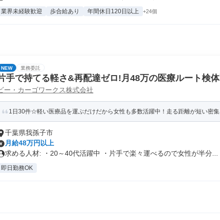
業界未経験歓迎
歩合給あり
年間休日120日以上
+24個
NEW
業務委託
片手で持てる軽さ&再配達ゼロ!月48万の医療ルート検
ビー・カーゴワークス株式会社
急増】
1日30件☆軽い医療品を運ぶだけだから女性も多数活躍中！走る距離が短い密集エ
千葉県我孫子市
月給48万円以上
求める人材: ・20～40代活躍中 ・片手で楽々運べるので女性が半分...
即日勤務OK