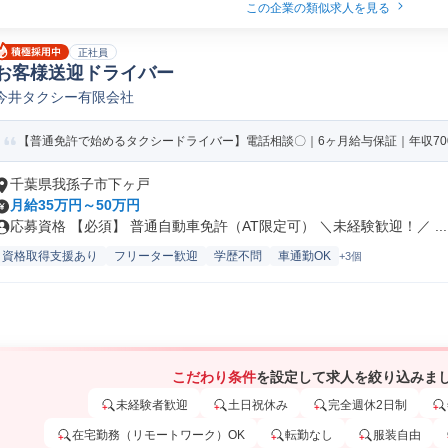
この企業の類似求人を見る
正社員
お客様送迎ドライバー
今井タクシー有限会社
【普通免許で始めるタクシードライバー】電話相談〇｜6ヶ月給与保証｜年収70
千葉県我孫子市下ヶ戸
月給35万円～50万円
応募資格 【必須】 普通自動車免許（AT限定可） ＼未経験歓迎！／ ...
資格取得支援あり
フリーター歓迎
学歴不問
車通勤OK
+3個
こだわり条件
を設定して求人を絞り込みま
未経験者歓迎
土日祝休み
完全週休2日制
在宅勤務（リモートワーク）OK
転勤なし
服装自由