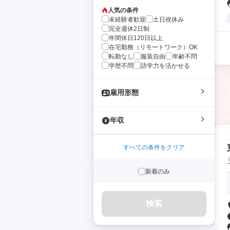
人気の条件
未経験者歓迎
土日祝休み
完全週休2日制
年間休日120日以上
在宅勤務（リモートワーク）OK
転勤なし
服装自由
年齢不問
学歴不問
語学力を活かせる
雇用形態
年収
すべての条件をクリア
新着のみ
検索