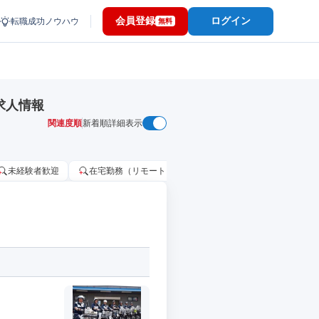
会員登録
ログイン
転職成功ノウハウ
無料
求人情報
関連度順
新着順
詳細表示
未経験者歓迎
在宅勤務（リモートワーク）OK
家賃補助・住宅手当