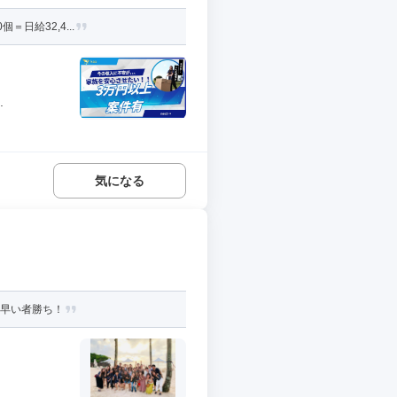
日給32,4...
.
気になる
名早い者勝ち！