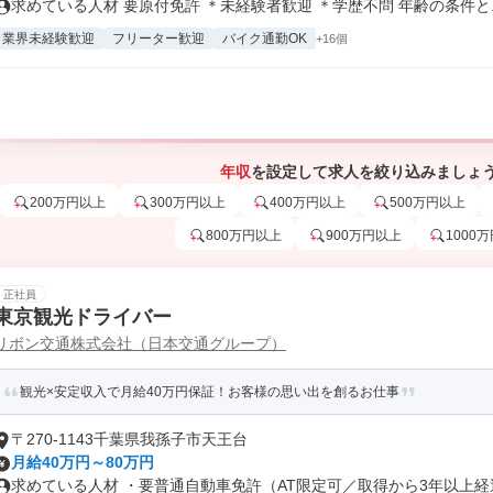
求めている人材 要原付免許 ＊未経験者歓迎 ＊学歴不問 年齢の条件と..
業界未経験歓迎
フリーター歓迎
バイク通勤OK
+16個
年収
を設定して求人を絞り込みましょ
200万円以上
300万円以上
400万円以上
500万円以上
800万円以上
900万円以上
1000
正社員
東京観光ドライバー
リボン交通株式会社（日本交通グループ）
観光×安定収入で月給40万円保証！お客様の思い出を創るお仕事
〒270-1143千葉県我孫子市天王台
月給40万円～80万円
求めている人材 ・要普通自動車免許（AT限定可／取得から3年以上経過し