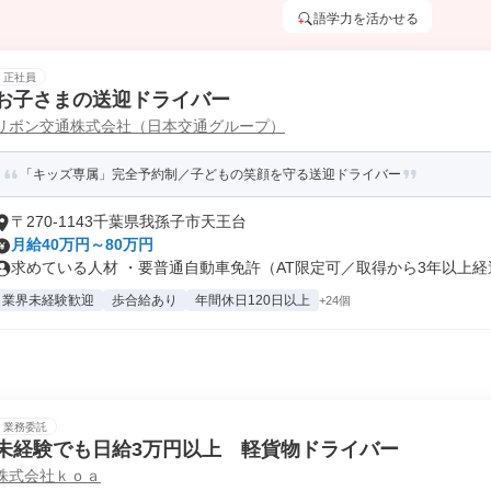
語学力を活かせる
正社員
お子さまの送迎ドライバー
リボン交通株式会社（日本交通グループ）
「キッズ専属」完全予約制／子どもの笑顔を守る送迎ドライバー
〒270-1143千葉県我孫子市天王台
月給40万円～80万円
求めている人材 ・要普通自動車免許（AT限定可／取得から3年以上経過し
業界未経験歓迎
歩合給あり
年間休日120日以上
+24個
業務委託
未経験でも日給3万円以上 軽貨物ドライバー
株式会社ｋｏａ