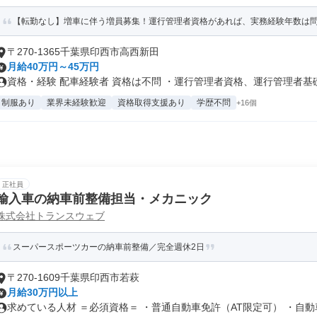
【転勤なし】増車に伴う増員募集！運行管理者資格があれば、実務経験年数は問
〒270-1365千葉県印西市高西新田
月給40万円～45万円
資格・経験 配車経験者 資格は不問 ・運行管理者資格、運行管理者基礎.
制服あり
業界未経験歓迎
資格取得支援あり
学歴不問
+16個
正社員
輸入車の納車前整備担当・メカニック
株式会社トランスウェブ
スーパースポーツカーの納車前整備／完全週休2日
〒270-1609千葉県印西市若萩
月給30万円以上
求めている人材 ＝必須資格＝ ・普通自動車免許（AT限定可） ・自動車.