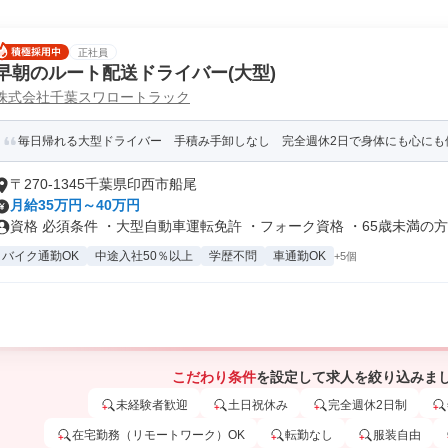
正社員
早朝のルート配送ドライバー(大型)
株式会社千葉スワロートラック
毎日帰れる大型ドライバー 手積み手卸しなし 完全週休2日で身体にも心にも優し
〒270-1345千葉県印西市船尾
月給35万円～40万円
資格 必須条件 ・大型自動車運転免許 ・フォーク資格 ・65歳未満の方.
バイク通勤OK
中途入社50％以上
学歴不問
車通勤OK
+5個
こだわり条件
を設定して求人を絞り込みま
未経験者歓迎
土日祝休み
完全週休2日制
在宅勤務（リモートワーク）OK
転勤なし
服装自由