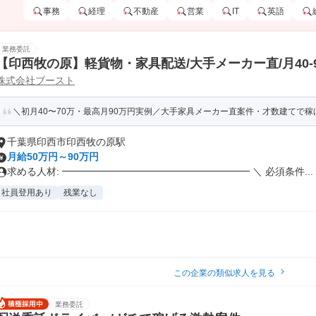
事務
経理
不動産
営業
IT
英語
業務委託
【印西牧の原】軽貨物・家具配送/大手メーカー直/月40-
株式会社ブースト
＼初月40〜70万・最高月90万円実例／大手家具メーカー直案件・才数建てで稼
千葉県印西市印西牧の原駅
月給50万円～90万円
求める人材: ━━━━━━━━━━━━━━━━━━━ ＼ 必須条件...
社員登用あり
残業なし
この企業の類似求人を見る
業務委託