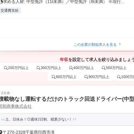
求める人材: 中型免許（11t未満）／中型免許（8t未満） ※現行...
交通費支給
この企業の類似求人を見る
年収
を設定して求人を絞り込みましょ
200万円以上
300万円以上
400万円以上
500万円以上
800万円以上
900万円以上
1000
正社員
積載物なし運転するだけのトラック回送ドライバー(中型
明和商事株式会社
土、日休み！◎週休2日制、残業少ない！
〒270-2328千葉県印西市滝