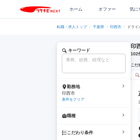
ホーム
オファー
気に
転職・求人トップ
/
千葉県
/
印西市
/
ドライ
印
キーワード
102
こだ
勤務地
印西市
条件をクリア
職種
こだわり条件