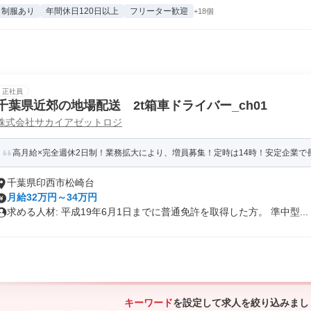
制服あり
年間休日120日以上
フリーター歓迎
+18個
正社員
千葉県近郊の地場配送 2t箱車ドライバー_ch01
株式会社サカイアゼットロジ
高月給×完全週休2日制！業務拡大により、増員募集！定時は14時！安定企業で長
千葉県印西市松崎台
月給32万円～34万円
求める人材: 平成19年6月1日までに普通免許を取得した方。 準中型...
キーワード
を設定して求人を絞り込みまし