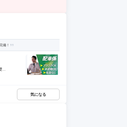
完備！
..
気になる