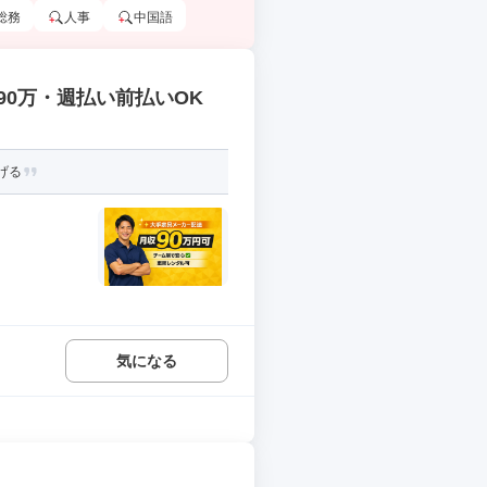
総務
人事
中国語
90万・週払い前払いOK
げる
気になる