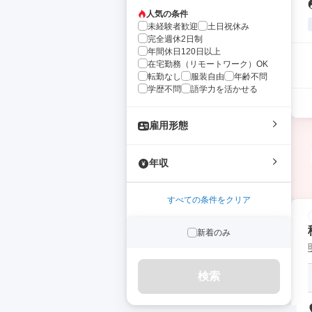
人気の条件
未経験者歓迎
土日祝休み
完全週休2日制
年間休日120日以上
在宅勤務（リモートワーク）OK
転勤なし
服装自由
年齢不問
学歴不問
語学力を活かせる
雇用形態
年収
すべての条件をクリア
新着のみ
検索