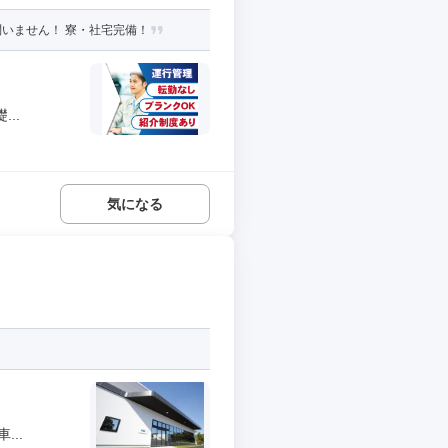
いません！ 寮・社宅完備！
..
気になる
..