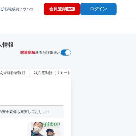
会員登録
ログイン
転職成功ノウハウ
無料
人情報
関連度順
新着順
詳細表示
未経験者歓迎
在宅勤務（リモートワーク）OK
家賃補助・住宅手当
安全装備も充実しており...