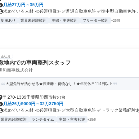
月給27万円～35万円
求めている人材 ≪必須項目≫ ✅普通自動車免許 ✅準中型自動車免許 ..
制服あり
業界未経験歓迎
主婦・主夫歓迎
フリーター歓迎
+25個
正社員
敷地内での車両整列スタッフ
明和商事株式会社
大型免許が活かせる★長距離・荷物なし！★年間休日114日以上
〒270-1339千葉県印西市牧の台
月給26万9000円～32万3750円
求めている人材 ≪必須項目≫ ✅大型自動車免許 ✅トラック業務経験あり
業界未経験歓迎
ランチタイム
主婦・主夫歓迎
+25個