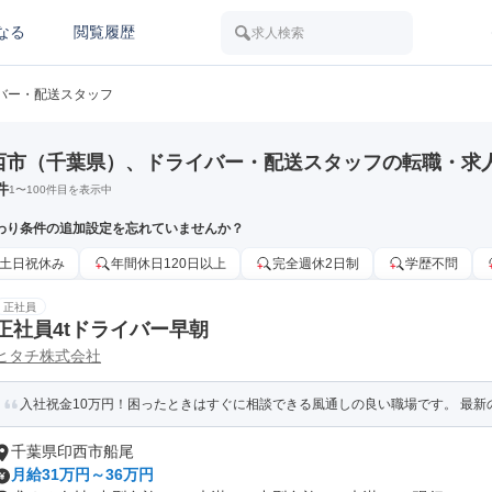
なる
閲覧履歴
求人検索
バー・配送スタッフ
西市（千葉県）、ドライバー・配送スタッフの転職・求
件
1
〜
100
件目を表示中
わり条件の追加設定を忘れていませんか？
土日祝休み
年間休日120日以上
完全週休2日制
学歴不問
正社員
正社員4tドライバー早朝
ヒタチ株式会社
入社祝金10万円！困ったときはすぐに相談できる風通しの良い職場です。 最新の
千葉県印西市船尾
月給31万円～36万円