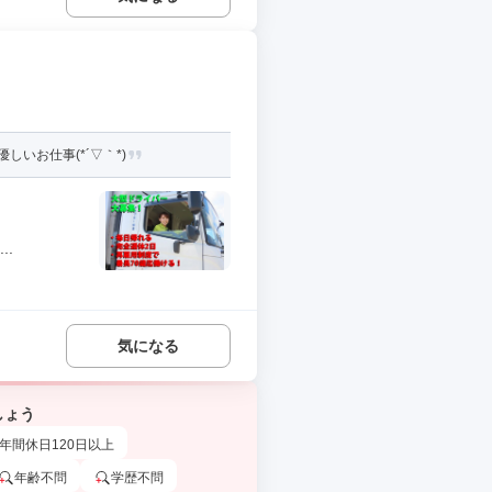
いお仕事(*´▽｀*)
..
気になる
しょう
年間休日120日以上
年齢不問
学歴不問