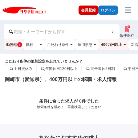
会員登録
ログイン
職種・キーワードから探す
条件保存
勤務地
職種
こだわり条件
雇用形態
400万円以上
新
1
こだわり条件の追加設定を忘れていませんか？
土日祝休み
年間休日120日以上
完全週休2日制
学歴
岡崎市（愛知県）、400万円以上の転職・求人情報
条件に合った求人が 0件でした
検索条件を緩めて、再度検索してください