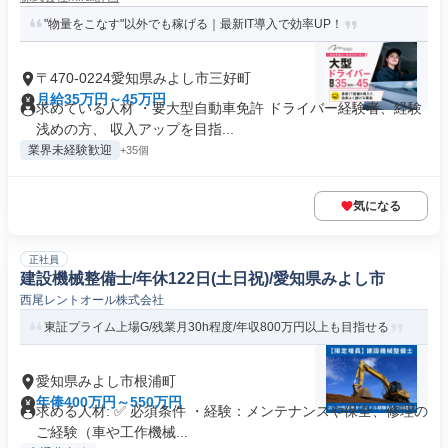
"物量をこなす"以外でも稼げる｜最新IT導入で効率UP！
〒470-0224愛知県みよし市三好町
月給35万円～45万円
求めている人材 ・要大型自動車免許 ドライバー経験者、経験
浅めの方、 収入アップを目指...
業界未経験歓迎
+35個
気になる
正社員
建設機械整備士/年休122日(土日祝)/愛知県みよし市
西尾レントオール株式会社
東証プライム上場G/残業月30h程度/年収800万円以上も目指せる
愛知県みよし市根浦町
年俸400万円～550万円
求める人材: ✅ 必須条件 ・経験：メンテナンスや保全、修理の
ご経験（車や工作機械...