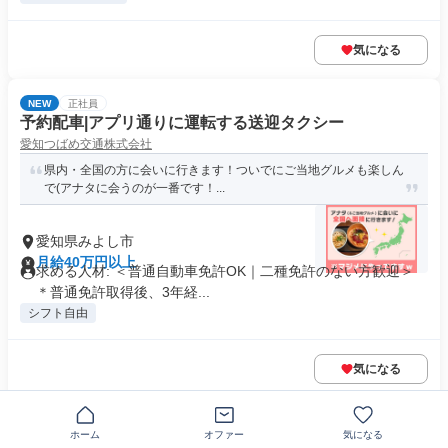
気になる
NEW
正社員
予約配車|アプリ通りに運転する送迎タクシー
愛知つばめ交通株式会社
県内・全国の方に会いに行きます！ついでにご当地グルメも楽しん
で(アナタに会うのが一番です！...
愛知県みよし市
月給40万円以上
求める人材: ＜普通自動車免許OK｜二種免許のない方歓迎＞
＊普通免許取得後、3年経...
シフト自由
気になる
この企業の類似求人を見る
ホーム
オファー
気になる