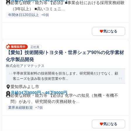
月給34万9000円～46万9000円
必要な経験・能力等 【必須】■事業会社における採用実務経験
（3年以上） ■高いコミュニ...
年間休日120日以上
+6個
気になる
正社員
【愛知】技術開発/トヨタ発・世界シェア90%の化学素材
化学製品開発
株式会社アドマテックス
半導体実装材料の技術開発を担当します。研究開発だけでなく、顧
客ニーズを汲み取る技術営業や市...
愛知県みよし市
月給34万9000円～46万9000円
必要な経験・能力等 【必須】化学への知見（無機・有機不
問）があり、研究開発の実務経験を...
業界未経験歓迎
+7個
気になる