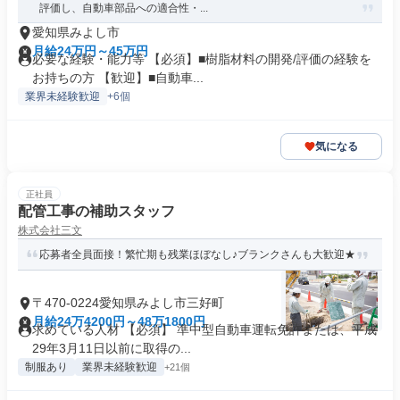
評価し、自動車部品への適合性・...
愛知県みよし市
月給24万円～45万円
必要な経験・能力等 【必須】■樹脂材料の開発/評価の経験を
お持ちの方 【歓迎】■自動車...
業界未経験歓迎
+6個
気になる
正社員
配管工事の補助スタッフ
株式会社三文
応募者全員面接！繁忙期も残業ほぼなし♪ブランクさんも大歓迎★
〒470-0224愛知県みよし市三好町
月給24万4200円～48万1800円
求めている人材 【必須】 準中型自動車運転免許または、平成
29年3月11日以前に取得の...
制服あり
業界未経験歓迎
+21個