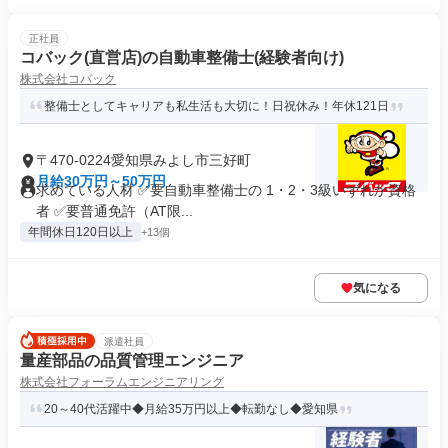
正社員
コバック(直営店)の自動車整備士(経験者向け)
株式会社コバック
整備士としてキャリアも私生活も大切に！日祝休み！年休121日
〒470-0224愛知県みよし市三好町
月給30万円～50万円
求めている人材 ✅要自動車整備士の 1・2・3級いずれか資格
者 ✅要普通免許（AT限...
年間休日120日以上
+13個
気になる
派遣社員
量産部品の品質管理エンジニア
株式会社フォーラムエンジニアリング
20～40代活躍中◆月給35万円以上◆転勤なし◆愛知県