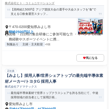
株式会社ヒト・コミュニケーションズ
【高時給2,500円】アジア競技大会の選手や大会スタッフを“食”で
支える◎飲食運営スタッフ...
〒470-0200愛知県みよし市
時給2500円以上
資格 ・2日間の集合研修にご参加可能な方 ・イベントでの業
務経験やスポーツイベントに携...
制服あり
主婦・主夫歓迎
+8個
気になる
正社員
【みよし】採用人事/世界シェアトップの最先端半導体素
材メーカー/トヨタG 採用人事
株式会社アドマテックス
最先端半導体素材で世界トップクラスシェアを誇る当社にて、中途
採用領域の担当者として採用計画...
愛知県みよし市