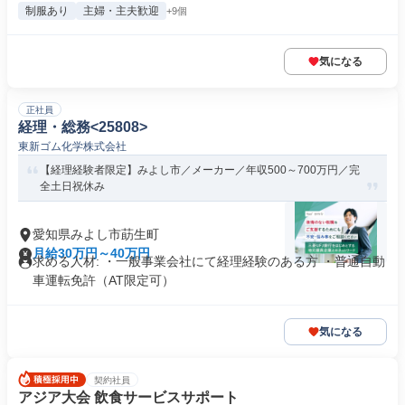
制服あり
主婦・主夫歓迎
+9個
気になる
正社員
経理・総務<25808>
東新ゴム化学株式会社
【経理経験者限定】みよし市／メーカー／年収500～700万円／完
全土日祝休み
愛知県みよし市莇生町
月給30万円～40万円
求める人材: ・一般事業会社にて経理経験のある方 ・普通自動
車運転免許（AT限定可）
気になる
契約社員
アジア大会 飲食サービスサポート