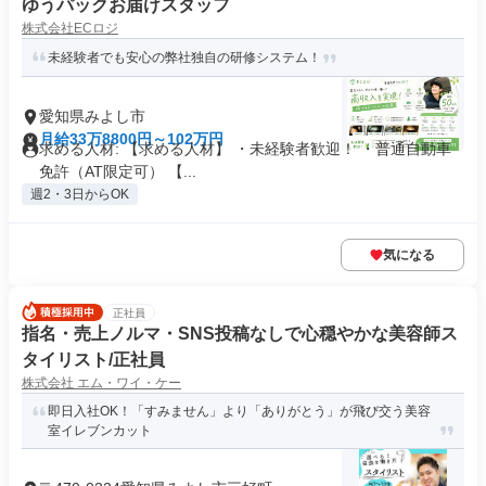
ゆうパックお届けスタッフ
株式会社ECロジ
未経験者でも安心の弊社独自の研修システム！
愛知県みよし市
月給33万8800円～102万円
求める人材: 【求める人材】 ・未経験者歓迎！ ・普通自動車
免許（AT限定可） 【...
週2・3日からOK
気になる
正社員
指名・売上ノルマ・SNS投稿なしで心穏やかな美容師ス
タイリスト/正社員
株式会社 エム・ワイ・ケー
即日入社OK！「すみません」より「ありがとう」が飛び交う美容
室イレブンカット