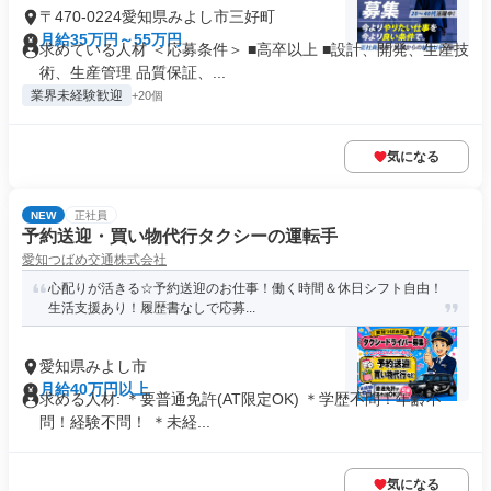
〒470-0224愛知県みよし市三好町
月給35万円～55万円
求めている人材 ＜応募条件＞ ■高卒以上 ■設計、開発、生産技
術、生産管理 品質保証、...
業界未経験歓迎
+20個
気になる
NEW
正社員
予約送迎・買い物代行タクシーの運転手
愛知つばめ交通株式会社
心配りが活きる☆予約送迎のお仕事！働く時間＆休日シフト自由！
生活支援あり！履歴書なしで応募...
愛知県みよし市
月給40万円以上
求める人材: ＊要普通免許(AT限定OK) ＊学歴不問！年齢不
問！経験不問！ ＊未経...
気になる