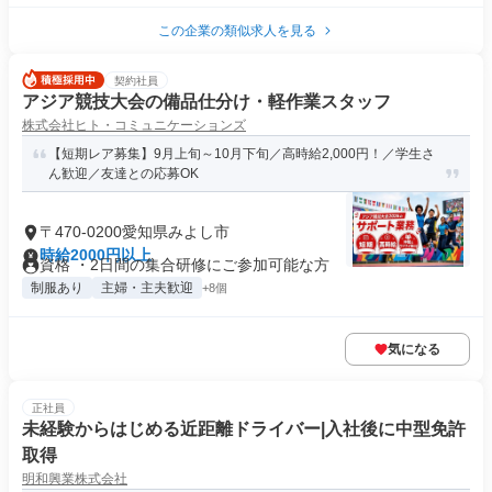
この企業の類似求人を見る
契約社員
アジア競技大会の備品仕分け・軽作業スタッフ
株式会社ヒト・コミュニケーションズ
【短期レア募集】9月上旬～10月下旬／高時給2,000円！／学生さ
ん歓迎／友達との応募OK
〒470-0200愛知県みよし市
時給2000円以上
資格 ・2日間の集合研修にご参加可能な方
制服あり
主婦・主夫歓迎
+8個
気になる
正社員
未経験からはじめる近距離ドライバー|入社後に中型免許
取得
明和興業株式会社