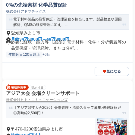
0%の先端素材 化学品質保証
株式会社アドマテックス
電子材料製品の品質保証・管理業務を担当します。製品検査や原因
解析、QMSの維持管理に加え、...
愛知県みよし市
月給34万9000円～46万9000円
必要な経験・能力等 【必須】電子材料・化学・分析装置等の
品質保証・管理経験、または分析...
年間休日120日以上
+6個
気になる
契約社員
アジア大会 会場クリーンサポート
株式会社ヒト・コミュニケーションズ
【アジア競技大会2026】会場管理・清掃スタッフ募集♪未経験歓迎
◎高時給2,500円！
〒470-0200愛知県みよし市