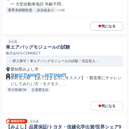
━ 大型自動車免許 年齢不問...
業界未経験歓迎
歩合給あり
+13個
気になる
正社員
車エアバッグモジュールの試験
株式会社G‐CONNECT
即入寮可！車エアバッグモジュールの試験！安定収入
愛知県みよし市
月給32万4000円～38万7000円
求める人材: 【あてはまる方にオススメ】・製造業にチャレン
ジしてみたい方・モクモク、...
即日勤務OK
交通費支給
気になる
正社員
【みよし】品質保証/トヨタ・信越化学出資/世界シェア9