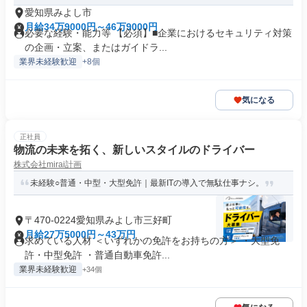
愛知県みよし市
月給34万9000円～46万9000円
必要な経験・能力等 【必須】■企業におけるセキュリティ対策
の企画・立案、またはガイドラ...
業界未経験歓迎
+8個
気になる
正社員
物流の未来を拓く、新しいスタイルのドライバー
株式会社mirai計画
未経験○普通・中型・大型免許｜最新ITの導入で無駄仕事ナシ。
〒470-0224愛知県みよし市三好町
月給27万5000円～43万円
求めている人材 ＜いずれかの免許をお持ちの方＞ ・大型免
許・中型免許 ・普通自動車免許...
業界未経験歓迎
+34個