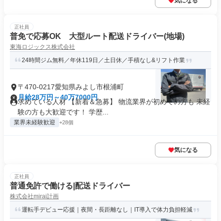
気になる
正社員
普免で応募OK 大型ルート配送ドライバー(地場)
東海ロジックス株式会社
24時間ジム無料／年休119日／土日休／手積なし&リフト作業
〒470-0217愛知県みよし市根浦町
月給28万円～40万7000円
求めている人材 【新着＆急募】 物流業界が初めての方も 未経
験の方も大歓迎です！ 学歴...
業界未経験歓迎
+28個
気になる
正社員
普通免許で働ける|配送ドライバー
株式会社mirai計画
運転手デビュー応援｜夜間・長距離なし｜IT導入で体力負担軽減