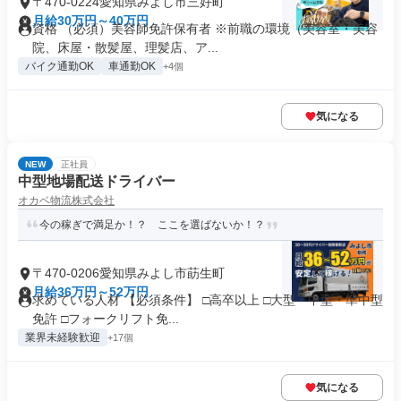
〒470-0224愛知県みよし市三好町
月給30万円～40万円
資格 （必須）美容師免許保有者 ※前職の環境（美容室・美容
院、床屋・散髪屋、理髪店、ア...
バイク通勤OK
車通勤OK
+4個
気になる
NEW
正社員
中型地場配送ドライバー
オカベ物流株式会社
今の稼ぎで満足か！？ ここを選ばないか！？
〒470-0206愛知県みよし市莇生町
月給36万円～52万円
求めている人材 【必須条件】 □高卒以上 □大型・中型・準中型
免許 □フォークリフト免...
業界未経験歓迎
+17個
気になる