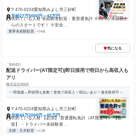
〒470-0224愛知県みよし市三好町
月給27万5000円～43万円
求めている人材 未経験者歓迎：要普通免許 ※80%が未経験か
らのスタートです！ ※安全...
業界未経験歓迎
+34個
気になる
業務委託
配送ドライバー(AT限定可)|即日採用で明日から高収入も
アリ
株式会社ifield
即面接→即採用も多数！普免で高収入！前払いあり！連休取得可
〒470-0224愛知県みよし市三好町
月給44万2000円～85万円
求めている人材 【必須】 普通運転免許（AT限定可） 【歓
迎】 ・ドライバー未経験者...
主婦・主夫歓迎
+11個