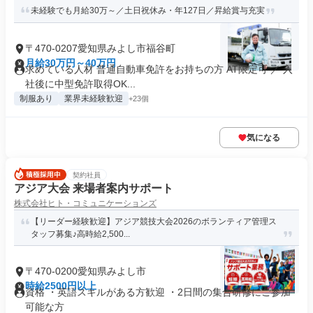
未経験でも月給30万～／土日祝休み・年127日／昇給賞与充実
〒470-0207愛知県みよし市福谷町
月給30万円～40万円
求めている人材 普通自動車免許をお持ちの方 AT限定可 ／ 入
社後に中型免許取得OK...
制服あり
業界未経験歓迎
+23個
気になる
契約社員
アジア大会 来場者案内サポート
株式会社ヒト・コミュニケーションズ
【リーダー経験歓迎】アジア競技大会2026のボランティア管理ス
タッフ募集♪高時給2,500...
〒470-0200愛知県みよし市
時給2500円以上
資格 ・英語スキルがある方歓迎 ・2日間の集合研修にご参加
可能な方