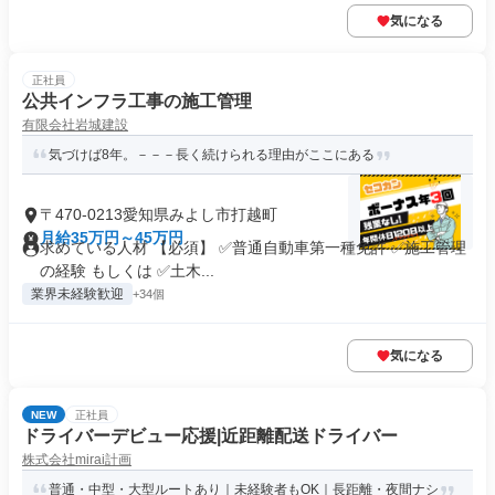
気になる
正社員
公共インフラ工事の施工管理
有限会社岩城建設
気づけば8年。－－－長く続けられる理由がここにある
〒470-0213愛知県みよし市打越町
月給35万円～45万円
求めている人材 【必須】 ✅普通自動車第一種免許 ✅施工管理
の経験 もしくは ✅土木...
業界未経験歓迎
+34個
気になる
NEW
正社員
ドライバーデビュー応援|近距離配送ドライバー
株式会社mirai計画
普通・中型・大型ルートあり｜未経験者もOK｜長距離・夜間ナシ