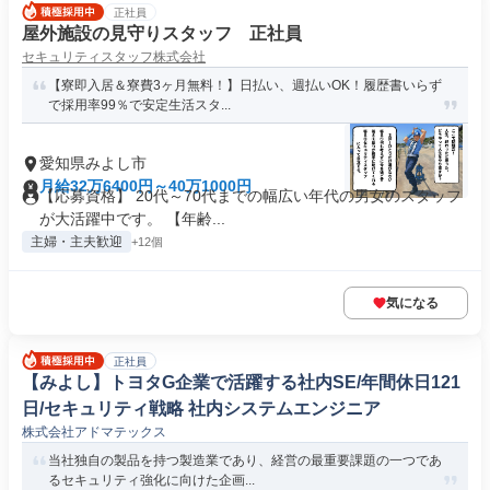
正社員
屋外施設の見守りスタッフ 正社員
セキュリティスタッフ株式会社
【寮即入居＆寮費3ヶ月無料！】日払い、週払いOK！履歴書いらず
で採用率99％で安定生活スタ...
愛知県みよし市
月給32万6400円～40万1000円
【応募資格】 20代～70代までの幅広い年代の男女のスタッフ
が大活躍中です。 【年齢...
主婦・主夫歓迎
+12個
気になる
正社員
【みよし】トヨタG企業で活躍する社内SE/年間休日121
日/セキュリティ戦略 社内システムエンジニア
株式会社アドマテックス
当社独自の製品を持つ製造業であり、経営の最重要課題の一つであ
るセキュリティ強化に向けた企画...