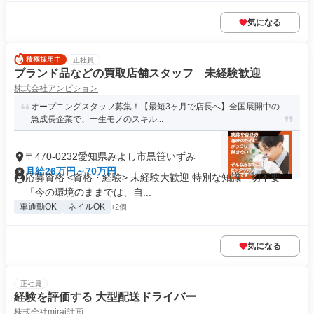
気になる
正社員
ブランド品などの買取店舗スタッフ 未経験歓迎
株式会社アンビション
オープニングスタッフ募集！【最短3ヶ月で店長へ】全国展開中の
急成長企業で、一生モノのスキル...
〒470-0232愛知県みよし市黒笹いずみ
月給26万円～70万円
応募資格 <資格・経験> 未経験大歓迎 特別な知識一切不要
「今の環境のままでは、自...
車通勤OK
ネイルOK
+2個
気になる
正社員
経験を評価する 大型配送ドライバー
株式会社mirai計画