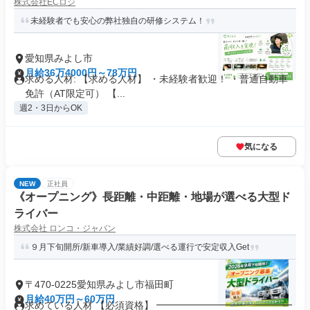
株式会社ECロジ
未経験者でも安心の弊社独自の研修システム！
愛知県みよし市
月給36万4000円～78万円
求める人材: 【求める人材】 ・未経験者歓迎！ ・普通自動車
免許（AT限定可） 【...
週2・3日からOK
気になる
NEW
正社員
《オープニング》長距離・中距離・地場が選べる大型ド
ライバー
株式会社 ロンコ・ジャパン
９月下旬開所/新車導入/業績好調/選べる運行で安定収入Get
〒470-0225愛知県みよし市福田町
月給40万円～60万円
求めている人材 【必須資格】 ━━━━━━━━━━━━━━