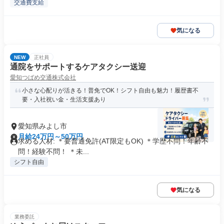
交通費支給
気になる
NEW
正社員
通院をサポートするケアタクシー送迎
愛知つばめ交通株式会社
小さな心配りが活きる！普免でOK！シフト自由も魅力！履歴書不
要・入社祝い金・生活支援あり
愛知県みよし市
月給24万円～50万円
求める人材: ＊要普通免許(AT限定もOK) ＊学歴不問！年齢不
問！経験不問！ ＊未...
シフト自由
気になる
業務委託