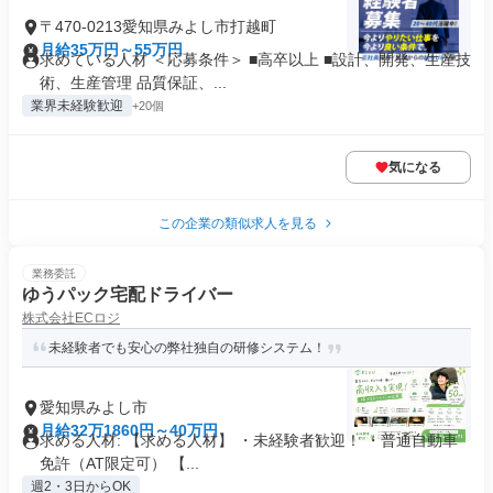
〒470-0213愛知県みよし市打越町
月給35万円～55万円
求めている人材 ＜応募条件＞ ■高卒以上 ■設計、開発、生産技
術、生産管理 品質保証、...
業界未経験歓迎
+20個
気になる
この企業の類似求人を見る
業務委託
ゆうパック宅配ドライバー
株式会社ECロジ
未経験者でも安心の弊社独自の研修システム！
愛知県みよし市
月給32万1860円～40万円
求める人材: 【求める人材】 ・未経験者歓迎！ ・普通自動車
免許（AT限定可） 【...
週2・3日からOK