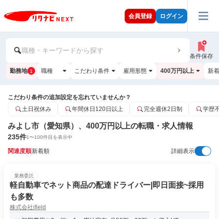
会員登録
ログイン
職種・キーワードから探す
条件保存
勤務地
職種
こだわり条件
雇用形態
400万円以上
新
1
こだわり条件の追加設定を忘れていませんか？
土日祝休み
年間休日120日以上
完全週休2日制
学歴
みよし市（愛知県）、400万円以上の転職・求人情報
235
件
1
〜
100
件目を表示中
関連度順
新着順
詳細表示
業務委託
軽自動車でネット商品の配達ドライバー|即日面接~採用
も多数
株式会社ifield