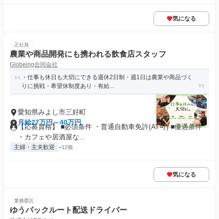
気になる
正社員
農業や商品開発にも携われる飲食店スタッフ
Globeing合同会社
・仕事も休日も大切にできる週休2日制・週1日は農業や商品づく
りに挑戦・希望休制度あり・有給...
愛知県みよし市三好町
月給27万円～40万円
【応募資格】 ■必須条件 ・普通自動車免許(AT可) ■優遇条件
・カフェや居酒屋な...
主婦・主夫歓迎
+12個
気になる
業務委託
ゆうパックルート配送ドライバー