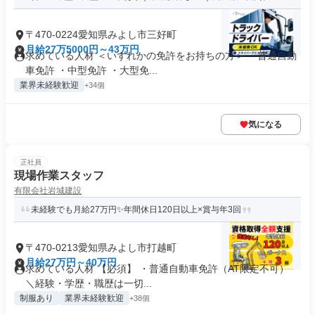
〒470-0224愛知県みよし市三好町
月給27万5000円～43万円
求めている人材 ＜いずれかの免許をお持ちの方＞ ・普通自動
車免許 ・中型免許 ・大型免...
業界未経験歓迎
+34個
気になる
正社員
現場作業スタッフ
有限会社岩城建設
未経験でも月給27万円✨年間休日120日以上×賞与年3回
〒470-0213愛知県みよし市打越町
月給27万円～40万円
求めている人材 【必須】 ・普通自動車免許（AT限定不可）
＼経験・学歴・職歴は一切...
制服あり
業界未経験歓迎
+38個