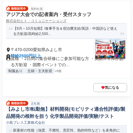
契約社員
アジア大会での記者案内・受付スタッフ
株式会社ヒト・コミュニケーションズ
【9月～10月短期】/食事手当＆宿泊費支給/英語・中国語など使え
る方歓迎/高時給2,500...
〒470-0200愛知県みよし市
時給2500円以上
資格 ・2日間の集合研修にご参加可能な方 ・英語スキルがあ
る方歓迎 ・国際イベントでの...
制服あり
主婦・主夫歓迎
+9個
気になる
正社員
【みよし市/転勤無】材料開発(モビリティ適合性評価)/製
品開発の根幹を担う 化学製品開発評価/実験/テスト
小島プレス工業株式会社
新素材の性能（強度、不燃性、意匠性、熱的特性など）を多角的に