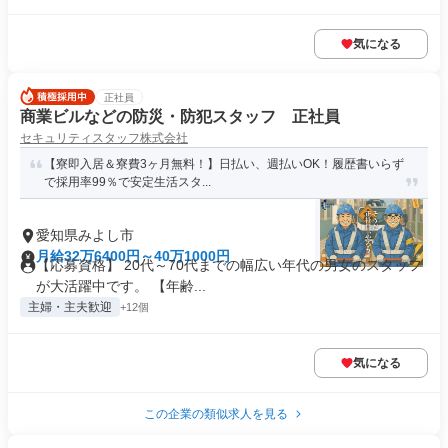
気になる
正社員
商業ビルなどの防災・防犯スタッフ 正社員
セキュリティスタッフ株式会社
【寮即入居＆寮費3ヶ月無料！】日払い、週払いOK！履歴書いらず
で採用率99％で安定生活スタ...
愛知県みよし市
月給32万6400円～40万1000円
【応募資格】 20代～70代までの幅広い年代の男女のスタッフ
が大活躍中です。 【年齢...
主婦・主夫歓迎
+12個
気になる
この企業の類似求人を見る