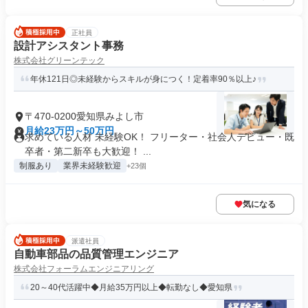
正社員
設計アシスタント事務
株式会社グリーンテック
年休121日◎未経験からスキルが身につく！定着率90％以上♪
〒470-0200愛知県みよし市
月給23万円～50万円
求めている人材 未経験OK！ フリーター・社会人デビュー・既
卒者・第二新卒も大歓迎！ ...
制服あり
業界未経験歓迎
+23個
気になる
派遣社員
自動車部品の品質管理エンジニア
株式会社フォーラムエンジニアリング
20～40代活躍中◆月給35万円以上◆転勤なし◆愛知県