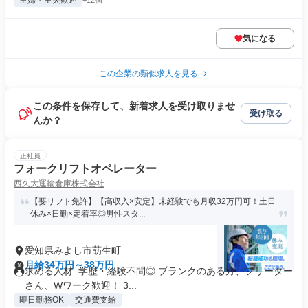
主婦・主夫歓迎
+12個
気になる
この企業の類似求人を見る
この条件を保存して、新着求人を受け取りませ
受け取る
んか？
正社員
フォークリフトオペレーター
西久大運輸倉庫株式会社
【要リフト免許】【高収入×安定】未経験でも月収32万円可！土日
休み×日勤×定着率◎男性スタ...
愛知県みよし市莇生町
月給34万円～38万円
求める人材: 学歴・経験不問◎ ブランクのある方、フリーター
さん、Wワーク歓迎！ 3...
即日勤務OK
交通費支給