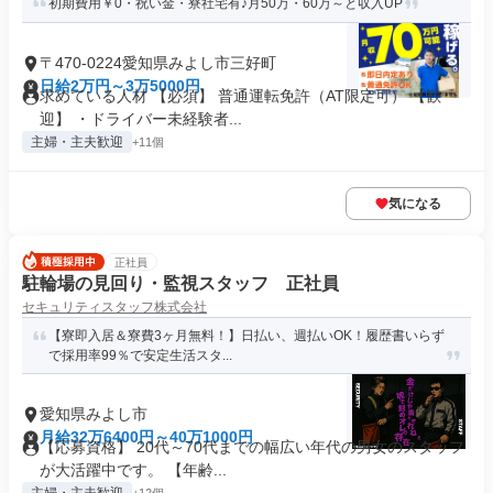
初期費用￥0・祝い金・寮社宅有♪月50万・60万～と収入UP
〒470-0224愛知県みよし市三好町
日給2万円～3万5000円
求めている人材 【必須】 普通運転免許（AT限定可） 【歓
迎】 ・ドライバー未経験者...
主婦・主夫歓迎
+11個
気になる
正社員
駐輪場の見回り・監視スタッフ 正社員
セキュリティスタッフ株式会社
【寮即入居＆寮費3ヶ月無料！】日払い、週払いOK！履歴書いらず
で採用率99％で安定生活スタ...
愛知県みよし市
月給32万6400円～40万1000円
【応募資格】 20代～70代までの幅広い年代の男女のスタッフ
が大活躍中です。 【年齢...