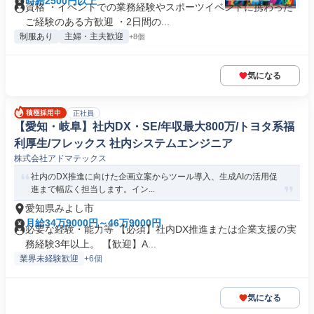
時給2500円以上
資格 ・イベントでの業務経験やスポーツイベントに携わった
ご経験のある方歓迎 ・2日間の...
制服あり
主婦・主夫歓迎
+8個
気になる
正社員
【愛知・岐阜】社内DX・SE/年収最大800万/トヨタ系福
利厚生/フレックス 社内システムエンジニア
株式会社アドマテックス
社内のDX推進に向けた企画立案からツール導入、生成AIの活用促
進まで幅広く担当します。イン...
愛知県みよし市
月給34万9000円～46万9000円
必要な経験・能力等 【必須】社内DX推進または企業支援の実
務経験3年以上。 【歓迎】A...
業界未経験歓迎
+6個
気になる