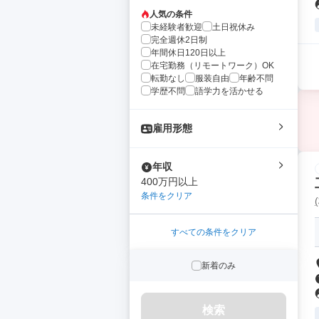
人気の条件
未経験者歓迎
土日祝休み
完全週休2日制
年間休日120日以上
在宅勤務（リモートワーク）OK
転勤なし
服装自由
年齢不問
学歴不問
語学力を活かせる
雇用形態
年収
400万円以上
条件をクリア
すべての条件をクリア
新着のみ
検索