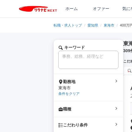
ホーム
オファー
気に
転職・求人トップ
/
愛知県
/
東海市
/
400万
東
キーワード
309
こだ
勤務地
東海市
条件をクリア
職種
こだわり条件