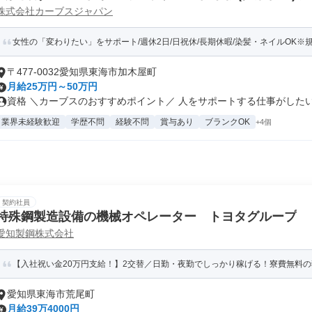
株式会社カーブスジャパン
女性の「変わりたい」をサポート/週休2日/日祝休/長期休暇/染髪・ネイルOK※
〒477-0032愛知県東海市加木屋町
月給25万円～50万円
資格 ＼カーブスのおすすめポイント／ 人をサポートする仕事がしたい…
業界未経験歓迎
学歴不問
経験不問
賞与あり
ブランクOK
+4個
契約社員
特殊鋼製造設備の機械オペレーター トヨタグループ
愛知製鋼株式会社
【入社祝い金20万円支給！】2交替／日勤・夜勤でしっかり稼げる！寮費無料の独
愛知県東海市荒尾町
月給39万4000円