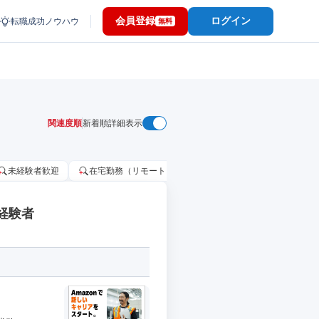
会員登録
ログイン
転職成功ノウハウ
無料
関連度順
新着順
詳細表示
未経験者歓迎
在宅勤務（リモートワーク）OK
家賃補助・住宅手当
経験者