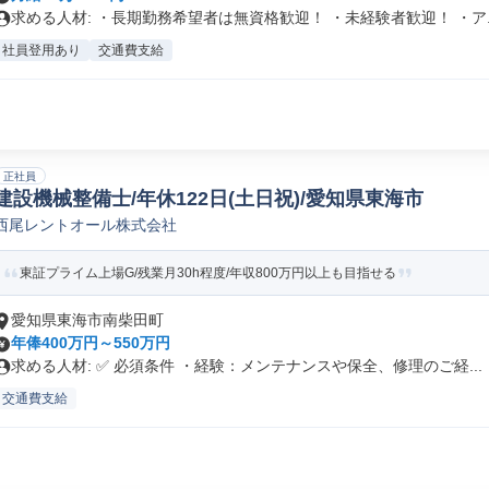
求める人材: ・長期勤務希望者は無資格歓迎！ ・未経験者歓迎！ ・ア..
社員登用あり
交通費支給
正社員
建設機械整備士/年休122日(土日祝)/愛知県東海市
西尾レントオール株式会社
東証プライム上場G/残業月30h程度/年収800万円以上も目指せる
愛知県東海市南柴田町
年俸400万円～550万円
求める人材: ✅ 必須条件 ・経験：メンテナンスや保全、修理のご経...
交通費支給