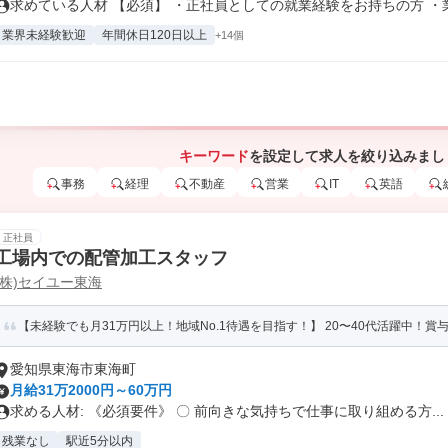
求めている人材 【必須】 ・正社員としての就業経験をお持ちの方 ・業務
業界未経験歓迎
年間休日120日以上
+14個
キーワード
を設定して求人を絞り込みまし
事務
経理
不動産
営業
IT
英語
正社員
工場内での配管加工スタッフ
(株)セイユー東海
【未経験でも月31万円以上！地域No.1待遇を目指す！】 20〜40代活躍中！賞与あ
愛知県東海市東海町
月給31万2000円～60万円
求める人材: 《必須要件》 〇 前向きな気持ちで仕事に取り組める方...
残業なし
駅近5分以内