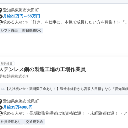
愛知県東海市大田町
月給22万円～55万円
求める人材: ✨「好き」を仕事に。本気で成長したい方を募集！✨ 「..
シフト自由
即日勤務OK
契約社員
ステンレス鋼の製造工場の工場作業員
愛知製鋼株式会社
【入社祝い金・期間満了金あり！】製造未経験から高収入目指すなら「愛知製鋼」
愛知県東海市荒尾町
月給39万4000円
求める人材: ・長期勤務希望者は無資格歓迎！ ・未経験者歓迎！ ・ア..
社員登用あり
交通費支給