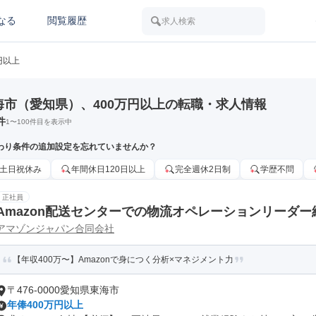
なる
閲覧履歴
求人検索
円以上
海市（愛知県）、400万円以上の転職・求人情報
件
1
〜
100
件目を表示中
わり条件の追加設定を忘れていませんか？
土日祝休み
年間休日120日以上
完全週休2日制
学歴不問
正社員
Amazon配送センターでの物流オペレーションリーダー
アマゾンジャパン合同会社
【年収400万〜】Amazonで身につく分析×マネジメント力
〒476-0000愛知県東海市
年俸400万円以上