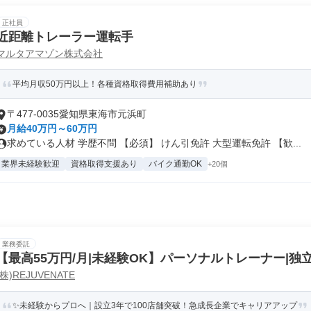
正社員
近距離トレーラー運転手
マルタアマゾン株式会社
平均月収50万円以上！各種資格取得費用補助あり
〒477-0035愛知県東海市元浜町
月給40万円～60万円
求めている人材 学歴不問 【必須】 けん引免許 大型運転免許 【歓...
業界未経験歓迎
資格取得支援あり
バイク通勤OK
+20個
業務委託
【最高55万円/月|未経験OK】パーソナルトレーナー|独立
(株)REJUVENATE
田川店
✨未経験からプロへ｜設立3年で100店舗突破！急成長企業でキャリアアップ