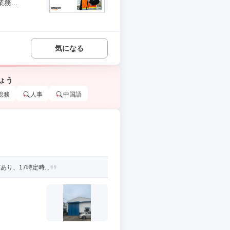
...
気になる
ょう
総務
人事
中国語
り、17時定時...