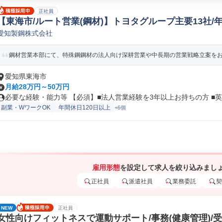
正社員
【東海市/ルート営業(鋼材)】トヨタグループ主要13社/年
愛知製鋼株式会社
属/金属製品法人営業
鋼材営業本部にて、特殊鋼鋼材の法人向け深耕営業や中長期の営業戦略立案をお任
愛知県東海市
月給28万円～50万円
必要な経験・能力等 【必須】■法人営業経験を3年以上お持ちの方 ■英語
副業・WワークOK
年間休日120日以上
+6個
雇用形態
を設定して求人を絞り込みまし
正社員
派遣社員
業務委託
契
NEW
正社員
女性向けフィットネスで運動サポート/事務(健康管理)/