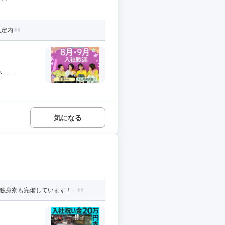
規定内
...
気になる
身寮も完備しています！...