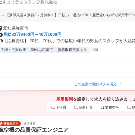
セキュリティスタッフ株式会社
【寮即入居＆寮費3ヶ月無料！】日払い、週払いOK！履歴書いらずで採用率99
愛知県弥富市
月給32万6400円～40万1000円
【応募資格】 20代～70代までの幅広い年代の男女のスタッフが大活躍中
主婦・主夫歓迎
60代も応募可
資格取得支援あり
+10個
この企業の類似求人を見る
雇用形態
を設定して求人を絞り込みまし
正社員
派遣社員
業務委託
契
派遣社員
航空機の品質保証エンジニア