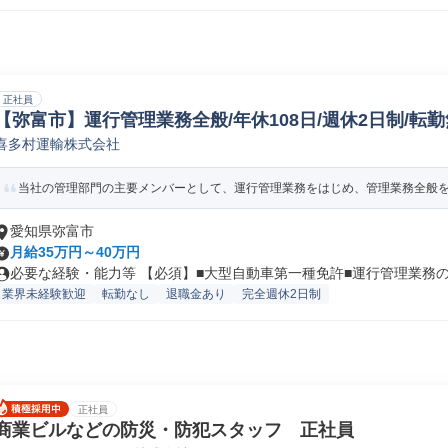
正社員
【弥富市】運行管理業務全般/年休108日/週休2日制/転
喜多村運輸株式会社
物流運営管理
当社の管理部門の主要メンバーとして、運行管理業務をはじめ、管理業務全般を担
愛知県弥富市
月給35万円～40万円
必要な経験・能力等 【必須】■大型自動車第一種免許■運行管理業務の実
業界未経験歓迎
転勤なし
退職金あり
完全週休2日制
正社員
商業ビルなどの防災・防犯スタッフ 正社員