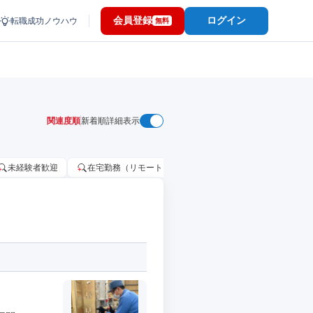
会員登録
ログイン
転職成功ノウハウ
無料
関連度順
新着順
詳細表示
未経験者歓迎
在宅勤務（リモートワーク）OK
家賃補助・住宅手当