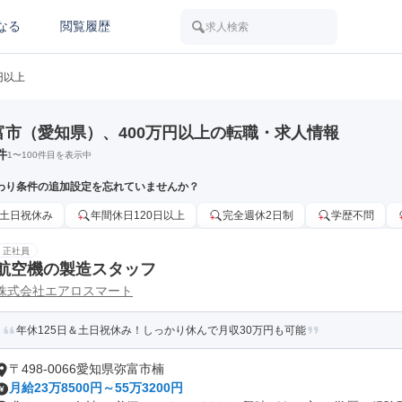
なる
閲覧履歴
求人検索
円以上
富市（愛知県）、400万円以上の転職・求人情報
件
1
〜
100
件目を表示中
わり条件の追加設定を忘れていませんか？
土日祝休み
年間休日120日以上
完全週休2日制
学歴不問
正社員
航空機の製造スタッフ
株式会社エアロスマート
年休125日＆土日祝休み！しっかり休んで月収30万円も可能
〒498-0066愛知県弥富市楠
月給23万8500円～55万3200円