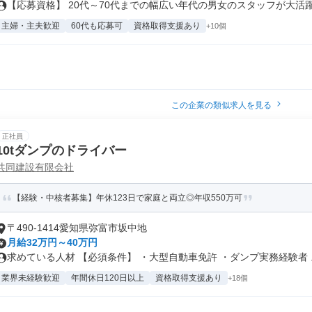
【応募資格】 20代～70代までの幅広い年代の男女のスタッフが大活躍中
主婦・主夫歓迎
60代も応募可
資格取得支援あり
+10個
この企業の類似求人を見る
正社員
10tダンプのドライバー
共同建設有限会社
【経験・中核者募集】年休123日で家庭と両立◎年収550万可
〒490-1414愛知県弥富市坂中地
月給32万円～40万円
求めている人材 【必須条件】 ・大型自動車免許 ・ダンプ実務経験者 ..
業界未経験歓迎
年間休日120日以上
資格取得支援あり
+18個