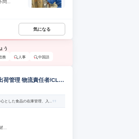
...
気になる
ょう
総務
人事
中国語
荷管理 物流責任者/CLO/
とした食品の在庫管理、入...
..