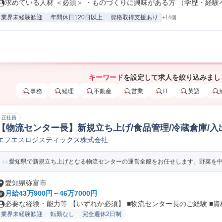
求めている人材 ＜必須＞ ・ものづくりに興味がある方 （学歴・経験不問
業界未経験歓迎
年間休日120日以上
資格取得支援あり
+14個
キーワード
を設定して求人を絞り込みまし
事務
経理
不動産
営業
IT
英語
正社員
【物流センター長】新規立ち上げ/食品管理/冷蔵倉庫/入出
エフエスロジスティックス株式会社
Chief Logistics Officer
愛知県で新規立ち上げとなる物流センターの運営全般をお任せします。野菜を中心
愛知県弥富市
月給43万900円～46万7000円
必要な経験・能力等 【いずれか必須】 ■物流センター長のご経験 ■資材.
業界未経験歓迎
転勤なし
完全週休2日制