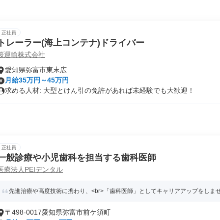
正社員
トレーラー(海上コンテナ)ドライバー
桜運輸株式会社
愛知県弥富市東末広
月給35万円～45万円
求める人材: 大型とけん引の免許があれば未経験でも大歓迎！
正社員
一般診療や小児歯科を担当する歯科医師
医療法人PEIデンタル
先進治療や高度技術に携わり、<br>「歯科医師」としてキャリアアップをしま
〒498-0017愛知県弥富市前ケ須町