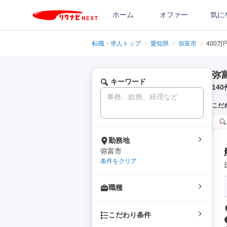
ホーム
オファー
気に
転職・求人トップ
/
愛知県
/
弥富市
/
400万
弥
キーワード
140
こだ
勤務地
弥富市
条件をクリア
職種
こだわり条件