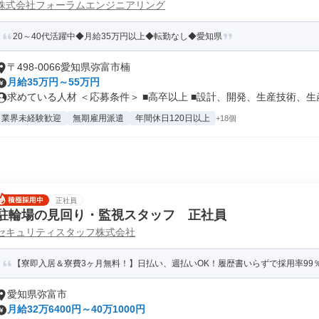
株式会社フォーラムエンジニアリング
20～40代活躍中◆月給35万円以上◆転勤なし◆愛知県
〒498-0066愛知県弥富市楠
月給35万円～55万円
求めている人材 ＜応募条件＞ ■高卒以上 ■設計、開発、生産技術、生産.
業界未経験歓迎
無期雇用派遣
年間休日120日以上
+18個
正社員
駐輪場の見回り・監視スタッフ 正社員
セキュリティスタッフ株式会社
【寮即入居＆寮費3ヶ月無料！】日払い、週払いOK！履歴書いらずで採用率99
愛知県弥富市
月給32万6400円～40万1000円