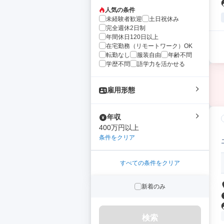
人気の条件
未経験者歓迎
土日祝休み
完全週休2日制
年間休日120日以上
在宅勤務（リモートワーク）OK
転勤なし
服装自由
年齢不問
学歴不問
語学力を活かせる
雇用形態
年収
400万円以上
条件をクリア
すべての条件をクリア
新着のみ
検索