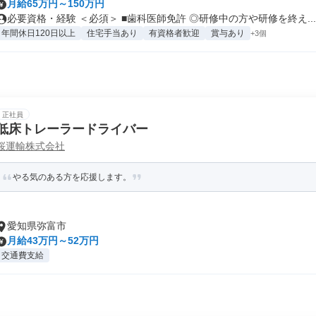
月給65万円～150万円
必要資格・経験 ＜必須＞ ■歯科医師免許 ◎研修中の方や研修を終え...
年間休日120日以上
住宅手当あり
有資格者歓迎
賞与あり
+3個
正社員
低床トレーラードライバー
桜運輸株式会社
やる気のある方を応援します。
愛知県弥富市
月給43万円～52万円
交通費支給