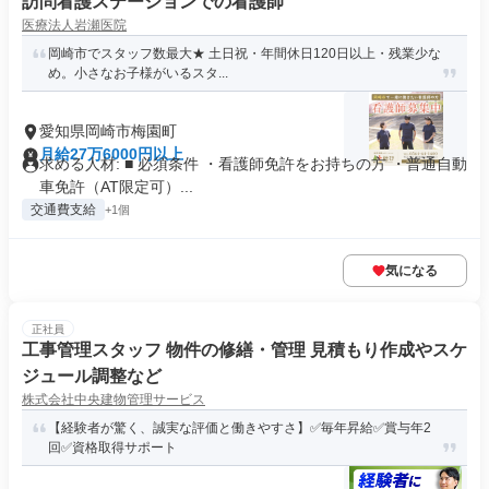
訪問看護ステーションでの看護師
医療法人岩瀬医院
岡崎市でスタッフ数最大★ 土日祝・年間休日120日以上・残業少な
め。小さなお子様がいるスタ...
愛知県岡崎市梅園町
月給27万6000円以上
求める人材: ■ 必須条件 ・看護師免許をお持ちの方 ・普通自動
車免許（AT限定可）...
交通費支給
+1個
気になる
正社員
工事管理スタッフ 物件の修繕・管理 見積もり作成やスケ
ジュール調整など
株式会社中央建物管理サービス
【経験者が驚く、誠実な評価と働きやすさ】✅毎年昇給✅賞与年2
回✅資格取得サポート