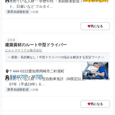
求めている人材 ・学歴不問 ・未経験者歓迎 パートやアルバイ
ト、日雇いなど フルタイ...
業界未経験歓迎
+22個
気になる
正社員
建築資材のルート中型ドライバー
ビルトマテリアル株式会社
夜勤・長距離なし！中型ドライバーの悩みを解決する安定ワーク
〒444-0222愛知県岡崎市二軒屋町
月給32万円～35万円
求めている人材 ✅中型自動車免許（8t限定以上／MT） ※「20
07年（平成19年）6...
業界未経験歓迎
+16個
気になる