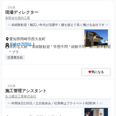
正社員
現場ディレクター
有限会社堀内工業
未経験歓迎！幅広い年代が活躍中！腰を据えて長く働ける会社です
愛知県岡崎市西大友町
月給25万円以上
求める人材: * 未経験歓迎 * 学歴不問 * 経験不問 * 第二新卒歓迎
* ブラ...
交通費支給
気になる
正社員
施工管理アシスタント
丸ヨ建設工業株式会社
年間休日120日／土日祝休み／社用車はプライベート利用OK！