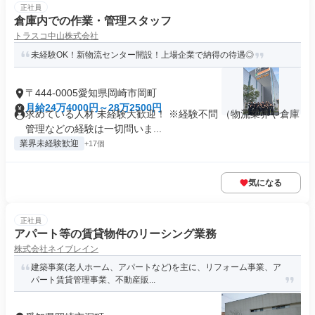
正社員
倉庫内での作業・管理スタッフ
トラスコ中山株式会社
未経験OK！新物流センター開設！上場企業で納得の待遇◎
〒444-0005愛知県岡崎市岡町
月給24万4000円～28万2500円
求めている人材 未経験大歓迎！ ※経験不問 （物流業界や倉庫
管理などの経験は一切問いま...
業界未経験歓迎
+17個
気になる
正社員
アパート等の賃貸物件のリーシング業務
株式会社ネイブレイン
建築事業(老人ホーム、アパートなど)を主に、リフォーム事業、ア
パート賃貸管理事業、不動産販...