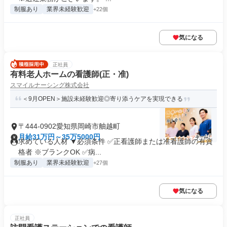
制服あり
業界未経験歓迎
+22個
気になる
正社員
有料老人ホームの看護師(正・准)
スマイルナーシング株式会社
＜9月OPEN＞施設未経験歓迎◎寄り添うケアを実現できる
〒444-0902愛知県岡崎市舳越町
月給31万円～35万5000円
求めている人材 ▼必須条件 ✅正看護師または准看護師の有資
格者 ※ブランクOK ✅病...
制服あり
業界未経験歓迎
+27個
気になる
正社員