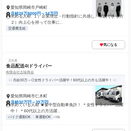
愛知県岡崎市戸崎町
月給26万8000円～34万円
求める人材: １）企業理念・行動指針に共感し、実践できる方
２）向上心を持って仕事に...
交通費支給
気になる
正社員
食品配送4tドライバー
有限会社古味商会
月給30万～◎女性ドライバー活躍中！60代以上の方も活躍中！
愛知県岡崎市仁木町
月給30万円～35万円
求めている人材 ★要中型自動車免許！ ＊女性ドライバー活躍
中！ ＊60代以上の方活躍...
バイク通勤OK
車通勤OK
+3個