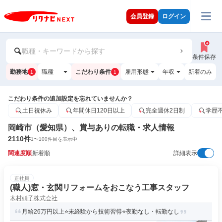
会員登録
ログイン
職種・キーワードから探す
条件保存
勤務地
職種
こだわり条件
雇用形態
年収
新着のみ
1
1
こだわり条件の追加設定を忘れていませんか？
土日祝休み
年間休日120日以上
完全週休2日制
学歴
岡崎市（愛知県）、賞与ありの転職・求人情報
2110
件
1
〜
100
件目を表示中
関連度順
新着順
詳細表示
正社員
(職人)窓・玄関リフォームをおこなう工事スタッフ
木村硝子株式会社
月給26万円以上⭐未経験から技術習得⭐夜勤なし・転勤なし