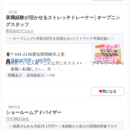
正社員
夜職経験が活かせるストレッチトレーナー│オープニン
グスタッフ
株式会社ザウルス
オープニング⭐月収100万を目指せる⭐ナイトワーク卒業応援⭐
〒444-2136愛知県岡崎市上里
月給30万円～100万円
求めている人材 ⭐こんな方にオススメ⭐ ・「ナイトワークから
昼職へ転職したい」方 ・「...
制服あり
歩合給あり
+33個
気になる
契約社員
ショールームアドバイザー
TOTO株式会社
残業少なめ＆月給26.1万円〜！未経験から安心の段階的研修プログ