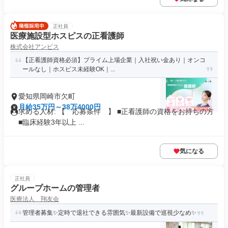
正社員
医療施設型ホスピスの正看護師
株式会社アンビス
【正看護師資格必須】プライム上場企業｜入社祝い金あり｜オンコ
ールなし｜ホスピス未経験OK｜...
愛知県岡崎市欠町
月給35万円～38万4000円
求める人材: 【 応募条件 】 ■正看護師の資格をお持ちの方
■臨床経験3年以上 ...
気になる
正社員
グループホームの管理者
医療法人 翔友会
管理者募集✨定時で退社できる雰囲気✨最新設備で巡視少なめ✨