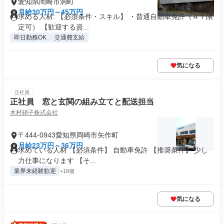
愛知県岡崎市洞町
月給30万円～45万円
求める人材: 【必須条件・スキル】 ・普通自動車免許（ＡＴ限
定可） 【歓迎する資...
即日勤務OK
交通費支給
気になる
正社員
正社員 窓と玄関の組み立てと配送担当
木村硝子株式会社
〒444-0943愛知県岡崎市矢作町
月給23万円～36万円
求めている人材 【必須条件】 自動車免許 【推奨条件】 少し
力仕事になります 【そ...
業界未経験歓迎
+18個
気になる