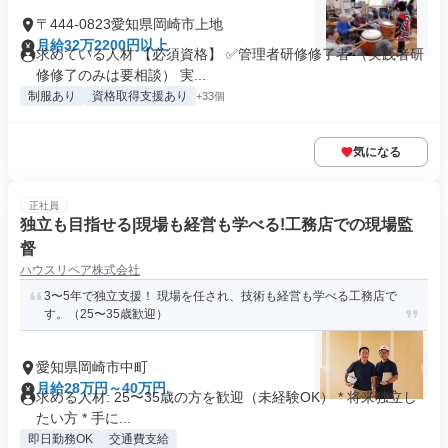
〒444-0823愛知県岡崎市上地
月給32万2200円以上
求めている人材 【必須資格】 ✅管理者研修修了者 （実践者研
修修了のみは要相談） 実...
制服あり
資格取得支援あり
+33個
気になる
正社員
独立も目指せる|現場も経営も学べる!工務店での現場監
督
ハウスリペア株式会社
3〜5年で独立支援！ 現場を任され、技術も経営も学べる工務店で
す。（25〜35歳歓迎）
愛知県岡崎市中町
月給28万円～40万円
求める人材: 25〜35歳の方を歓迎（未経験OK） * 将来独立し
たい方 * 手に...
即日勤務OK
交通費支給