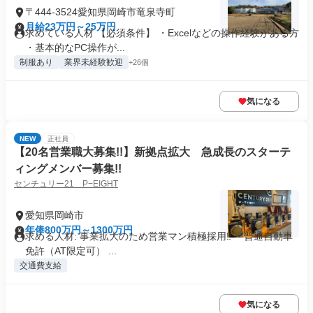
〒444-3524愛知県岡崎市竜泉寺町
月給23万円～25万円
求めている人材 【必須条件】 ・Excelなどの操作経験がある方
・基本的なPC操作が...
制服あり
業界未経験歓迎
+26個
気になる
NEW
正社員
【20名営業職大募集!!】新拠点拡大 急成長のスターテ
ィングメンバー募集!!
センチュリー21 P−EIGHT
愛知県岡崎市
年俸800万円～1300万円
求める人材: 事業拡大のため営業マン積極採用‼ ・普通自動車
免許（AT限定可） ...
交通費支給
気になる