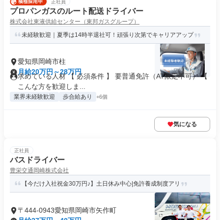
正社員
プロパンガスのルート配送ドライバー
株式会社東液供給センター（東邦ガスグループ）
未経験歓迎｜夏季は14時半退社可！頑張り次第でキャリアアップ
愛知県岡崎市柱
月給20万円～28万円
求めている人材 【 必須条件 】 要普通免許（AT限定不可） 【
こんな方を歓迎しま...
業界未経験歓迎
歩合給あり
+6個
気になる
正社員
バスドライバー
豊栄交通岡崎株式会社
【今だけ入社祝金30万円♪】土日休み中心|免許養成制度アリ
〒444-0943愛知県岡崎市矢作町