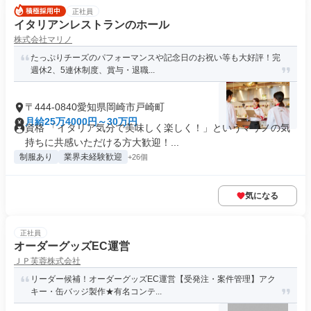
正社員
イタリアンレストランのホール
株式会社マリノ
たっぷりチーズのパフォーマンスや記念日のお祝い等も大好評！完
週休2、5連休制度、賞与・退職...
〒444-0840愛知県岡崎市戸崎町
月給25万4000円～30万円
資格 「イタリア気分で美味しく楽しく！」というマリノの気
持ちに共感いただける方大歓迎！...
制服あり
業界未経験歓迎
+26個
気になる
正社員
オーダーグッズEC運営
ＪＰ芙蓉株式会社
リーダー候補！オーダーグッズEC運営【受発注・案件管理】アク
キー・缶バッジ製作★有名コンテ...