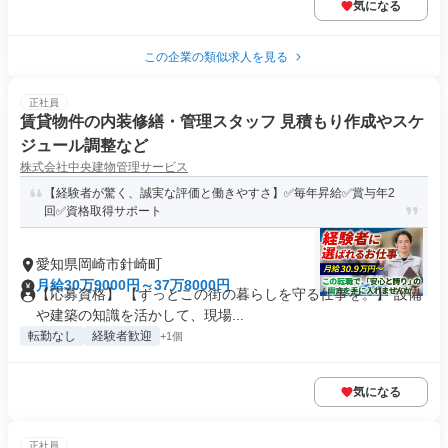
気になる
この企業の類似求人を見る
正社員
賃貸物件の内装修繕・管理スタッフ 見積もり作成やスケ
ジュール調整など
株式会社中央建物管理サービス
【経験者が驚く、誠実な評価と働きやすさ】✅毎年昇給✅賞与年2
回✅資格取得サポート
愛知県岡崎市針崎町
月給30万9000円～37万8000円
【応募資格】 【ずっとこの街の暮らしを守る仕事を。】 設備
や建築の知識を活かして、現場...
転勤なし
経験者歓迎
+1個
気になる
正社員