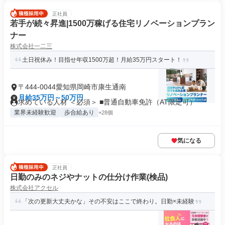
正社員
若手が続々昇進|1500万稼げる住宅リノベーションプラン
ナー
株式会社一二三
土日祝休み！目指せ年収1500万超！月給35万円スタート！
〒444-0044愛知県岡崎市康生通南
月給35万円～50万円
求めている人材 ＜必須＞ ■普通自動車免許（AT限定可）
業界未経験歓迎
歩合給あり
+28個
気になる
正社員
日勤のみのネジやナットの仕分け作業(検品)
株式会社アクセル
「次の更新大丈夫かな」その不安はここで終わり。日勤×未経験