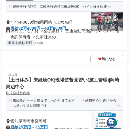
運転免許(AT可)、二輪免許必須◎未経験OK・バイク好き歓迎
〒444-0859愛知県岡崎市上六名町
月給32万4000円～48万6000円
求めている人材 ＜必須条件＞ 普通自動車免許（AT可）/二輪
免許保有者 ＜先輩社員の...
業界未経験歓迎
+24個
気になる
正社員
【土日休み】未経験OK|現場監督見習い(施工管理)|岡崎
周辺中心
株式会社竹内組
未経験から一人前までしっかり育てます 岡崎市中心｜豊川から
も通いやすい職場です
愛知県岡崎市宮崎町
月給25万円～35万円