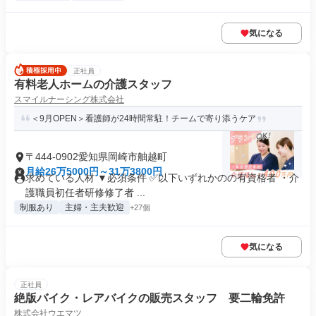
気になる
正社員
有料老人ホームの介護スタッフ
スマイルナーシング株式会社
＜9月OPEN＞看護師が24時間常駐！チームで寄り添うケア
〒444-0902愛知県岡崎市舳越町
月給26万5000円～31万3800円
求めている人材 ▼必須条件 ✅以下いずれかのの有資格者 ・介
護職員初任者研修修了者 ...
制服あり
主婦・主夫歓迎
+27個
気になる
正社員
絶版バイク・レアバイクの販売スタッフ 要二輪免許
株式会社ウエマツ