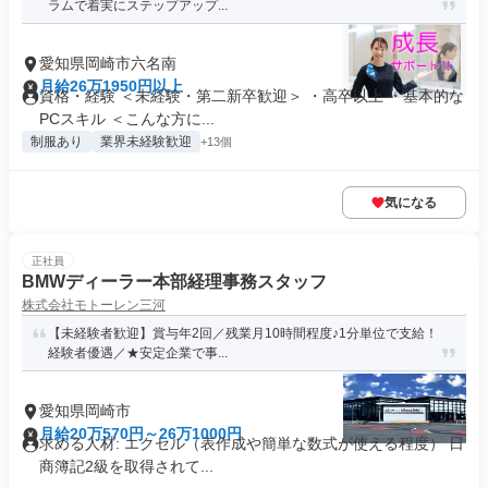
ラムで着実にステップアップ...
愛知県岡崎市六名南
月給26万1950円以上
資格・経験 ＜未経験・第二新卒歓迎＞ ・高卒以上 ・基本的な
PCスキル ＜こんな方に...
制服あり
業界未経験歓迎
+13個
気になる
正社員
BMWディーラー本部経理事務スタッフ
株式会社モトーレン三河
【未経験者歓迎】賞与年2回／残業月10時間程度♪1分単位で支給！
経験者優遇／★安定企業で事...
愛知県岡崎市
月給20万570円～26万1000円
求める人材: エクセル（表作成や簡単な数式が使える程度） 日
商簿記2級を取得されて...