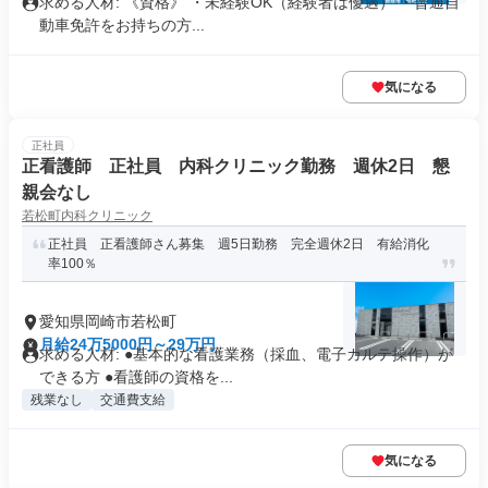
求める人材: 《資格》 ・未経験OK（経験者は優遇） ・普通自
動車免許をお持ちの方...
気になる
正社員
正看護師 正社員 内科クリニック勤務 週休2日 懇
親会なし
若松町内科クリニック
正社員 正看護師さん募集 週5日勤務 完全週休2日 有給消化
率100％
愛知県岡崎市若松町
月給24万5000円～29万円
求める人材: ●基本的な看護業務（採血、電子カルテ操作）が
できる方 ●看護師の資格を...
残業なし
交通費支給
気になる