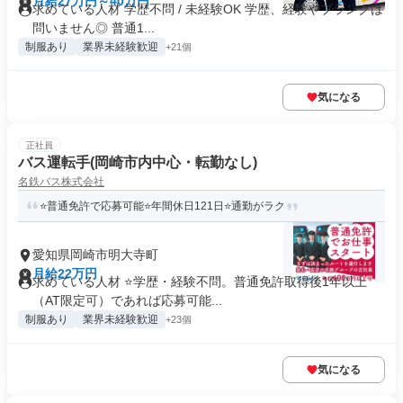
月給27万円～40万円
求めている人材 学歴不問 / 未経験OK 学歴、経験やブランクは
問いません◎ 普通1...
制服あり
業界未経験歓迎
+21個
気になる
正社員
バス運転手(岡崎市内中心・転勤なし)
名鉄バス株式会社
⭐普通免許で応募可能⭐年間休日121日⭐通勤がラク
愛知県岡崎市明大寺町
月給22万円
求めている人材 ⭐学歴・経験不問。普通免許取得後1年以上
（AT限定可）であれば応募可能...
制服あり
業界未経験歓迎
+23個
気になる