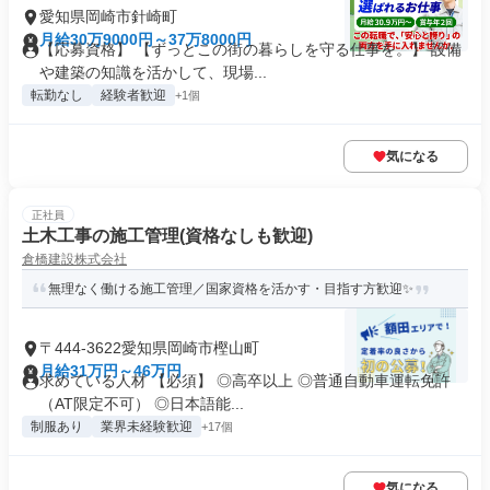
愛知県岡崎市針崎町
月給30万9000円～37万8000円
【応募資格】 【ずっとこの街の暮らしを守る仕事を。】 設備
や建築の知識を活かして、現場...
転勤なし
経験者歓迎
+1個
気になる
正社員
土木工事の施工管理(資格なしも歓迎)
倉橋建設株式会社
無理なく働ける施工管理／国家資格を活かす・目指す方歓迎✨
〒444-3622愛知県岡崎市樫山町
月給31万円～46万円
求めている人材 【必須】 ◎高卒以上 ◎普通自動車運転免許
（AT限定不可） ◎日本語能...
制服あり
業界未経験歓迎
+17個
気になる