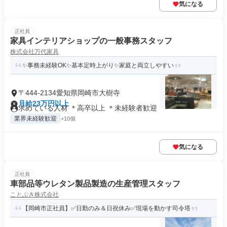
気になる
正社員
家具インテリアショップの一般事務スタッフ
株式会社万代家具
✨事務未経験OK✨基本定時上がり✨家庭と両立しやすい
〒444-2134愛知県岡崎市大樹寺
月給23万円以上
求めている人材 ＊高卒以上 ＊未経験者歓迎
業界未経験歓迎
+10個
気になる
正社員
車部品等ウレタン製品製造の生産管理スタッフ
ことぶき株式会社
【岡崎市正社員】✅日勤のみ＆日祝休み✅現場を動かす司令塔