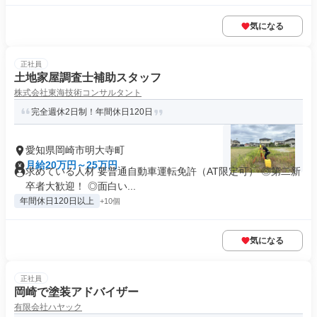
気になる
正社員
土地家屋調査士補助スタッフ
株式会社東海技術コンサルタント
完全週休2日制！年間休日120日
愛知県岡崎市明大寺町
月給20万円～25万円
求めている人材 要普通自動車運転免許（AT限定可） ◎第二新
卒者大歓迎！ ◎面白い...
年間休日120日以上
+10個
気になる
正社員
岡崎で塗装アドバイザー
有限会社ハヤック