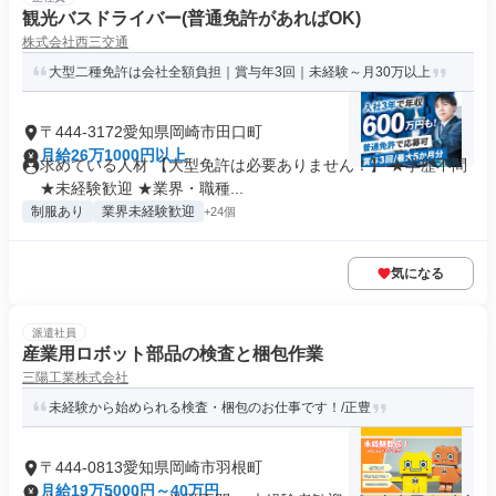
観光バスドライバー(普通免許があればOK)
株式会社西三交通
大型二種免許は会社全額負担｜賞与年3回｜未経験～月30万以上
〒444-3172愛知県岡崎市田口町
月給26万1000円以上
求めている人材 【大型免許は必要ありません！】 ★学歴不問
★未経験歓迎 ★業界・職種...
制服あり
業界未経験歓迎
+24個
気になる
派遣社員
産業用ロボット部品の検査と梱包作業
三陽工業株式会社
未経験から始められる検査・梱包のお仕事です！/正豊
〒444-0813愛知県岡崎市羽根町
月給19万5000円～40万円