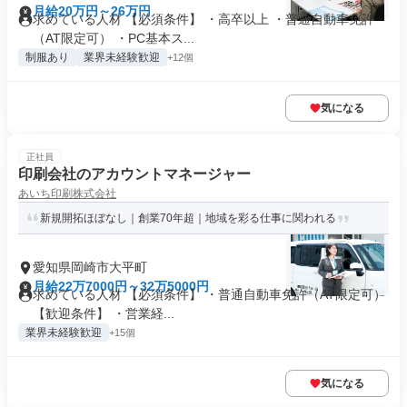
月給20万円～26万円
求めている人材 【必須条件】 ・高卒以上 ・普通自動車免許
（AT限定可） ・PC基本ス...
制服あり
業界未経験歓迎
+12個
気になる
正社員
印刷会社のアカウントマネージャー
あいち印刷株式会社
新規開拓ほぼなし｜創業70年超｜地域を彩る仕事に関われる
愛知県岡崎市大平町
月給22万7000円～32万5000円
求めている人材 【必須条件】 ・普通自動車免許（AT限定可）
【歓迎条件】 ・営業経...
業界未経験歓迎
+15個
気になる