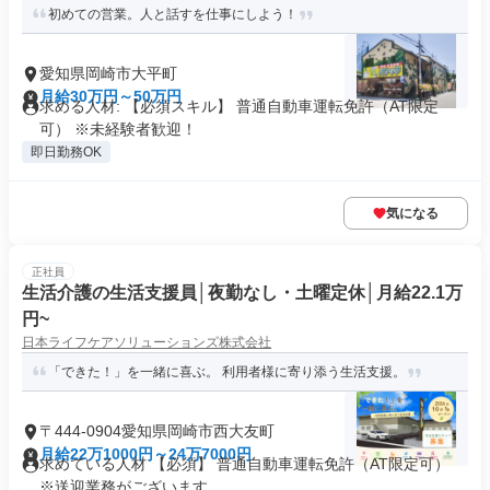
初めての営業。人と話すを仕事にしよう！
愛知県岡崎市大平町
月給30万円～50万円
求める人材: 【必須スキル】 普通自動車運転免許（AT限定
可） ※未経験者歓迎！
即日勤務OK
気になる
正社員
生活介護の生活支援員│夜勤なし・土曜定休│月給22.1万
円~
日本ライフケアソリューションズ株式会社
「できた！」を一緒に喜ぶ。 利用者様に寄り添う生活支援。
〒444-0904愛知県岡崎市西大友町
月給22万1000円～24万7000円
求めている人材 【必須】 普通自動車運転免許（AT限定可）
※送迎業務がございます。 ...