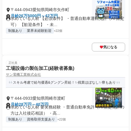
〒444-0943愛知県岡崎市矢作町
月給26万5000円～42万円
求めている人材 【必須条件】 ・普通自動車運転免許（AT限定
可） 【歓迎条件】 ・未...
制服あり
業界未経験歓迎
+22個
気になる
正社員
工場設備の製缶加工(経験者募集)
サン電機工業株式会社
スキル考慮で給与優遇&グングン昇給！✨残業ほぼなし✨寮もあり
〒444-0933愛知県岡崎市渡町
月給28万円～40万円
求めている人材 要実務経験 ・普通自動車免許（AT限定免許の
方は入社後応相談） ・高...
制服あり
資格取得支援あり
+22個