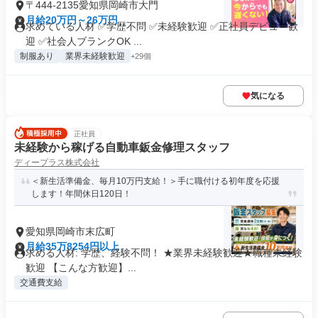
〒444-2135愛知県岡崎市大門
月給20万円～26万円
求めている人材 ✅学歴不問 ✅未経験歓迎 ✅正社員デビュー歓
迎 ✅社会人ブランクOK ...
制服あり
業界未経験歓迎
+29個
気になる
正社員
未経験から稼げる自動車鈑金修理スタッフ
ディープラス株式会社
＜新生活準備金、毎月10万円支給！＞手に職付ける初年度を応援
します！年間休日120日！
愛知県岡崎市末広町
月給35万8254円以上
求める人材: 学歴、経験不問！ ★業界未経験歓迎★職種未経験
歓迎 【こんな方歓迎】...
交通費支給