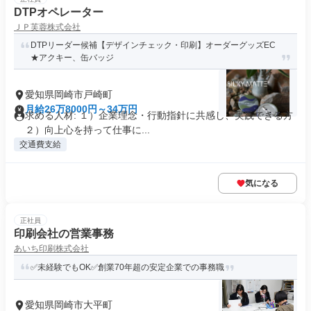
DTPオペレーター
ＪＰ芙蓉株式会社
DTPリーダー候補【デザインチェック・印刷】オーダーグッズEC
★アクキー、缶バッジ
愛知県岡崎市戸崎町
月給26万8000円～34万円
求める人材: １）企業理念・行動指針に共感し、実践できる方
２）向上心を持って仕事に...
交通費支給
気になる
正社員
印刷会社の営業事務
あいち印刷株式会社
✅未経験でもOK✅創業70年超の安定企業での事務職
愛知県岡崎市大平町