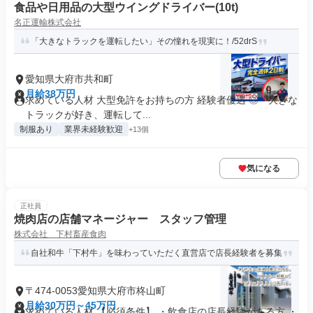
食品や日用品の大型ウイングドライバー(10t)
名正運輸株式会社
「大きなトラックを運転したい」その憧れを現実に！/52drS
愛知県大府市共和町
月給38万円
求めている人材 大型免許をお持ちの方 経験者優遇 ◎「大きな
トラックが好き、運転して...
制服あり
業界未経験歓迎
+13個
気になる
正社員
焼肉店の店舗マネージャー スタッフ管理
株式会社 下村畜産食肉
自社和牛「下村牛」を味わっていただく直営店で店長経験者を募集
〒474-0053愛知県大府市柊山町
月給30万円～45万円
求めている人材 【必須条件】 ・飲食店の店長経験がある方 ・