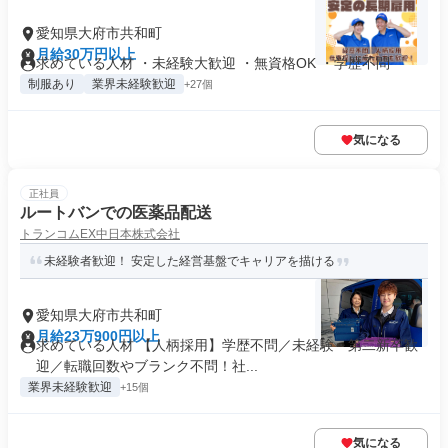
愛知県大府市共和町
月給30万円以上
求めている人材 ・未経験大歓迎 ・無資格OK ・学歴不問
制服あり
業界未経験歓迎
+27個
気になる
正社員
ルートバンでの医薬品配送
トランコムEX中日本株式会社
未経験者歓迎！ 安定した経営基盤でキャリアを描ける
愛知県大府市共和町
月給23万900円以上
求めている人材 【人柄採用】学歴不問／未経験・第二新卒歓
迎／転職回数やブランク不問！社...
業界未経験歓迎
+15個
気になる