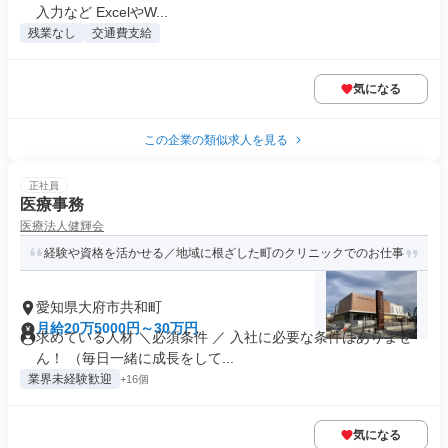
入力など ExcelやW...
残業なし
交通費支給
気になる
この企業の類似求人を見る
正社員
医療事務
医療法人健輝会
経験や資格を活かせる／地域に根ざした町のクリニックでのお仕事
愛知県大府市共和町
月給20万5000円～30万円
求めている人材 ＼必須条件 ／ 入社に必要な条件はありませ
ん！ （毎日一緒に成長をして...
業界未経験歓迎
+16個
気になる