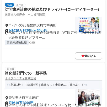
NEW
正社員
訪問歯科診療の補助及びドライバー(コーディネーター)
医療法人優寿会 本山歯科医院
〒474-0025愛知県大府市中央町
月給26万1820円～30万円
求めている人材 要普通免許所持者（AT限定可） 未経験者歓迎
✅経験者歓迎 ✅フリー...
業界未経験歓迎
+26個
気になる
正社員
浄化槽部門での一般事務
オオブユニティ株式会社
急募1枠！｜未経験可｜残業なし＋土日休み＋賞与あり！
愛知県大府市北崎町
月給19万4000円
求める人材: ✅未経験歓迎！ パソコンを使った書類作成や数値