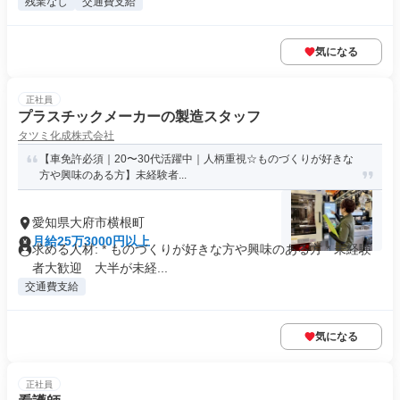
残業なし
交通費支給
気になる
正社員
プラスチックメーカーの製造スタッフ
タツミ化成株式会社
【車免許必須｜20〜30代活躍中｜人柄重視☆ものづくりが好きな
方や興味のある方】未経験者...
愛知県大府市横根町
月給25万3000円以上
求める人材: * ものづくりが好きな方や興味のある方 * 未経験
者大歓迎 大半が未経...
交通費支給
気になる
正社員