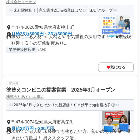
株式会社イーオン
未経験歓迎！│完全週休2日＆残業ほぼなし│KDDIグループ
〒474-0026愛知県大府市桃山町
月給28万3000円～33万3000円
求めている人材 ＜ 人柄とやる気重視の採用です！＞ ■未経験
歓迎！安心の研修制度あり...
業界未経験歓迎
+23個
気になる
正社員
塗替えコンビニの提案営業 2025年3月オープン
株式会社あすか工務店
2025年3月できたばかりの新店舗！ＣＭ効果で知名度抜群◎
〒474-0074愛知県大府市共栄町
月給32万円～200万円
求めている人材 未経験でも稼ぎたい方、勢いのある企業で働
きたい方歓迎！ 男女スタッフ活...