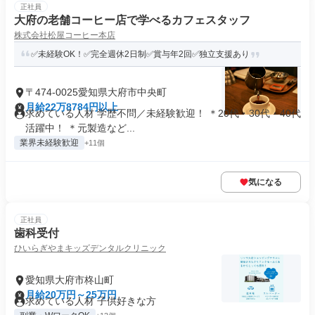
正社員
大府の老舗コーヒー店で学べるカフェスタッフ
株式会社松屋コーヒー本店
✅未経験OK！✅完全週休2日制✅賞与年2回✅独立支援あり
〒474-0025愛知県大府市中央町
月給22万8784円以上
求めている人材 学歴不問／未経験歓迎！ ＊20代・30代・40代
活躍中！ ＊元製造など...
業界未経験歓迎
+11個
気になる
正社員
歯科受付
ひいらぎやまキッズデンタルクリニック
愛知県大府市柊山町
月給20万円～25万円
求めている人材 子供好きな方