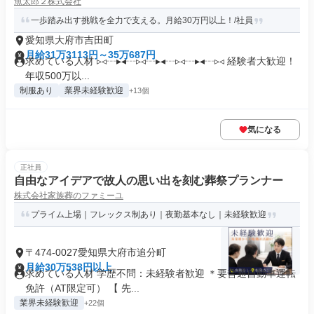
魚太郎２株式会社
一歩踏み出す挑戦を全力で支える。月給30万円以上！/社員
愛知県大府市吉田町
月給31万3113円～35万687円
求めている人材 ▹◃┄▸◂┄▹◃┄▸◂┄▹◃┄▸◂┄▹◃ 経験者大歓迎！
年収500万以...
制服あり
業界未経験歓迎
+13個
気になる
正社員
自由なアイデアで故人の思い出を刻む葬祭プランナー
株式会社家族葬のファミーユ
プライム上場｜フレックス制あり｜夜勤基本なし｜未経験歓迎
〒474-0027愛知県大府市追分町
月給30万538円以上
求めている人材 学歴不問：未経験者歓迎 ＊要普通自動車運転
免許（AT限定可） 【 先...
業界未経験歓迎
+22個