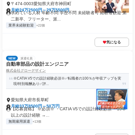
〒474-0003愛知県大府市神田町
月給24万2500円～29万5500円
求めている人材 年齢不問 学歴不問 未経験者可 経験者歓迎 第
二新卒、フリーター、派...
業界未経験歓迎
+22個
気になる
NEW
派遣社員
自動車部品の設計エンジニア
株式会社グローデザイン
※CATIA V5での設計経験必須※✅転職者の100％が年収アップを実
現/特別報酬あり✅評...
愛知県大府市長草町
月給33万8500円～50万円
【応募資格】 ※必須※ ・CATIA V5での設計経験必須 ・10年
以上の設計経験 →...
無期雇用派遣
+13個