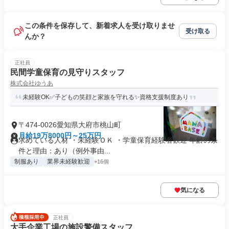
この条件を保存して、新着求人を受け取りませ
受け取る
んか？
正社員
民間学童保育の見守りスタッフ
株式会社ゆうあ
未経験OK✅子どもの笑顔と家族を守れる✨資格支援制度あり
〒474-0026愛知県大府市桃山町
月給19万8000円～25万円
求めている人材 ・未経験ＯＫ ・学童保育経験者歓迎 年齢の条
件と理由：あり（例外事由...
制服あり
業界未経験歓迎
+16個
気になる
正社員
大手企業工場の施設警備スタッフ