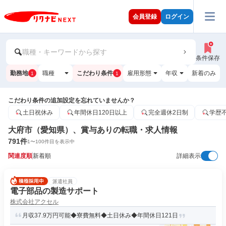
会員登録
ログイン
職種・キーワードから探す
条件保存
勤務地
職種
こだわり条件
雇用形態
年収
新着のみ
1
1
こだわり条件の追加設定を忘れていませんか？
土日祝休み
年間休日120日以上
完全週休2日制
学歴
大府市（愛知県）、賞与ありの転職・求人情報
791
件
1
〜
100
件目を表示中
関連度順
新着順
詳細表示
派遣社員
電子部品の製造サポート
株式会社アクセル
月収37.9万円可能◆寮費無料◆土日休み◆年間休日121日