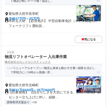
ト物及び軽いケース物！固定し...
愛知県大府市長草町
月給27万円～35万円
求める人材: 【必須免許】 中型自動車免許（８トン限定可）
フォークリフト運転技...
気になる
正社員
物流リフトオペレーター 入出庫作業
株式会社セカンドロジスティックス
✅リニューアルオープン✅物流も身体も動かす仕事✅経験を活かし
て即戦力に✅14時から勤務✅昇...
愛知県大府市北崎町
月給31万6030円～35万3600円
【応募資格】 【自分らしさを大切にできる、納得の環境】 新
センター立ち上げに伴い、経験...
資格取得支援あり
+8個