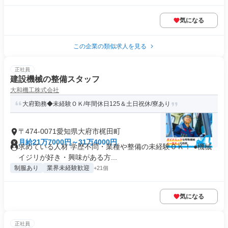
気になる
この企業の類似求人を見る
正社員
建設機械の整備スタッフ
大和機工株式会社
大府勤務◆未経験ＯＫ/年間休日125＆土日祝休/寮あり
〒474-0071愛知県大府市梶田町
月給21万7000円～31万4000円
求めている人材 学歴不問・業種や整備の未経験ＯＫ！ ●機械
イジリが好き・興味がある方...
制服あり
業界未経験歓迎
+21個
気になる
正社員