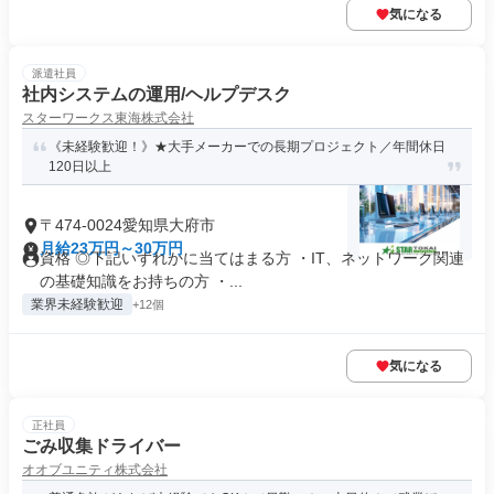
気になる
派遣社員
社内システムの運用/ヘルプデスク
スターワークス東海株式会社
《未経験歓迎！》★大手メーカーでの長期プロジェクト／年間休日
120日以上
〒474-0024愛知県大府市
月給23万円～30万円
資格 ◎下記いずれかに当てはまる方 ・IT、ネットワーク関連
の基礎知識をお持ちの方 ・...
業界未経験歓迎
+12個
気になる
正社員
ごみ収集ドライバー
オオブユニティ株式会社