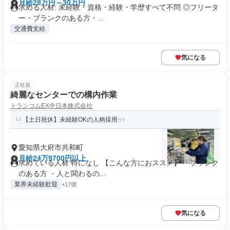
月給28万円～30万円
求める人材: 未経験・資格・経験・学歴すべて不問 ◎フリータ
ー・ブランクのある方・...
交通費支給
気になる
正社員
綺麗なセンターでの構内作業
トランコムEX中日本株式会社
【土日祝休】未経験OKの人柄採用
愛知県大府市共和町
月給24万9700円以上
求めている人材 特になし 【こんな方におススメ】 ・ブランク
のある方 ・人と関わるの...
業界未経験歓迎
+17個
気になる