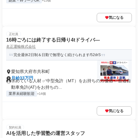
副業・WワークOK
+13個
気になる
正社員
16時ごろには終了する日帰り4tドライバ―
名正運輸株式会社
完全週休2日制＆日勤で無理なく続けられます/52drS
愛知県大府市共和町
月給33万円
求めている人材 ✅中型免許（MT）をお持ちの方優遇 ✅普通自
動車免許(AT)をお持ちの...
業界未経験歓迎
+14個
気になる
契約社員
AIを活用した学習塾の運営スタッフ