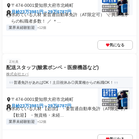
〒474-0001愛知県大府市北崎町
月給23万3981円～29万6787円
求めている人材 要普通自動車免許（AT限定可） ＼ 異業種か
らの転職者多数！ ／ ＊...
業界未経験歓迎
+12個
気になる
正社員
配送スタッフ(酸素ボンベ・医療機器など)
株式会社エバ
普通免許があればOK！土日祝休み◎異業種からの転職OK！
〒474-0001愛知県大府市北崎町
月給23万3981円～29万6787円
求めている人材 【必須】 ・要普通自動車免許（AT限定可）
【歓迎】 ・無資格・未経...
業界未経験歓迎
+12個