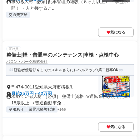
求める人材: [必須] 配車管理の経験（６ヶ月以上） ・学歴不
問！ ・人と接するこ...
交通費支給
気になる
正社員
整備士|軽・普通車のメンテナンス|車検・点検中心
バロン・パーク株式会社
経験者優遇◎今までのスキルさらにレベルアップ♪第二新卒OK
〒474-0011愛知県大府市横根町
月給25万円～42万円
求めている人材 ［必須］ 整備士資格 ※運転業務があるため、
18歳以上 （普通自動車免...
制服あり
業界未経験歓迎
+14個
気になる