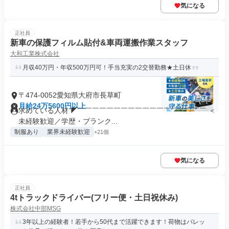
気になる
正社員
新車の保護フィルム貼付&車両運搬作業スタッフ
大和工業株式会社
月収40万円・年収500万円可！手当充実の2交替勤務★土日休
〒474-0052愛知県大府市長草町
月給24万5600円以上
求めている人材 ◤￣￣￣￣￣￣￣￣￣￣￣￣￣￣￣￣￣￣ ＜
未経験歓迎／学歴・ブランク...
制服あり
業界未経験歓迎
+21個
気になる
正社員
4tトラックドライバー(フリー便・土日祝休み)
株式会社中部MSG
3年以上の経験者！若手から50代まで活躍できます！荷物はパレッ