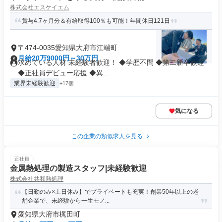
株式会社エスケイエム
賞与4.7ヶ月分＆有給取得100％も可能！年間休日121日
〒474-0035愛知県大府市江端町
月給20万9000円～30万円
求めている人材 未経験者歓迎！ ◆学歴不問 ◆第二新卒歓迎
◆正社員デビュー応援 ◆異...
業界未経験歓迎
+17個
気になる
この企業の類似求人を見る
正社員
金属熱処理の製造スタッフ|未経験歓迎
株式会社共和熱処理
【日勤のみ×土日休み】でプライベートも充実！創業50年以上の老
舗企業で、未経験から一生モノ...
愛知県大府市梶田町