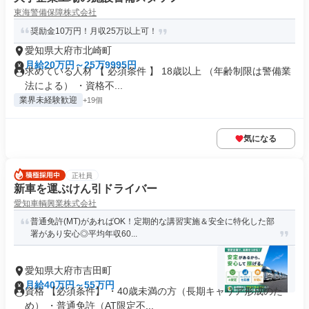
東海警備保障株式会社
奨励金10万円！月収25万以上可！
愛知県大府市北崎町
月給20万円～25万9995円
求めている人材 【 必須条件 】 18歳以上 （年齢制限は警備業
法による） ・資格不...
業界未経験歓迎
+19個
気になる
正社員
新車を運ぶけん引ドライバー
愛知車輌興業株式会社
普通免許(MT)があればOK！定期的な講習実施＆安全に特化した部
署があり安心◎平均年収60...
愛知県大府市吉田町
月給40万円～55万円
資格 【必須条件】 ・40歳未満の方（長期キャリア形成のた
め） ・普通免許（AT限定不...