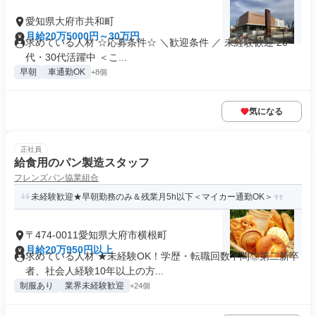
愛知県大府市共和町
月給20万5000円～30万円
求めている人材 ☆応募条件☆ ＼歓迎条件 ／ 未経験歓迎 20
代・30代活躍中 ＜こ...
早朝
車通勤OK
+8個
気になる
正社員
給食用のパン製造スタッフ
フレンズパン協業組合
未経験歓迎★早朝勤務のみ＆残業月5h以下＜マイカー通勤OK＞
〒474-0011愛知県大府市横根町
月給20万950円以上
求めている人材 ★未経験OK！学歴・転職回数不問◎第二新卒
者、社会人経験10年以上の方...
制服あり
業界未経験歓迎
+24個