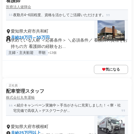
看護師
医療法人健輝会
夜勤月4~6回程度、資格を活かしてご活躍いただけます。
愛知県大府市共和町
月給24万円～55万円
求めている人材 ＜応募条件＞ ＼必須条件／ 看護師の資格をお
持ちの方 看護師の経験をお...
主婦・主夫歓迎
早朝
+13個
気になる
正社員
配車管理スタッフ
株式会社丸隼運輸
＜紹介キャンペーン実施中＞手当がさらに充実しました！＜寮・社
宅完備で高収入＞デスクワークが...
愛知県大府市横根町
月給25万円以上