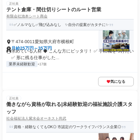
正社員
テント倉庫・間仕切りシートのルート営業
有限会社池本シート商会
✅ノルマなし✅飛び込みなし ✨自分の提案がカタチに✨
〒474-0011愛知県大府市横根町
月給25万円～35万円
求めている人材 ◆ こんな方にピッタリ！ ✅ 手に職をつけたい
✅ 形に残る仕事がした...
業界未経験歓迎
+17個
気になる
正社員
働きながら資格が取れる|未経験歓迎の福祉施設介護スタ
ッフ
社会福祉法人紫水会オーネスト尚武
資格・経験なくてもOK◎ 市認定のワークライフバランス企業◎