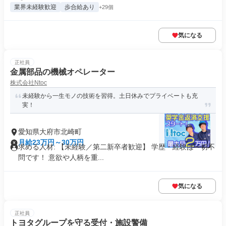
業界未経験歓迎
歩合給あり
+29個
気になる
正社員
金属部品の機械オペレーター
株式会社Ntoc
未経験から一生モノの技術を習得。土日休みでプライベートも充
実！
愛知県大府市北崎町
月給23万円～30万円
求める人材: 【未経験／第二新卒者歓迎】 学歴・経験は一切不
問です！ 意欲や人柄を重...
気になる
正社員
トヨタグループを守る受付・施設警備