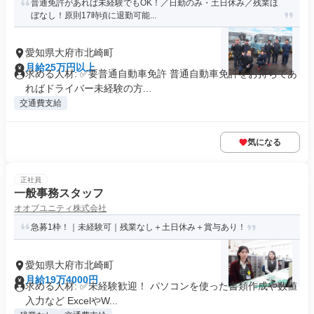
普通免許があれば未経験でもOK！／日勤のみ・土日休み／残業ほ
ぼなし！原則17時頃に退勤可能...
愛知県大府市北崎町
月給25万円以上
求める人材: ✅要普通自動車免許 普通自動車免許をお持ちであ
ればドライバー未経験の方...
交通費支給
気になる
正社員
一般事務スタッフ
オオブユニティ株式会社
急募1枠！｜未経験可｜残業なし＋土日休み＋賞与あり！
愛知県大府市北崎町
月給19万4000円
求める人材: ✅未経験歓迎！ パソコンを使った書類作成や数値
入力など ExcelやW...