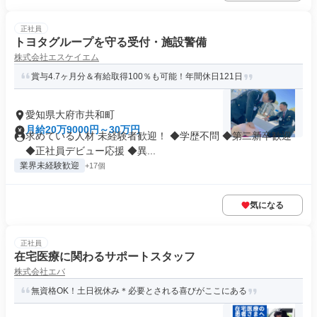
正社員
トヨタグループを守る受付・施設警備
株式会社エスケイエム
賞与4.7ヶ月分＆有給取得100％も可能！年間休日121日
愛知県大府市共和町
月給20万9000円～30万円
求めている人材 未経験者歓迎！ ◆学歴不問 ◆第二新卒歓迎
◆正社員デビュー応援 ◆異...
業界未経験歓迎
+17個
気になる
正社員
在宅医療に関わるサポートスタッフ
株式会社エバ
無資格OK！土日祝休み＊必要とされる喜びがここにある