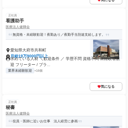
気になる
正社員
看護助手
医療法人健輝会
無資格・未経験歓迎！夜勤あり／夜勤手当別途支給します。
愛知県大府市共和町
月給19万9000円以上
求めている人材 ＼歓迎条件 ／ 学歴不問 資格不問 未経験者歓
迎 フリーター / ブラ...
業界未経験歓迎
+16個
気になる
正社員
秘書
医療法人健輝会
役員・医師に近いお仕事 法人経営に参画