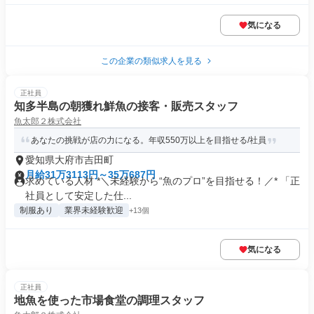
気になる
この企業の類似求人を見る
正社員
知多半島の朝獲れ鮮魚の接客・販売スタッフ
魚太郎２株式会社
あなたの挑戦が店の力になる。年収550万以上を目指せる/社員
愛知県大府市吉田町
月給31万3113円～35万687円
求めている人材 *＼未経験から“魚のプロ”を目指せる！／* 「正
社員として安定した仕...
制服あり
業界未経験歓迎
+13個
気になる
正社員
地魚を使った市場食堂の調理スタッフ