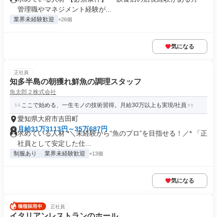
管理職やマネジメント経験が...
業界未経験歓迎
+26個
気になる
正社員
知多半島の朝獲れ鮮魚の調理スタッフ
魚太郎２株式会社
ここで始める、一生モノの技術習得。月給30万以上も実現/社員
愛知県大府市吉田町
月給31万3113円～35万687円
求めている人材 *＼未経験から“魚のプロ”を目指せる！／* 「正
社員として安定した仕...
制服あり
業界未経験歓迎
+13個
気になる
正社員
イタリアンレストランのホール