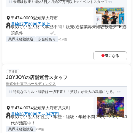
未経験歓迎！週休3日／月給27万円以上✨イベントスタッフ
〒474-0000愛知県大府市
月給27万2000円以上
求めている人材 ＼学歴不問！販売/通信業界未経験歓迎／ ▶必
須条件 ━━━━━━ ✅...
業界未経験歓迎
歩合給あり
+19個
気になる
正社員
JOYJOYの店舗運営スタッフ
株式会社東亜ホールディングス
特別なスキル・経験は一切不要！「笑顔」が最大の武器になる。
〒474-0074愛知県大府市共栄町
月給26万8000円～34万円
求めている人材 性別・学歴・経験・年齢不問 20代・30代・40
代が活躍中！
業界未経験歓迎
+20個