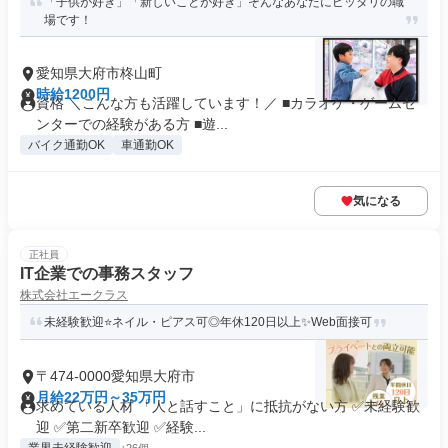
「子供が好き」「新しいことが好き」そんなあなたにピッタリの職
場です！
愛知県大府市柊山町
時給1200円
資格 ＼こんな方も活躍しています！／ ■カラオケ・ゲームセ
ンターでの経験がある方 ■遊...
バイク通勤OK
車通勤OK
気になる
正社員
IT企業での事務スタッフ
株式会社エークラス
未経験歓迎⭐ネイル・ピアス可◎年休120日以上✨Web面接可
〒474-0000愛知県大府市
月給22万円～35万円
求めている人材 「人と話すこと」に抵抗がない方 ✅未経験歓
迎 ✅第二新卒歓迎 ✅経験...