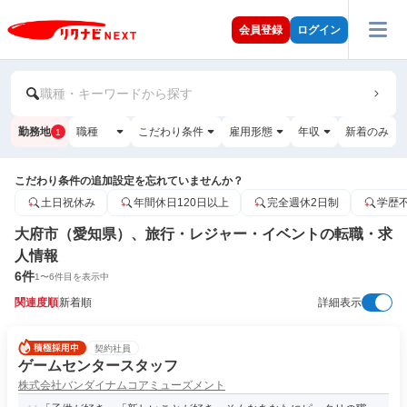
会員登録
ログイン
職種・キーワードから探す
勤務地
職種
こだわり条件
雇用形態
年収
新着のみ
1
こだわり条件の追加設定を忘れていませんか？
土日祝休み
年間休日120日以上
完全週休2日制
学歴
大府市（愛知県）、旅行・レジャー・イベントの転職・求
人情報
6
件
1
〜
6
件目を表示中
関連度順
新着順
詳細表示
契約社員
ゲームセンタースタッフ
株式会社バンダイナムコアミューズメント