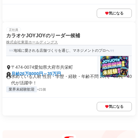
気になる
正社員
カラオケJOYJOYのリーダー候補
株式会社東亜ホールディングス
地域に愛される店舗づくりを通じ、マネジメントのプロへ
〒474-0074愛知県大府市共栄町
月給26万8000円～35万円
求めている人材 性別・学歴・経験・年齢不問 20代・30代・40
代が活躍中！
業界未経験歓迎
+21個
気になる