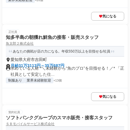
業界未経験歓迎
+26個
気になる
正社員
知多半島の朝獲れ鮮魚の接客・販売スタッフ
魚太郎２株式会社
あなたの挑戦が店の力になる。年収550万以上を目指せる/社員
愛知県大府市吉田町
月給31万3113円～35万687円
求めている人材 *＼未経験から“魚のプロ”を目指せる！／* 「正
社員として安定した仕...
制服あり
業界未経験歓迎
+13個
気になる
契約社員
ソフトバンクグループのスマホ販売・接客スタッフ
ＳＢモバイルサービス株式会社