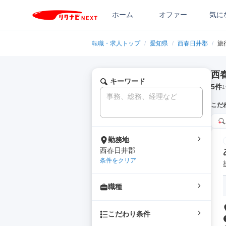
ホーム
オファー
気に
転職・求人トップ
/
愛知県
/
西春日井郡
/
旅
西
キーワード
5
件
1
こだ
勤務地
西春日井郡
条件をクリア
職種
こだわり条件