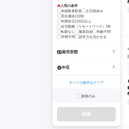
人気の条件
未経験者歓迎
土日祝休み
完全週休2日制
年間休日120日以上
在宅勤務（リモートワーク）OK
転勤なし
服装自由
年齢不問
学歴不問
語学力を活かせる
雇用形態
年収
すべての条件をクリア
新着のみ
検索