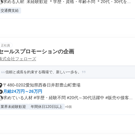
求める人材: 未経験歓迎 ＊学歴・資格・年齢不問 ＊20代・30代を...
交通費支給
正社員
セールスプロモーションの企画
株式会社フェローズ
信頼と成長を約束する職場で、新しい一歩を。
〒480-0202愛知県西春日井郡豊山町豊場
月給24万円～26万円
求めている人材 #学歴・経験不問 #20代～30代活躍中 #販売や接客...
業界未経験歓迎
年間休日120日以上
+6個