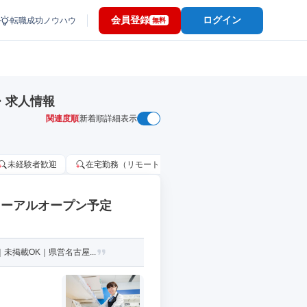
会員登録
ログイン
転職成功ノウハウ
無料
・求人情報
関連度順
新着順
詳細表示
未経験者歓迎
在宅勤務（リモートワーク）OK
家賃補助・住宅手当
ューアルオープン予定
掲載OK｜県営名古屋...