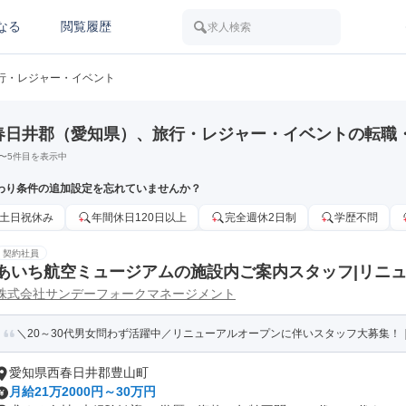
なる
閲覧履歴
求人検索
行・レジャー・イベント
春日井郡（愛知県）、旅行・レジャー・イベントの転職
〜
5
件目を表示中
わり条件の追加設定を忘れていませんか？
土日祝休み
年間休日120日以上
完全週休2日制
学歴不問
契約社員
あいち航空ミュージアムの施設内ご案内スタッフ|リニ
株式会社サンデーフォークマネージメント
＼20～30代男女問わず活躍中／リニューアルオープンに伴いスタッフ大募集！｜未
愛知県西春日井郡豊山町
月給21万2000円～30万円