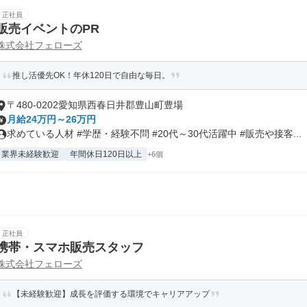
正社員
販売イベントのPR
株式会社フェローズ
推し活優先OK！年休120日で自由な毎日。
〒480-0202愛知県西春日井郡豊山町豊場
月給24万円～26万円
求めている人材 #学歴・経験不問 #20代～30代活躍中 #販売や接客...
業界未経験歓迎
年間休日120日以上
+6個
正社員
携帯・スマホ販売スタッフ
株式会社フェローズ
【未経験歓迎】成長を評価する環境でキャリアアップ