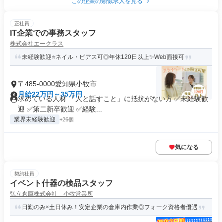
この企業の類似求人を見る
正社員
IT企業での事務スタッフ
株式会社エークラス
未経験歓迎⭐ネイル・ピアス可◎年休120日以上✨Web面接可
〒485-0000愛知県小牧市
月給22万円～35万円
求めている人材 「人と話すこと」に抵抗がない方 ✅未経験歓
迎 ✅第二新卒歓迎 ✅経験...
業界未経験歓迎
+26個
気になる
契約社員
イベント什器の検品スタッフ
弘立倉庫株式会社 小牧営業所
日勤のみ×土日休み！安定企業の倉庫内作業◎フォーク資格者優遇