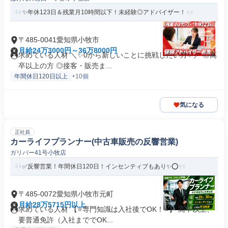
✨年休123日＆残業月10時間以下！未経験◎アドバイザー！
〒485-0041愛知県小牧市
月給24万3000円～36万8000円
求めている人材 ＼✨0から新しいことに挑戦したい方✨／ ◎高
卒以上の方 ◎接客・販売ま...
年間休日120日以上
+10個
気になる
正社員
カーライフプランナー(中古車販売の反響営業)
ガリバー41号小牧店
✅反響営業！年間休日120日！インセンティブもあり✨⭕
〒485-0072愛知県小牧市元町
月給28万5715円以上
求めている人材 【⭐専門知識は入社後でOK！⭐】 高卒以上、
要普通免許（入社まででOK...