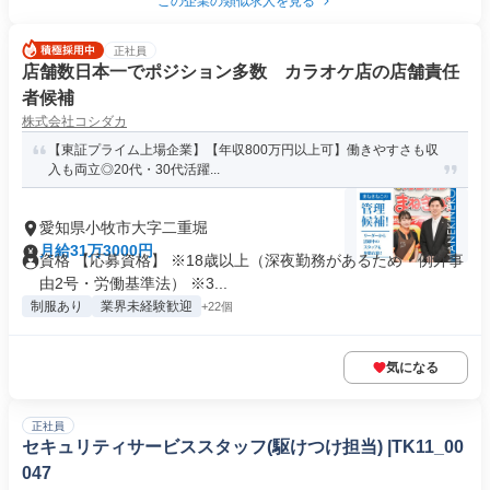
この企業の類似求人を見る
正社員
店舗数日本一でポジション多数 カラオケ店の店舗責任
者候補
株式会社コシダカ
【東証プライム上場企業】【年収800万円以上可】働きやすさも収
入も両立◎20代・30代活躍...
愛知県小牧市大字二重堀
月給31万3000円
資格 【応募資格】 ※18歳以上（深夜勤務があるため・例外事
由2号・労働基準法） ※3...
制服あり
業界未経験歓迎
+22個
気になる
正社員
セキュリティサービススタッフ(駆けつけ担当) |TK11_00
047