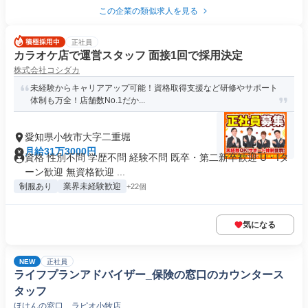
この企業の類似求人を見る
正社員
カラオケ店で運営スタッフ 面接1回で採用決定
株式会社コシダカ
未経験からキャリアアップ可能！資格取得支援など研修やサポート
体制も万全！店舗数No.1だか...
愛知県小牧市大字二重堀
月給31万3000円
資格 性別不問 学歴不問 経験不問 既卒・第二新卒歓迎 U・Iタ
ーン歓迎 無資格歓迎 ...
制服あり
業界未経験歓迎
+22個
気になる
NEW
正社員
ライフプランアドバイザー_保険の窓口のカウンタース
タッフ
ほけんの窓口 ラピオ小牧店