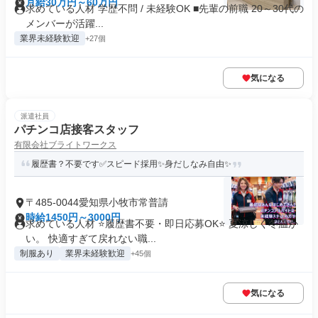
月給30万円～60万円
求めている人材 学歴不問 / 未経験OK ■先輩の前職 20～30代の
メンバーが活躍...
業界未経験歓迎
+27個
気になる
派遣社員
パチンコ店接客スタッフ
有限会社ブライトワークス
履歴書？不要です✅スピード採用✨身だしなみ自由✨
〒485-0044愛知県小牧市常普請
時給1450円～3000円
求めている人材 ⭐履歴書不要・即日応募OK⭐ 夏涼しく冬温か
い。 快適すぎて戻れない職...
制服あり
業界未経験歓迎
+45個
気になる