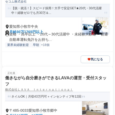
セコム株式会社
【脱・就活！】スピード採用！大手で安定GET★20代・30代活躍
中！経験ゼロでも月30万＆...
愛知県小牧市中央
月給30万1765円以上
資格 ・高卒以上 ・20代～30代活躍中 ・未経験大歓迎 ・普通
自動車運転免許をお持ち...
業界未経験歓迎
早朝
+18個
気になる
正社員
働きながら自分磨きができるLAVAの運営・受付スタッ
フ
株式会社ＬＡＶＡ Ｉｎｔｅｒｎａｔｉｏｎａｌ
ネイルOK｜月収43万円可＋インセンティブ年12回
〒485-0033愛知県小牧市郷中