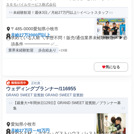
ＳＢモバイルサービス株式会社
未経験歓迎！週休3日／月給27万円以上✨イベントスタッフ
〒485-0000愛知県小牧市
月給27万2000円以上
求めている人材 ＼学歴不問！販売/通信業界未経験歓迎／ ▶必
須条件 ━━━━━━ ✅...
業界未経験歓迎
歩合給あり
+19個
気になる
正社員
ウェディングプランナー/116955
GRAND SWEET 迎賓館 GRAND SWEET 迎賓館
【裁量大×年間休日129日】GRAND SWEET 迎賓館／プランナー募
集
愛知県小牧市
月給27万円～40万円
求める人材: ・ホテル・ゲストハウス・レストランなど接客経