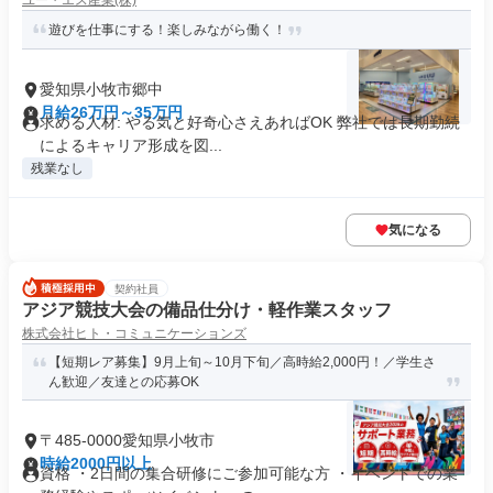
ユー・エス産業(株)
遊びを仕事にする！楽しみながら働く！
愛知県小牧市郷中
月給26万円～35万円
求める人材: やる気と好奇心さえあればOK 弊社では長期勤続
によるキャリア形成を図...
残業なし
気になる
契約社員
アジア競技大会の備品仕分け・軽作業スタッフ
株式会社ヒト・コミュニケーションズ
【短期レア募集】9月上旬～10月下旬／高時給2,000円！／学生さ
ん歓迎／友達との応募OK
〒485-0000愛知県小牧市
時給2000円以上
資格 ・2日間の集合研修にご参加可能な方 ・イベントでの業