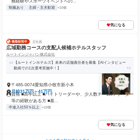
務経験やスポーツイベントへの...
制服あり
主婦・主夫歓迎
+10個
気になる
正社員
広域勤務コースの支配人候補ホテルスタッフ
ルートインジャパン株式会社
【ルートインホテルズ】未来の店舗責任者を募集【AIインタビュー
動画での1次選考実施中！】
〒485-0074愛知県小牧市新小木
月給31万円～41万円
資格 ■高卒以上 ■バイトリーダーや、少人数チームの リーダー
等の経験がある方 ■基...
中途入社50％以上
+10個
気になる