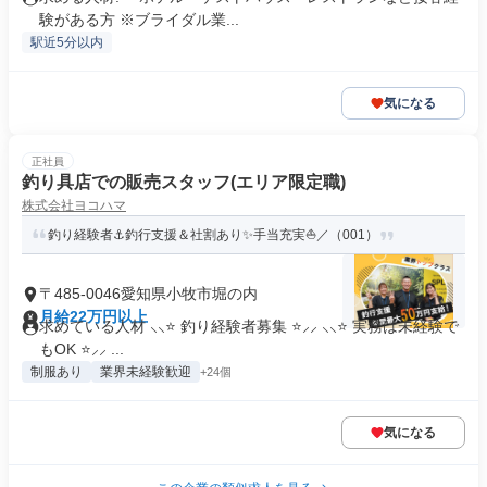
験がある方 ※ブライダル業...
駅近5分以内
気になる
正社員
釣り具店での販売スタッフ(エリア限定職)
株式会社ヨコハマ
釣り経験者⚓釣行支援＆社割あり✨手当充実⛵／（001）
〒485-0046愛知県小牧市堀の内
月給22万円以上
求めている人材 ⸜⸜⭐ 釣り経験者募集 ⭐⸝⸝ ⸜⸜⭐ 実務は未経験で
もOK ⭐⸝⸝ ...
制服あり
業界未経験歓迎
+24個
気になる