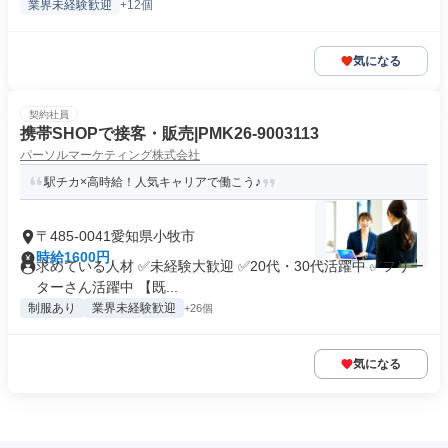
業界未経験歓迎
+12個
気になる
契約社員
携帯SHOPで接客・販売|PMK26-9003113
パーソルマーケティング株式会社
駅チカ×高時給！人気キャリアで働こう♪
〒485-0041愛知県小牧市
時給1600円
求めている人材 ✅未経験大歓迎 ✅20代・30代活躍中 ✅フリー
ターさん活躍中 【既...
制服あり
業界未経験歓迎
+26個
気になる