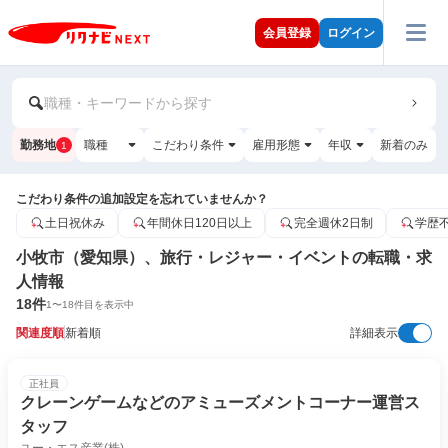
会員登録
ログイン
職種・キーワードから探す
勤務地
職種
こだわり条件
雇用形態
年収
新着のみ
1
こだわり条件の追加設定を忘れていませんか？
土日祝休み
年間休日120日以上
完全週休2日制
学歴
小牧市（愛知県）、旅行・レジャー・イベントの転職・求
人情報
18
件
1
〜
18
件目を表示中
関連度順
新着順
詳細表示
正社員
クレーンゲームなどのアミューズメントコーナー運営ス
タッフ