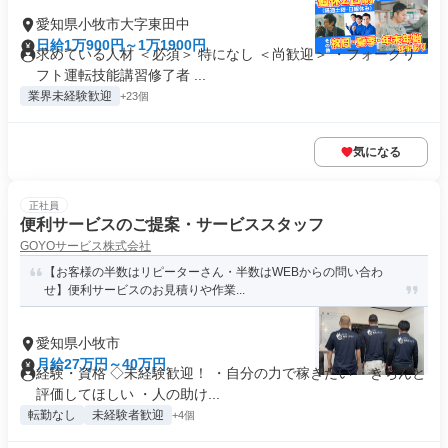
愛知県小牧市大字東田中
日給1万900円～1万1900円
求めている人材 ＜必須＞ 特になし ＜尚歓迎＞ ・フォークリ
フト運転技能講習修了者 ...
業界未経験歓迎
+23個
気になる
正社員
便利サービスのご提案・サービススタッフ
GOYOサービス株式会社
【お客様の半数はリピーターさん・半数はWEBからの問い合わ
せ】便利サービスのお見積りや作業...
愛知県小牧市
月給27万円～40万円
経験・資格 ◇未経験歓迎！ ・自分の力で稼ぎたい ・きちんと
評価してほしい ・人の助け...
転勤なし
未経験者歓迎
+4個