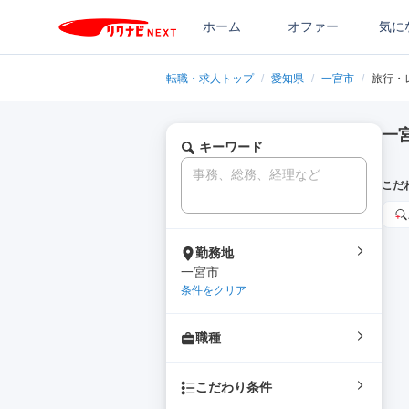
ホーム
オファー
気に
転職・求人トップ
/
愛知県
/
一宮市
/
旅行・
一
キーワード
こだ
勤務地
一宮市
条件をクリア
職種
こだわり条件