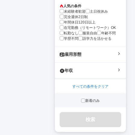
人気の条件
未経験者歓迎
土日祝休み
完全週休2日制
年間休日120日以上
在宅勤務（リモートワーク）OK
転勤なし
服装自由
年齢不問
学歴不問
語学力を活かせる
雇用形態
年収
すべての条件をクリア
新着のみ
検索