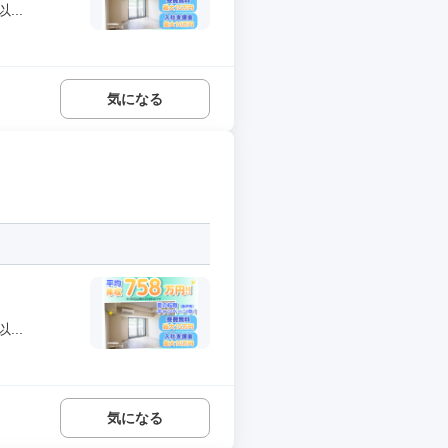
..
気になる
..
気になる