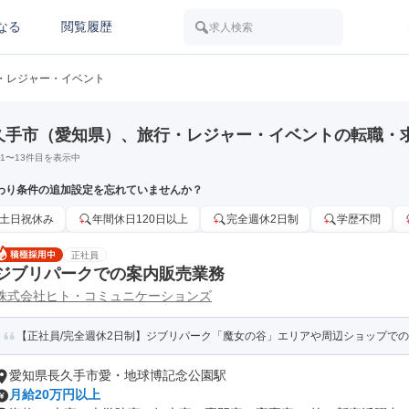
なる
閲覧履歴
求人検索
・レジャー・イベント
久手市（愛知県）、旅行・レジャー・イベントの転職・
1
〜
13
件目を表示中
わり条件の追加設定を忘れていませんか？
土日祝休み
年間休日120日以上
完全週休2日制
学歴不問
正社員
ジブリパークでの案内販売業務
株式会社ヒト・コミュニケーションズ
【正社員/完全週休2日制】ジブリパーク「魔女の谷」エリアや周辺ショップでの
愛知県長久手市愛・地球博記念公園駅
月給20万円以上