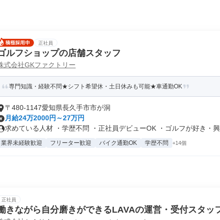
正社員
ゴルフショップの店舗スタッフ
株式会社GKファクトリー
専門知識・経験不問★シフト希望休・土日休みも可能★車通勤OK
〒480-1147愛知県長久手市市が洞
月給24万2000円～27万円
求めている人材 ・学歴不問 ・正社員デビューOK ・ゴルフが好き・興味
業界未経験歓迎
フリーター歓迎
バイク通勤OK
学歴不問
+14個
正社員
働きながら自分磨きができるLAVAの運営・受付スタッ