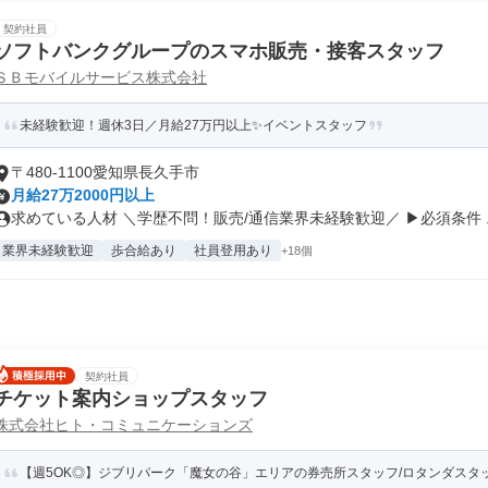
契約社員
ソフトバンクグループのスマホ販売・接客スタッフ
ＳＢモバイルサービス株式会社
未経験歓迎！週休3日／月給27万円以上✨イベントスタッフ
〒480-1100愛知県長久手市
月給27万2000円以上
求めている人材 ＼学歴不問！販売/通信業界未経験歓迎／ ▶必須条件 ..
業界未経験歓迎
歩合給あり
社員登用あり
+18個
契約社員
チケット案内ショップスタッフ
株式会社ヒト・コミュニケーションズ
【週5OK◎】ジブリパーク「魔女の谷」エリアの券売所スタッフ/ロタンダスタ