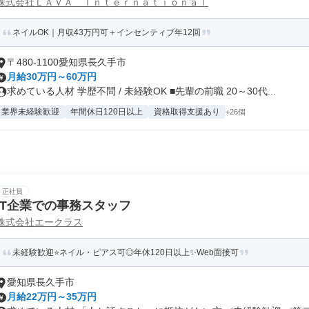
株式会社ＬＡＶＡ Ｉｎｔｅｒｎａｔｉｏｎａｌ
ネイルOK｜月収43万円可＋インセンティブ年12回
〒480-1100愛知県長久手市
月給30万円～60万円
求めている人材 学歴不問 / 未経験OK ■先輩の前職 20～30代...
業界未経験歓迎
年間休日120日以上
資格取得支援あり
+26個
正社員
IT企業での事務スタッフ
株式会社エークラス
未経験歓迎⭐ネイル・ピアス可◎年休120日以上✨Web面接可
愛知県長久手市
月給22万円～35万円