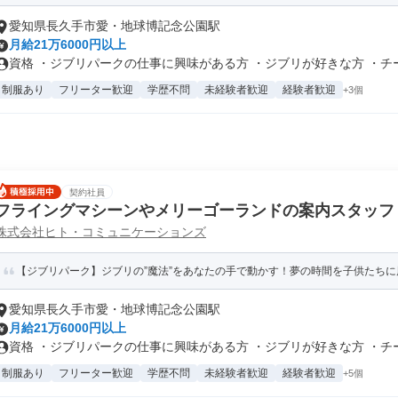
愛知県長久手市愛・地球博記念公園駅
月給21万6000円以上
資格 ・ジブリパークの仕事に興味がある方 ・ジブリが好きな方 ・チーム
制服あり
フリーター歓迎
学歴不問
未経験者歓迎
経験者歓迎
+3個
契約社員
フライングマシーンやメリーゴーランドの案内スタッフ
株式会社ヒト・コミュニケーションズ
【ジブリパーク】ジブリの”魔法”をあなたの手で動かす！夢の時間を子供たちに
愛知県長久手市愛・地球博記念公園駅
月給21万6000円以上
資格 ・ジブリパークの仕事に興味がある方 ・ジブリが好きな方 ・チーム
制服あり
フリーター歓迎
学歴不問
未経験者歓迎
経験者歓迎
+5個