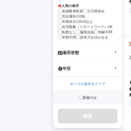
人気の条件
未経験者歓迎
土日祝休み
完全週休2日制
年間休日120日以上
在宅勤務（リモートワーク）OK
転勤なし
服装自由
年齢不問
学歴不問
語学力を活かせる
雇用形態
年収
すべての条件をクリア
新着のみ
検索