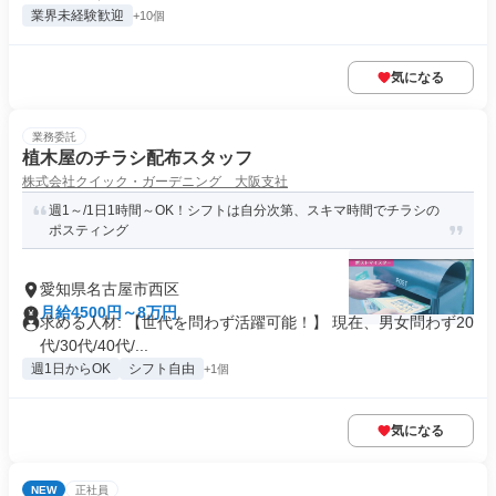
業界未経験歓迎
+10個
気になる
業務委託
植木屋のチラシ配布スタッフ
株式会社クイック・ガーデニング 大阪支社
週1～/1日1時間～OK！シフトは自分次第、スキマ時間でチラシの
ポスティング
愛知県名古屋市西区
月給4500円～8万円
求める人材: 【世代を問わず活躍可能！】 現在、男女問わず20
代/30代/40代/...
週1日からOK
シフト自由
+1個
気になる
NEW
正社員