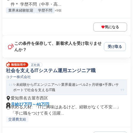
件＊ 学歴不問（中卒・高...
業界未経験歓迎
学歴不問
+9個
気になる
この条件を保存して、新着求人を受け取りませ
受け取る
んか？
正社員
社会を支えるITシステム運用エンジニア職
コクー株式会社
✨未経験からITエンジニアへ✨業界最速レベル2ヶ月研修×手厚いサ
ポートで社会を支えるIT職
愛知県名古屋市西区
月給27万円～40万円
求める人材: 「ITに興味はあるけど、経験がなくて不安…」
「手に職をつけて長く活躍...
交通費支給