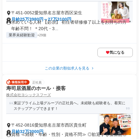
〒451-0052愛知県名古屋市西区栄生
月給25万3980円～27万3100円
求めている人材 【必須】 初任者研修修了以上をお持ちの方 ＊
年齢不問！ ＊20代・3...
業界未経験歓迎
+29個
気になる
この企業の類似求人を見る
正社員
寿司居酒屋のホール・接客
株式会社ヨシックスフーズ
東証プライム上場グループの正社員へ。未経験も経験者も、着実に
ステップアップできます！
〒452-0816愛知県名古屋市西区貴生町
月給32万3000円
資格 ≪経験・年齢・性別・資格不問≫ ◎歓迎する価値観◎ ・