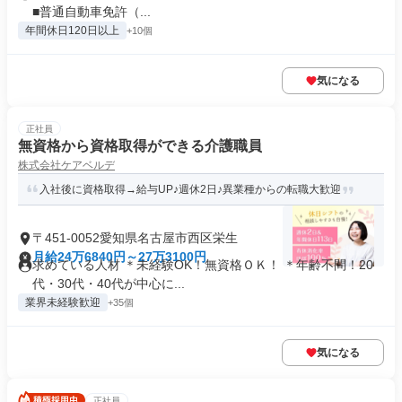
■普通自動車免許（...
年間休日120日以上
+10個
気になる
正社員
無資格から資格取得ができる介護職員
株式会社ケアベルデ
入社後に資格取得→給与UP♪週休2日♪異業種からの転職大歓迎
〒451-0052愛知県名古屋市西区栄生
月給24万6840円～27万3100円
求めている人材 ＊未経験OK！無資格ＯＫ！ ＊年齢不問！20
代・30代・40代が中心に...
業界未経験歓迎
+35個
気になる
正社員