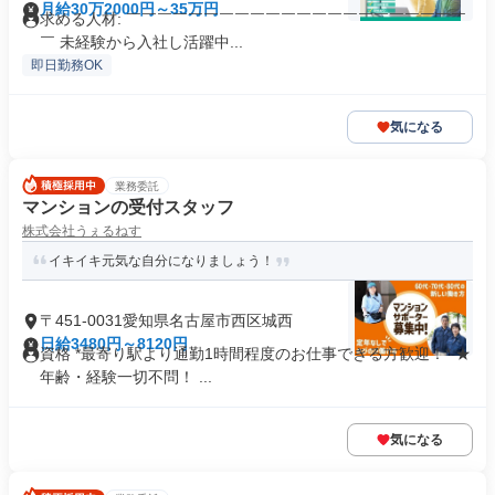
月給30万2000円～35万円
求める人材: ￣￣￣￣￣￣￣￣￣￣￣￣￣￣￣￣￣￣￣￣￣￣
￣ 未経験から入社し活躍中...
即日勤務OK
気になる
業務委託
マンションの受付スタッフ
株式会社うぇるねす
イキイキ元気な自分になりましょう！
〒451-0031愛知県名古屋市西区城西
日給3480円～8120円
資格 *最寄り駅より通勤1時間程度のお仕事できる方歓迎！* ★
年齢・経験一切不問！ ...
気になる