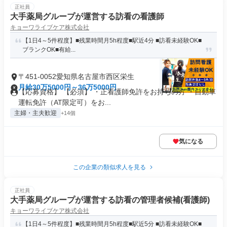
正社員
大手薬局グループが運営する訪看の看護師
キョーワライブケア株式会社
【1日4～5件程度】■残業時間月5h程度■駅近4分 ■訪看未経験OK■
ブランクOK■有給...
〒451-0052愛知県名古屋市西区栄生
月給30万5000円～36万5000円
【応募資格】 【必須】 ・正看護師免許をお持ちの方 ・自動車
運転免許（AT限定可）をお...
主婦・主夫歓迎
+14個
気になる
この企業の類似求人を見る
正社員
大手薬局グループが運営する訪看の管理者候補(看護師)
キョーワライブケア株式会社
【1日4～5件程度】■残業時間月5h程度■駅近5分 ■訪看未経験OK■