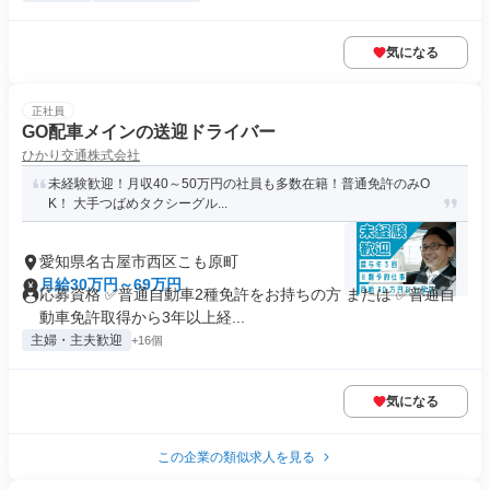
気になる
正社員
GO配車メインの送迎ドライバー
ひかり交通株式会社
未経験歓迎！月収40～50万円の社員も多数在籍！普通免許のみO
K！ 大手つばめタクシーグル...
愛知県名古屋市西区こも原町
月給30万円～69万円
応募資格 ✅普通自動車2種免許をお持ちの方 または ✅普通自
動車免許取得から3年以上経...
主婦・主夫歓迎
+16個
気になる
この企業の類似求人を見る