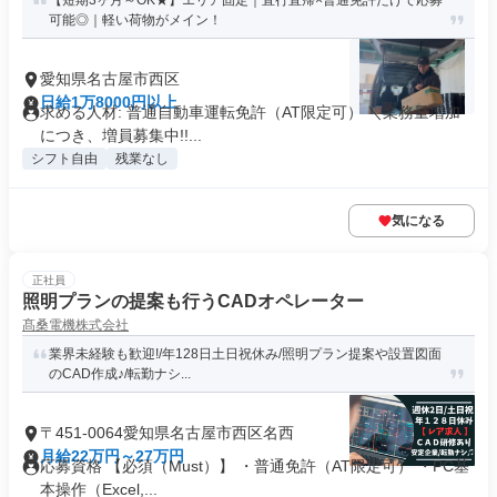
【短期3ヶ月～OK★】エリア固定｜直行直帰×普通免許だけで応募
可能◎｜軽い荷物がメイン！
愛知県名古屋市西区
日給1万8000円以上
求める人材: 普通自動車運転免許（AT限定可） ＼業務量増加
につき、増員募集中!!...
シフト自由
残業なし
気になる
正社員
照明プランの提案も行うCADオペレーター
髙桑電機株式会社
業界未経験も歓迎!/年128日土日祝休み/照明プラン提案や設置図面
のCAD作成♪/転勤ナシ...
〒451-0064愛知県名古屋市西区名西
月給22万円～27万円
応募資格 【必須（Must）】 ・普通免許（AT限定可） ・PC基
本操作（Excel,...