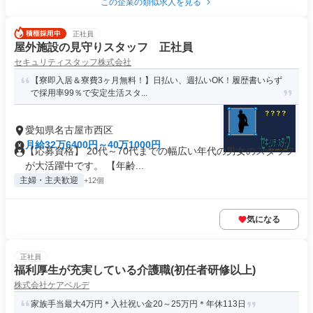
この企業の類似求人を見る
正社員
屋外施設の見守りスタッフ 正社員
セキュリティスタッフ株式会社
【寮即入居＆寮費3ヶ月無料！】日払い、週払いOK！履歴書いらず
で採用率99％で安定生活スタ...
愛知県名古屋市西区
月給32万6400円～40万1000円
【応募資格】 20代～70代までの幅広い年代の男女のスタッフ
が大活躍中です。 【年齢...
主婦・主夫歓迎
+12個
気になる
正社員
福利厚生が充実している介護職(初任者研修以上)
株式会社ケアベルデ
家族手当最大4万円＊入社祝い金20～25万円＊年休113日