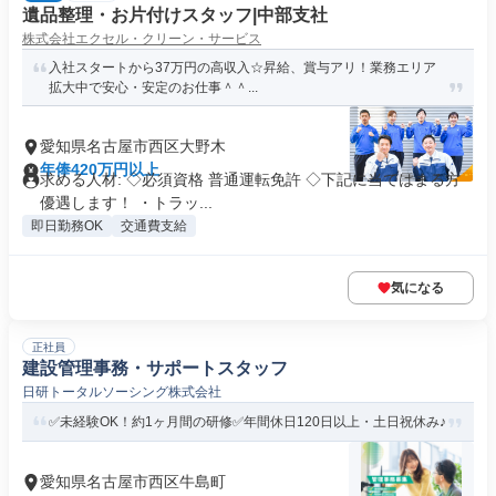
遺品整理・お片付けスタッフ|中部支社
株式会社エクセル・クリーン・サービス
入社スタートから37万円の高収入☆昇給、賞与アリ！業務エリア
拡大中で安心・安定のお仕事＾＾...
愛知県名古屋市西区大野木
年俸420万円以上
求める人材: ◇必須資格 普通運転免許 ◇下記に当てはまる方
優遇します！ ・トラッ...
即日勤務OK
交通費支給
気になる
正社員
建設管理事務・サポートスタッフ
日研トータルソーシング株式会社
✅未経験OK！約1ヶ月間の研修✅年間休日120日以上・土日祝休み♪
愛知県名古屋市西区牛島町