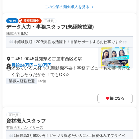
この企業の類似求人を見る
NEW
正社員
データ入力・事務スタッフ(未経験歓迎)
株式会社IMC
未経験歓迎！20代男性も活躍中！営業サポートするお仕事です☆
〒451-0045愛知県名古屋市西区名駅
月給24万円～50万円
求めている人材 ✨志望動機不要！事務デビューも応募 何とな
く楽しそうだから！でもOK☆...
業界未経験歓迎
+32個
気になる
正社員
資材搬入スタッフ
有限会社ハンドリース
1日最高3万6000円！ガッツリ稼ぎたい人に♪土日祝休みでプライベ