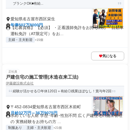
ブランクOK■有給...
愛知県名古屋市西区栄生
年俸502万8000円
【応募資格】 【必須】 ・正看護師免許をお持ちの方 ・自動車
運転免許（AT限定可）をお...
主婦・主夫歓迎
+15個
気になる
正社員
戸建住宅の施工管理(木造在来工法)
伊藤建設株式会社
経験が活かせる◎年休120日＋有給◎残業ほぼなし！賞与年2回
〒452-0834愛知県名古屋市西区木前町
月給32万円～36万9075円
求めている人材 学歴･年齢･性別不問 広く戸建住宅の施工管理
の 実務経験をお持ちの方 ...
制服あり
主婦・主夫歓迎
+21個