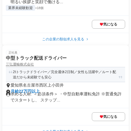
明るい挨拶と笑顔で働ける...
業界未経験歓迎
+18個
気になる
この企業の類似求人を見る
正社員
中型トラック配送ドライバー
三弘運輸株式会社
2tトラックドライバー／完全週休2日制／女性も活躍中／ルート配
送だから未経験でも安心
愛知県名古屋市西区上小田井
月給22万円以上
求める人材: ＜必須条件＞ ・中型自動車運転免許 ※普通免許
でスタートし、 ステップ...
気になる