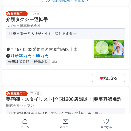
この企業の類似求人を見る
正社員
介護タクシー運転手
つばめ自動車株式会社
※日本一のありがとうを目指します※
〒452-0833愛知県名古屋市西区山木
月給30万円～55万円
未経験者歓迎
研修あり
+3個
気になる
正社員
美容師・スタイリスト|全国1200店舗以上|要美容師免許
株式会社ハクブン
美容師免許を活かせる│ブランク年数不問│休日手当有
ホーム
オファー
気になる
〒452-0841愛知県名古屋市西区城西町