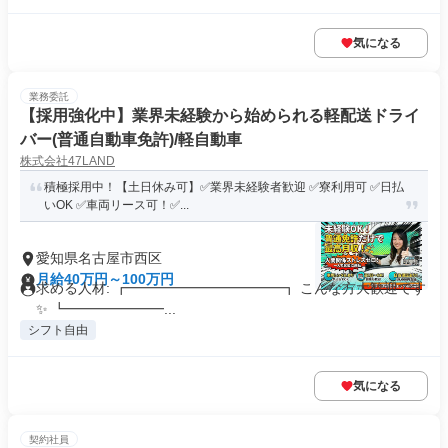
気になる
業務委託
【採用強化中】業界未経験から始められる軽配送ドライ
バー(普通自動車免許)/軽自動車
株式会社47LAND
積極採用中！【土日休み可】✅業界未経験者歓迎 ✅寮利用可 ✅日払
いOK ✅車両リース可！✅...
愛知県名古屋市西区
月給40万円～100万円
求める人材: ┏━━━━━━━━━━━┓ こんな方大歓迎です
✨ ┗━━━━━━━...
シフト自由
気になる
契約社員