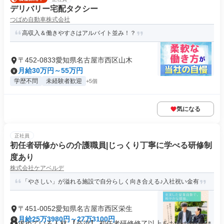
デリバリー宅配タクシー
つばめ自動車株式会社
高収入＆働きやすさはアルバイト並み！？
〒452-0833愛知県名古屋市西区山木
月給30万円～55万円
学歴不問
未経験者歓迎
+5個
気になる
正社員
初任者研修からの介護職員|じっくり丁寧に学べる研修制
度あり
株式会社ケアベルデ
「やさしい」が溢れる施設で自分らしく向き合える♪入社祝い金有
〒451-0052愛知県名古屋市西区栄生
月給25万3980円～27万3100円
求めている人材 【必須】 初任者研修修了以上をお持ちの方 ＊