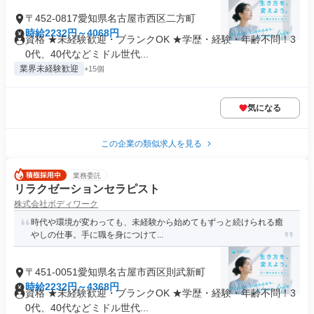
〒452-0817愛知県名古屋市西区二方町
時給2232円～4068円
資格 ★未経験歓迎・ブランクOK ★学歴・経験・年齢不問！3
0代、40代などミドル世代...
業界未経験歓迎
+15個
気になる
この企業の類似求人を見る
業務委託
リラクゼーションセラピスト
株式会社ボディワーク
時代や環境が変わっても、未経験から始めてもずっと続けられる癒
やしの仕事。手に職を身につけて...
〒451-0051愛知県名古屋市西区則武新町
時給2232円～4368円
資格 ★未経験歓迎・ブランクOK ★学歴・経験・年齢不問！3
0代、40代などミドル世代...