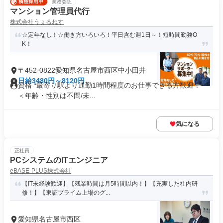
業務委託
マンション管理員代行
株式会社うぇるねす
☆定年なし！☆働き方いろいろ！平日含む週1日～！短時間勤務O
K！
〒452-0822愛知県名古屋市西区中小田井
日給3480円～8120円
資格 *最寄り駅より通勤1時間程度のお仕事できる方歓迎！* *
＜年齢・性別は不問/未...
気になる
正社員
PCシステムのITエンジニア
eBASE-PLUS株式会社
【IT未経験歓迎】【残業時間は月5時間以内！】【充実した社内研
修！】【東証プライム上場のグ...
愛知県名古屋市西区