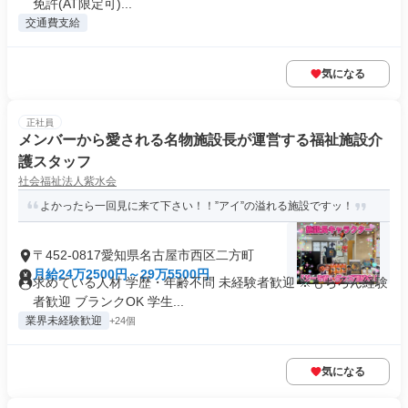
免許(AT限定可)...
交通費支給
気になる
正社員
メンバーから愛される名物施設長が運営する福祉施設介
護スタッフ
社会福祉法人紫水会
よかったら一回見に来て下さい！！”アイ”の溢れる施設ですッ！
〒452-0817愛知県名古屋市西区二方町
月給24万2500円～29万5500円
求めている人材 学歴・年齢不問 未経験者歓迎 ※もちろん経験
者歓迎 ブランクOK 学生...
業界未経験歓迎
+24個
気になる