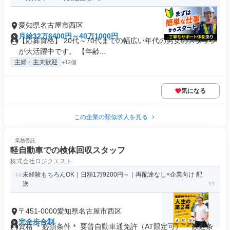
愛知県名古屋市西区
月給32万6400円～40万1000円
【応募資格】 20代～70代までの幅広い年代の男女のスタッフ
が大活躍中です。 【年齢...
主婦・主夫歓迎
+12個
気になる
この企業の類似求人を見る
業務委託
軽自動車での検体回収スタッフ
株式会社ロジクエスト
未経験もちろんOK｜日額1万9200円～｜再配達なし×企業向け 配
送
〒451-0000愛知県名古屋市西区
完全歩合制
資格 ＊必須条件＊ 要普自動車通免許（AT限定可） ＊歓迎条