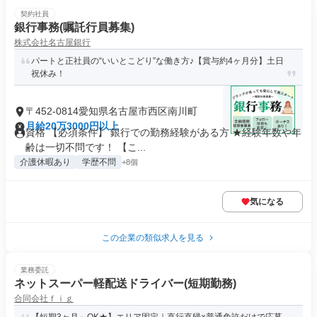
契約社員
銀行事務(嘱託行員募集)
株式会社名古屋銀行
パートと正社員の“いいとこどり”な働き方♪【賞与約4ヶ月分】土日
祝休み！
〒452-0814愛知県名古屋市西区南川町
月給20万3000円以上
資格 【必須条件】 銀行での勤務経験がある方 ★経験年数や年
齢は一切不問です！ 【こ...
介護休暇あり
学歴不問
+8個
気になる
この企業の類似求人を見る
業務委託
ネットスーパー軽配送ドライバー(短期勤務)
合同会社ｆｉｇ