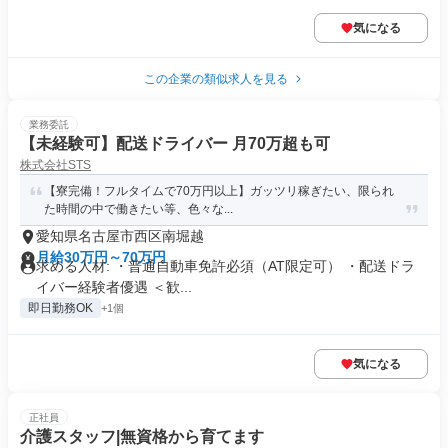
気になる
この企業の類似求人を見る
業務委託
【未経験可】配送ドライバー 月70万超も可
株式会社STS
【寮完備！フルタイムで70万円以上】ガッツリ稼ぎたい、限られ
た時間の中で働きたい等、色々な...
愛知県名古屋市西区南堀越
月給30万円～70万円
求める人材: ・普通自動車免許必須（AT限定可） ・配送ドラ
イバー経験者優遇 ＜歓...
即日勤務OK
+1個
気になる
正社員
介護スタッフ|無資格から育てます