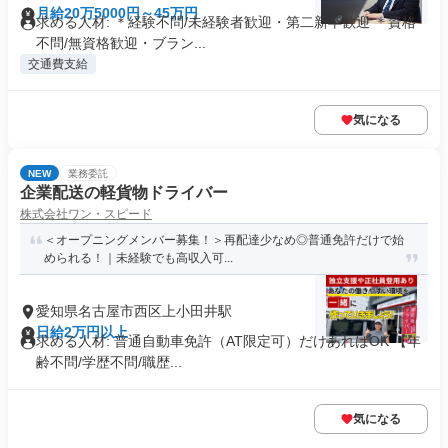
月給20万5000円～45万円
求める人材: ＊経験不問/未経験者歓迎・第二新卒歓迎 ＊資格
不問/無資格歓迎・ブラン...
交通費支給
気になる
NEW
業務委託
企業配送の軽貨物ドライバー
株式会社ワン・スピード
＜オープニングメンバー募集！＞再配達少なめ◎普通免許だけで始
められる！｜未経験でも高収入可...
愛知県名古屋市西区上小田井駅
日給2万円以上
求める人材: 普通自動車免許（AT限定可）だけあればOK 【年
齢不問/学歴不問/職歴...
気になる