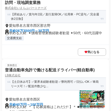
訪問・現地調査業務
株式会社いえらぶパートナーズ
【昇給あり／賞与年2回／直行直帰OK／社用車・PC貸与／:完全週
休2日制】
愛知県名古屋市西区那古野
月給26万3500円～30万円
求める人材: ✦債権管理業務経験者歓迎 ✦50代・60代活躍中
交通費支給
気になる
業務委託
普通自動車免許で働ける配送ドライバー(軽自動車)
LB株式会社
【土日休み可】✅業界未経験者歓迎 ✅寮利用可 ✅日払いOK ✅車両
リース可！✅配送件数少な...
愛知県名古屋市西区
月給40万円～100万円
求める人材: ＊【 応募資格はこれだけ! 】＊ ■普通自動車運転