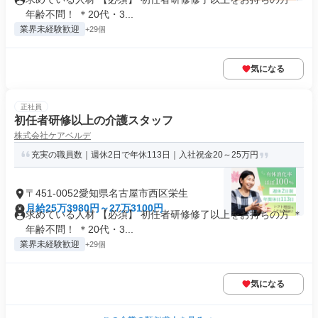
年齢不問！ ＊20代・3...
業界未経験歓迎
+29個
気になる
正社員
初任者研修以上の介護スタッフ
株式会社ケアベルデ
充実の職員数｜週休2日で年休113日｜入社祝金20～25万円
〒451-0052愛知県名古屋市西区栄生
月給25万3980円～27万3100円
求めている人材 【必須】 初任者研修修了以上をお持ちの方 ＊
年齢不問！ ＊20代・3...
業界未経験歓迎
+29個
気になる