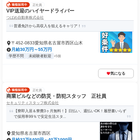
正社員
VIP送迎のハイヤードライバー
つばめ自動車株式会社
普通免許から高収入を狙えるキャリア！
〒452-0833愛知県名古屋市西区山木
月給30万円～55万円
学歴不問
未経験者歓迎
+5個
気になる
正社員
商業ビルなどの防災・防犯スタッフ 正社員
セキュリティスタッフ株式会社
【寮即入居＆寮費3ヶ月無料！】日払い、週払いOK！履歴書いらず
で採用率99％で安定生活スタ...
愛知県名古屋市西区
月給32万6400円～40万1000円