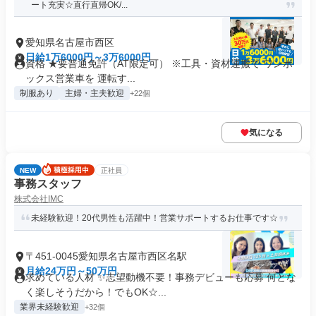
ート充実☆直行直帰OK/...
愛知県名古屋市西区
日給1万6000円～3万6000円
資格 ★要普通免許（AT限定可） ※工具・資材運搬で ワンボ
ックス営業車を 運転す...
制服あり
主婦・主夫歓迎
+22個
気になる
NEW
正社員
事務スタッフ
株式会社IMC
未経験歓迎！20代男性も活躍中！営業サポートするお仕事です☆
〒451-0045愛知県名古屋市西区名駅
月給24万円～50万円
求めている人材 ✨志望動機不要！事務デビューも応募 何とな
く楽しそうだから！でもOK☆...
業界未経験歓迎
+32個