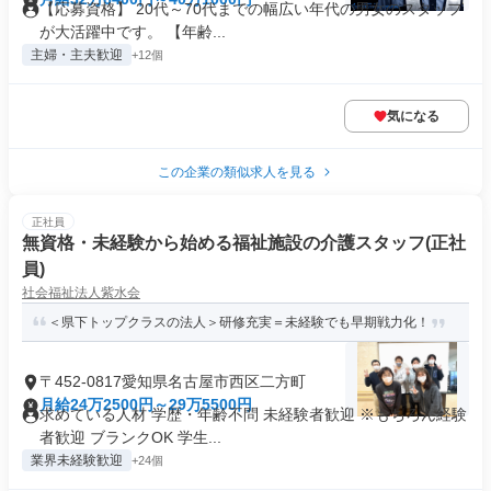
【応募資格】 20代～70代までの幅広い年代の男女のスタッフ
が大活躍中です。 【年齢...
主婦・主夫歓迎
+12個
気になる
この企業の類似求人を見る
正社員
無資格・未経験から始める福祉施設の介護スタッフ(正社
員)
社会福祉法人紫水会
＜県下トップクラスの法人＞研修充実＝未経験でも早期戦力化！
〒452-0817愛知県名古屋市西区二方町
月給24万2500円～29万5500円
求めている人材 学歴・年齢不問 未経験者歓迎 ※もちろん経験
者歓迎 ブランクOK 学生...
業界未経験歓迎
+24個