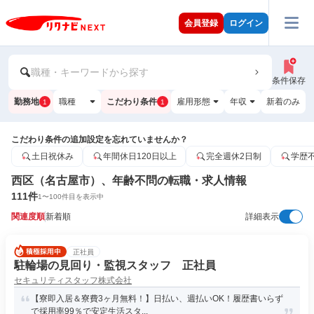
会員登録
ログイン
職種・キーワードから探す
条件保存
勤務地
職種
こだわり条件
雇用形態
年収
新着のみ
1
1
こだわり条件の追加設定を忘れていませんか？
土日祝休み
年間休日120日以上
完全週休2日制
学歴
西区（名古屋市）、年齢不問の転職・求人情報
111
件
1
〜
100
件目を表示中
関連度順
新着順
詳細表示
正社員
駐輪場の見回り・監視スタッフ 正社員
セキュリティスタッフ株式会社
【寮即入居＆寮費3ヶ月無料！】日払い、週払いOK！履歴書いらず
で採用率99％で安定生活スタ...