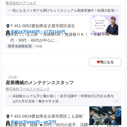
株式会社ケアベルデ
気になるコト何でも聞けちゃうカジュアル面接実施中！転職大歓迎
〒451-0052愛知県名古屋市西区栄生
月給24万6840円～27万3100円
求めている人材 ＊未経験OK！無資格ＯＫ！ ＊年齢不問！20
代・30代・40代が中心に...
業界未経験歓迎
+35個
気になる
正社員
産業機械のメンテナンススタッフ
株式会社ワールドメカニック
未経験からでも手に職が就く！若手活躍中！年間休日125日＆賞与
は5カ月分支給！働きやすさ抜...
〒452-0824愛知県名古屋市西区こも原町
月給20万6000円～40万円
必要資格・経験 ★20代～30代の若手、活躍中です！ 【必須】