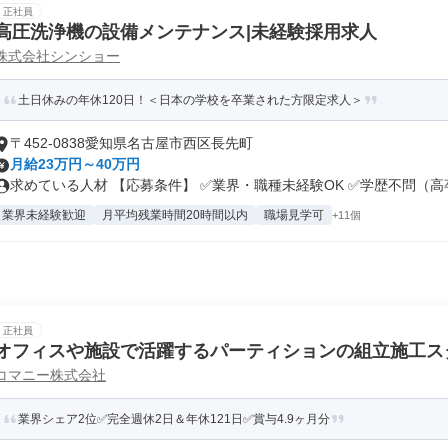
正社員
高圧洗浄機の設備メンテナンス|未経験採用求人
株式会社シンショー
土日休みの年休120日！＜日本の学校を卒業された方限定求人＞
〒452-0838愛知県名古屋市西区長先町
月給23万円～40万円
求めている人材 【応募条件】 ✅業界・職種未経験OK ✅学歴不問（高卒.
業界未経験歓迎
月平均残業時間20時間以内
職場見学可
+11個
正社員
オフィスや施設で活躍するパーティションの組立施工ス
コマニー株式会社
業界シェア2位✅完全週休2日＆年休121日✅賞与4.9ヶ月分