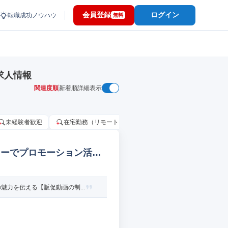
会員登録
ログイン
転職成功ノウハウ
無料
求人情報
関連度順
新着順
詳細表示
未経験者歓迎
在宅勤務（リモートワーク）OK
家賃補助・住宅手当
カーでプロモーション活動
力を伝える【販促動画の制...