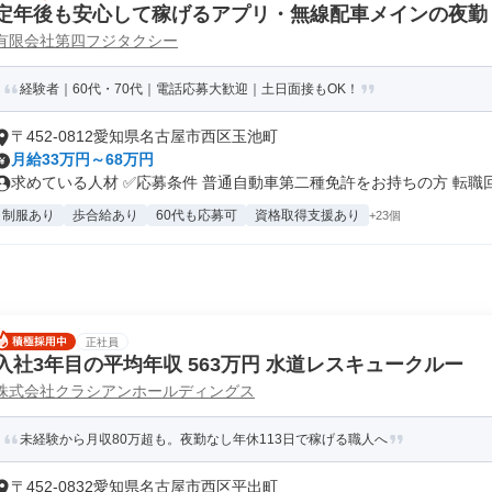
定年後も安心して稼げるアプリ・無線配車メインの夜勤
有限会社第四フジタクシー
経験者｜60代・70代｜電話応募大歓迎｜土日面接もOK！
〒452-0812愛知県名古屋市西区玉池町
月給33万円～68万円
求めている人材 ✅応募条件 普通自動車第二種免許をお持ちの方 転職回.
制服あり
歩合給あり
60代も応募可
資格取得支援あり
+23個
正社員
入社3年目の平均年収 563万円 水道レスキュークルー
株式会社クラシアンホールディングス
未経験から月収80万超も。夜勤なし年休113日で稼げる職人へ
〒452-0832愛知県名古屋市西区平出町