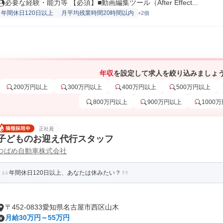
必要な経験・能力等 【必須】■動画編集ツール（After Effect...
年間休日120日以上
月平均残業時間20時間以内
+2個
年収
を設定して求人を絞り込みましょ
200万円以上
300万円以上
400万円以上
500万円以上
800万円以上
900万円以上
1000
正社員
子どものお迎え代行スタッフ
つばめ自動車株式会社
年間休日120日以上、あなたは休みたい？
〒452-0833愛知県名古屋市西区山木
月給30万円～55万円