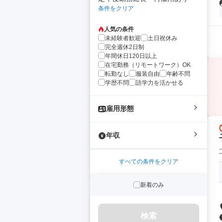
条件をクリア
人気の条件
未経験者歓迎
土日祝休み
完全週休2日制
年間休日120日以上
在宅勤務（リモートワーク）OK
転勤なし
服装自由
年齢不問
学歴不問
語学力を活かせる
雇用形態
年収
すべての条件をクリア
新着のみ
検索