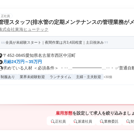
正社員
管理スタッフ(排水管の定期メンテナンスの管理業務がメ
株式会社東海ヒューテック
全員が未経験スタート｜夜間作業は月3,4回程度｜土日祝休み
〒452-0845愛知県名古屋市西区中沼町
月給24万円～35万円
求めている人材 ＜必須条件＞ ・‥…━━━━━━━…‥・ ✅普通自動車
制服あり
業界未経験歓迎
ランチタイム
主婦・主夫歓迎
+30個
雇用形態
を設定して求人を絞り込みまし
正社員
派遣社員
業務委託
契