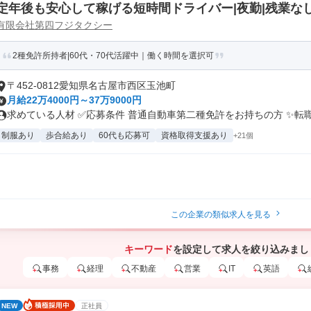
定年後も安心して稼げる短時間ドライバー|夜勤|残業な
有限会社第四フジタクシー
2種免許所持者|60代・70代活躍中｜働く時間を選択可
〒452-0812愛知県名古屋市西区玉池町
月給22万4000円～37万9000円
求めている人材 ✅応募条件 普通自動車第二種免許をお持ちの方 ✨転職.
制服あり
歩合給あり
60代も応募可
資格取得支援あり
+21個
この企業の類似求人を見る
キーワード
を設定して求人を絞り込みまし
事務
経理
不動産
営業
IT
英語
NEW
正社員