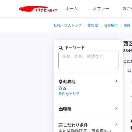
ホーム
オファー
気に
転職・求人トップ
/
愛知県
/
名古屋市
/
西区
西
キーワード
384
こだ
勤務地
西区
条件をクリア
職種
こだわり条件
定年後勤務延長・再雇用あり