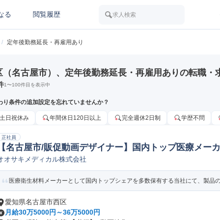
なる
閲覧履歴
求人検索
/
定年後勤務延長・再雇用あり
区（名古屋市）、定年後勤務延長・再雇用ありの転職・
件
1
〜
100
件目を表示中
わり条件の追加設定を忘れていませんか？
土日祝休み
年間休日120日以上
完全週休2日制
学歴不問
正社員
【名古屋市/販促動画デザイナー】国内トップ医療メー
オオサキメディカル株式会社
Webデザイナー
医療衛生材料メーカーとして国内トップシェアを多数保有する当社にて、製品の魅
愛知県名古屋市西区
月給30万5000円～36万5000円