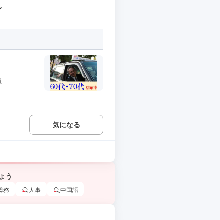
し
..
気になる
ょう
総務
人事
中国語