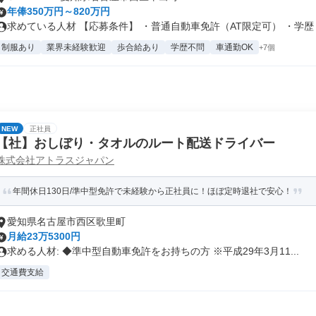
年俸350万円～820万円
求めている人材 【応募条件】 ・普通自動車免許（AT限定可） ・学歴・.
制服あり
業界未経験歓迎
歩合給あり
学歴不問
車通勤OK
+7個
NEW
正社員
【社】おしぼり・タオルのルート配送ドライバー
株式会社アトラスジャパン
年間休日130日/準中型免許で未経験から正社員に！ほぼ定時退社で安心！
愛知県名古屋市西区歌里町
月給23万5300円
求める人材: ◆準中型自動車免許をお持ちの方 ※平成29年3月11...
交通費支給