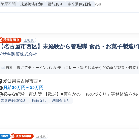
学歴不問
未経験者歓迎
賞与あり
完全週休2日制
+3個
正社員
【名古屋市西区】未経験から管理職 食品・お菓子製造/年収
ノザキ製菓株式会社
オペレーター/ラインマネージャー(食品/飲料/たばこ)
自社工場にてチューインガムやチョコレート等のお菓子などの食品製造・包装を行
愛知県名古屋市西区
月給30万円～55万円
必要な経験・能力等 【歓迎】■何らかの「ものづくり」実務経験をお持ち
業界未経験歓迎
転勤なし
退職金あり
NEW
正社員