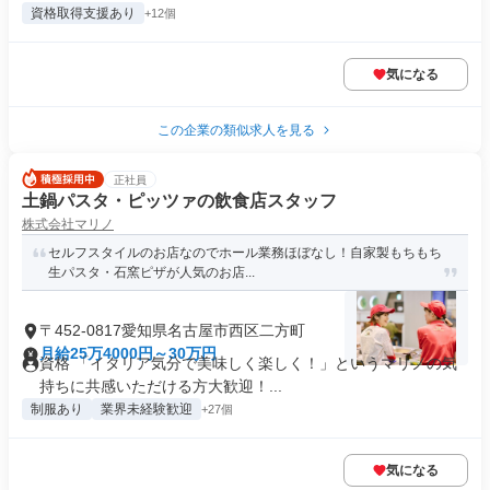
資格取得支援あり
+12個
気になる
この企業の類似求人を見る
正社員
土鍋パスタ・ピッツァの飲食店スタッフ
株式会社マリノ
セルフスタイルのお店なのでホール業務ほぼなし！自家製もちもち
生パスタ・石窯ピザが人気のお店...
〒452-0817愛知県名古屋市西区二方町
月給25万4000円～30万円
資格 「イタリア気分で美味しく楽しく！」というマリノの気
持ちに共感いただける方大歓迎！...
制服あり
業界未経験歓迎
+27個
気になる