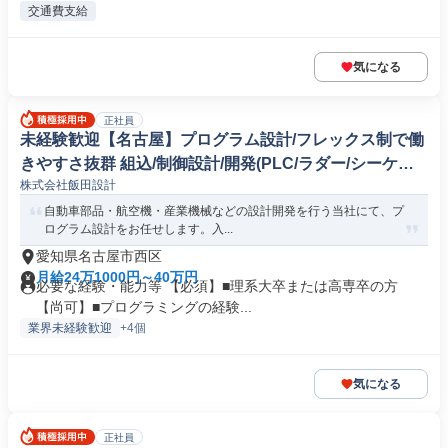
交通費支給
気になる
正社員
未経験歓迎【名古屋】プログラム設計/フレックス制で働
きやすさ抜群 組込/制御設計/開発(PLC/ラダー/シーケン
株式会社飯田設計
ス制御)
自動車部品・航空機・産業機械などの設計開発を行う当社にて、プ
ログラム設計をお任せします。入...
愛知県名古屋市西区
月給24万1000円～40万円
必要な経験・能力等 【必須】■理系大卒または高専卒の方
【尚可】■プログラミングの経験...
業界未経験歓迎
+4個
気になる
正社員