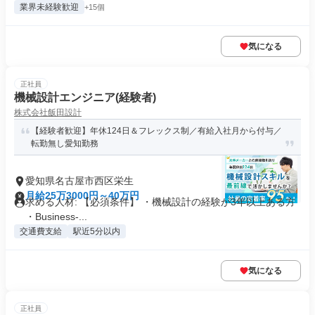
業界未経験歓迎
+15個
気になる
正社員
機械設計エンジニア(経験者)
株式会社飯田設計
【経験者歓迎】年休124日＆フレックス制／有給入社月から付与／
転勤無し愛知勤務
愛知県名古屋市西区栄生
月給25万3000円～40万円
求める人材: 【必須条件】 ・機械設計の経験が3年以上ある方
・Business-...
交通費支給
駅近5分以内
気になる
正社員