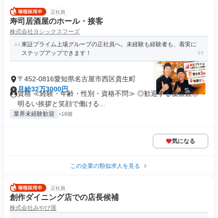
正社員
寿司居酒屋のホール・接客
株式会社ヨシックスフーズ
東証プライム上場グループの正社員へ。未経験も経験者も、着実に
ステップアップできます！
〒452-0816愛知県名古屋市西区貴生町
月給32万3000円
資格 ≪経験・年齢・性別・資格不問≫ ◎歓迎する価値観◎ ・
明るい挨拶と笑顔で働ける...
業界未経験歓迎
+18個
気になる
この企業の類似求人を見る
正社員
創作ダイニング店での店長候補
株式会社みやび屋