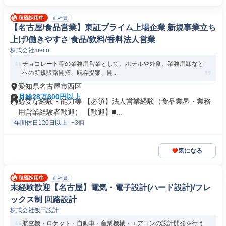
正社員
【名古屋/食品営業】東証プライム上場企業 新規事業立ち
上げ/働きやすさ 食品/飲料/香料法人営業
株式会社meito
チョコレート等の業務用営業として、ホテルや外食、業務用卸など
への新規販路開拓、既存提案、開...
愛知県名古屋市西区
月給28万600円以上
必要な経験・能力等 【必須】法人営業経験（食品業界・業務
用営業経験者歓迎） 【歓迎】■...
年間休日120日以上
+3個
気になる
正社員
未経験歓迎【名古屋】電気・電子設計(ハード設計)/フレ
ックス制 回路設計
株式会社飯田設計
航空機・ロケット・自動車・産業機械・エアコンの設計開発を行う