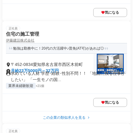
気になる
正社員
住宅の施工管理
伊藤建設株式会社
勉強は勤務中に！20代の方活躍中♪普免(AT可)があれば◎
〒452-0834愛知県名古屋市西区木前町
月給23万5000円～32万円
求めている人材 学歴･経験･性別不問！！ 「地図に残る仕事が
したい」 「一生モノの国...
業界未経験歓迎
+21個
気になる
この企業の類似求人を見る
正社員