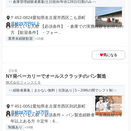
倉庫管理経験者募集/土日祝休/年休128日/日勤のみ
〒452-0824愛知県名古屋市西区こも原町
月給25万円以上
求めている人材 【必須条件】 ・倉庫での実務経験をお持ちの
方 【歓迎条件】 ・フォー...
業界未経験歓迎
+15個
気になる
正社員
NY発ベーカリーでオールスクラッチのパン製造
株式会社フォンスＣＢ
経験者募集｜まかない無料｜社割あり│5～20時の間でシフト制
〒451-0051愛知県名古屋市西区則武新町
月給26万円～35万円
求めている人材 ＜必須条件＞ パン製造経験者 └実務経験が1
年以上ある方 ※定年：6...
制服あり
+14個