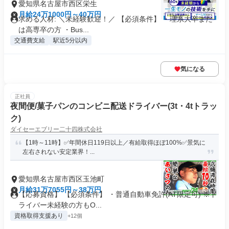
愛知県名古屋市西区栄生
月給24万1000円～40万円
求める人材: ＼未経験歓迎！／ 【必須条件】 ・理系大卒また
は高専卒の方 ・Bus...
交通費支給
駅近5分以内
気になる
正社員
夜間便/菓子パンのコンビニ配送ドライバー(3t・4tトラッ
ク)
ダイセーエブリー二十四株式会社
【1時～11時】✅年間休日119日以上／有給取得ほぼ100%✅景気に
左右されない安定業界！...
愛知県名古屋市西区玉池町
月給31万7055円～38万円
【応募資格】 【必須条件】 ・普通自動車免許(AT限定可) ※ド
ライバー未経験の方もO...
資格取得支援あり
+12個