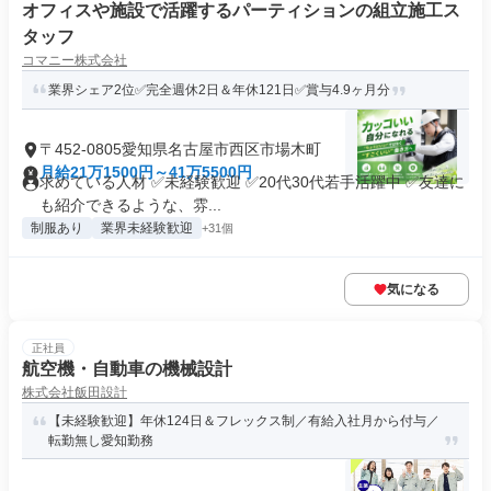
オフィスや施設で活躍するパーティションの組立施工ス
タッフ
コマニー株式会社
業界シェア2位✅完全週休2日＆年休121日✅賞与4.9ヶ月分
〒452-0805愛知県名古屋市西区市場木町
月給21万1500円～41万5500円
求めている人材 ✅未経験歓迎 ✅20代30代若手活躍中 ✅友達に
も紹介できるような、雰...
制服あり
業界未経験歓迎
+31個
気になる
正社員
航空機・自動車の機械設計
株式会社飯田設計
【未経験歓迎】年休124日＆フレックス制／有給入社月から付与／
転勤無し愛知勤務