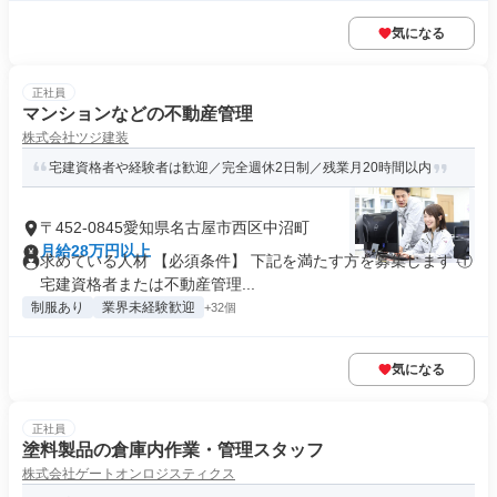
気になる
正社員
マンションなどの不動産管理
株式会社ツジ建装
宅建資格者や経験者は歓迎／完全週休2日制／残業月20時間以内
〒452-0845愛知県名古屋市西区中沼町
月給28万円以上
求めている人材 【必須条件】 下記を満たす方を募集します ①
宅建資格者または不動産管理...
制服あり
業界未経験歓迎
+32個
気になる
正社員
塗料製品の倉庫内作業・管理スタッフ
株式会社ゲートオンロジスティクス