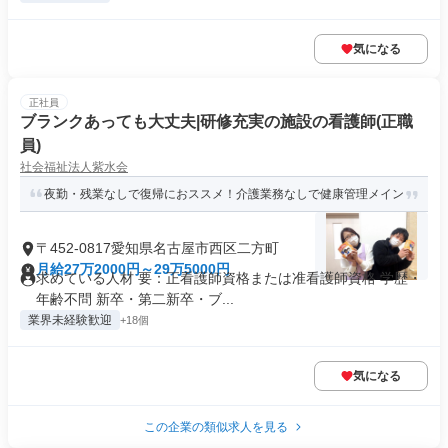
気になる
正社員
ブランクあっても大丈夫|研修充実の施設の看護師(正職
員)
社会福祉法人紫水会
夜勤・残業なしで復帰におススメ！介護業務なしで健康管理メイン
〒452-0817愛知県名古屋市西区二方町
月給27万2000円～29万5000円
求めている人材 要：正看護師資格または准看護師資格 学歴・
年齢不問 新卒・第二新卒・ブ...
業界未経験歓迎
+18個
気になる
この企業の類似求人を見る