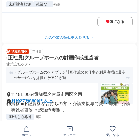
未経験者歓迎
残業なし
+5個
気になる
この企業の類似求人を見る
正社員
(正社員)グループホームの計画作成担当者
株式会社ケア21
＜グループホームのケアプラン計画作成のお仕事☆利用者様に最高
のサービスを提供＞ケア21が運...
〒451-0064愛知県名古屋市西区名西
月給27万8800円以上
資格 ■下記資格をお持ちの方 ・介護支援専門員 ・認知症介護
実践者研修 ＊認知症実践...
60代も応募可
+9個
気になる
ホーム
オファー
気になる