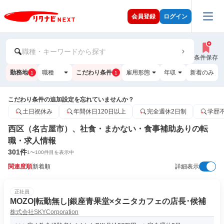
会員登録
ログイン
職種・キーワードから探す
条件保存
勤務地
職種
こだわり条件
雇用形態
年収
新着のみ
1
1
こだわり条件の追加設定を忘れていませんか？
土日祝休み
年間休日120日以上
完全週休2日制
学歴
西区（名古屋市）、社食・まかない・食事補助ありの転
職・求人情報
301
件
1
〜
100
件目を表示中
関連度順
新着順
詳細表示
正社員
MOZO|転勤無し|銀座青果堂×タニタカフェの店長･候補
株式会社SKYCorporation