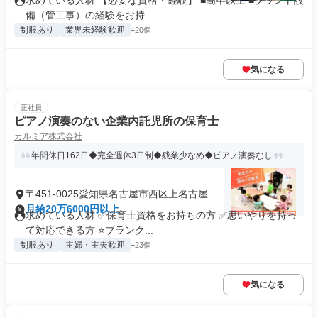
求めている人材 【必要な資格・経験】 ■高卒以上 ■プラント設
備（管工事）の経験をお持...
制服あり
業界未経験歓迎
+20個
気になる
正社員
ピアノ演奏のない企業内託児所の保育士
カルミア株式会社
年間休日162日◆完全週休3日制◆残業少なめ◆ピアノ演奏なし
〒451-0025愛知県名古屋市西区上名古屋
月給20万6000円以上
求めている人材 ✅保育士資格をお持ちの方 ✅思いやりを持っ
て対応できる方 ⭐ブランク...
制服あり
主婦・主夫歓迎
+23個
気になる