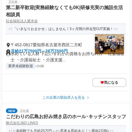
正社員
第二新卒歓迎|実務経験なくても0K|研修充実の施設生活
相談員
社会福祉法人紫水会
「いきなりおまかせ」はしません！3ヶ月間の伴走型OJT実施！
〒452-0817愛知県名古屋市西区二方町
月給21万7500円～28万7500円
求めている人材 下記いずれかの資格をお持ちの方 ・社会福祉
士 ・介護福祉士 ・介護支援...
業界未経験歓迎
+24個
気になる
この企業の類似求人を見る
NEW
正社員
こだわりの広島お好み焼き店のホール･キッチンスタッフ
株式会社J&D LINKS
✨未経験でも月給25万円～♪✨昇進＆昇給あり！✨週休2日制♪