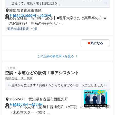
当社にて、電気・電子回路設計を...
愛知県名古屋市西区
月給24万1000円～40万円
必要な経験・能力等 【必須】■理系大卒または高専卒の方 ★
未経験歓迎！理系の基礎を活か...
業界未経験歓迎
+4個
気になる
この企業の類似求人を見る
正社員
空調・水道などの設備工事アシスタント
有限会社一成工業所
道具から教えます！資格ナシからでも稼げる✨◎一人にはしません
〒452-0835愛知県名古屋市西区丸野
月給25万円～45万円
求めている人材 【必須】普通免許（AT可） ✅ 学歴・経験不問
（未経験スタート9割）...