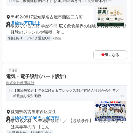
✨広く飲食経験者(バイトもOK)月給36万円～✨完全週休2日
〒452-0817愛知県名古屋市西区二方町
月給36万円以上
求めている人材 学歴不問 広く飲食業界の経験をお持ちの方 ◎
経験のジャンルや職種、年...
制服あり
バイク通勤OK
+25個
気になる
正社員
電気・電子設計(ハード設計)
株式会社飯田設計
【未経験歓迎】年休124日＆フレックス制／有給入社月から付与／
転勤無し愛知勤務
愛知県名古屋市西区栄生
月給24万1000円～40万円
求める人材: ＼未経験歓迎！／ 【必須条件】 ・理系大卒また
は高専卒の方 【こん...