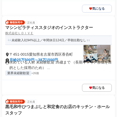
気になる
正社員
マシンピラティススタジオのインストラクター
株式会社ＬＯＩＶＥ
未経験入社94%以上／年間休日124日／早朝出勤なし
〒451-0015愛知県名古屋市西区香呑町
月給25万500円～38万1500円
求めている人材 未経験歓迎 35歳まで （長期キャリア形成を目
的とした採用のため） ...
業界未経験歓迎
+26個
気になる
正社員
黒毛和牛ひつまぶしと和定食のお店のキッチン・ホール
スタッフ