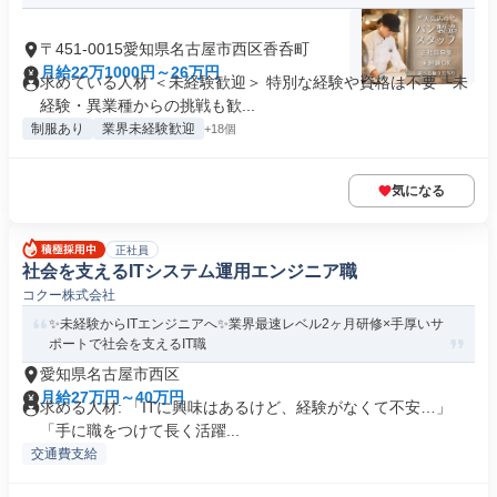
〒451-0015愛知県名古屋市西区香呑町
月給22万1000円～26万円
求めている人材 ＜未経験歓迎＞ 特別な経験や資格は不要 └未
経験・異業種からの挑戦も歓...
制服あり
業界未経験歓迎
+18個
気になる
正社員
社会を支えるITシステム運用エンジニア職
コクー株式会社
✨未経験からITエンジニアへ✨業界最速レベル2ヶ月研修×手厚いサ
ポートで社会を支えるIT職
愛知県名古屋市西区
月給27万円～40万円
求める人材: 「ITに興味はあるけど、経験がなくて不安…」
「手に職をつけて長く活躍...
交通費支給