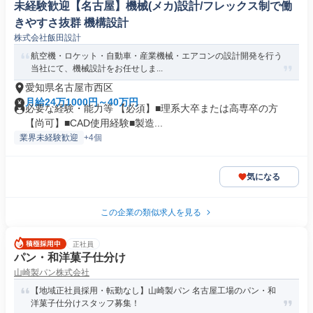
未経験歓迎【名古屋】機械(メカ)設計/フレックス制で働
きやすさ抜群 機構設計
株式会社飯田設計
航空機・ロケット・自動車・産業機械・エアコンの設計開発を行う
当社にて、機械設計をお任せしま...
愛知県名古屋市西区
月給24万1000円～40万円
必要な経験・能力等 【必須】■理系大卒または高専卒の方
【尚可】■CAD使用経験■製造...
業界未経験歓迎
+4個
気になる
この企業の類似求人を見る
正社員
パン・和洋菓子仕分け
山崎製パン株式会社
【地域正社員採用・転勤なし】山崎製パン 名古屋工場のパン・和
洋菓子仕分けスタッフ募集！