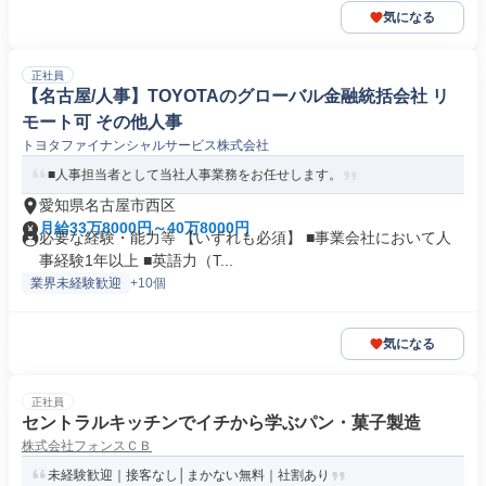
気になる
正社員
【名古屋/人事】TOYOTAのグローバル金融統括会社 リ
モート可 その他人事
トヨタファイナンシャルサービス株式会社
■人事担当者として当社人事業務をお任せします。
愛知県名古屋市西区
月給33万8000円～40万8000円
必要な経験・能力等 【いずれも必須】 ■事業会社において人
事経験1年以上 ■英語力（T...
業界未経験歓迎
+10個
気になる
正社員
セントラルキッチンでイチから学ぶパン・菓子製造
株式会社フォンスＣＢ
未経験歓迎｜接客なし│まかない無料｜社割あり