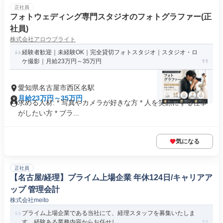
正社員
フォトウェディング専門スタジオのフォトグラファー(正
社員)
株式会社アロウブライト
経験者歓迎｜未経験OK｜完全貸切フォトスタジオ｜スタジオ・ロ
ケ撮影｜月給23万円～35万円
愛知県名古屋市西区名駅
月給23万円～35万円
求める人材: * 写真やカメラが好きな方 * 人を笑顔にする仕事
がしたい方 * ブラ...
気になる
正社員
【名古屋/経理】プライム上場企業 年休124日/キャリアア
ップ 管理会計
株式会社meito
プライム上場企業である当社にて、経理スタッフを募集いたしま
す。経験ある業務内容からお任せし...