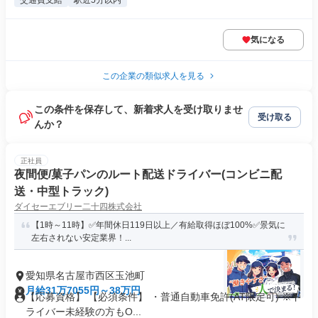
交通費支給
駅近5分以内
気になる
この企業の類似求人を見る
この条件を保存して、新着求人を受け取りませ
受け取る
んか？
正社員
夜間便/菓子パンのルート配送ドライバー(コンビニ配
送・中型トラック)
ダイセーエブリー二十四株式会社
【1時～11時】✅年間休日119日以上／有給取得ほぼ100%✅景気に
左右されない安定業界！...
愛知県名古屋市西区玉池町
月給31万7055円～38万円
【応募資格】 【必須条件】 ・普通自動車免許(AT限定可) ※ド
ライバー未経験の方もO...