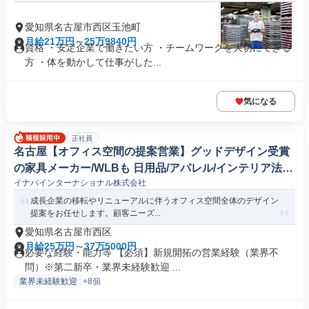
愛知県名古屋市西区玉池町
月給21万円～25万9840円
資格 ・安定企業で働きたい方 ・チームワークを大切にできる
方 ・体を動かして仕事がした...
気になる
正社員
名古屋【オフィス空間の提案営業】グッドデザイン受賞
の家具メーカー/WLBも 日用品/アパレル/インテリア法人
イナバインターナショナル株式会社
営業
成長企業の移転やリニューアルに伴うオフィス空間全体のデザイン
提案をお任せします。顧客ニーズ...
愛知県名古屋市西区
月給25万円～37万5000円
必要な経験・能力等 【必須】新規開拓の営業経験（業界不
問）※第二新卒・業界未経験歓迎 ...
業界未経験歓迎
+8個