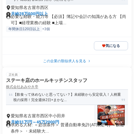
愛知県名古屋市西区
月給28万600円以上
必要な経験・能力等 【必須】簿記や会計の知識がある方 【尚
可】■経理業務の経験 ■上場...
年間休日120日以上
+3個
気になる
この企業の類似求人を見る
正社員
ステーキ店のホールキッチンスタッフ
株式会社あみやき亭
【飲食って休めないと思ってない？】未経験から安定収入！人柄重
視の採用！完全週休2日×まかな...
愛知県名古屋市西区中小田井
月給31万円～45万2000円
求める人材: ＜必須条件＞ 普通自動車免許(AT限定可) ＜歓迎
条件＞ ・未経験大...