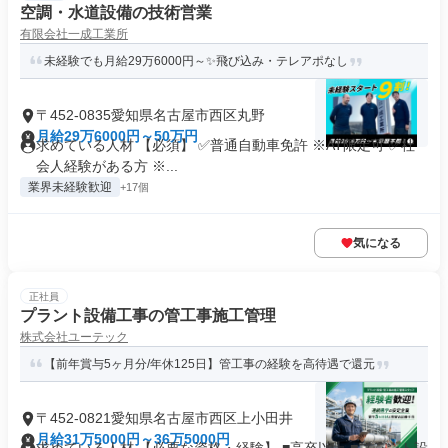
空調・水道設備の技術営業
有限会社一成工業所
未経験でも月給29万6000円～✨飛び込み・テレアポなし
〒452-0835愛知県名古屋市西区丸野
月給29万6000円～50万円
求めている人材 【必須】 ✅普通自動車免許 ※AT限定可 ✅社
会人経験がある方 ※...
業界未経験歓迎
+17個
気になる
正社員
プラント設備工事の管工事施工管理
株式会社ユーテック
【前年賞与5ヶ月分/年休125日】管工事の経験を高待遇で還元
〒452-0821愛知県名古屋市西区上小田井
月給31万5000円～36万5000円