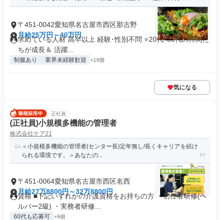
〒451-0042愛知県名古屋市西区那古野
月給25万円～40万円
求めている人材 高卒以上 経験･性別不問 ⭐20代･30代の仲間た
ちが成長＆ 活躍...
制服あり
業界未経験歓迎
+19個
気になる
正社員
(正社員)小規模多機能の管理者
株式会社ケア21
＜小規模多機能の管理者(センター長)定年無し/長くキャリアを続け
られる環境です。＞あなたの...
〒451-0064愛知県名古屋市西区名西
月給27万8800円～32万8800円
資格 ■下記いずれかの介護資格をお持ちの方 ・初任者研修(ヘ
ルパー2級) ・実務者研修...
60代も応募可
+9個