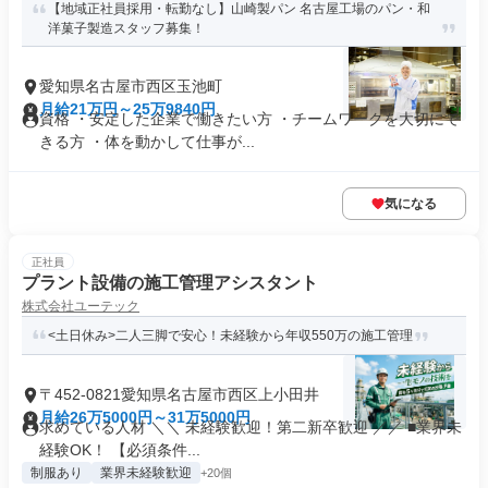
【地域正社員採用・転勤なし】山崎製パン 名古屋工場のパン・和
洋菓子製造スタッフ募集！
愛知県名古屋市西区玉池町
月給21万円～25万9840円
資格 ・安定した企業で働きたい方 ・チームワークを大切にで
きる方 ・体を動かして仕事が...
気になる
正社員
プラント設備の施工管理アシスタント
株式会社ユーテック
<土日休み>二人三脚で安心！未経験から年収550万の施工管理
〒452-0821愛知県名古屋市西区上小田井
月給26万5000円～31万5000円
求めている人材 ＼＼ 未経験歓迎！第二新卒歓迎 ／／ ■業界未
経験OK！ 【必須条件...
制服あり
業界未経験歓迎
+20個