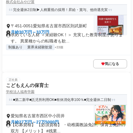
株式会社みやび屋
完全週休2日制▶人柄重視の採用！昇給・賞与、他待遇充実
〒451-0051愛知県名古屋市西区則武新町
月給30万円～33万円
求めている人材 ＜未経験OK！＞ 充実した教育制度がありま
す。 異業種からの転職者も歓...
制服あり
業界未経験歓迎
+33個
気になる
正社員
こどもえんの保育士
学校法人福寿学園
■第二新卒■託児所利用OK■有休消化率100％■完全週休二日制
愛知県名古屋市西区中小田井
月給27万円～27万5000円
【応募資格】 【必須資格】 ・幼稚園教諭免許、保育士免許の
双方 【メリット】 #残業...