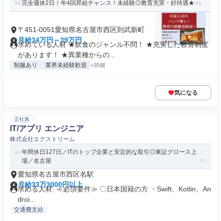
完全週休2日！年4回昇給チャンス！未経験◎教育充実・好待遇★
〒451-0051愛知県名古屋市西区則武新町
月給34万円～39万円
求めている人材 ★飲食のジャンル不問！ ★充実した教育制度
があります！ ★異業種からの...
制服あり
業界未経験歓迎
+35個
気になる
正社員
IT/アプリ エンジニア
株式会社エクストリーム
年間休日127日／ITのトップ企業と安定的な取引◎東証グロース上
場／名古屋
愛知県名古屋市西区名駅
月給33万3000円以上
求める人材: ≪必須要件≫ 〇日本国籍の方 ・Swift、Kotlin、An
droi...
交通費支給