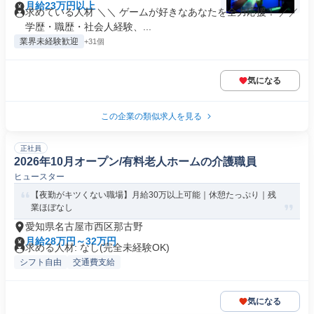
月給23万円以上
求めている人材 ＼＼ ゲームが好きなあなたを全力応援！ ／／
学歴・職歴・社会人経験、...
業界未経験歓迎
+31個
気になる
この企業の類似求人を見る
正社員
2026年10月オープン/有料老人ホームの介護職員
ヒュースター
【夜勤がキツくない職場】月給30万以上可能｜休憩たっぷり｜残
業ほぼなし
愛知県名古屋市西区那古野
月給28万円～32万円
求める人材: なし(完全未経験OK)
シフト自由
交通費支給
気になる