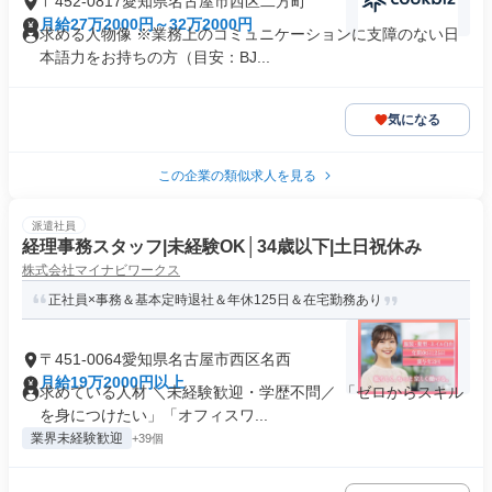
〒452-0817愛知県名古屋市西区二方町
月給27万2000円～32万2000円
求める人物像 ※業務上のコミュニケーションに支障のない日
本語力をお持ちの方（目安：BJ...
気になる
この企業の類似求人を見る
派遣社員
経理事務スタッフ|未経験OK│34歳以下|土日祝休み
株式会社マイナビワークス
正社員×事務＆基本定時退社＆年休125日＆在宅勤務あり
〒451-0064愛知県名古屋市西区名西
月給19万2000円以上
求めている人材 ＼未経験歓迎・学歴不問／ 「ゼロからスキル
を身につけたい」「オフィスワ...
業界未経験歓迎
+39個