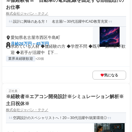
※微経験者※ 自動車の電気配線を固定する部品設計の
お仕事
株式会社ジャパン・テクノ
設計に興味のある方！ 名古屋/～30代活躍中/CAD教育充実
愛知県名古屋市西区牛島町
月給26万円～45万円
求めている人材 ◆微経験の方 ◆学歴不問 ◆既卒・第二新卒歓
迎 ◆若手が活躍中 【下...
業界未経験歓迎
+20個
気になる
正社員
※経験者※エアコン開発設計※シミュレーション解析※
土日祝休※
株式会社ジャパン・テクノ
空調設計のスペシャリストへ！20～30代活躍中/就業環境◎