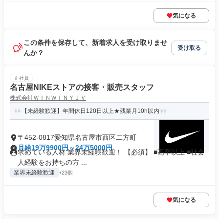
気になる
この条件を保存して、新着求人を受け取りませ
受け取る
んか？
正社員
名古屋NIKEストアの接客・販売スタッフ
株式会社ＷＩＮＷＩＮＹＪＶ
【未経験歓迎】年間休日120日以上★残業月10h以内
〒452-0817愛知県名古屋市西区二方町
月給19万9900円～24万5000円
求めている人材 業界未経験歓迎！ 【必須】 ■高卒以上 ■社会
人経験をお持ちの方 ...
業界未経験歓迎
+23個
気になる