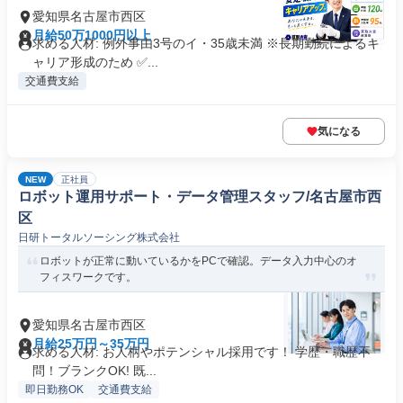
愛知県名古屋市西区
月給50万1000円以上
求める人材: 例外事由3号のイ・35歳未満 ※長期勤続によるキ
ャリア形成のため ✅...
交通費支給
気になる
NEW
正社員
ロボット運用サポート・データ管理スタッフ/名古屋市西
区
日研トータルソーシング株式会社
ロボットが正常に動いているかをPCで確認。データ入力中心のオ
フィスワークです。
愛知県名古屋市西区
月給25万円～35万円
求める人材: お人柄やポテンシャル採用です！ 学歴・職歴不
問！ブランクOK! 既...
即日勤務OK
交通費支給