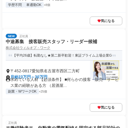
学歴不問
車通勤OK
+8個
気になる
NEW
正社員
中途募集 接客販売スタッフ・リーダー候補
株式会社ウィルオブ・ワーク
【平均26歳】転勤なし★第二新卒歓迎！東証プライム上場企業G
〒452-0817愛知県名古屋市西区二方町
月給23万円～30万円
求めている人材 【必須条件】 ■何らかの接客・販売・サービ
ス業の経験がある方 （居酒屋...
副業・WワークOK
+25個
気になる
正社員