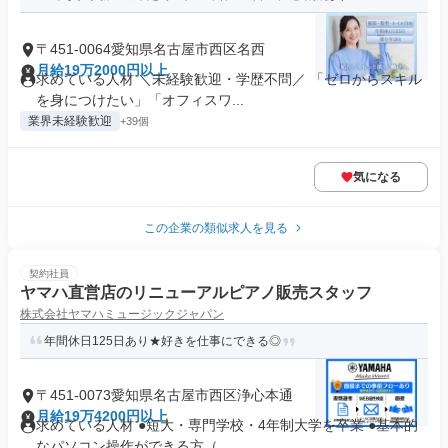
〒451-0064愛知県名古屋市西区名西
月給19万2000円以上
求めている人材 ＼未経験歓迎・学歴不問／ 「ゼロからスキル
を身につけたい」「オフィスワ...
業界未経験歓迎
+39個
気になる
この企業の類似求人を見る
契約社員
ヤマハ直営店のリニューアルピアノ販売スタッフ
株式会社ヤマハミュージックジャパン
年間休日125日あり★好きを仕事にできる◎
〒451-0073愛知県名古屋市西区浄心本通
月給19万4200円以上
求めている人材 ●短大・専門学校・4年制大学を卒業 ●基本的
なパソコン操作ができる方（...