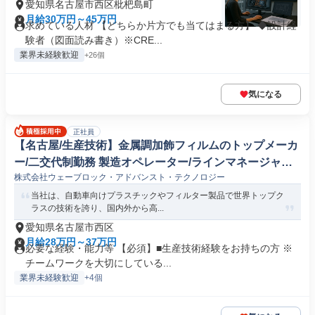
愛知県名古屋市西区枇杷島町
月給30万円～45万円
求めている人材 【どちらか片方でも当てはまる方】 ◆設計経
験者（図面読み書き）※CRE...
業界未経験歓迎
+26個
気になる
正社員
【名古屋/生産技術】金属調加飾フィルムのトップメーカ
ー/二交代制勤務 製造オペレーター/ラインマネージャー
株式会社ウェーブロック・アドバンスト・テクノロジー
(自動車/輸送機器)
当社は、自動車向けプラスチックやフィルター製品で世界トップク
ラスの技術を誇り、国内外から高...
愛知県名古屋市西区
月給28万円～37万円
必要な経験・能力等 【必須】■生産技術経験をお持ちの方 ※
チームワークを大切にしている...
業界未経験歓迎
+4個