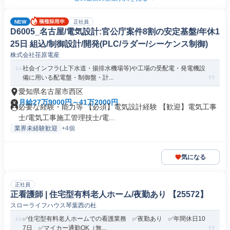
NEW
正社員
D6005_名古屋/電気設計:官公庁案件8割の安定基盤/年休1
25日 組込/制御設計/開発(PLC/ラダー/シーケンス制御)
株式会社荏原電産
社会インフラ(上下水道・揚排水機場等)や工場の受配電・発電機設
備に用いる配電盤・制御盤・計...
愛知県名古屋市西区
月給27万9000円～41万2000円
必要な経験・能力等 【必須】電気設計経験 【歓迎】電気工事
士/電気工事施工管理技士/電...
業界未経験歓迎
+4個
気になる
正社員
正看護師 | 住宅型有料老人ホーム/夜勤あり 【25572】
スローライフハウス琴葉西の杜
✅住宅型有料老人ホームでの看護業務 ✅夜勤あり ✅年間休日10
7日 ✅マイカー通勤OK（無...