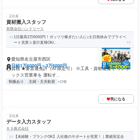
正社員
資材搬入スタッフ
有限会社ハンドリース
1日最高3万6000円！ガッツリ稼ぎたい人に♪土日祝休みでプライベ
ート充実☆直行直帰OK/...
愛知県名古屋市西区
日給1万6000円～3万6000円
資格 ★要普通免許（AT限定可） ※工具・資材運搬で ワンボ
ックス営業車を 運転す...
制服あり
主婦・主夫歓迎
+22個
気になる
正社員
データ入力スタッフ
ＲＳ株式会社
【未経験・ブランクOK】入社後のサポートが充実！｜業績安定企