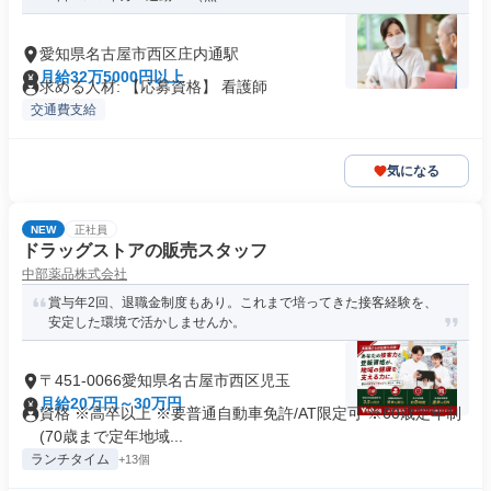
愛知県名古屋市西区庄内通駅
月給32万5000円以上
求める人材: 【応募資格】 看護師
交通費支給
気になる
NEW
正社員
ドラッグストアの販売スタッフ
中部薬品株式会社
賞与年2回、退職金制度もあり。これまで培ってきた接客経験を、
安定した環境で活かしませんか。
〒451-0066愛知県名古屋市西区児玉
月給20万円～30万円
資格 ※高卒以上 ※要普通自動車免許/AT限定可 ※60歳定年制
(70歳まで定年地域...
ランチタイム
+13個