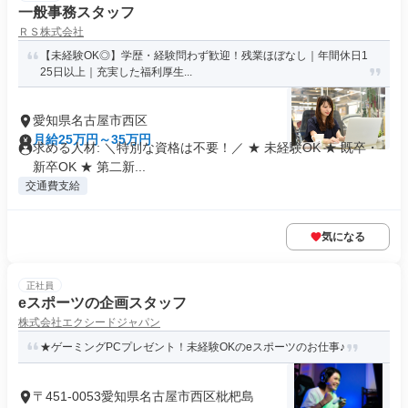
一般事務スタッフ
ＲＳ株式会社
【未経験OK◎】学歴・経験問わず歓迎！残業ほぼなし｜年間休日1
25日以上｜充実した福利厚生...
愛知県名古屋市西区
月給25万円～35万円
求める人材: ＼特別な資格は不要！／ ★ 未経験OK ★ 既卒・
新卒OK ★ 第二新...
交通費支給
気になる
正社員
eスポーツの企画スタッフ
株式会社エクシードジャパン
★ゲーミングPCプレゼント！未経験OKのeスポーツのお仕事♪
〒451-0053愛知県名古屋市西区枇杷島