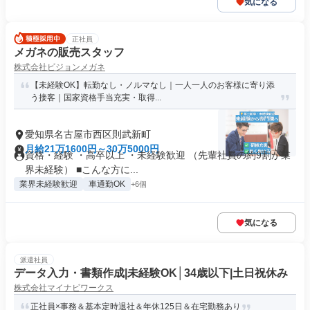
気になる
正社員
メガネの販売スタッフ
株式会社ビジョンメガネ
【未経験OK】転勤なし・ノルマなし｜一人一人のお客様に寄り添
う接客｜国家資格手当充実・取得...
愛知県名古屋市西区則武新町
月給21万1600円～30万5000円
資格・経験 ・高卒以上 ・未経験歓迎 （先輩社員の約9割が業
界未経験） ■こんな方に...
業界未経験歓迎
車通勤OK
+6個
気になる
派遣社員
データ入力・書類作成|未経験OK│34歳以下|土日祝休み
株式会社マイナビワークス
正社員×事務＆基本定時退社＆年休125日＆在宅勤務あり