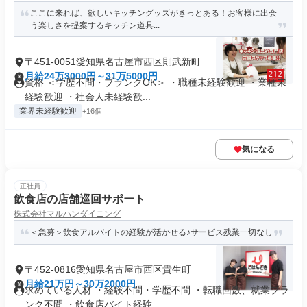
ここに来れば、欲しいキッチングッズがきっとある！お客様に出会
う楽しさを提案するキッチン道具...
〒451-0051愛知県名古屋市西区則武新町
月給24万3000円～31万5000円
資格 ＜学歴不問・ブランクOK＞ ・職種未経験歓迎 ・業種未
経験歓迎 ・社会人未経験歓...
業界未経験歓迎
+16個
気になる
正社員
飲食店の店舗巡回サポート
株式会社マルハンダイニング
＜急募＞飲食アルバイトの経験が活かせる♪サービス残業一切なし
〒452-0816愛知県名古屋市西区貴生町
月給21万円～30万2000円
求めている人材 ・経験不問・学歴不問 ・転職回数、就業ブラ
ンク不問 ・飲食店バイト経験...