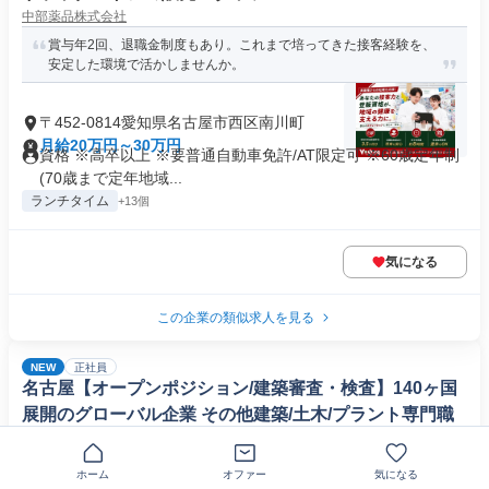
中部薬品株式会社
賞与年2回、退職金制度もあり。これまで培ってきた接客経験を、
安定した環境で活かしませんか。
〒452-0814愛知県名古屋市西区南川町
月給20万円～30万円
資格 ※高卒以上 ※要普通自動車免許/AT限定可 ※60歳定年制
(70歳まで定年地域...
ランチタイム
+13個
気になる
この企業の類似求人を見る
NEW
正社員
名古屋【オープンポジション/建築審査・検査】140ヶ国
展開のグローバル企業 その他建築/土木/プラント専門職
ビューローベリタスジャパン株式会社
資格や経験を活かし、設計側から「審査・検査側」へキャリアチェ
ホーム
オファー
気になる
ンジしませんか。世界基準の第三...