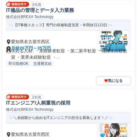
正社員
IT備品の管理とデータ入力業務
株式会社BREXA Technology
【IT事務スタッフ】専門の研修制度充実・年間休日123日
愛知県名古屋市西区
月給26万円～35万円
求める人材: ・未経験者歓迎 ・第二新卒歓迎 ・職種未経験歓
迎 ・業界未経験歓迎 ・...
即日勤務OK
交通費支給
気になる
正社員
ITエンジニア/人柄重視の採用
株式会社BREXA Technology
＼未経験から始めるITエンジニアの担当を募集します！／
愛知県名古屋市西区