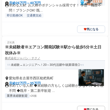
月給26万円～40万円
求める人材: お人柄やポテンシャル採用です！ 学歴・職歴不
問！ブランクOK! 既...
即日勤務OK
交通費支給
気になる
正社員
※未経験者※エアコン開発試験※駅から徒歩5分※土日
祝休み※
株式会社ジャパン・テクノ
未経験→エンジニアへ！20～30代活躍中/就業環境◎
愛知県名古屋市西区枇杷島町
月給22万円～35万円
求めている人材 ◆未経験の方もしくは経験が少ない方 ◆学歴
不問 ◆既卒・第二新卒歓迎 ...
業界未経験歓迎
+26個
気になる