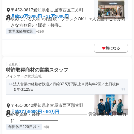
〒452-0817愛知県名古屋市西区二方町
月給23万5000円～31万5000円
求めている人材 ⭐未経験・ブランクOK！ ⭐人と話すことが好
きな方歓迎♪ ⭐販売・接客...
業界未経験歓迎
+29個
気になる
正社員
特許取得商材の営業スタッフ
メインマーク株式会社
法人営業の経験者歓迎／月給37.5万円以上＆賞与年2回／土日祝休
＆年休125日
〒451-0042愛知県名古屋市西区那古野
月給37万5000円～50万円
必要資格・経験 ━━━━━━━━━━━ 営業経験者は即戦力
に！ ━━━━━━━━━...
年間休日120日以上
+4個