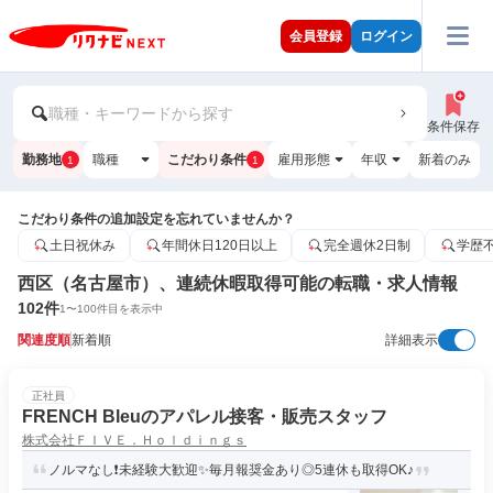
会員登録
ログイン
職種・キーワードから探す
条件保存
勤務地
職種
こだわり条件
雇用形態
年収
新着のみ
1
1
こだわり条件の追加設定を忘れていませんか？
土日祝休み
年間休日120日以上
完全週休2日制
学歴
西区（名古屋市）、連続休暇取得可能の転職・求人情報
102
件
1
〜
100
件目を表示中
関連度順
新着順
詳細表示
正社員
FRENCH Bleuのアパレル接客・販売スタッフ
株式会社ＦＩＶＥ．Ｈｏｌｄｉｎｇｓ
ノルマなし❗未経験大歓迎✨毎月報奨金あり◎5連休も取得OK♪