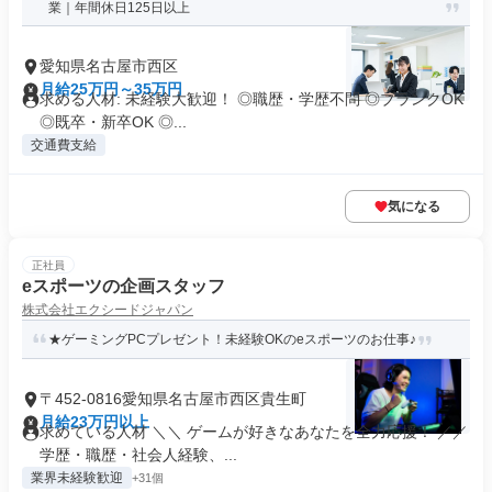
業｜年間休日125日以上
愛知県名古屋市西区
月給25万円～35万円
求める人材: 未経験大歓迎！ ◎職歴・学歴不問 ◎ブランクOK
◎既卒・新卒OK ◎...
交通費支給
気になる
正社員
eスポーツの企画スタッフ
株式会社エクシードジャパン
★ゲーミングPCプレゼント！未経験OKのeスポーツのお仕事♪
〒452-0816愛知県名古屋市西区貴生町
月給23万円以上
求めている人材 ＼＼ ゲームが好きなあなたを全力応援！ ／／
学歴・職歴・社会人経験、...
業界未経験歓迎
+31個