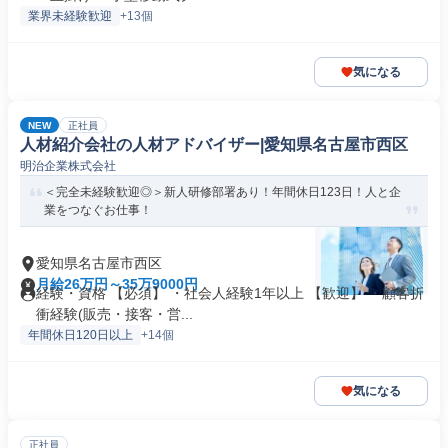
業界未経験歓迎
+13個
気になる
NEW
正社員
人材紹介会社の人材アドバイザー|愛知県名古屋市西区
明治企業株式会社
＜完全未経験歓迎◎＞新人研修部署あり！年間休日123日！人と企
業をつなぐお仕事！
愛知県名古屋市西区
月給26万円～35万9000円
経験・資格 【必須】 ・社会人経験1年以上 【歓迎】 ・顧客折
衝経験(販売・接客・営...
年間休日120日以上
+14個
気になる
正社員