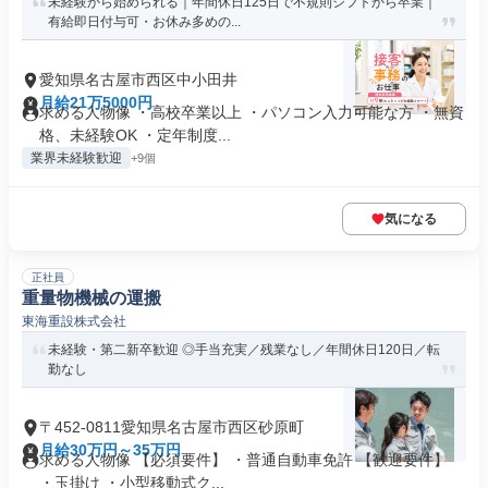
未経験から始められる｜年間休日125日で不規則シフトから卒業｜
有給即日付与可・お休み多めの...
愛知県名古屋市西区中小田井
月給21万5000円
求める人物像 ・高校卒業以上 ・パソコン入力可能な方 ・無資
格、未経験OK ・定年制度...
業界未経験歓迎
+9個
気になる
正社員
重量物機械の運搬
東海重設株式会社
未経験・第二新卒歓迎 ◎手当充実／残業なし／年間休日120日／転
勤なし
〒452-0811愛知県名古屋市西区砂原町
月給30万円～35万円
求める人物像 【必須要件】 ・普通自動車免許 【歓迎要件】
・玉掛け ・小型移動式ク...