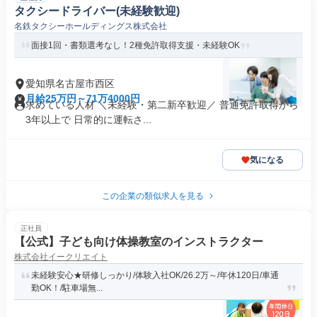
タクシードライバー(未経験歓迎)
名鉄タクシーホールディングス株式会社
面接1回・書類選考なし！2種免許取得支援・未経験OK
愛知県名古屋市西区
月給25万円～71万4000円
求めている人材 ＼未経験・第二新卒歓迎／ 普通免許取得から
3年以上で 日常的に運転さ...
気になる
この企業の類似求人を見る
正社員
【公式】子ども向け体操教室のインストラクター
株式会社イークリエイト
未経験安心★研修しっかり/体験入社OK/26.2万～/年休120日/車通
勤OK！/駐車場無...