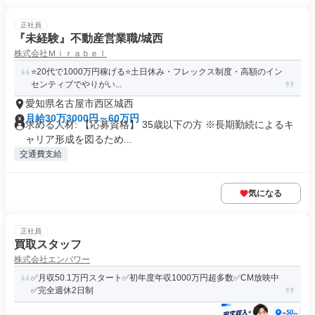
正社員
『未経験』不動産営業職/城西
株式会社Ｍｉｒａｂｅｌ
⭐️20代で1000万円稼げる⭐️土日休み・フレックス制度・高額のイン
センティブでやりがい...
愛知県名古屋市西区城西
月給30万3000円～60万円
求める人材: 【応募資格】 35歳以下の方 ※長期勤続によるキ
ャリア形成を図るため...
交通費支給
気になる
正社員
買取スタッフ
株式会社エンパワー
✅月収50.1万円スタート✅初年度年収1000万円超多数✅CM放映中
✅完全週休2日制