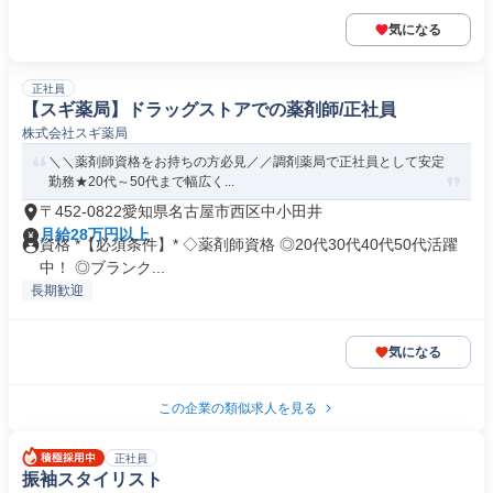
気になる
正社員
【スギ薬局】ドラッグストアでの薬剤師/正社員
株式会社スギ薬局
＼＼薬剤師資格をお持ちの方必見／／調剤薬局で正社員として安定
勤務★20代～50代まで幅広く...
〒452-0822愛知県名古屋市西区中小田井
月給28万円以上
資格 *【必須条件】* ◇薬剤師資格 ◎20代30代40代50代活躍
中！ ◎ブランク...
長期歓迎
気になる
この企業の類似求人を見る
正社員
振袖スタイリスト