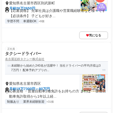
愛知県名古屋市西区則武新町
月給26万2650円
【応募資格】 先輩社員は介護職や営業職経験者など様々です
【必須条件】 子どもが好き...
学歴不問
車通勤OK
+8個
気になる
正社員
タクシードライバー
名古屋近鉄タクシー株式会社
未経験から始めた240名が活躍中！ 当社ドライバーの平均月収は3
7万円！ 配車予約アプリの...
愛知県名古屋市西区
月給19万7300円～80万円
応募資格 ・普通自動車2種免許をお持ちの方 または ・普通自
動車免許取得から1年以上経...
制服あり
業界未経験歓迎
+31個