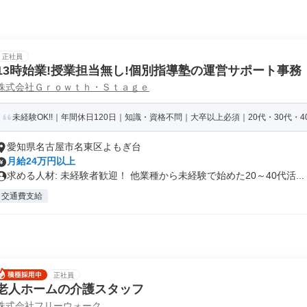
正社員
13時始業!授業担当無し!個別指導塾の運営サポート事務
株式会社Ｇｒｏｗｔｈ・Ｓｔａｇｅ
未経験OK!!｜年間休日120日｜知識・資格不問｜大卒以上必須｜20代・30代・40
愛知県名古屋市名東区よもぎ台
月給24万円以上
求める人材: 未経験者歓迎！ 他業種から未経験で始めた20～40代活...
交通費支給
正社員
老人ホームの介護スタッフ
株式会社フリーウォーク