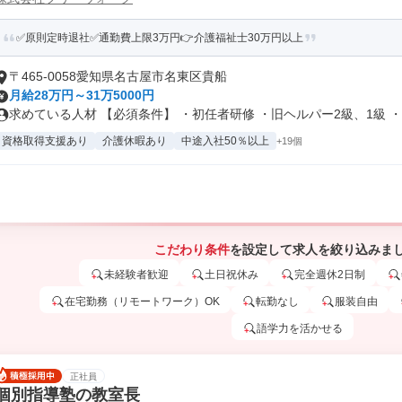
✅原則定時退社✅通勤費上限3万円👉介護福祉士30万円以上
〒465-0058愛知県名古屋市名東区貴船
月給28万円～31万5000円
求めている人材 【必須条件】 ・初任者研修 ・旧ヘルパー2級、1級 ・.
資格取得支援あり
介護休暇あり
中途入社50％以上
+19個
こだわり条件
を設定して求人を絞り込みま
未経験者歓迎
土日祝休み
完全週休2日制
在宅勤務（リモートワーク）OK
転勤なし
服装自由
語学力を活かせる
正社員
個別指導塾の教室長