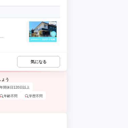
..
気になる
しょう
年間休日120日以上
年齢不問
学歴不問