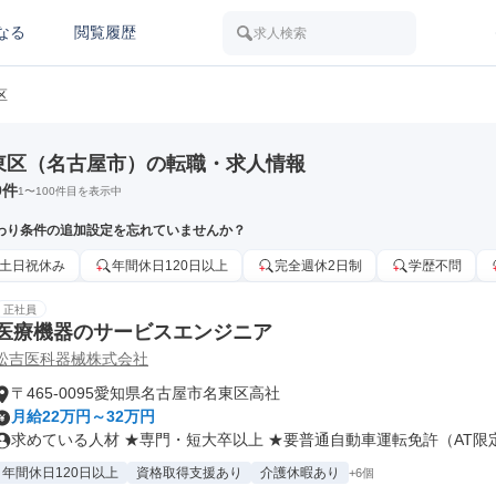
なる
閲覧履歴
求人検索
区
東区（名古屋市）の転職・求人情報
9
件
1
〜
100
件目を表示中
わり条件の追加設定を忘れていませんか？
土日祝休み
年間休日120日以上
完全週休2日制
学歴不問
正社員
医療機器のサービスエンジニア
松吉医科器械株式会社
〒465-0095愛知県名古屋市名東区高社
月給22万円～32万円
求めている人材 ★専門・短大卒以上 ★要普通自動車運転免許（AT限定可
年間休日120日以上
資格取得支援あり
介護休暇あり
+6個