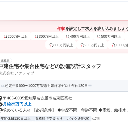
年収
を設定して求人を絞り込みましょ
200万円以上
300万円以上
400万円以上
500万円以上
800万円以上
900万円以上
1000
正社員
戸建住宅や集合住宅などの設備設計スタッフ
株式会社アクティブ
想定年収600〜1000万/現場対応ほぼゼロ！年休120日
〒465-0095愛知県名古屋市名東区高社
月給25万円以上
求めている人材 【必須条件】 ◆学歴不問・年齢不問 ◆電気、給排水、.
年間休日120日以上
資格取得支援あり
バイク通勤OK
+17個