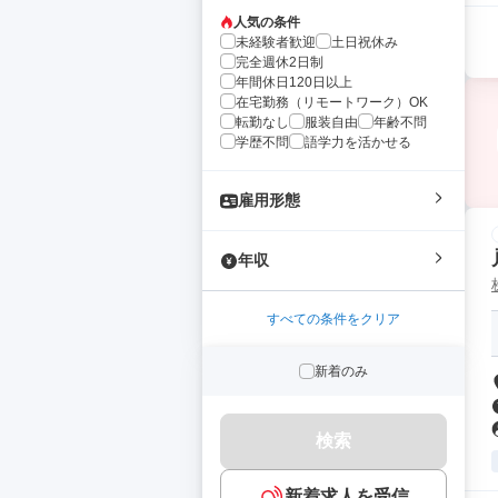
人気の条件
未経験者歓迎
土日祝休み
完全週休2日制
年間休日120日以上
在宅勤務（リモートワーク）OK
転勤なし
服装自由
年齢不問
学歴不問
語学力を活かせる
雇用形態
年収
すべての条件をクリア
新着のみ
検索
新着求人を受信