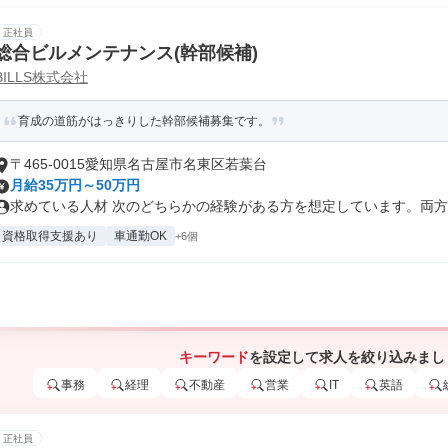
正社員
総合ビルメンテナンス(幹部候補)
BILLS株式会社
育成の道筋がはっきりした幹部候補募集です。
〒465-0015愛知県名古屋市名東区若葉台
月給35万円～50万円
求めている人材 次のどちらかの経験がある方を想定しています。両方は
資格取得支援あり
車通勤OK
+6個
キーワード
を設定して求人を絞り込みまし
事務
経理
不動産
営業
IT
英語
正社員