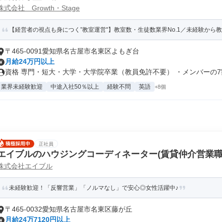
株式会社 Growth・Stage
【経営者の視点も身につく”教室運営"】教室数・生徒数業界No.1／未経験から
〒465-0091愛知県名古屋市名東区よもぎ台
月給24万円以上
資格 専門・短大・大学・大学院卒業（教員免許不要） ・メンバーの7割
業界未経験歓迎
中途入社50％以上
経験不問
英語
+8個
正社員
エイブルのハウジングコーディネーター(賃貸仲介営業職
株式会社エイブル
未経験歓迎！「反響営業」「ノルマなし」で安心◎女性活躍中♪
〒465-0032愛知県名古屋市名東区藤が丘
月給24万7120円以上