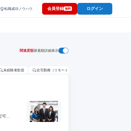
会員登録
ログイン
転職成功ノウハウ
無料
関連度順
新着順
詳細表示
未経験者歓迎
在宅勤務（リモートワーク）OK
家賃補助・住宅手当
...