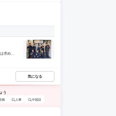
求め...
気になる
ょう
総務
人事
中国語