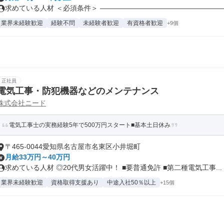
求めている人材 ＜必須条件＞ ―――――――――――――――――――
業界未経験歓迎
経験不問
未経験者歓迎
有資格者歓迎
+9個
正社員
電気工事・防犯機器などのメンテナンス
株式会社ニード
電気工事士の実務経験5年で500万円スタート■基本土日休み
〒465-0044愛知県名古屋市名東区小井堀町
月給33万円～40万円
求めている人材 ◎20代男女活躍中！ ■要普通免許 ■第二種電気工事...
業界未経験歓迎
資格取得支援あり
中途入社50％以上
+15個