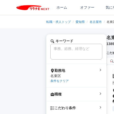
ホーム
オファー
気に
転職・求人トップ
/
愛知県
/
名古屋市
/
名東
名
キーワード
138
こだ
勤務地
名東区
条件をクリア
職種
こだわり条件