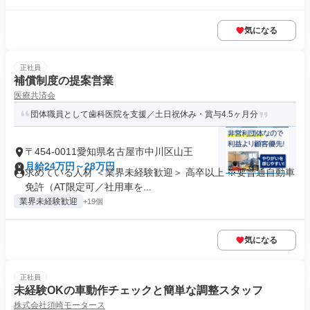
気になる
正社員
補償制度の提案営業
医療共済会
団体職員として歯科医院を支援／土日祝休み・賞与4.5ヶ月分
〒454-0011愛知県名古屋市中川区山王
月給24万円～28万円
求めている人材 ＜業界未経験歓迎＞ 高卒以上 ※要普通自動車
免許（AT限定可／社用車を...
業界未経験歓迎
+19個
気になる
正社員
未経験OKの車動作チェックと簡単な調整スタッフ
株式会社須崎モータース