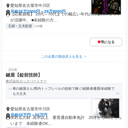
愛知県名古屋市中川区
月給26万2000円～29万9000円
【応募資格】 20代～70代までの幅広い年代の男女のスタッフ
が活躍中。 ■未経験の方...
主婦・主夫歓迎
+14個
気になる
この企業の類似求人を見る
正社員
鍵屋【錠前技師】
株式会社ロックパートナー
車の鍵屋さん/県内トップレベルの技術で稼ぐ/経験者優遇/未経験で
も大丈夫
愛知県名古屋市中川区
月給28万円～50万円
求める人材: 高卒以上 要普通自動車免許 20才から40才くら
いまで 未経験者OK,...