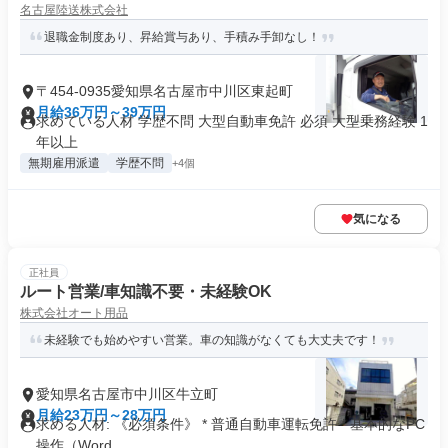
名古屋陸送株式会社
退職金制度あり、昇給賞与あり、手積み手卸なし！
〒454-0935愛知県名古屋市中川区東起町
月給36万円～39万円
求めている人材 学歴不問 大型自動車免許 必須 大型乗務経験 1
年以上
無期雇用派遣
学歴不問
+4個
気になる
正社員
ルート営業/車知識不要・未経験OK
株式会社オート用品
未経験でも始めやすい営業。車の知識がなくても大丈夫です！
愛知県名古屋市中川区牛立町
月給23万円～28万円
求める人材: 《必須条件》 * 普通自動車運転免許 * 基本的なPC
操作（Word...