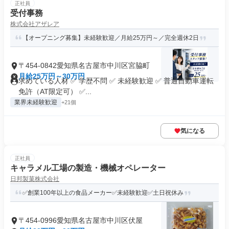
正社員
受付事務
株式会社アザレア
【オープニング募集】未経験歓迎／月給25万円～／完全週休2日
〒454-0842愛知県名古屋市中川区宮脇町
月給25万円～30万円
求めている人材 ✅ 学歴不問 ✅ 未経験歓迎 ✅ 普通自動車運転
免許（AT限定可） ✅...
業界未経験歓迎
+21個
気になる
正社員
キャラメル工場の製造・機械オペレーター
日邦製菓株式会社
✅創業100年以上の食品メーカー✅未経験歓迎✅土日祝休み
〒454-0996愛知県名古屋市中川区伏屋