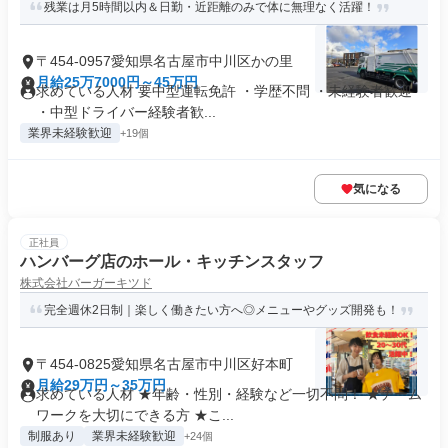
残業は月5時間以内＆日勤・近距離のみで体に無理なく活躍！
〒454-0957愛知県名古屋市中川区かの里
月給25万7000円～45万円
求めている人材 要中型運転免許 ・学歴不問 ・未経験者歓迎
・中型ドライバー経験者歓...
業界未経験歓迎
+19個
気になる
正社員
ハンバーグ店のホール・キッチンスタッフ
株式会社バーガーキツド
完全週休2⽇制｜楽しく働きたい方へ◎メニューやグッズ開発も！
〒454-0825愛知県名古屋市中川区好本町
月給29万円～35万円
求めている人材 ★年齢・性別・経験など一切不問！ ★チーム
ワークを大切にできる方 ★こ...
制服あり
業界未経験歓迎
+24個