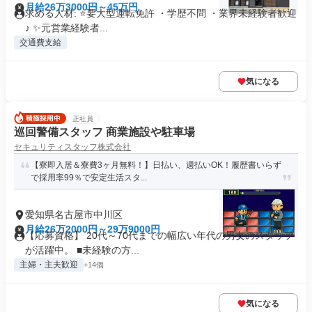
月給26万3000円～45万円
求める人材: ⭐要大型運転免許 ・学歴不問 ・業界未経験者歓迎
♪ ✨元営業経験者...
交通費支給
気になる
正社員
巡回警備スタッフ 商業施設や駐車場
セキュリティスタッフ株式会社
【寮即入居＆寮費3ヶ月無料！】日払い、週払いOK！履歴書いらず
で採用率99％で安定生活スタ...
愛知県名古屋市中川区
月給26万2000円～29万9000円
【応募資格】 20代～70代までの幅広い年代の男女のスタッフ
が活躍中。 ■未経験の方...
主婦・主夫歓迎
+14個
気になる