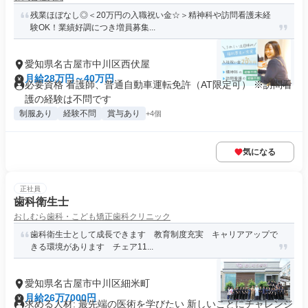
残業ほぼなし◎＜20万円の入職祝い金☆＞精神科や訪問看護未経
験OK！業績好調につき増員募集...
愛知県名古屋市中川区西伏屋
月給28万円～40万円
必要資格 看護師、普通自動車運転免許（AT限定可） ※訪問看
護の経験は不問です
制服あり
経験不問
賞与あり
+4個
気になる
正社員
歯科衛生士
おしむら歯科・こども矯正歯科クリニック
歯科衛生士として成長できます 教育制度充実 キャリアアップで
きる環境があります チェア11...
愛知県名古屋市中川区細米町
月給26万7000円
求める人材: 最先端の医術を学びたい 新しいことにチャレンジ