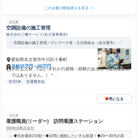
この企業の類似求人を見る
正社員
空調設備の施工管理
株式会社三機サービス(名古屋事業所)
空調設備の施工管理／テレワーク有・土日祝休み（名古屋市）
愛知県名古屋市中川区十番町
月給25万円～60万円
求める人材: 下記いずれかの資格・経験のある方（資格は必須
ではありません。） * ...
在宅OK
交通費支給
気になる
正社員
看護職員(リーダー) 訪問看護ステーション
Welfeck株式会社
◆完全週休2日制！◆訪問に挑戦したい方も歓迎！◆20〜30代の若