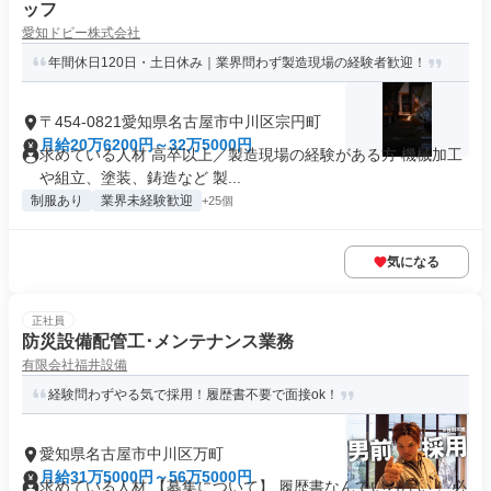
ッフ
愛知ドビー株式会社
年間休日120日・土日休み｜業界問わず製造現場の経験者歓迎！
〒454-0821愛知県名古屋市中川区宗円町
月給20万6200円～32万5000円
求めている人材 高卒以上／製造現場の経験がある方 機械加工
や組立、塗装、鋳造など 製...
制服あり
業界未経験歓迎
+25個
気になる
正社員
防災設備配管工･メンテナンス業務
有限会社福井設備
経験問わずやる気で採用！履歴書不要で面接ok！
愛知県名古屋市中川区万町
月給31万5000円～56万5000円
求めている人材 【募集について】 履歴書なんていらない！ 必