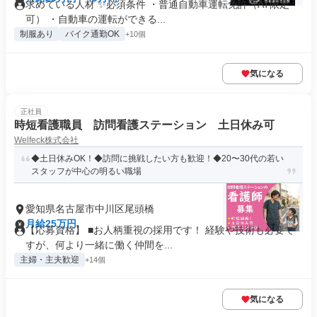
求めている人材 ✨必須条件 ・普通自動車運転免許（AT限定
可） ・自動車の運転ができる...
制服あり
バイク通勤OK
+10個
気になる
正社員
時短看護職員 訪問看護ステーション 土日休み可
Welfeck株式会社
◆土日休みOK！◆訪問に挑戦したい方も歓迎！◆20〜30代の若い
スタッフが中心の明るい職場
愛知県名古屋市中川区尾頭橋
月給25万円
【応募資格】 ■お人柄重視の採用です！ 経験や技術も必要で
すが、何より一緒に働く仲間を...
主婦・主夫歓迎
+14個
気になる