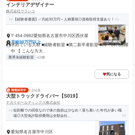
インテリアデザイナー
株式会社ウラシコ
【経験者優遇】✅月給30万円～人柄重視◎資格取得支援あり！
〒454-0982愛知県名古屋市中川区西伏屋
月給30万円以上
求めている人材 ■経験者歓迎 ■第二新卒者歓迎 ■20～30代活躍
中 【 こんな方大...
業界未経験歓迎
+12個
気になる
正社員
大型トラックドライバー【S019】
ナガイホールディングス株式会社
短距離での回収なので体の負担は少なめ！落ち着いた年代が多い職
場◎大型免許取得費用は全額会社...
愛知県名古屋市中川区