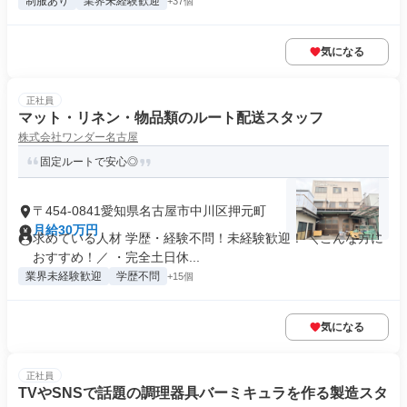
制服あり
業界未経験歓迎
+37個
気になる
正社員
マット・リネン・物品類のルート配送スタッフ
株式会社ワンダー名古屋
固定ルートで安心◎
〒454-0841愛知県名古屋市中川区押元町
月給30万円
求めている人材 学歴・経験不問！未経験歓迎！ ＼こんな方に
おすすめ！／ ・完全土日休...
業界未経験歓迎
学歴不問
+15個
気になる
正社員
TVやSNSで話題の調理器具バーミキュラを作る製造スタ