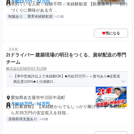
月給23万円～32万円
求めている人材 ✅経験不問 ✅未経験歓迎 【歓迎条件】 ・もの
づくりに興味がある方 ...
制服あり
業界未経験歓迎
+11個
気になる
正社員
2tドライバー 建築現場の明日をつくる、資材配送の専門
チーム
株式会社ENERGY FLOW
【準中型免許以上で未経験OK】■月給35万円～＋賞与あり■従業員
満足度100%■１日体験O...
愛知県名古屋市中川区中花町
月給35万円～50万円
【応募資格】 【未経験からでもしっかり稼げる！】 未経験か
ら月35万円の安定収入を目指...
資格取得支援あり
+10個