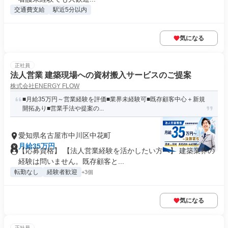
交通費支給
駅近5分以内
気になる
正社員
法人営業 建築現場への資材搬入サービスのご提案
株式会社ENERGY FLOW
■月給35万円～営業経験を評価■業界未経験可■既存顧客中心＋新規
開拓あり■営業手法や提案の...
愛知県名古屋市中川区中花町
月給35万円
【応募資格】 【法人営業経験を活かしたい方へ】 建築業界の
経験は問いません。既存顧客と...
転勤なし
経験者歓迎
+3個
気になる
正社員