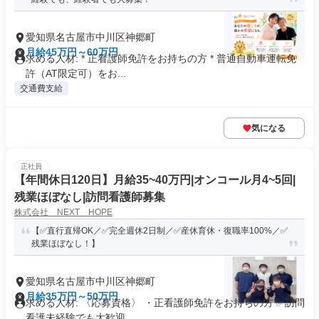
愛知県名古屋市中川区神郷町
月給45万円～60万円
求める人材: * 正看護師免許をお持ちの方 * 普通自動車運転免
許（AT限定可）をお...
交通費支給
気になる
正社員
【年間休日120日】月給35~40万円|オンコール月4~5回|
残業ほぼなし|訪問看護師募集
株式会社 NEXT HOPE
【✅直行直帰OK／✅完全週休2日制／✅産休育休・復職率100%／✅
残業ほぼなし！】
愛知県名古屋市中川区神郷町
月給35万円～50万円
求める人材: 〈応募資格〉 ・正看護師免許をお持ちの方 ✅️訪問
看護未経験でも大歓迎...