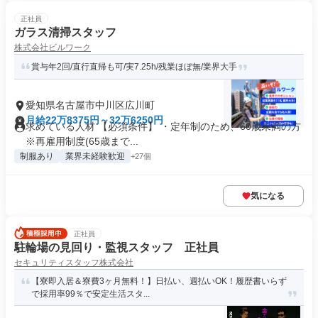
正社員
ガラス清掃スタッフ
株式会社ビルワーク
賞与年2回/直行直帰も可/実7.25h/残業ほぼ無/業界大手
愛知県名古屋市中川区広川町
月給22万8375円～32万6250円
求めている人材 【必須条件】 ・定年制のため、60歳未満の方
※再雇用制度(65歳まで...
制服あり
業界未経験歓迎
+27個
気になる
正社員
駐輪場の見回り・監視スタッフ 正社員
セキュリティスタッフ株式会社
【寮即入居＆寮費3ヶ月無料！】日払い、週払いOK！履歴書いらず
で採用率99％で安定生活スタ...