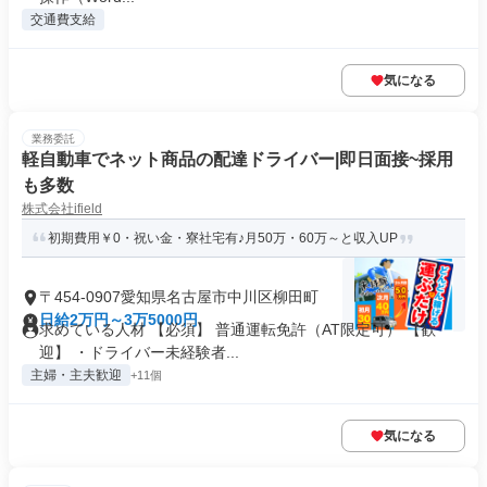
交通費支給
気になる
業務委託
軽自動車でネット商品の配達ドライバー|即日面接~採用
も多数
株式会社ifield
初期費用￥0・祝い金・寮社宅有♪月50万・60万～と収入UP
〒454-0907愛知県名古屋市中川区柳田町
日給2万円～3万5000円
求めている人材 【必須】 普通運転免許（AT限定可） 【歓
迎】 ・ドライバー未経験者...
主婦・主夫歓迎
+11個
気になる