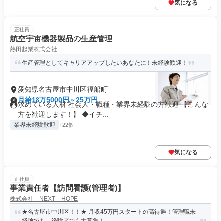
気になる
正社員
航空宇宙機器製品の生産管理
熱田起業株式会社
生産管理としてキャリアアップしたいあなたに！未経験歓迎！
愛知県名古屋市中川区福船町
月給18万5000円～25万円
求めている人材 社会人・職種・業界未経験の方歓迎 【こんな
方を歓迎します！】 ◆イチ...
業界未経験歓迎
+22個
気になる
正社員
事業責任者【訪問看護(管理者)】
株式会社 NEXT HOPE
★名古屋市中川区！！★ 月収45万円スタートの高待遇！管理職未
経験でも、経験者でも大募集！