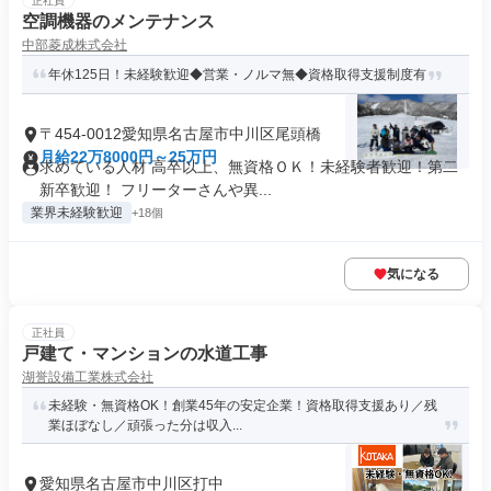
正社員
空調機器のメンテナンス
中部菱成株式会社
年休125日！未経験歓迎◆営業・ノルマ無◆資格取得支援制度有
〒454-0012愛知県名古屋市中川区尾頭橋
月給22万8000円～25万円
求めている人材 高卒以上、無資格ＯＫ！未経験者歓迎！第二
新卒歓迎！ フリーターさんや異...
業界未経験歓迎
+18個
気になる
正社員
戸建て・マンションの水道工事
湖誉設備工業株式会社
未経験・無資格OK！創業45年の安定企業！資格取得支援あり／残
業ほぼなし／頑張った分は収入...
愛知県名古屋市中川区打中