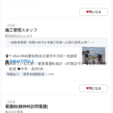
気になる
正社員
施工管理スタッフ
株式会社カミショウ
経験者優遇✨前職の給与を考慮◎現場への直行直帰もOK！
〒454-0946愛知県名古屋市中川区一色新町
月給40万円以上
求めている人材 ✅要普通運転免許（AT限定可） ◆業界未経験
歓迎 ◆中卒・高卒OK ...
制服あり
業界未経験歓迎
+24個
気になる
正社員
看護師(精神科訪問看護)
株式会社爽風