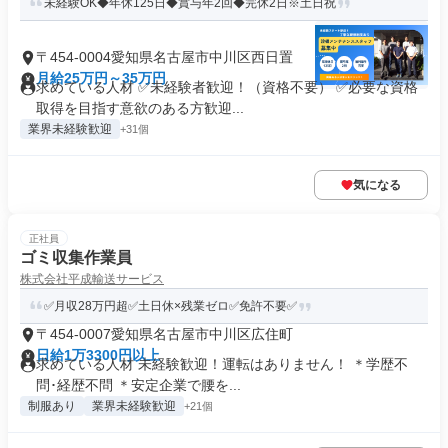
未経験OK◆年休125日◆賞与年2回◆完休2日※土日祝
〒454-0004愛知県名古屋市中川区西日置
月給25万円～35万円
求めている人材 ✅未経験者歓迎！（資格不要） ✅必要な資格
取得を目指す意欲のある方歓迎...
業界未経験歓迎
+31個
気になる
正社員
ゴミ収集作業員
株式会社平成輸送サービス
✅月収28万円超✅土日休×残業ゼロ✅免許不要✅
〒454-0007愛知県名古屋市中川区広住町
日給1万3300円以上
求めている人材 未経験歓迎！運転はありません！ ＊学歴不
問･経歴不問 ＊安定企業で腰を...
制服あり
業界未経験歓迎
+21個