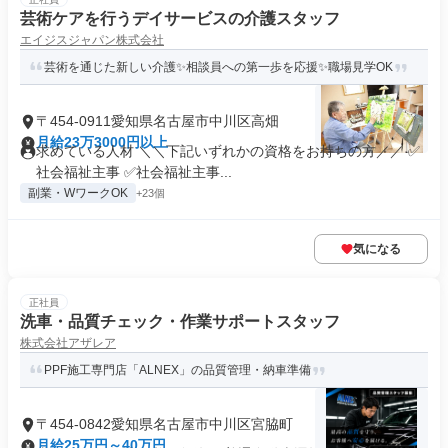
芸術ケアを行うデイサービスの介護スタッフ
エイジスジャパン株式会社
芸術を通じた新しい介護✨相談員への第一歩を応援✨職場見学OK
〒454-0911愛知県名古屋市中川区高畑
月給23万3000円以上
求めている人材 ＼＼下記いずれかの資格をお持ちの方／／ ✅
社会福祉主事 ✅社会福祉主事...
副業・WワークOK
+23個
気になる
正社員
洗車・品質チェック・作業サポートスタッフ
株式会社アザレア
PPF施工専門店「ALNEX」の品質管理・納車準備
〒454-0842愛知県名古屋市中川区宮脇町
月給25万円～40万円