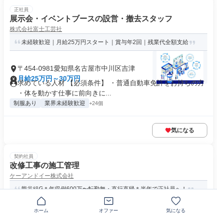
正社員
展示会・イベントブースの設営・撤去スタッフ
株式会社富士工芸社
未経験歓迎｜月給25万円スタート｜賞与年2回｜残業代全額支給
〒454-0981愛知県名古屋市中川区吉津
月給25万円～30万円
求めている人材 【必須条件】 ・普通自動車免許をお持ちの方
・体を動かす仕事に前向きに...
制服あり
業界未経験歓迎
+24個
気になる
契約社員
改修工事の施工管理
ケーアンドイー株式会社
熊谷組G＊年収例600万〜転勤無・直行直帰＊半年で正社員へ！
ホーム
オファー
気になる
〒454-0022愛知県名古屋市中川区露橋