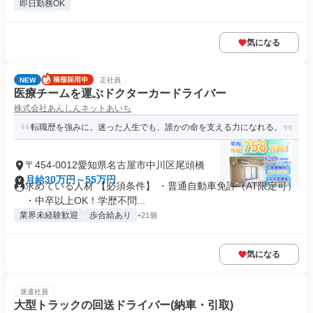
即日勤務OK
気になる
NEW
正社員
医療チームを運ぶドクターカードライバー
株式会社あんしんネットあいち
転職歴を強みに。迷った人生でも、誰かの命を支える力になれる。
〒454-0012愛知県名古屋市中川区尾頭橋
月給30万円～55万円
求めている人材 【必須条件】 ・普通自動車免許（AT限定可）
・中卒以上OK！学歴不問...
業界未経験歓迎
歩合給あり
+21個
気になる
派遣社員
大型トラックの回送ドライバー(納車・引取)