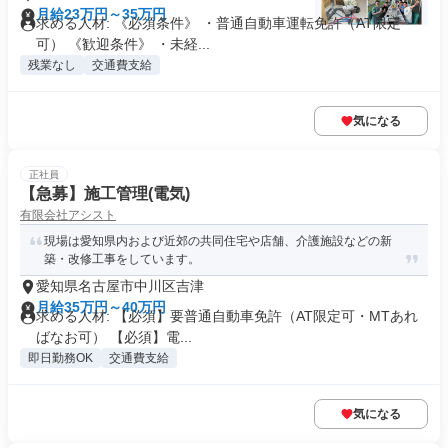
月給23万円～35万円
求める人材: 《必須条件》 ・普通自動車運転免許（AT限定
可） 《歓迎条件》 ・未経...
残業なし
交通費支給
気になる
正社員
【急募】施工管理(電気)
有限会社アシスト
現場は愛知県内および近郊の共同住宅や店舗、介護施設などの新
築・改修工事をしています。
愛知県名古屋市中川区吉津
月給35万円～40万円
求める人材: 【必須】要普通自動車免許（AT限定可・MTあれ
ばなお可） 【必須】電...
即日勤務OK
交通費支給
気になる