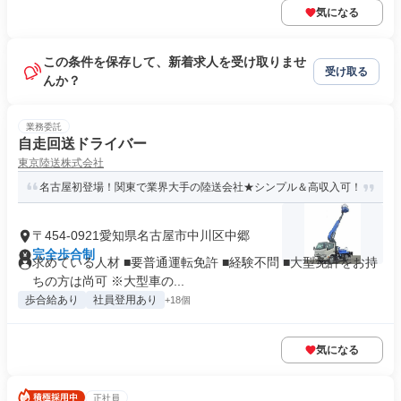
気になる
この条件を保存して、新着求人を受け取りませ
受け取る
んか？
業務委託
自走回送ドライバー
東京陸送株式会社
名古屋初登場！関東で業界大手の陸送会社★シンプル＆高収入可！
〒454-0921愛知県名古屋市中川区中郷
完全歩合制
求めている人材 ■要普通運転免許 ■経験不問 ■大型免許をお持
ちの方は尚可 ※大型車の...
歩合給あり
社員登用あり
+18個
気になる
正社員