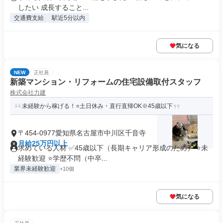
したい 成長すること...
交通費支給
駅近5分以内
気になる
NEW
正社員
新築マンション・リフォームの住宅設備取付スタッフ
株式会社力建
未経験から稼げる！⭐土日休み・直行直帰OK※45歳以下
〒454-0977愛知県名古屋市中川区千音寺
月給25万円以上
求めている人材 ✅45歳以下（長期キャリア形成のため） ⭐未
経験歓迎 ⭐学歴不問（中卒...
業界未経験歓迎
+10個
気になる