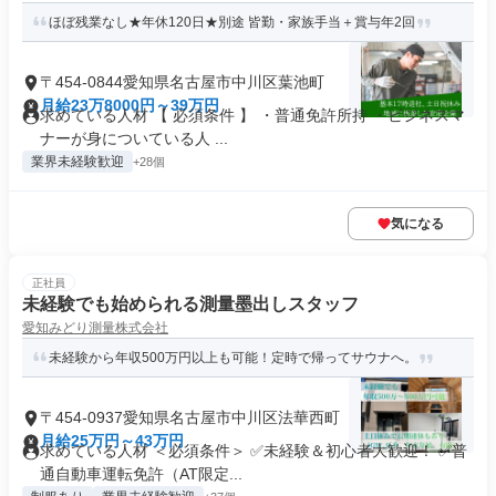
ほぼ残業なし★年休120日★別途 皆勤・家族手当＋賞与年2回
〒454-0844愛知県名古屋市中川区葉池町
月給23万8000円～39万円
求めている人材 【 必須条件 】 ・普通免許所持 ・ビジネスマ
ナーが身についている人 ...
業界未経験歓迎
+28個
気になる
正社員
未経験でも始められる測量墨出しスタッフ
愛知みどり測量株式会社
未経験から年収500万円以上も可能！定時で帰ってサウナへ。
〒454-0937愛知県名古屋市中川区法華西町
月給25万円～43万円
求めている人材 ＜必須条件＞ ✅未経験＆初心者大歓迎！ ✅普
通自動車運転免許（AT限定...