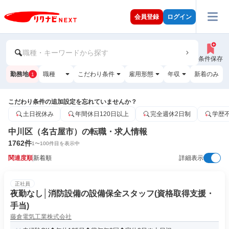
会員登録
ログイン
職種・キーワードから探す
条件保存
勤務地
職種
こだわり条件
雇用形態
年収
新着のみ
1
こだわり条件の追加設定を忘れていませんか？
土日祝休み
年間休日120日以上
完全週休2日制
学歴
中川区（名古屋市）の転職・求人情報
1762
件
1
〜
100
件目を表示中
関連度順
新着順
詳細表示
正社員
夜勤なし│消防設備の設備保全スタッフ(資格取得支援・
手当)
藤倉電気工業株式会社