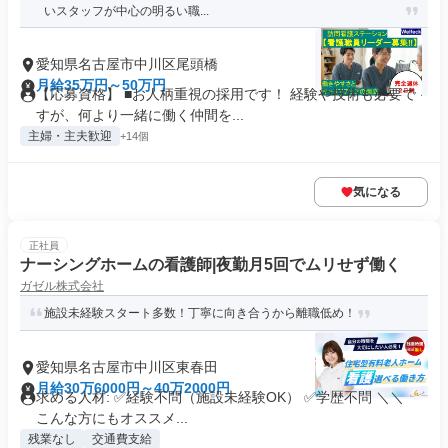
いスタッフが中心の明るい職...
愛知県名古屋市中川区尾頭橋
月給35万円～50万円
【応募資格】 ■お人柄重視の採用です！ 経験や技術も必要で
すが、何より一緒に働く仲間を...
主婦・主夫歓迎
+14個
気になる
正社員
ナーシングホームの看護師|夜勤月5回でムリせず働く
ガゼル株式会社
施設未経験スタート多数！丁寧に向き合うから離職低め！
愛知県名古屋市中川区東春田
月給30万6000円～40万2000円
求める人材: ✅経験不問（施設未経験OK） ✅学歴不問 ＼＼
こんな方にもオススメ...
残業なし
交通費支給