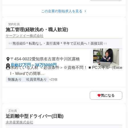
この企業の類似求人を見る
契約社員
施工管理(経験浅め・職人歓迎)
ケーアンドイー株式会社
熊谷組G＊転勤なし・直行直帰＊半年で正社員へ！面接1回
〒454-0022愛知県名古屋市中川区露橋
月給27万円～38万5000円
求めている人材 ＜必須条件＞※資格不問！ ■ PCスキル（Exce
l・Wordでの簡単...
制服あり
社員登用あり
+23個
気になる
正社員
近距離中型ドライバー(日勤)
永井産業株式会社