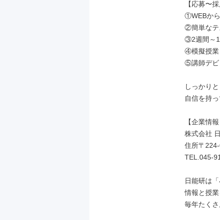
【応募〜採
①WEBから
②簡単なテ
③2週間～1
④模擬授業

⑤講師デビ
しっかりと
自信を持っ
【企業情報】
株式会社 日
住所〒224-
TEL.045-91
日能研は「
情報と授業
毎年たくさ