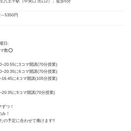
王八王子駅（中央口 出口2）」徒歩5分
円～5350円
日: 

数⭕️

0~20:55に3コマ開講(70分授業)

0~20:35に6コマ開講(70分授業)

~16:45に4コマ開講(105分授業)

~20:35に9コマ開講(70分授業)

ずつ！

み！

たの予定に合わせて働けます!!
