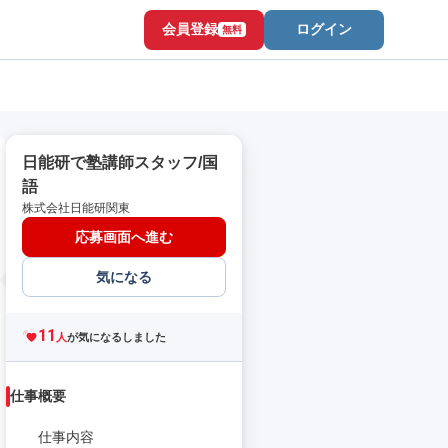
会員登録
ログイン
無料
日能研で塾講師スタッフ/国
語
株式会社日能研関東
応募画面へ進む
気になる
11
人
が気になるしました
仕事概要
仕事内容