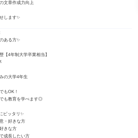
の文章作成力向上

せします✨


のある方✨

歴【4年制大学卒業相当】



みの大学4年生

もOK！

でも教育を学べます◎

にピッタリ✨

意・好きな方

好きな方

で成長したい方
