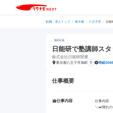
転職・求人トップ
/
東京都
/
八王子市
/
日能
契約社員
日能研で塾講師スタ
株式会社日能研関東
東京都八王子市旭町
時給306
仕事概要
仕事内容
仕事内容: 

＼✒️憧れの