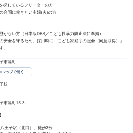
を探しているフリーターの方

の合間に働きたい主婦(夫)の方

歴がない方（日本版DBS／こども性暴力防止法に準拠）

の安全を守るため、採用時に「こども家庭庁の照会（同意取得）」

す。
子市旭町
gleマップで開く
子校

市旭町15-3



「八王子駅（北口）」徒歩3分
