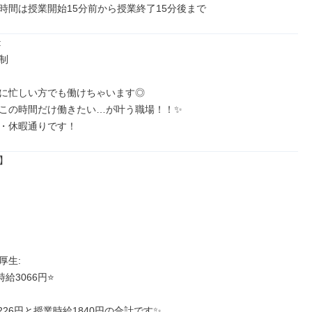
時間は授業開始15分前から授業終了15分後まで


️

に忙しい方でも働けちゃいます◎

この時間だけ働きたい…が叶う職場！！✨

・休暇通りです！


生: 

給3066円⭐️

226円と授業時給1840円の合計です✨
