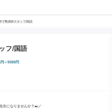
研で塾講師スタッフ/国語
ッフ/国語
6円～5350円
先生になりませんか？✒️／
