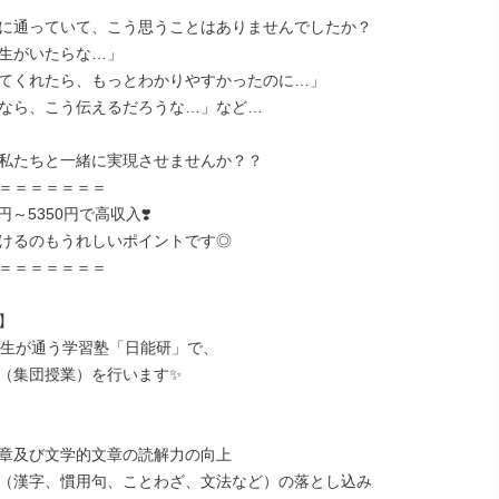
に通っていて、こう思うことはありませんでしたか？

生がいたらな…」

てくれたら、もっとわかりやすかったのに…」

なら、こう伝えるだろうな…」など…

私たちと一緒に実現させませんか？？

＝＝＝＝＝＝＝

6円～5350円で高収入❣️

けるのもうれしいポイントです◎

＝＝＝＝＝＝＝



年生が通う学習塾「日能研」で、

（集団授業）を行います✨

章及び文学的文章の読解力の向上

（漢字、慣用句、ことわざ、文法など）の落とし込み
