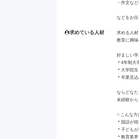
・作文など
などをお任
求めている人材
求める人材: 
教育に興味
好ましい学
＊4年制大卒
＊大学院生

＊卒業見込
ならどなたで
未経験から
✨こんな方
＊国語が得
＊子どもが
＊教育業界