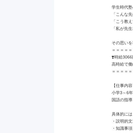
学生時代塾
「こんな先
「こう教え
「私が先生
その思いを
＝＝＝＝＝
❣️時給306
高時給で働
＝＝＝＝＝
【仕事内容】
小学3～6
国語の指導
具体的には

・説明的文
・知識事項