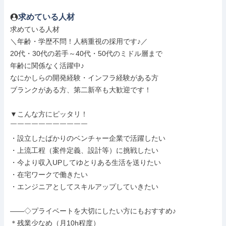
求めている人材
求めている人材

＼年齢・学歴不問！人柄重視の採用です♪／

20代・30代の若手～40代・50代のミドル層まで

年齢に関係なく活躍中♪

なにかしらの開発経験・インフラ経験がある方

ブランクがある方、第二新卒も大歓迎です！

▼こんな方にピッタリ！

￣￣￣￣￣￣￣￣￣￣￣

・設立したばかりのベンチャー企業で活躍したい

・上流工程（案件定義、設計等）に挑戦したい

・今より収入UPしてゆとりある生活を送りたい

・在宅ワークで働きたい

・エンジニアとしてスキルアップしていきたい

――◇プライベートを大切にしたい方にもおすすめ♪

＊残業少なめ（月10h程度）
