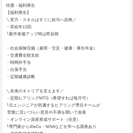
待遇・福利厚生

【福利厚生】

＼実力・スキルはすぐに給与へ反映／

・昇給年12回

└案件単価アップ時は即反映

・社会保険完備（雇用・労災・健康・厚生年金）

・交通費全額支給

・時間外手当

・出張手当

・定期健康診断

＼未来のキャリアを支えます／

・定期ヒアリングMTG（希望すれば毎月可）

└元エンジニアが所属するヒアリング専任チームが

 営業に言いづらい意見や不満を聞いて改善

・オンライン資産形成サポート（任意）

└専門家からiDeCo・NISAなどを学べる講座あり
