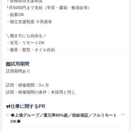
・資格取得支援制度

└月5000円まで支給（学習・書籍・勉強会等）

・副業OK

・独立支援制度 ※実績有

＼働き方にも自由を／

・在宅・リモートOK

・服装・髪型・ネイル自由
試用期間
試用期間あり

試用・研修期間：3ヶ月

仕事に関するPR
◆上場グループ／還元率80%超／前給保証／フルリモート
OK◆