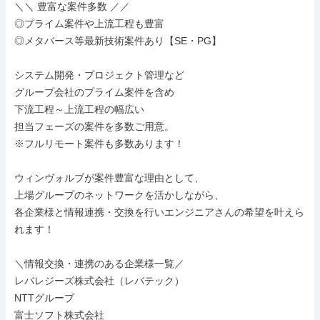
＼＼ 豊富な案件多数 ／／

◎プライム案件や上流工程も豊富

◎メタバース等最新技術案件あり【SE・PG】

システム開発・プロジェクト管理など

グループ会社のプライム案件を含め

下流工程～上流工程の幅広い

担当フェーズの案件を多数ご用意。

※フルリモート案件も多数あります！

ウィンヴォルブが案件豊富な理由として、

上場グループのネットワークを活かしながら、

各企業様と情報連携・交換を行いエンジニアさんの希望を叶えら
れます！

＼情報交換・連携のある企業様一覧／

レバレジーズ株式会社（レバテック）

NTTグループ

富士ソフト株式会社
