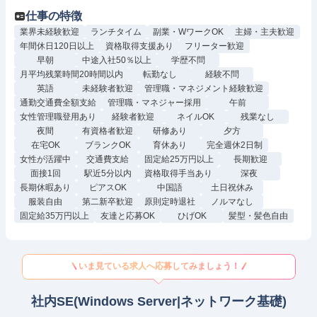
仕事の特徴
業界未経験歓迎
ランチタイム
副業・WワークOK
主婦・主夫歓迎
年間休日120日以上
資格取得支援あり
フリーター歓迎
早朝
中途入社50％以上
学歴不問
月平均残業時間20時間以内
転勤なし
経験不問
英語
未経験者歓迎
管理職・マネジメント経験歓迎
通勤交通費全額支給
管理職・マネジャー採用
午前
女性管理職登用あり
経験者歓迎
ネイルOK
残業なし
夜間
有資格者歓迎
研修あり
夕方
在宅OK
ブランクOK
育休あり
完全週休2日制
女性が活躍中
交通費支給
固定給25万円以上
長期歓迎
面接1回
駅近5分以内
資格取得手当あり
深夜
長期休暇あり
ピアスOK
中国語
土日祝休み
服装自由
第二新卒歓迎
原則定時退社
ノルマなし
固定給35万円以上
友達と応募OK
ひげOK
髪型・髪色自由
いま見ている求人へ応募してみましょう！
社内SE(Windows Server|ネットワーク基礎)