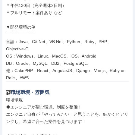
＊年休130日（完全週休2日制）

＊フルリモート案件あり など

▼開発環境の例

￣￣￣￣￣￣￣

言語：Java、C#.Net、VB.Net、Python、Ruby、PHP、
Objective-C

OS：Windows、Linux、MacOS、iOS、Android

DB：Oracle、MySQL、DB2、PostgreSQL、

他：CakePHP、React、AngularJS、Django、Vue.js、Ruby on 
Rails、AWS
職場環境・雰囲気
職場環境

◆エンジニアが望む環境、制度を整備！

エンジニア自身が「やってみたい」と思うことを、細かくヒアリ
ングし、希望に合った案件を見つけます！
