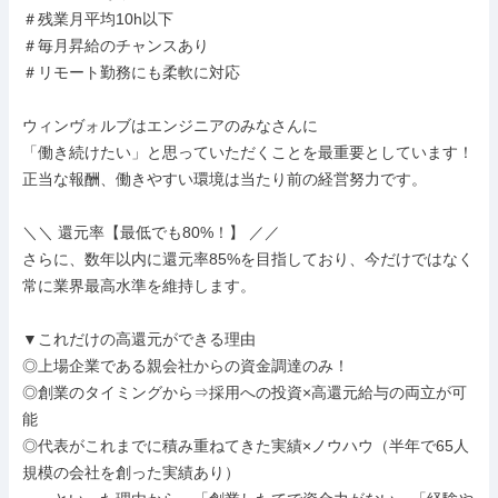
＃残業月平均10h以下

＃毎月昇給のチャンスあり

＃リモート勤務にも柔軟に対応

ウィンヴォルブはエンジニアのみなさんに

「働き続けたい」と思っていただくことを最重要としています！

正当な報酬、働きやすい環境は当たり前の経営努力です。

＼＼ 還元率【最低でも80%！】 ／／

さらに、数年以内に還元率85%を目指しており、今だけではなく
常に業界最高水準を維持します。

▼これだけの高還元ができる理由

◎上場企業である親会社からの資金調達のみ！

◎創業のタイミングから⇒採用への投資×高還元給与の両立が可
能

◎代表がこれまでに積み重ねてきた実績×ノウハウ（半年で65人
規模の会社を創った実績あり）
