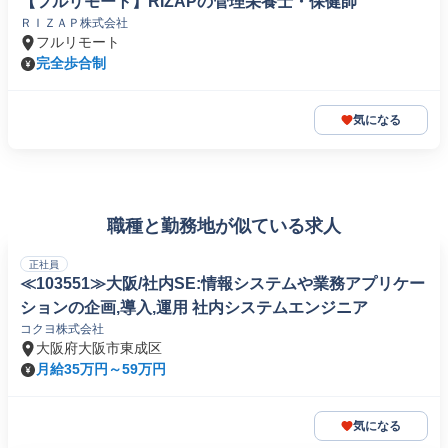
【フルリモート】RIZAPの管理栄養士・保健師
ＲＩＺＡＰ株式会社
フルリモート
完全歩合制
気になる
職種と勤務地が似ている求人
正社員
≪103551≫大阪/社内SE:情報システムや業務アプリケー
ションの企画,導入,運用 社内システムエンジニア
コクヨ株式会社
大阪府大阪市東成区
月給35万円～59万円
気になる