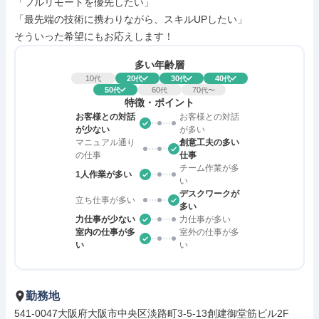
「フルリモートを優先したい」

「最先端の技術に携わりながら、スキルUPしたい」

そういった希望にもお応えします！
多い年齢層
10
20
30
40
代
代
代
代
50
60
70
代
代
代〜
特徴・ポイント
お客様との対話
お客様との対話
が少ない
が多い
マニュアル通り
創意工夫の多い
の仕事
仕事
チーム作業が多
1人作業が多い
い
デスクワークが
立ち仕事が多い
多い
力仕事が少ない
力仕事が多い
室内の仕事が多
室外の仕事が多
い
い
勤務地
541-0047大阪府大阪市中央区淡路町3-5-13創建御堂筋ビル2F