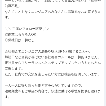
――といった理由から、「創業したてで資金力がない」「経験や
知識不足」

なんてこともなくエンジニアのみなさんに高還元をお約束できま
す。

＼＼ 手厚いフォロー環境 ／／

◎副業はもちろんOK

◎帰社日は一切なし

会社都合でエンジニアの成長や収入UPを邪魔することや、

帰社日など全員が喜ばない会社都合のルールは一切ありません。

正社員からフリーランスへとステップアップしたい方ももちろん
支援します。

ただ、社内での交流を楽しみたい方には機会を提供しています。

一人一人に寄り添った働き方を心がけていますので、

連絡頻度等もご希望の内容で、快適に働ける環境を提供し続けま
す。
