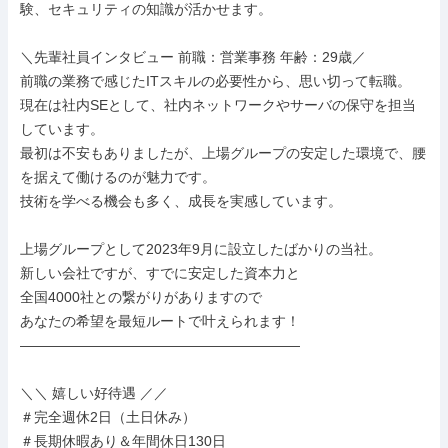
験、セキュリティの知識が活かせます。

＼先輩社員インタビュー 前職：営業事務 年齢：29歳／

前職の業務で感じたITスキルの必要性から、思い切って転職。

現在は社内SEとして、社内ネットワークやサーバの保守を担当
しています。

最初は不安もありましたが、上場グループの安定した環境で、腰
を据えて働けるのが魅力です。

技術を学べる機会も多く、成長を実感しています。

上場グループとして2023年9月に設立したばかりの当社。

新しい会社ですが、すでに安定した資本力と

全国4000社との繋がりがありますので

あなたの希望を最短ルートで叶えられます！

――――――――――――――――――――

＼＼ 嬉しい好待遇 ／／

＃完全週休2日（土日休み）

＃長期休暇あり＆年間休日130日
