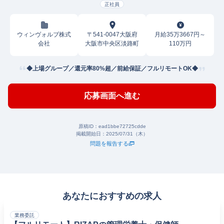
正社員
ウィンヴォルブ株式
〒541-0047大阪府
月給35万3667円～
会社
大阪市中央区淡路町
110万円
◆上場グループ／還元率80%超／前給保証／フルリモートOK◆
応募画面へ進む
原稿ID：
ead1bbe72725cdde
掲載開始日：
2025/07/31（木）
問題を報告する
あなたにおすすめの求人
業務委託