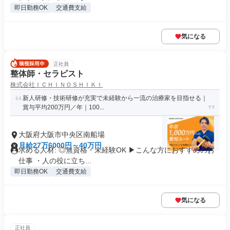
即日勤務OK
交通費支給
気になる
正社員
整体師・セラピスト
株式会社ＩＣＨＩＮＯＳＨＩＫＩ
新人研修・技術研修が充実で未経験から一流の治療家を目指せる｜
賞与平均200万円／年｜100...
大阪府大阪市中央区南船場
月給27万6000円～40万円
求める人材: ◎無資格・未経験OK ▶︎こんな方におすすめのお
仕事 ・人の役に立ち...
即日勤務OK
交通費支給
気になる
正社員