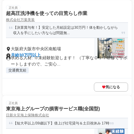
正社員
超高圧洗浄機を使っての目荒らし作業
株式会社万葉美装
【決算賞与有！】安定した月給設定は30万円！体を動かしながら
収入を手にしたい方ならば問題無...
大阪府大阪市中央区南船場
月給30万円以上
求める人材: ※未経験歓迎します！ （丁寧なＯＪＴ研修でサポ
ートしますので、ご安心...
交通費支給
気になる
正社員
東京海上グループの損害サービス職(全国型)
日新火災海上保険株式会社
【短大卒以上/39歳以下】借上げ社宅貸与＆土日祝休み 17時