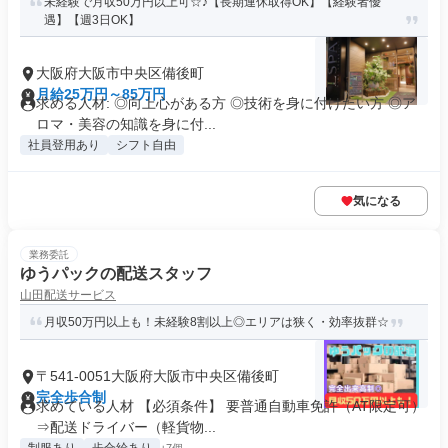
未経験で月収50万円以上可☆♪【長期連休取得OK】【経験者優
遇】【週3日OK】
大阪府大阪市中央区備後町
月給25万円～85万円
求める人材: ◎向上心がある方 ◎技術を身に付けたい方 ◎ア
ロマ・美容の知識を身に付...
社員登用あり
シフト自由
気になる
業務委託
ゆうパックの配送スタッフ
山田配送サービス
月収50万円以上も！未経験8割以上◎エリアは狭く・効率抜群☆
〒541-0051大阪府大阪市中央区備後町
完全歩合制
求めている人材 【必須条件】 要普通自動車免許（AT限定可）
⇒配送ドライバー（軽貨物...