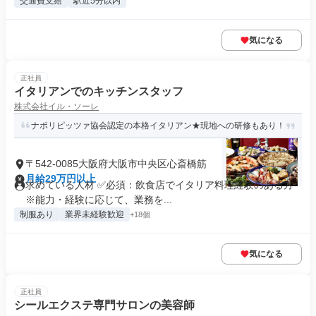
交通費支給
駅近5分以内
気になる
正社員
イタリアンでのキッチンスタッフ
株式会社イル・ソーレ
ナポリピッツァ協会認定の本格イタリアン★現地への研修もあり！
〒542-0085大阪府大阪市中央区心斎橋筋
月給29万円以上
求めている人材 ✅必須：飲食店でイタリア料理経験のある方
※能力・経験に応じて、業務を...
制服あり
業界未経験歓迎
+18個
気になる
正社員
シールエクステ専門サロンの美容師