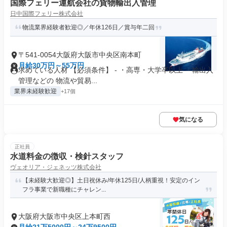
国際フェリー運航会社の貨物輸出入管理
日中国際フェリー株式会社
物流業界経験者歓迎◎／年休126日／賞与年二回
〒541-0054大阪府大阪市中央区南本町
月給30万円～55万円
求めている人材 【必須条件】 - ・高専・大学卒以上 ・輸出入
管理などの 物流や貿易...
業界未経験歓迎
+17個
気になる
正社員
水道料金の徴収・検針スタッフ
ヴェオリア・ジェネッツ株式会社
【未経験大歓迎◎】土日祝休み/年休125日/人柄重視！安定のイン
フラ事業で新職種にチャレン...
大阪府大阪市中央区上本町西