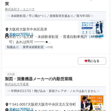
実
株式会社ラ・ユニーク
未経験歓迎／手に職がつく／資格取得支援あり／賞与年3回
大阪府大阪市中央区高津
月給23万円以上
求めている人材 ・未経験者歓迎 ・普通自動車免許（AT限定
可）あれば尚可 ━━━ ■...
制服あり
業界未経験歓迎
+20個
気になる
正社員
製図・測量機器メーカーの内勤営業職
株式会社大平産業
年間休日117日！飛び込み・新規テレアポ・ノルマはありません
〒541-0057大阪府大阪市中央区北久宝寺町
月給21万円以上