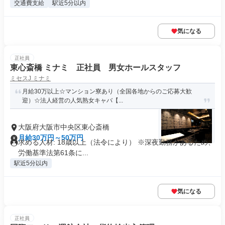
交通費支給
駅近5分以内
気になる
正社員
東心斎橋 ミナミ 正社員 男女ホールスタッフ
ミセスJ ミナミ
月給30万以上☆マンション寮あり（全国各地からのご応募大歓
迎）☆法人経営の人気熟女キャバ【...
大阪府大阪市中央区東心斎橋
月給30万円～50万円
求める人材: 18歳以上（法令により） ※深夜勤務があるため、
労働基準法第61条に...
駅近5分以内
気になる
正社員