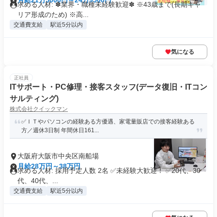
月給21万5000円～24万9500円
求める人材: ✽業界・職種未経験歓迎✽ ※43歳まで(長期キャ
リア形成のため) ※高...
交通費支給
駅近5分以内
気になる
正社員
ITサポート・PC修理・接客スタッフ(データ復旧・ITコン
サルティング)
株式会社クイックマン
✅ＩＴやパソコンの経験ある方優遇、家電量販店での接客経験ある
方／週休3日制 年間休日161...
大阪府大阪市中央区南船場
月給28万円～38万円
求める人材: 採用予定人数 2名 ✅未経験大歓迎！ ✅20代、30
代、40代、...
交通費支給
駅近5分以内