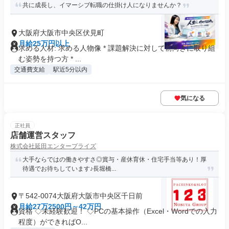
共に成長し、イマーシブ転職の仕掛け人になりませんか？
大阪府大阪市中央区伏見町
月給25万円以上
求める人材: 求める人物像 * 課題解決に対して前向きに取り組
む姿勢を持つ方 * ...
交通費支給
駅近5分以内
気になる
正社員
店舗運営スタッフ
株式会社延田エンタープライズ
大手ならではの働きやすさ◎賞与・産休育休・住宅手当等あり！厚
待遇でお待ちしています♪長堀橋...
〒542-0074大阪府大阪市中央区千日前
月給27万2500円～42万円
資格 ◇未経験歓迎！ ◇PCの基本操作（Excel・Wordでの入力
程度）ができればO...