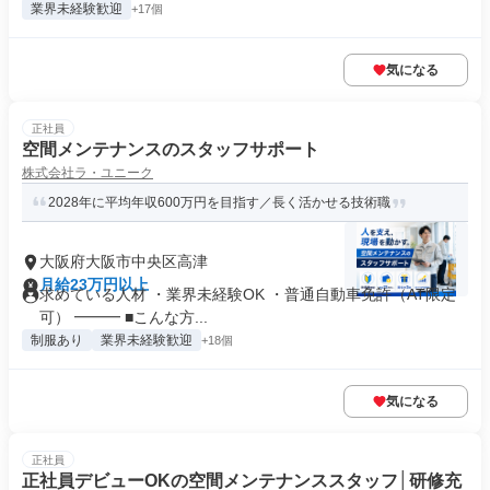
業界未経験歓迎
+17個
気になる
正社員
空間メンテナンスのスタッフサポート
株式会社ラ・ユニーク
2028年に平均年収600万円を目指す／長く活かせる技術職
大阪府大阪市中央区高津
月給23万円以上
求めている人材 ・業界未経験OK ・普通自動車免許（AT限定
可） ━━━ ■こんな方...
制服あり
業界未経験歓迎
+18個
気になる
正社員
正社員デビューOKの空間メンテナンススタッフ│研修充