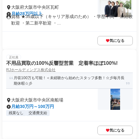
大阪府大阪市中央区瓦町
月給28万円以上
資格 ★35歳以下（キャリア形成のため） ・学歴不問 ・未経験
歓迎 ・第二新卒歓迎 ・...
気になる
正社員
不用品買取の100%反響型営業 定着率ほぼ100%!
RJホールディングス株式会社
月収100万も可能！＜未経験から始めたスタッフ多数！☆彡毎月長
期休暇☆彡
大阪府大阪市中央区南船場
月給30万円～100万円
残業なし
交通費支給
気になる