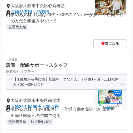
大阪府大阪市中央区心斎橋筋
月給28万円～38万円
求める人材: 現場は20代・30代のメンバーが多いので 同世代
の方だと馴染みやすいで...
交通費支給
気になる
正社員
設置・配線サポートスタッフ
株式会社オプテック
【未経験から手に職】配線を、つなぐ人。｜研修1ヶ月・土日祝休
み・20〜30代活躍
大阪府大阪市中央区南船場
月給24万5000円～30万円
求める人材: 【必須条件】 ・普通自動車免許（AT限定可）
※歯科医院への訪問で使用...
交通費支給
駅近5分以内