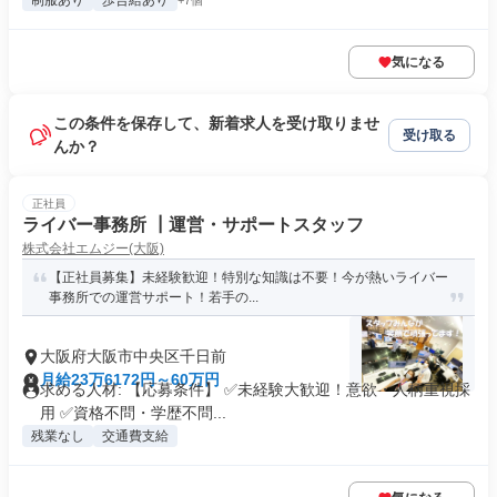
制服あり
歩合給あり
+7個
気になる
この条件を保存して、新着求人を受け取りませ
受け取る
んか？
正社員
ライバー事務所 ┃運営・サポートスタッフ
株式会社エムジー(大阪)
【正社員募集】未経験歓迎！特別な知識は不要！今が熱いライバー
事務所での運営サポート！若手の...
大阪府大阪市中央区千日前
月給23万6172円～60万円
求める人材: 【応募条件】 ✅未経験大歓迎！意欲・人柄重視採
用 ✅資格不問・学歴不問...
残業なし
交通費支給