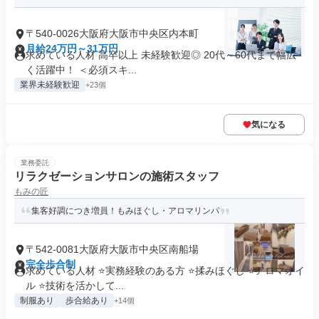
〒540-0026大阪府大阪市中央区内本町
月給24万円～31万円
求めている人材 高卒以上 未経験歓迎◎ 20代～60代まで幅広
く活躍中！ ＜必須スキ...
業界未経験歓迎
+23個
気になる
業務委託
リラクゼーションサロンの施術スタッフ
もみの匠
集客好調につき増員！もみほぐし・アロマリンパ
〒542-0081大阪府大阪市中央区南船場
完全歩合制
求めている人材 ⭐実務経験のある方 ⭐️揉みほぐし ⭐️アロマオイ
ル ⭐技術を活かして...
制服あり
歩合給あり
+14個