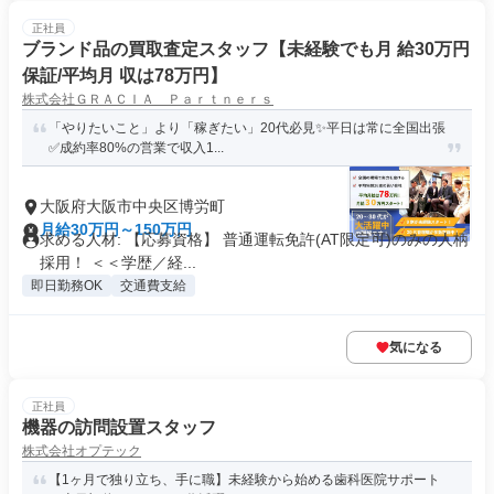
正社員
ブランド品の買取査定スタッフ【未経験でも月 給30万円
保証/平均月 収は78万円】
株式会社ＧＲＡＣＩＡ Ｐａｒｔｎｅｒｓ
「やりたいこと」より「稼ぎたい」20代必見✨平日は常に全国出張
✅成約率80%の営業で収入1...
大阪府大阪市中央区博労町
月給30万円～150万円
求める人材: 【応募資格】 普通運転免許(AT限定可)のみの人柄
採用！ ＜＜学歴／経...
即日勤務OK
交通費支給
気になる
正社員
機器の訪問設置スタッフ
株式会社オプテック
【1ヶ月で独り立ち、手に職】未経験から始める歯科医院サポート