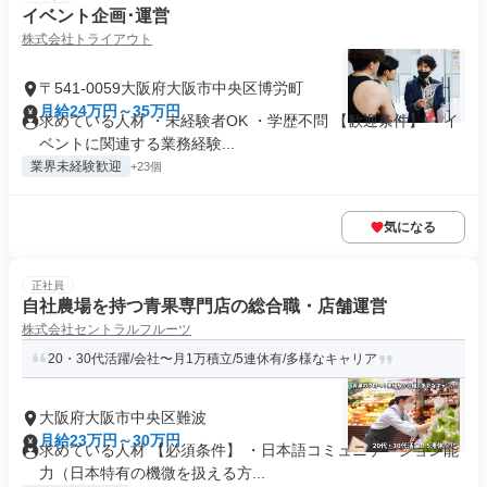
イベント企画･運営
株式会社トライアウト
〒541-0059大阪府大阪市中央区博労町
月給24万円～35万円
求めている人材 ・未経験者OK ・学歴不問 【歓迎条件】 ・イ
ベントに関連する業務経験...
業界未経験歓迎
+23個
気になる
正社員
自社農場を持つ青果専門店の総合職・店舗運営
株式会社セントラルフルーツ
20・30代活躍/会社〜月1万積立/5連休有/多様なキャリア
大阪府大阪市中央区難波
月給23万円～30万円
求めている人材 【必須条件】 ・日本語コミュニケーション能
力（日本特有の機微を扱える方...