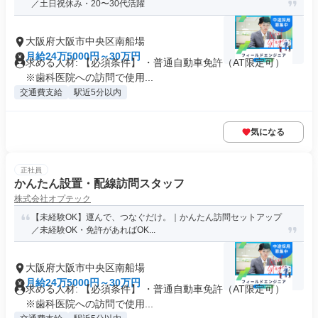
／土日祝休み・20〜30代活躍
大阪府大阪市中央区南船場
月給24万5000円～30万円
求める人材: 【必須条件】 ・普通自動車免許（AT限定可）
※歯科医院への訪問で使用...
交通費支給
駅近5分以内
気になる
正社員
かんたん設置・配線訪問スタッフ
株式会社オプテック
【未経験OK】運んで、つなぐだけ。｜かんたん訪問セットアップ
／未経験OK・免許があればOK...
大阪府大阪市中央区南船場
月給24万5000円～30万円
求める人材: 【必須条件】 ・普通自動車免許（AT限定可）
※歯科医院への訪問で使用...