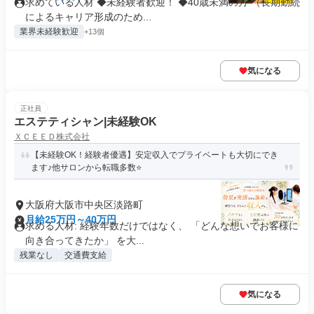
求めている人材 ◆未経験者歓迎！ ◆40歳未満の方 （長期勤続
によるキャリア形成のため...
業界未経験歓迎
+13個
気になる
正社員
エステティシャン|未経験OK
ＸＣＥＥＤ株式会社
【未経験OK！経験者優遇】安定収入でプライベートも大切にでき
ます♪他サロンから転職多数⭐
大阪府大阪市中央区淡路町
月給25万円～40万円
求める人材: 経験年数だけではなく、 「どんな想いでお客様に
向き合ってきたか」 を大...
残業なし
交通費支給
気になる