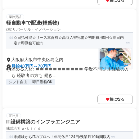
気になる
業務委託
軽自動車で配送(軽貨物)
(株)リバーサル・イノベーション
☆日払可能☆リース車両有☆高収入寮完備☆初期費用0円☆即日内
定☆即勤務可能☆
大阪府大阪市中央区島之内
月給40万円～70万円
求める人材: 〓〓〓〓〓〓〓〓〓〓〓 学歴不問◎ 未経験の方
も 経験者の方も 働き...
シフト自由
即日勤務OK
気になる
正社員
IT設備構築のインフラエンジニア
株式会社ａ‐ｋｉｎｄ
未経験からITのプロへ！年間休日124日/残業月10時間以内