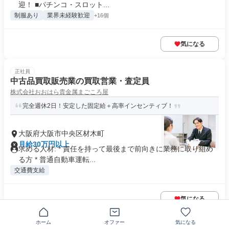
迎！ ■パチンコ・スロット...
制服あり
業界未経験歓迎
+16個
気になる
正社員
中古品買取販売業の買取営業・査定員
株式会社おおはら貴金属まごころ屋
完全週休2日！安定した固定給＋高率インセンティブ！
大阪府大阪市中央区材木町
月給30万円以上
求める人材: * 責任を持って最後まで前向きに業務に取り組め
る方 * 普通自動車運転...
交通費支給
気になる
ホーム
オファー
気になる
正社員