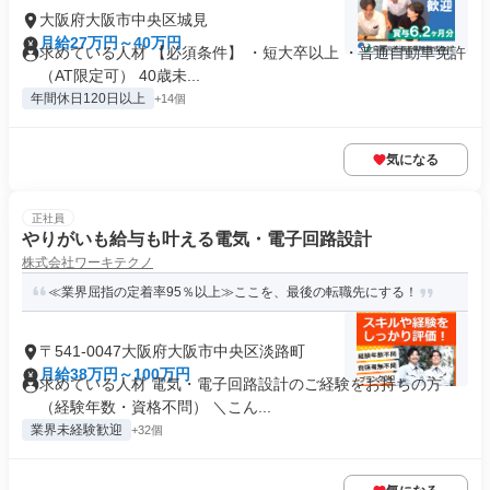
大阪府大阪市中央区城見
月給27万円～40万円
求めている人材 【必須条件】 ・短大卒以上 ・普通自動車免許
（AT限定可） 40歳未...
年間休日120日以上
+14個
気になる
正社員
やりがいも給与も叶える電気・電子回路設計
株式会社ワーキテクノ
≪業界屈指の定着率95％以上≫ここを、最後の転職先にする！
〒541-0047大阪府大阪市中央区淡路町
月給38万円～100万円
求めている人材 電気・電子回路設計のご経験をお持ちの方
（経験年数・資格不問） ＼こん...
業界未経験歓迎
+32個