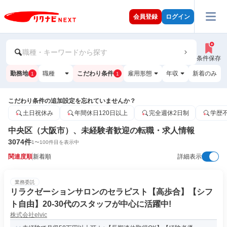
会員登録
ログイン
職種・キーワードから探す
条件保存
勤務地
職種
こだわり条件
雇用形態
年収
新着のみ
1
1
こだわり条件の追加設定を忘れていませんか？
土日祝休み
年間休日120日以上
完全週休2日制
学歴
中央区（大阪市）、未経験者歓迎の転職・求人情報
3074
件
1
〜
100
件目を表示中
関連度順
新着順
詳細表示
業務委託
リラクゼーションサロンのセラピスト【高歩合】【シフ
ト自由】20-30代のスタッフが中心に活躍中!
株式会社elvic