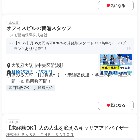
気になる
正社員
オフィスビルの警備スタッフ
コスモ警備保障株式会社
【NEW】月35万円も可!! 90%が未経験スタート！中高年/シニア/ブ
ランクあり活躍中！...
大阪府大阪市中央区難波駅
月給25万円～35万円
求める人材: 【応募条件】 ・未経験歓迎 ・学歴不問 ・経歴不
問 ・転職回数不問！ ...
即日勤務OK
交通費支給
気になる
正社員
【未経験OK】人の人生を変えるキャリアアドバイザー
株式会社ＰＡＳＳ ＴＨＥ ＢＡＴＯＮ