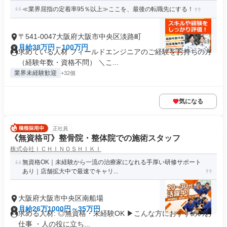
≪業界屈指の定着率95％以上≫ここを、最後の転職先にする！
〒541-0047大阪府大阪市中央区淡路町
月給38万円～100万円
求めている人材 フィールドエンジニアのご経験をお持ちの方
（経験年数・資格不問） ＼こ...
業界未経験歓迎
+32個
気になる
正社員
《無資格可》整骨院・整体院での施術スタッフ
株式会社ＩＣＨＩＮＯＳＨＩＫＩ
無資格OK｜未経験から一流の治療家になれる手厚い研修サポート
あり｜店舗拡大中で最速でキャリ...
大阪府大阪市中央区南船場
月給26万1000円～35万円
求める人材: ◎無資格・未経験OK ▶︎こんな方におすすめのお
仕事 ・人の役に立ち...