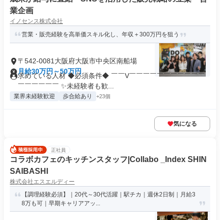
業企画
イノセンス株式会社
営業・販売経験を高単価スキル化し、年収＋300万円を狙う
〒542-0081大阪府大阪市中央区南船場
月給30万円～50万円
求めている人材 ◆必須条件◆ ￣￣V￣￣￣￣￣￣￣￣￣￣￣
￣￣￣￣￣￣ ✨未経験者も歓...
業界未経験歓迎
歩合給あり
+23個
気になる
正社員
コラボカフェのキッチンスタッフ|Collabo _Index SHIN
SAIBASHI
株式会社エスエルディー
【調理経験必須】｜20代～30代活躍｜駅チカ｜週休2日制｜月給3
8万も可｜早期キャリアアッ...