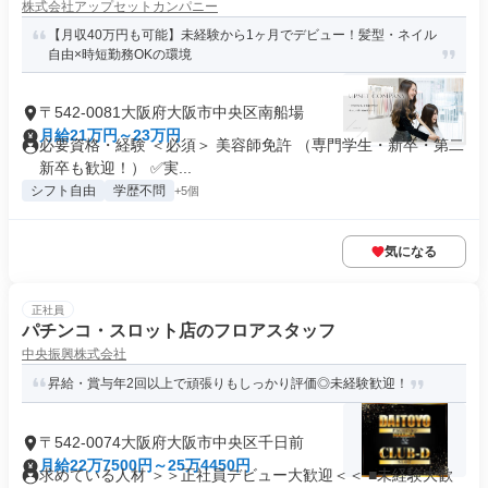
株式会社アップセットカンパニー
【月収40万円も可能】未経験から1ヶ月でデビュー！髪型・ネイル
自由×時短勤務OKの環境
〒542-0081大阪府大阪市中央区南船場
月給21万円～23万円
必要資格・経験 ＜必須＞ 美容師免許 （専門学生・新卒・第二
新卒も歓迎！） ✅実...
シフト自由
学歴不問
+5個
気になる
正社員
パチンコ・スロット店のフロアスタッフ
中央振興株式会社
昇給・賞与年2回以上で頑張りもしっかり評価◎未経験歓迎！
〒542-0074大阪府大阪市中央区千日前
月給22万7500円～25万4450円
求めている人材 ＞＞正社員デビュー大歓迎＜＜ ■未経験大歓