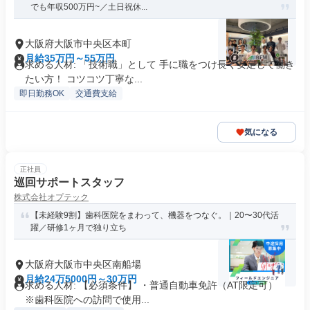
でも年収500万円~／土日祝休...
大阪府大阪市中央区本町
月給35万円～55万円
求める人材: 「技術職」として 手に職をつけ長く安定して働き
たい方！ コツコツ丁寧な...
即日勤務OK
交通費支給
気になる
正社員
巡回サポートスタッフ
株式会社オプテック
【未経験9割】歯科医院をまわって、機器をつなぐ。｜20〜30代活
躍／研修1ヶ月で独り立ち
大阪府大阪市中央区南船場
月給24万5000円～30万円
求める人材: 【必須条件】 ・普通自動車免許（AT限定可）
※歯科医院への訪問で使用...