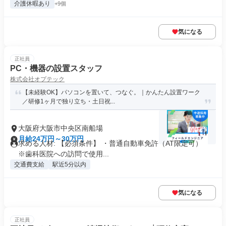
介護休暇あり
+9個
気になる
正社員
PC・機器の設置スタッフ
株式会社オプテック
【未経験OK】パソコンを置いて、つなぐ。｜かんたん設置ワーク
／研修1ヶ月で独り立ち・土日祝...
大阪府大阪市中央区南船場
月給24万円～30万円
求める人材: 【必須条件】 ・普通自動車免許（AT限定可）
※歯科医院への訪問で使用...
交通費支給
駅近5分以内
気になる
正社員