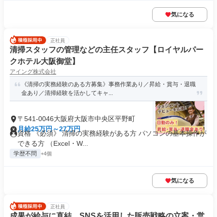
気になる
正社員
清掃スタッフの管理などの主任スタッフ【ロイヤルパー
クホテル大阪御堂】
アイング株式会社
《清掃の実務経験のある方募集》事務作業あり／昇給・賞与・退職
金あり／清掃経験を活かしてキャ...
〒541-0046大阪府大阪市中央区平野町
月給25万円～27万円
資格 《必須》 清掃の実務経験がある方 パソコンの基本操作が
できる方 （Excel・W...
学歴不問
+4個
気になる
正社員
成果が給与に直結 SNSを活用した販売戦略の立案・営