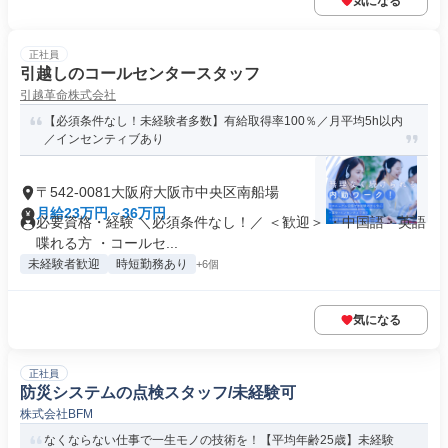
気になる
正社員
引越しのコールセンタースタッフ
引越革命株式会社
【必須条件なし！未経験者多数】有給取得率100％／月平均5h以内
／インセンティブあり
〒542-0081大阪府大阪市中央区南船場
月給23万円～36万円
必要資格・経験 ＼必須条件なし！／ ＜歓迎＞ ・中国語・英語
喋れる方 ・コールセ...
未経験者歓迎
時短勤務あり
+6個
気になる
正社員
防災システムの点検スタッフ/未経験可
株式会社BFM
なくならない仕事で一生モノの技術を！【平均年齢25歳】未経験