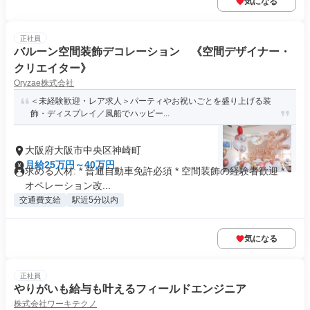
気になる
正社員
バルーン空間装飾デコレーション 《空間デザイナー・
クリエイター》
Oryzae株式会社
＜未経験歓迎・レア求人＞パーティやお祝いごとを盛り上げる装
飾・ディスプレイ／風船でハッピー...
大阪府大阪市中央区神崎町
月給25万円～40万円
求める人材: * 普通自動車免許必須 * 空間装飾の経験者歓迎 *
オペレーション改...
交通費支給
駅近5分以内
気になる
正社員
やりがいも給与も叶えるフィールドエンジニア
株式会社ワーキテクノ