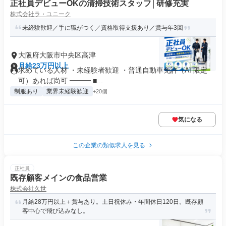
正社員デビューOKの清掃技術スタッフ│研修充実
株式会社ラ・ユニーク
未経験歓迎／手に職がつく／資格取得支援あり／賞与年3回
大阪府大阪市中央区高津
月給23万円以上
求めている人材 ・未経験者歓迎 ・普通自動車免許（AT限定
可）あれば尚可 ━━━ ■...
制服あり
業界未経験歓迎
+20個
気になる
この企業の類似求人を見る
正社員
既存顧客メインの食品営業
株式会社久世
月給28万円以上＋賞与あり。土日祝休み・年間休日120日。既存顧
客中心で飛び込みなし。