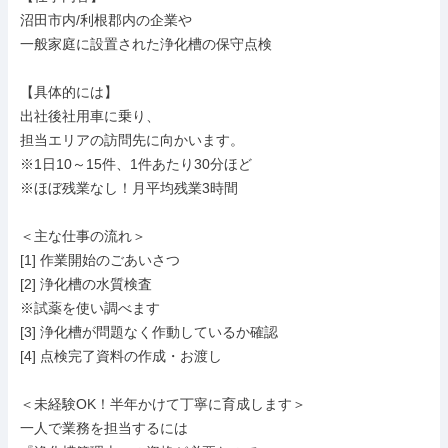
沼田市内/利根郡内の企業や

一般家庭に設置された浄化槽の保守点検

【具体的には】

出社後社用車に乗り、

担当エリアの訪問先に向かいます。

※1日10～15件、1件あたり30分ほど

※ほぼ残業なし！月平均残業3時間

＜主な仕事の流れ＞

[1] 作業開始のごあいさつ

[2] 浄化槽の水質検査

※試薬を使い調べます

[3] 浄化槽が問題なく作動しているか確認

[4] 点検完了資料の作成・お渡し

＜未経験OK！半年かけて丁寧に育成します＞

一人で業務を担当するには
