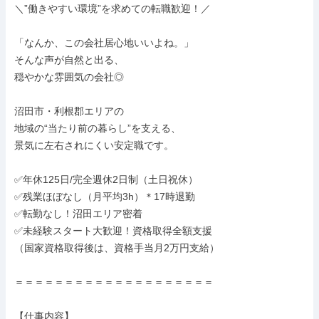
＼”働きやすい環境”を求めての転職歓迎！／

「なんか、この会社居心地いいよね。」

そんな声が自然と出る、

穏やかな雰囲気の会社◎

沼田市・利根郡エリアの

地域の“当たり前の暮らし”を支える、

景気に左右されにくい安定職です。

✅年休125日/完全週休2日制（土日祝休）

✅残業ほぼなし（月平均3h）＊17時退勤

✅転勤なし！沼田エリア密着

✅未経験スタート大歓迎！資格取得全額支援

（国家資格取得後は、資格手当月2万円支給）

＝＝＝＝＝＝＝＝＝＝＝＝＝＝＝＝＝＝＝＝

【仕事内容】
