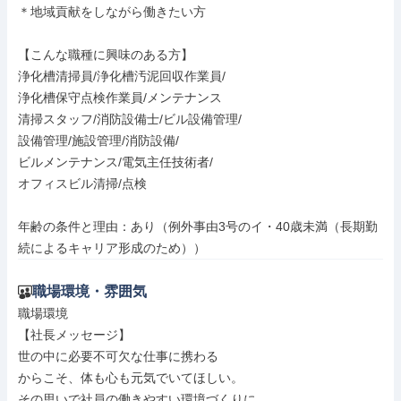
＊地域貢献をしながら働きたい方

【こんな職種に興味のある方】

浄化槽清掃員/浄化槽汚泥回収作業員/

浄化槽保守点検作業員/メンテナンス

清掃スタッフ/消防設備士/ビル設備管理/

設備管理/施設管理/消防設備/

ビルメンテナンス/電気主任技術者/

オフィスビル清掃/点検

年齢の条件と理由：あり（例外事由3号のイ・40歳未満（長期勤
続によるキャリア形成のため））
職場環境・雰囲気
職場環境

【社長メッセージ】

世の中に必要不可欠な仕事に携わる

からこそ、体も心も元気でいてほしい。

その思いで社員の働きやすい環境づくりに
