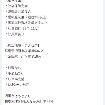
【福利厚生】

＊社会保険完備

＊退職金共済加入

＊退職金制度（勤続3年以上）

＊国家試験資格取得支援あり

＊社員旅行（3年に1度）

＊社員寮あり

【周辺地域・アクセス】

群馬県沼田市横塚町934-2

「沼田駅」から車で15分

＊転勤なし

＊車通勤OK

＊駐車場完備

＊UIJターン歓迎

沼田市はもとより、

川場村/昭和村/みなかみ町/片品村
