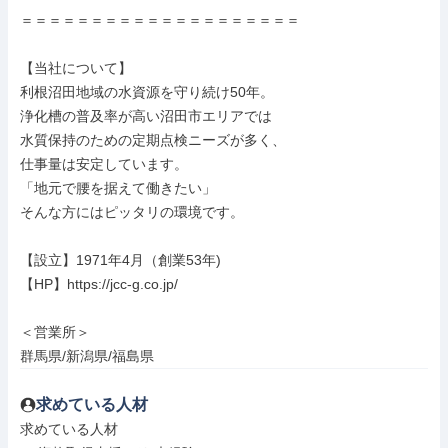
＝＝＝＝＝＝＝＝＝＝＝＝＝＝＝＝＝＝＝＝

【当社について】

利根沼田地域の水資源を守り続け50年。

浄化槽の普及率が高い沼田市エリアでは

水質保持のための定期点検ニーズが多く、

仕事量は安定しています。

「地元で腰を据えて働きたい」

そんな方にはピッタリの環境です。

【設立】1971年4月（創業53年)

【HP】https://jcc-g.co.jp/

＜営業所＞

群馬県/新潟県/福島県
求めている人材
求めている人材
