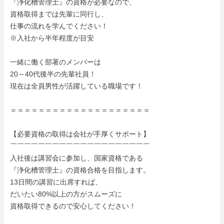
『浄化槽管理士』の資格が必要なので、

資格取得までは先輩に同行し、

仕事の流れを学んでください！

※入社から半年程度が目安

一緒に働く部署のメンバーは

20～40代後半の先輩社員！

現在は全員男性が活躍している職場です！

＝＝＝＝＝＝＝＝＝＝＝＝＝＝＝＝＝＝＝＝

【必要資格の取得は会社が手厚くサポート】

￣￣￣￣￣￣￣￣￣￣￣￣￣￣￣￣￣￣￣￣

入社後は講習会に参加し、国家資格である

『浄化槽管理士』の資格合格を目指します。

13日間の講習に出席すれば、

だいたい80%以上の方がスムーズに

資格取得できるので安心してください！
