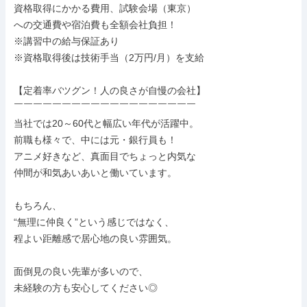
資格取得にかかる費用、試験会場（東京）

への交通費や宿泊費も全額会社負担！

※講習中の給与保証あり

※資格取得後は技術手当（2万円/月）を支給

【定着率バツグン！人の良さが自慢の会社】

￣￣￣￣￣￣￣￣￣￣￣￣￣￣￣￣￣￣￣

当社では20～60代と幅広い年代が活躍中。

前職も様々で、中には元・銀行員も！

アニメ好きなど、真面目でちょっと内気な

仲間が和気あいあいと働いています。

もちろん、

“無理に仲良く”という感じではなく、

程よい距離感で居心地の良い雰囲気。

面倒見の良い先輩が多いので、

未経験の方も安心してください◎
