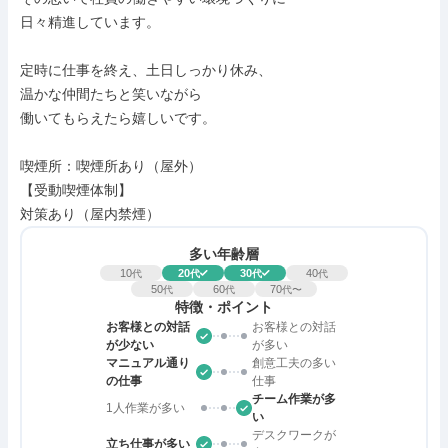
日々精進しています。

定時に仕事を終え、土日しっかり休み、

温かな仲間たちと笑いながら

働いてもらえたら嬉しいです。

喫煙所：喫煙所あり（屋外）

【受動喫煙体制】

対策あり（屋内禁煙）
多い年齢層
10
20
30
40
代
代
代
代
50
60
70
代
代
代〜
特徴・ポイント
お客様との対話
お客様との対話
が少ない
が多い
マニュアル通り
創意工夫の多い
の仕事
仕事
チーム作業が多
1人作業が多い
い
デスクワークが
立ち仕事が多い