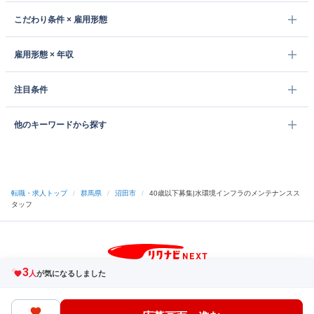
こだわり条件 × 雇用形態
雇用形態 × 年収
注目条件
他のキーワードから探す
転職・求人トップ
/
群馬県
/
沼田市
/
40歳以下募集|水環境インフラのメンテナンスス
タッフ
3
サイトトップへ
人
が気になるしました
中途採用をご検討の企業様
利用規約・プライバシーポリシー
サイトマップ
ヘルプ・お問い合わせ