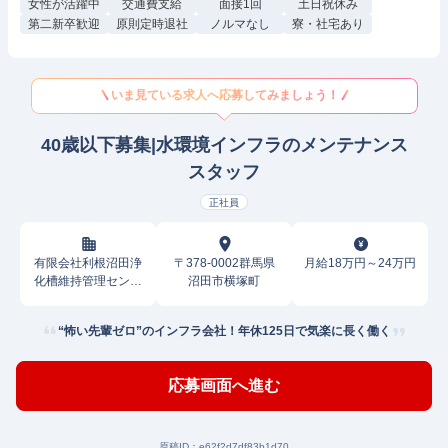
女性が活躍中
交通費支給
面接1回
土日祝休み
第二新卒歓迎
原則定時退社
ノルマなし
寮・社宅あり
いま見ている求人へ応募してみましょう！
40歳以下募集|水環境インフラのメンテナンス
スタッフ
正社員
有限会社利根沼田浄
〒378-0002群馬県
月給18万円～24万円
化槽維持管理センタ
沼田市横塚町
ー
“怖い先輩ゼロ”のインフラ会社！年休125日で気楽に長く働く
応募画面へ進む
原稿ID：
e62f2d7df83b1d70