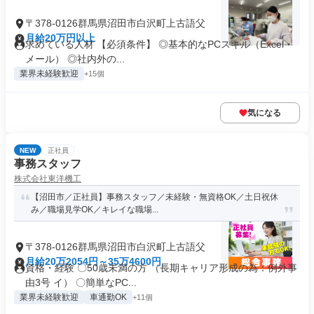
〒378-0126群馬県沼田市白沢町上古語父
月給20万円以上
求めている人材 【必須条件】 ◎基本的なPCスキル（Excel・
メール） ◎社内外の...
業界未経験歓迎
+15個
気になる
NEW
正社員
事務スタッフ
株式会社東洋機工
【沼田市／正社員】事務スタッフ／未経験・無資格OK／土日祝休
み／職場見学OK／キレイな職場...
〒378-0126群馬県沼田市白沢町上古語父
月給20万2054円～35万4600円
資格・経験 〇50歳未満の方 （長期キャリア形成の為：例外事
由3号 イ） 〇簡単なPC...
業界未経験歓迎
車通勤OK
+11個