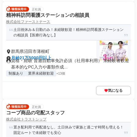
正社員
精神科訪問看護ステーションの相談員
株式会社ファーストナース
土日祝休み＆日勤のみ！未経験歓迎！精神科訪問看護ステーション
の相談員【医療行為なし】
群馬県沼田市薄根町
月給21万5000円以上
資格・経験 普通自動車免許必須（社用車利用） 未経験者歓迎
基本的なPC入力や書類作成...
制服あり
業界未経験歓迎
+13個
気になる
正社員
コープ商品の宅配スタッフ
株式会社トラストシップ
置き配利用で再配達なし、土日休みで家族と過ごす時間も増える！
固定ルートで未経験でも安心