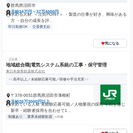
群馬県沼田市
月給34万円～37万4000円
求める人材: ＜注目POINT＞ ・製造の仕事が好き、興味がある
方 ・自分の成長を評...
即日勤務OK
交通費支給
気になる
正社員
地域総合職|電気システム系統の工事・保守管理
東日本旅客鉄道株式会社
高卒以上／未経験応募可能／研修や手当充実
〒378-0031群馬県沼田市薄根町
月給26万3000円以上
求めている人材 未経験応募可能／人物重視の採用 年間を通じ
新卒・経験者採用を合わせて1...
制服あり
業界未経験歓迎
+25個