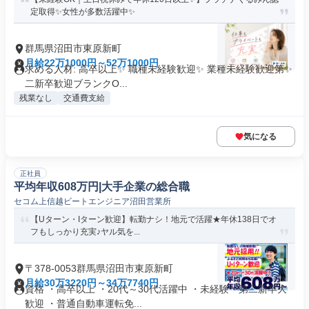
定取得✨女性が多数活躍中✨
群馬県沼田市東原新町
月給22万1000円～52万1000円
求める人材: 高卒以上✨ 職種未経験歓迎✨ 業種未経験歓迎第✨
二新卒歓迎ブランクO...
残業なし
交通費支給
気になる
正社員
平均年収608万円|大手企業の総合職
セコム上信越ビートエンジニア沼田営業所
【Uターン・Iターン歓迎】転勤ナシ！地元で活躍★年休138日でオ
フもしっかり充実♪ヤル気を...
〒378-0053群馬県沼田市東原新町
月給30万3220円～34万7740円
資格 ・高卒以上 ・20代～30代活躍中 ・未経験・第二新卒大
歓迎 ・普通自動車運転免...