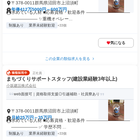
〒378-0011群馬県沼田市上沼須町
年俸412万5000円～600万円
求めている人材 ■応募資格・歓迎条件 ――――――――――
―――――― ✨重機オペレー...
制服あり
業界未経験歓迎
+33個
気になる
この企業の類似求人を見る
正社員
まちづくりサポートスタッフ(建設業経験3年以上)
小坂建設株式会社
web面接可｜資格取得支援◎引越補助・社員寮あり
〒378-0011群馬県沼田市上沼須町
月給25万円～35万円
求めている人材 ■応募資格・歓迎条件 ――――――――――
―――――― ✅ 学歴不問 ...
制服あり
業界未経験歓迎
+33個