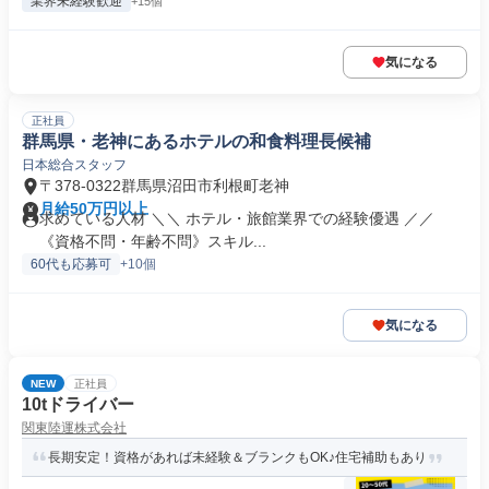
業界未経験歓迎
+15個
気になる
正社員
群馬県・老神にあるホテルの和食料理長候補
日本総合スタッフ
〒378-0322群馬県沼田市利根町老神
月給50万円以上
求めている人材 ＼＼ ホテル・旅館業界での経験優遇 ／／
《資格不問・年齢不問》スキル...
60代も応募可
+10個
気になる
NEW
正社員
10tドライバー
関東陸運株式会社
長期安定！資格があれば未経験＆ブランクもOK♪住宅補助もあり