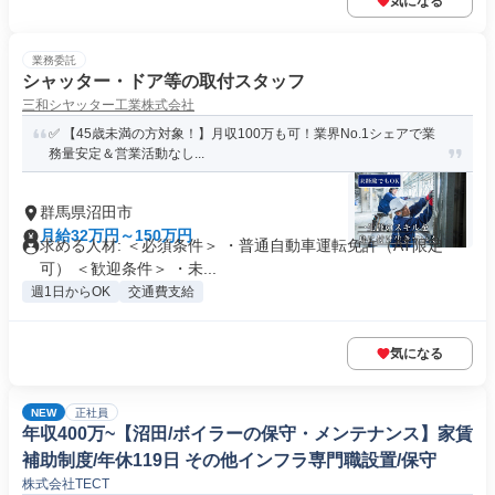
気になる
業務委託
シャッター・ドア等の取付スタッフ
三和シヤッター工業株式会社
✅ 【45歳未満の方対象！】月収100万も可！業界No.1シェアで業
務量安定＆営業活動なし...
群馬県沼田市
月給32万円～150万円
求める人材: ＜必須条件＞ ・普通自動車運転免許（AT限定
可） ＜歓迎条件＞ ・未...
週1日からOK
交通費支給
気になる
NEW
正社員
年収400万~【沼田/ボイラーの保守・メンテナンス】家賃
補助制度/年休119日 その他インフラ専門職設置/保守
株式会社TECT