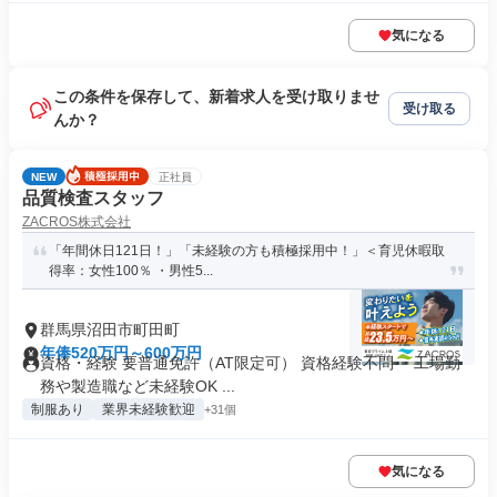
気になる
この条件を保存して、新着求人を受け取りませ
受け取る
んか？
NEW
正社員
品質検査スタッフ
ZACROS株式会社
「年間休日121日！」「未経験の方も積極採用中！」＜育児休暇取
得率：女性100％ ・男性5...
群馬県沼田市町田町
年俸520万円～600万円
資格・経験 要普通免許（AT限定可） 資格経験不問 ・工場勤
務や製造職など未経験OK ...
制服あり
業界未経験歓迎
+31個
気になる