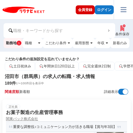
会員登録
ログイン
職種・キーワードから探す
条件保存
勤務地
職種
こだわり条件
雇用形態
年収
新着のみ
1
こだわり条件の追加設定を忘れていませんか？
土日祝休み
年間休日120日以上
完全週休2日制
学歴
沼田市（群馬県）の求人の転職・求人情報
189
件
1
〜
100
件目を表示中
関連度順
新着順
詳細表示
正社員
お菓子製造の生産管理事務
関東パック株式会社
重要な調整役♪コミュニケーション力が活きる職場【賞与年3回】