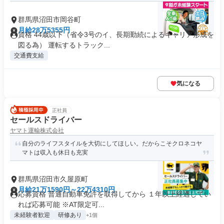
群馬県沼田市岡谷町
月給28万5355円
資格 44歳以下（省令3号のイ、長期勤続によるキャリア形成を
図る為） 運転するトラック...
交通費支給
気になる
正社員
セールスドライバー
ヤマト運輸株式会社
自分のライフスタイルを大切にしてほしい。だからこそクロネコヤ
マトは収入も休日も充実
群馬県沼田市久屋原町
月給21万1590円～22万4310円
応募資格 普通自動車免許を取得してから １年以上経過してい
れば応募可能 ※AT限定可...
未経験者歓迎
研修あり
+1個