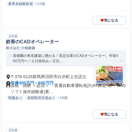
業界未経験歓迎
+22個
気になる
正社員
鉄骨のCADオペレーター
株式会社 片桐建鋼
首都圏の有名建築に携わる！安定企業のCADオペレーター。年収4
00万円〜／土日祝休み／正社...
〒378-0126群馬県沼田市白沢町上古語父
年俸400万円～600万円
資格・経験 ＜必須＞ ・普通自動車運転免許(AT限定可) ・CAD
ソフト操作経験者(業...
制服あり
資格取得支援あり
+10個
気になる
正社員