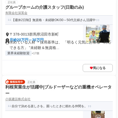
正社員
グループホームの介護スタッフ(日勤のみ)
有限会社深英会
【週休2日制】無資格・未経験OK/30～50代主婦さん活躍中
〒378-0013群馬県沼田市新町
月給20万円～30万円
求めている人材 ＊採用基準は、 「明るく元気にお客様へ対応
できる方」 ”未経験＆無資格...
業界未経験歓迎
+17個
気になる
正社員
利根実業生が活躍中|ブルドーザーなどの重機オペレータ
ー
小坂建設株式会社
自分で決める楽しさを。困ったときに頼れる仲間を。