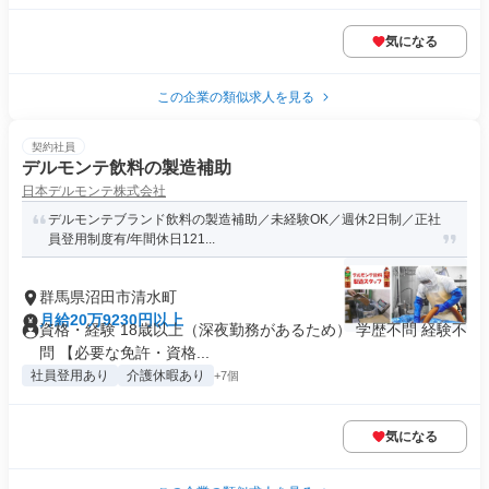
気になる
この企業の類似求人を見る
契約社員
デルモンテ飲料の製造補助
日本デルモンテ株式会社
デルモンテブランド飲料の製造補助／未経験OK／週休2日制／正社
員登用制度有/年間休日121...
群馬県沼田市清水町
月給20万9230円以上
資格・経験 18歳以上（深夜勤務があるため） 学歴不問 経験不
問 【必要な免許・資格...
社員登用あり
介護休暇あり
+7個
気になる