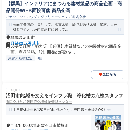
【群馬】インテリアにまつわる建材製品の商品企画・商
品開発/WEB面接可能 商品企画
パナソニックハウジングソリューションズ株式会社
商品開発課の一員として、木質床材、薄型上貼り床材、壁材、天井
材を中心とした内装建材に関して...
群馬県沼田市
月給33万円以上
必要な経験・能力等 【必須】木質材などの内装建材の商品企
画、商品開発、設計開発の経験※...
業界未経験歓迎
+8個
気になる
正社員
沼田市|地域を支えるインフラ職 浄化槽の点検スタッフ
有限会社利根沼田浄化槽維持管理センター
土日祝休＆年休120日✨AIに代わらない専門職＊未経験OK！
〒378-0002群馬県沼田市横塚町