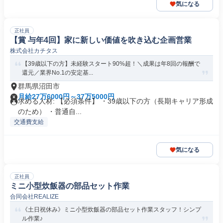
気になる
正社員
【賞 与年4回】家に新しい価値を吹き込む企画営業
株式会社カチタス
【39歳以下の方】未経験スタート90%超！＼成果は年8回の報酬で
還元／業界No.1の安定基...
群馬県沼田市
月給27万6000円～37万5000円
求める人材: 【必須条件】 ・39歳以下の方（長期キャリア形成
のため） ・普通自...
交通費支給
気になる
正社員
ミニ小型炊飯器の部品セット作業
合同会社REALIZE
《土日祝休み》ミニ小型炊飯器の部品セット作業スタッフ！シンプ
ル作業♪