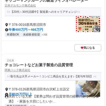
キッコーマングループの製造ラインオペレーター
日本デルモンテ株式会社
【20代～30代活躍中】製造業へのキャリアチェンジ
〒378-0016群馬県沼田市
年俸400万円～466万円
車通勤OK
未経験者歓迎
+3個
気になる
正社員
チョコレートなどお菓子製造の品質管理
関東パック株式会社
取引先は大手メーカー！コンビニ商品を支えます♪【賞与年3回】
〒378-0126群馬県沼田市白沢町上古語父
月給25万円以上
求めている人材 【業界は問わず品質管理の経験のある方は優
遇】 ・家族を大切にしたいか...