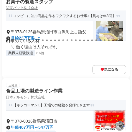
お菓子の製造スタッフ
関東パック株式会社
コンビニに並ぶ商品を作るワクワクするお仕事♪【賞与は年3回】
〒378-0126群馬県沼田市白沢町上古語父
月給23万円以上
求めている人材 ＊＊＊＊＊＊＊＊＊＊＊＊＊＊＊＊＊＊＊＊
＼ 働く理由は人それぞれ ...
業界未経験歓迎
+16個
気になる
正社員
食品工場の製造ライン作業
日本デルモンテ株式会社
【キッコーマンG】工場での経験を発揮できます
〒378-0016群馬県沼田市
年俸407万円～547万円