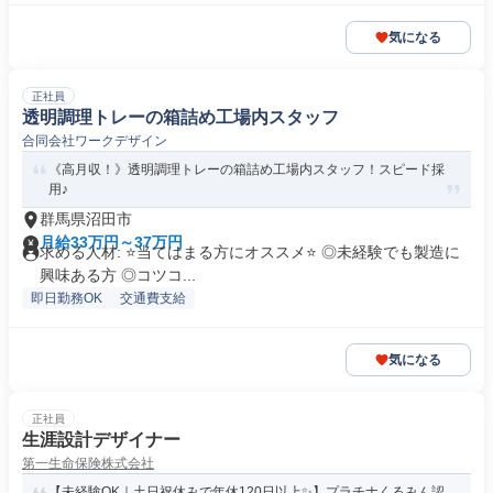
気になる
正社員
透明調理トレーの箱詰め工場内スタッフ
合同会社ワークデザイン
《高月収！》透明調理トレーの箱詰め工場内スタッフ！スピード採
用♪
群馬県沼田市
月給33万円～37万円
求める人材: ⭐️当てはまる方にオススメ⭐️ ◎未経験でも製造に
興味ある方 ◎コツコ...
即日勤務OK
交通費支給
気になる
正社員
生涯設計デザイナー
第一生命保険株式会社
【未経験OK｜土日祝休みで年休120日以上✨】プラチナくるみん認