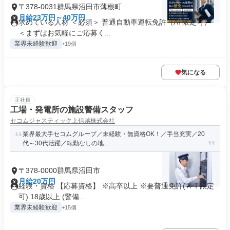
〒378-0031群馬県沼田市薄根町
月給23万円～40万円
求めている人材 ＜必須＞ 普通自動車運転免許（AT限定可）
＜まずはお気軽にご応募く...
業界未経験歓迎
+19個
気になる
正社員
工場・発電所の施設警備スタッフ
セコムジャスティック上信越株式会社
業界最大手セコムグループ／未経験・無資格OK！／手当充実／20
代～30代活躍／転勤なしの地...
〒378-0000群馬県沼田市
月給20万円
経験・資格 【応募資格】 ※高卒以上 ※要普通免許(ＡＴ限定
可) 18歳以上 (警備...
業界未経験歓迎
+15個