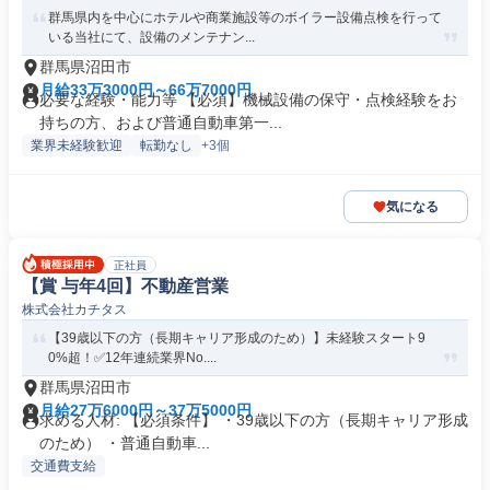
群馬県内を中心にホテルや商業施設等のボイラー設備点検を行って
いる当社にて、設備のメンテナン...
群馬県沼田市
月給33万3000円～66万7000円
必要な経験・能力等 【必須】機械設備の保守・点検経験をお
持ちの方、および普通自動車第一...
業界未経験歓迎
転勤なし
+3個
気になる
正社員
【賞 与年4回】不動産営業
株式会社カチタス
【39歳以下の方（長期キャリア形成のため）】未経験スタート9
0%超！✅12年連続業界No....
群馬県沼田市
月給27万6000円～37万5000円
求める人材: 【必須条件】 ・39歳以下の方（長期キャリア形成
のため） ・普通自動車...
交通費支給