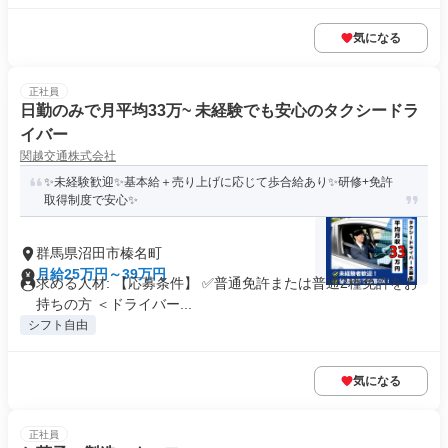
気になる
正社員
日勤のみで月平均33万~ 未経験でも安心のタクシードラ
イバー
関越交通株式会社
✨未経験歓迎✨基本給＋売り上げに応じて歩合給あり✨研修+免許
取得制度で安心✨
群馬県沼田市榛名町
月給25万円～39万円
求める人材: 【応募条件】 ✅普通免許または普通2種免許をお
持ちの方 ＜ドライバー...
シフト自由
気になる
正社員