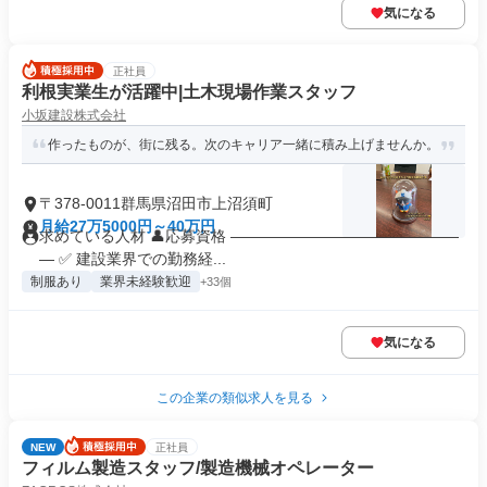
気になる
正社員
利根実業生が活躍中|土木現場作業スタッフ
小坂建設株式会社
作ったものが、街に残る。次のキャリア一緒に積み上げませんか。
〒378-0011群馬県沼田市上沼須町
月給27万5000円～40万円
求めている人材 👤応募資格 ―――――――――――――――
― ✅ 建設業界での勤務経...
制服あり
業界未経験歓迎
+33個
気になる
この企業の類似求人を見る
NEW
正社員
フィルム製造スタッフ/製造機械オペレーター