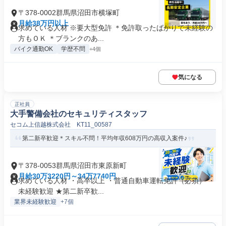
〒378-0002群馬県沼田市横塚町
月給38万円以上
求めている人材 ※要大型免許 ＊免許取ったばかりで未経験の
方もＯＫ ＊ブランクのあ...
バイク通勤OK
学歴不問
+4個
気になる
正社員
大手警備会社のセキュリティスタッフ
セコム上信越株式会社 KT11_00587
第二新卒歓迎＊スキル不問！平均年収608万円の高収入案件♪
〒378-0053群馬県沼田市東原新町
月給30万3220円～34万7740円
求めている人材 ・高卒以上 ・普通自動車運転免許（必須） ・
未経験歓迎 ★第二新卒歓...
業界未経験歓迎
+7個