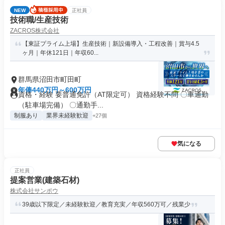
NEW
正社員
技術職/生産技術
ZACROS株式会社
【東証プライム上場】生産技術｜新設備導入・工程改善｜賞与4.5
ヶ月｜年休121日｜年収60...
群馬県沼田市町田町
年俸440万円～600万円
資格・経験 要普通免許（AT限定可） 資格経験不問 〇車通勤
（駐車場完備） 〇通勤手...
制服あり
業界未経験歓迎
+27個
気になる
正社員
提案営業(建築石材)
株式会社サンポウ
39歳以下限定／未経験歓迎／教育充実／年収560万可／残業少