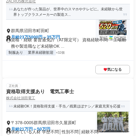
ZACROS株式会社
あなたが作った製品が、世界中のスマホやテレビに。未経験から世
界トップクラスメーカーの製造ス...
群馬県沼田市町田町
月給23万5000円～35万円
資格・経験 要普通免許（AT限定可） 資格経験不問 ・工場勤
務や製造職など未経験OK ...
制服あり
業界未経験歓迎
+32個
気になる
正社員
資格取得支援あり 電気工事士
株式会社須田電工
未経験OK！資格取得支援・手当／残業ほぼナシ／家庭充実を応援
〒378-0005群馬県沼田市久屋原町
月給21万円～50万円
求めている人材 学歴不問│性別不問│経験不問 ━━━━━━━