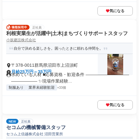
気になる
正社員
利根実業生が活躍中|土木|まちづくりサポートスタッフ
小坂建設株式会社
自分で決める楽しさを。困ったときに頼れる仲間を。
〒378-0011群馬県沼田市上沼須町
月給25万円～35万円
求めている人材 ■応募資格・歓迎条件 ――――――――――
―――――― ✨現場作業経験...
制服あり
業界未経験歓迎
+33個
気になる
NEW
正社員
セコムの機械警備スタッフ
セコム上信越株式会社 沼田営業所