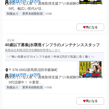
月給18万円～24万円
求めている人材 ＼ 資格取得支援アリ/未経験OK！ ／ ※20～6
0代、幅広い世代が活...
制服あり
業界未経験歓迎
+26個
気になる
正社員
40歳以下募集|水環境インフラのメンテナンススタッフ
有限会社利根沼田浄化槽維持管理センター
“怖い先輩ゼロ”のインフラ会社！年休125日で気楽に長く働く
〒378-0002群馬県沼田市横塚町
月給18万円～24万円
求めている人材 ＼ 資格取得支援アリ/未経験OK！ ／ ※20～6
0代活躍中！ ※要普...
制服あり
業界未経験歓迎
+26個
気になる