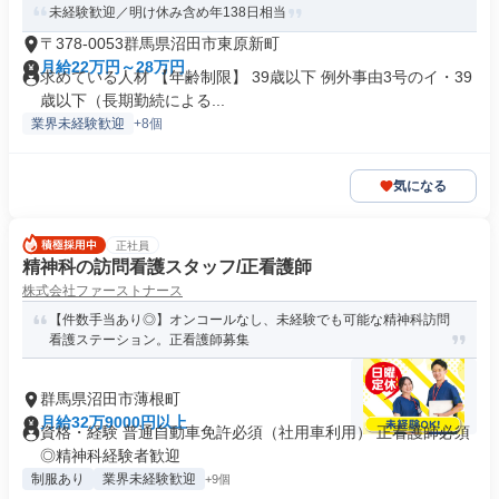
未経験歓迎／明け休み含め年138日相当
〒378-0053群馬県沼田市東原新町
月給22万円～28万円
求めている人材 【年齢制限】 39歳以下 例外事由3号のイ・39
歳以下（長期勤続による...
業界未経験歓迎
+8個
気になる
正社員
精神科の訪問看護スタッフ/正看護師
株式会社ファーストナース
【件数手当あり◎】オンコールなし、未経験でも可能な精神科訪問
看護ステーション。正看護師募集
群馬県沼田市薄根町
月給32万9000円以上
資格・経験 普通自動車免許必須（社用車利用） 正看護師必須
◎精神科経験者歓迎
制服あり
業界未経験歓迎
+9個