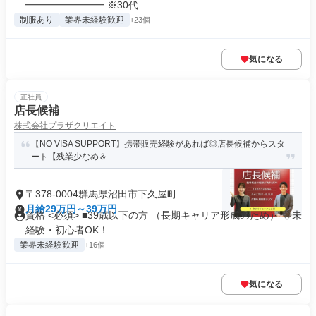
━━━━━━━━ ※30代...
制服あり
業界未経験歓迎
+23個
気になる
正社員
店長候補
株式会社プラザクリエイト
【NO VISA SUPPORT】携帯販売経験があれば◎店長候補からスタ
ート【残業少なめ＆...
〒378-0004群馬県沼田市下久屋町
月給29万円～39万円
資格 <必須> ■39歳以下の方 （長期キャリア形成のため） ◇未
経験・初心者OK！...
業界未経験歓迎
+16個
気になる