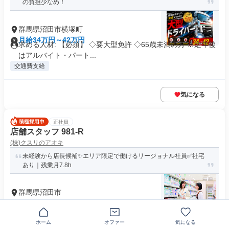
の負担少なめ！
群馬県沼田市横塚町
月給34万円～42万円
求める人材: 【必須】 ◇要大型免許 ◇65歳未満の方 ※定年後
はアルバイト・パート...
交通費支給
気になる
正社員
店舗スタッフ 981-R
(株)クスリのアオキ
未経験から店長候補✨エリア限定で働けるリージョナル社員✅社宅
あり｜残業月7.8h
群馬県沼田市
月給21万1000円～31万円
求める人材: ✨必須条件✨ ・高卒以上 ・普通自動車免許（AT
限定可） 職種・業種...
ホーム
オファー
気になる