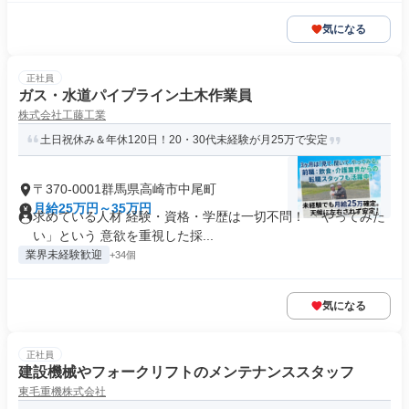
気になる
正社員
ガス・水道パイプライン土木作業員
株式会社工藤工業
土日祝休み＆年休120日！20・30代未経験が月25万で安定
〒370-0001群馬県高崎市中尾町
月給25万円～35万円
求めている人材 経験・資格・学歴は一切不問！ 「やってみた
い」という 意欲を重視した採...
業界未経験歓迎
+34個
気になる
正社員
建設機械やフォークリフトのメンテナンススタッフ
東毛重機株式会社