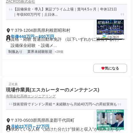
ZACROS株式会社
【設備保全・導入】東証プライム上場｜賞与4.5ヶ月｜年休121日
｜年収600万円可｜土日休...
〒379-1204群馬県利根郡昭和村
年俸440万円～600万円
資格・経験 普通自動車免許 （以下いずれかに該当する方） ・
設備保全経験 ・設備メ...
制服あり
業界未経験歓迎
+28個
気になる
正社員
現場作業員(エスカレーターのメンテナンス)
有限会社高栁エンジニアリング
技術習得でドンドン昇給＊未経験から月給40万円への昇給実例も
〒370-0503群馬県邑楽郡千代田町
月給23万円～27万円
求めている人材 ＼続けた分だけ”技術と収入”が積み上がる／