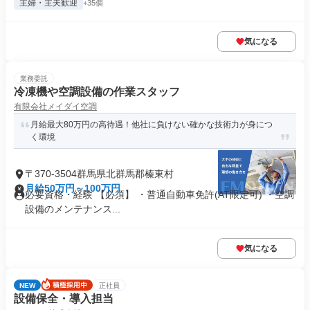
主婦・主夫歓迎
+35個
気になる
業務委託
冷凍機や空調設備の作業スタッフ
有限会社メイダイ空調
月給最大80万円の高待遇！他社に負けない確かな技術力が身につ
く環境
〒370-3504群馬県北群馬郡榛東村
月給50万円～100万円
必要資格・経験 【必須】 ・普通自動車免許(AT限定可) ・空調
設備のメンテナンス...
気になる
NEW
正社員
設備保全・導入担当