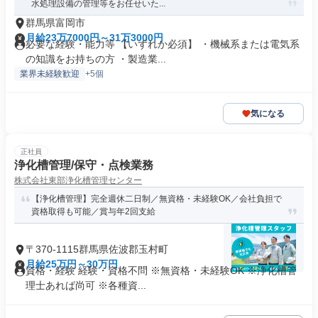
水処理設備の管理等をお任せいた...
群馬県富岡市
月給23万7000円～31万3000円
必要な経験・能力等 【いずれか必須】 ・機械系または電気系
の知識をお持ちの方 ・製造業...
業界未経験歓迎
+5個
気になる
正社員
浄化槽管理/保守・点検業務
株式会社東部浄化槽管理センター
【浄化槽管理】完全週休二日制／無資格・未経験OK／会社負担で
資格取得も可能／賞与年2回支給
〒370-1115群馬県佐波郡玉村町
月給25万円～30万円
資格・経験 経験・資格不問 ※無資格・未経験OK ※浄化槽管
理士あれば尚可 ※各種資...