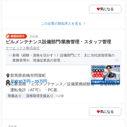
気になる
この企業の類似求人を見る
正社員
ビルメンテナンス設備部門/業務管理・スタッフ管理
ケービックス株式会社
新着《経験・資格を活かす！》設備部門にて、主に当社請負現場の
業務管理や、現場従業員の管理、...
群馬県前橋市問屋町
月給30万円～35万円
応募資格 ・ビルメンテナンス／設備業務経験者 ・普通自動車
運転免許（AT可） ・PC基...
制服あり
資格取得支援あり
+12個
気になる
正社員