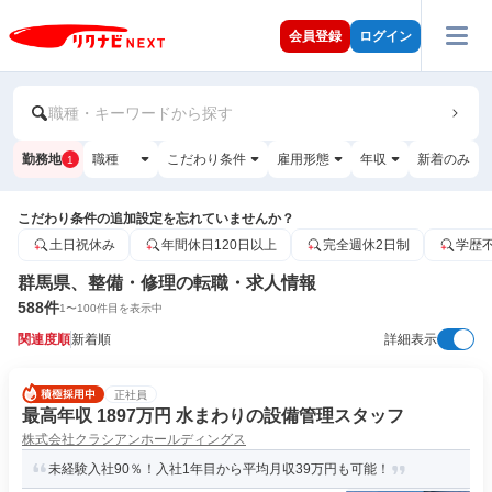
会員登録
ログイン
職種・キーワードから探す
勤務地
職種
こだわり条件
雇用形態
年収
新着のみ
1
こだわり条件の追加設定を忘れていませんか？
土日祝休み
年間休日120日以上
完全週休2日制
学歴
群馬県、整備・修理の転職・求人情報
588
件
1
〜
100
件目を表示中
関連度順
新着順
詳細表示
正社員
最高年収 1897万円 水まわりの設備管理スタッフ
株式会社クラシアンホールディングス
未経験入社90％！入社1年目から平均月収39万円も可能！