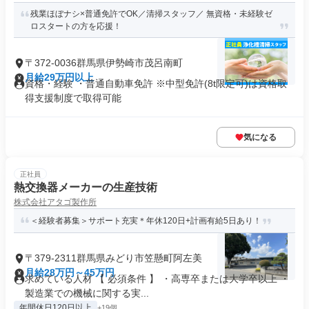
残業ほぼナシ×普通免許でOK／清掃スタッフ／ 無資格・未経験ゼ
ロスタートの方を応援！
〒372-0036群馬県伊勢崎市茂呂南町
月給29万円以上
資格・経験 ・普通自動車免許 ※中型免許(8t限定可)は資格取
得支援制度で取得可能
気になる
正社員
熱交換器メーカーの生産技術
株式会社アタゴ製作所
＜経験者募集＞サポート充実＊年休120日+計画有給5日あり！
〒379-2311群馬県みどり市笠懸町阿左美
月給28万円～45万円
求めている人材 【 必須条件 】 ・高専卒または大学卒以上 ・
製造業での機械に関する実...
年間休日120日以上
+19個