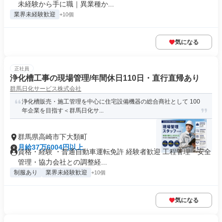
未経験から手に職｜異業種か...
業界未経験歓迎
+10個
気になる
正社員
浄化槽工事の現場管理/年間休日110日・直行直帰あり
群馬日化サービス株式会社
浄化槽販売・施工管理を中心に住宅設備機器の総合商社として 100
年企業を目指す＜群馬日化サ...
群馬県高崎市下大類町
月給37万6004円以上
資格・経験 ・普通自動車運転免許 経験者歓迎 工程管理・安全
管理・協力会社との調整経...
制服あり
業界未経験歓迎
+10個
気になる