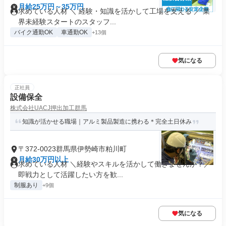
月給25万円～35万円
求めている人材 ＼ 経験・知識を活かして工場を支える ／ 業
界未経験スタートのスタッフ...
バイク通勤OK
車通勤OK
+13個
気になる
正社員
設備保全
株式会社UACJ押出加工群馬
知識が活かせる職場｜アルミ製品製造に携わる＊完全土日休み
〒372-0023群馬県伊勢崎市粕川町
月給30万円以上
求めている人材 ＼経験やスキルを活かして働きませんか？／
即戦力として活躍したい方を歓...
制服あり
+9個
気になる