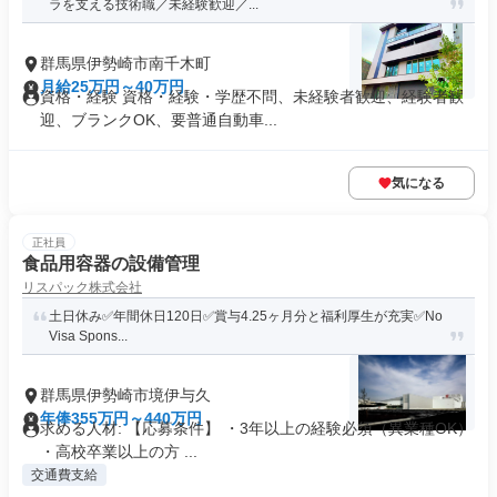
ラを支える技術職／未経験歓迎／...
群馬県伊勢崎市南千木町
月給25万円～40万円
資格・経験 資格・経験・学歴不問、未経験者歓迎、経験者歓
迎、ブランクOK、要普通自動車...
気になる
正社員
食品用容器の設備管理
リスパック株式会社
土日休み✅年間休日120日✅賞与4.25ヶ月分と福利厚生が充実✅No
Visa Spons...
群馬県伊勢崎市境伊与久
年俸355万円～440万円
求める人材: 【応募条件】 ・3年以上の経験必須（異業種OK）
・高校卒業以上の方 ...
交通費支給