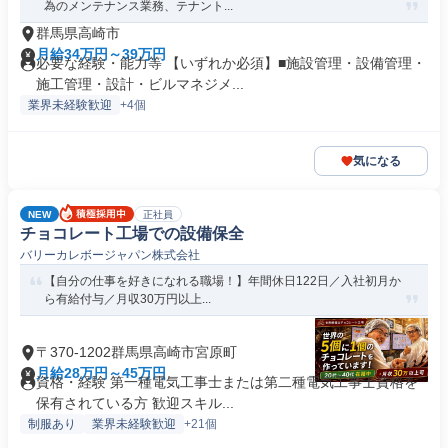
為のメンテナンス業務、テナント...
群馬県高崎市
月給34万円～39万円
必要な経験・能力等 【いずれか必須】■施設管理・設備管理・
施工管理・設計・ビルマネジメ...
業界未経験歓迎
+4個
気になる
NEW
正社員
チョコレート工場での設備保全
バリーカレボージャパン株式会社
【自分の仕事を好きになれる職場！】年間休日122日／入社初月か
ら有給付与／月収30万円以上...
〒370-1202群馬県高崎市宮原町
月給28万円～45万円
資格・経験 第一種電気工事士または第二種電気工事士資格を
保有されている方 歓迎スキル...
制服あり
業界未経験歓迎
+21個