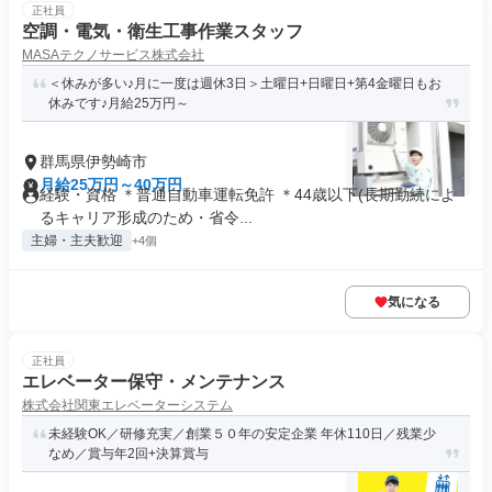
正社員
空調・電気・衛生工事作業スタッフ
MASAテクノサービス株式会社
＜休みが多い♪月に一度は週休3日＞土曜日+日曜日+第4金曜日もお
休みです♪月給25万円～
群馬県伊勢崎市
月給25万円～40万円
経験・資格 ＊普通自動車運転免許 ＊44歳以下(長期勤続によ
るキャリア形成のため・省令...
主婦・主夫歓迎
+4個
気になる
正社員
エレベーター保守・メンテナンス
株式会社関東エレベーターシステム
未経験OK／研修充実／創業５０年の安定企業 年休110日／残業少
なめ／賞与年2回+決算賞与