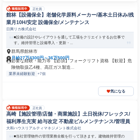
正社員
館林【設備保全】老舗化学原料メーカー/基本土日休み/残
業月10H/安定 設備保全/メンテナンス
日興リカ株式会社
■設備の設計やレイアウトを通して工場をクリエイトするお仕事で
す。維持管理と設備導入・更新・...
群馬県館林市
月給27万4300円～36万500円
必要な経験・能力等 【必須】フォークリフト資格 【歓迎】危
険物取扱乙4種、高圧ガス製造...
業界未経験歓迎
+7個
気になる
正社員
高崎【施設管理/店舗・商業施設】土日祝休/フレックス/
福利厚生充実 給与改定 不動産ビルメンテナンス/管理員
大和ハウスリアルティマネジメント株式会社
■当社管理物件の管理業務全般を行って頂きます。建物維持管理の