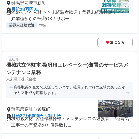
群馬県高崎市新町
月給28万円以上
求めている人材 ＞＞未経験者歓迎！業界未経験歓迎！＜＜ ＊
異業種からの転職OK！サポー...
業界未経験歓迎
+28個
気になる
正社員
機械式立体駐車場(汎用エレベーター)装置のサービスメ
ンテナンス業務
東栄電工株式会社
資格取得を全力で支援しています。社員それぞれの立場にあったキ
ャリア形成を応援します。
群馬県高崎市飯塚町
月給22万5000円～35万円
求める人材: 各種機械操作・メンテナンスの経験者、2種電気
工事士の有資格の方優遇致し...