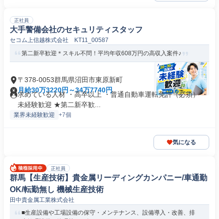
正社員
大手警備会社のセキュリティスタッフ
セコム上信越株式会社 KT11_00587
第二新卒歓迎＊スキル不問！平均年収608万円の高収入案件♪
〒378-0053群馬県沼田市東原新町
月給30万3220円～34万7740円
求めている人材 ・高卒以上 ・普通自動車運転免許（必須） ・
未経験歓迎 ★第二新卒歓...
業界未経験歓迎
+7個
気になる
正社員
群馬【生産技術】貴金属リーディングカンパニー/車通勤
OK/転勤無し 機械生産技術
田中貴金属工業株式会社
■生産設備や工場設備の保守・メンテナンス、設備導入・改善、排