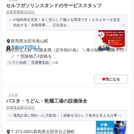
セルフガソリンスタンドのサービススタッフ
赤尾商事株式会社
✔福利厚生充実！永く安心して働ける環境です！エネルギーを安定
供給する「赤尾商事」。正社員を...
群馬県太田市鳥山町
月給24万円以上
求める人材: 65歳未満（定年制の為） ＼車の知識・経験不問！
／ ＊危険物乙4資格を...
シフト自由
交通費支給
+1個
気になる
正社員
パスタ・うどん・乾麺工場の設備保全
赤城食品株式会社
電気計装に関わった方歓迎！｜経験を活かして食卓を支える仕事
〒373-0801群馬県太田市台之郷町