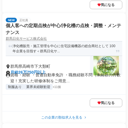
気になる
NEW
正社員
個人客への定期点検が中心/浄化槽の点検・調整・メンテ
ナンス
群馬日化サービス株式会社
浄化槽販売・施工管理を中心に住宅設備機器の総合商社として 100
年企業を目指す＜群馬日化サ...
群馬県高崎市下大類町
月給26万750円以上
資格・経験 ・普通自動車免許 ・職務経験不問（未経験の方歓
迎！充実した研修体制をご用意...
制服あり
業界未経験歓迎
+11個
気になる
この企業の類似求人を見る