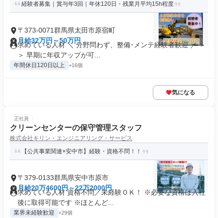
経験者募集｜賞与年3回｜年休120日・残業月平均15h程度
〒373-0071群馬県太田市原宿町
月給32万円～50万円
求めている人材 ＼ 分野問わず、整備･メンテ経験者歓迎 ／ ＞
＞ 早期に年収アップが可...
年間休日120日以上
+16個
気になる
正社員
クリーンセンターの保守管理スタッフ
株式会社キリン・エンジニアリング・サービス
【公共事業関連×安中市】経験・資格不問！！
〒379-0133群馬県安中市原市
月給20万4600円～22万2000円
求めている人材 資格不問／未経験ＯＫ！ ※必要な資格は入社
後に取得可能です ※ほとんど...
業界未経験歓迎
+29個