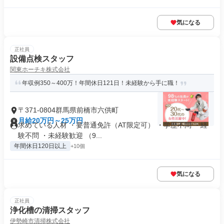
気になる
正社員
設備点検スタッフ
関東ホーチキ株式会社
年収例350～400万！年間休日121日！未経験から手に職！
〒371-0804群馬県前橋市六供町
月給20万円～25万円
求めている人材 ・要普通免許（AT限定可） ・学歴不問 ・経
験不問 ・未経験歓迎 （9...
年間休日120日以上
+10個
気になる
正社員
浄化槽の清掃スタッフ
伊勢崎市清掃株式会社