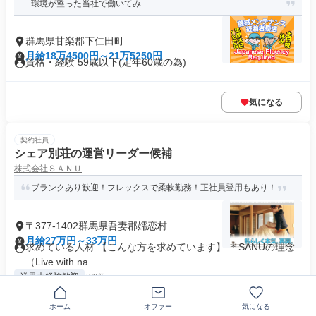
環境が整った当社で働いてみ...
群馬県甘楽郡下仁田町
月給18万4500円～21万5250円
資格・経験 59歳以下(定年60歳の為)
気になる
契約社員
シェア別荘の運営リーダー候補
株式会社ＳＡＮＵ
ブランクあり歓迎！フレックスで柔軟勤務！正社員登用もあり！
〒377-1402群馬県吾妻郡嬬恋村
月給27万円～33万円
求めている人材 【こんな方を求めています】 ＊SANUの理念
（Live with na...
業界未経験歓迎
+22個
ホーム
オファー
気になる