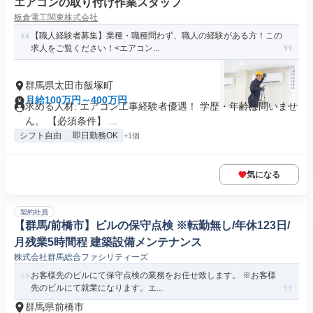
エアコンの取り付け作業スタッフ
板倉電工関東株式会社
【職人経験者募集】業種・職種問わず、職人の経験がある方！この
求人をご覧ください！<エアコン...
群馬県太田市飯塚町
月給100万円～400万円
求める人材: エアコン工事経験者優遇！ 学歴・年齢は問いませ
ん。 【必須条件】 ...
シフト自由
即日勤務OK
+1個
気になる
契約社員
【群馬/前橋市】ビルの保守点検 ※転勤無し/年休123日/
月残業5時間程 建築設備メンテナンス
株式会社群馬総合ファシリティーズ
お客様先のビルにて保守点検の業務をお任せ致します。 ※お客様
先のビルにて就業になります。エ...
群馬県前橋市