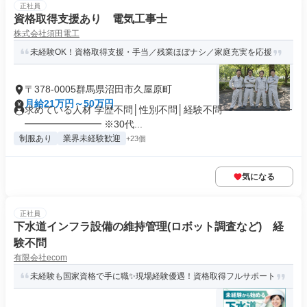
正社員
資格取得支援あり 電気工事士
株式会社須田電工
未経験OK！資格取得支援・手当／残業ほぼナシ／家庭充実を応援
〒378-0005群馬県沼田市久屋原町
月給21万円～50万円
求めている人材 学歴不問│性別不問│経験不問 ━━━━━━━
━━━━━━━━ ※30代...
制服あり
業界未経験歓迎
+23個
気になる
正社員
下水道インフラ設備の維持管理(ロボット調査など) 経
験不問
有限会社ecom
未経験も国家資格で手に職✨現場経験優遇！資格取得フルサポート