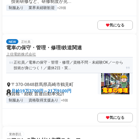
技術研修など、研修制度が充...
制服あり
業界未経験歓迎
+28個
気になる
NEW
正社員
電車の保守・管理・修理/鉄道関連
上信電鉄株式会社
正社員／電車の保守・管理・修理／資格不問・未経験OK／一から
技術が身につく！／週休2日・実...
〒370-0848群馬県高崎市鶴見町
月給19万3700円～21万9100円
資格・経験 普通自動車免許
制服あり
資格取得支援あり
+8個
気になる
業務委託