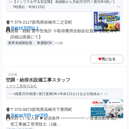
【インフラを守る安定職】 未経験から月給25万円！賞与年4回／1
7時退社・年休115日
〒379-2117群馬県前橋市二之宮町
月給25万円以上
資格・経験 要中型免許 ※取得費用全額会社負担【規定有り・
詳細は面接にて】
業界未経験歓迎
車通勤OK
+11個
気になる
正社員
空調・給排水設備工事スタッフ
ミヤケ工業株式会社
⭐残業月5h程度⭐直行直帰OK⭐年休121かける土日祝休み！
〒370-0873群馬県高崎市下豊岡町
月給30万円～60万円
求めている人材 ▶必須条件 ━━━━━━ ✅普通自動車免許 ✅
管工事施工管理技士（1級...