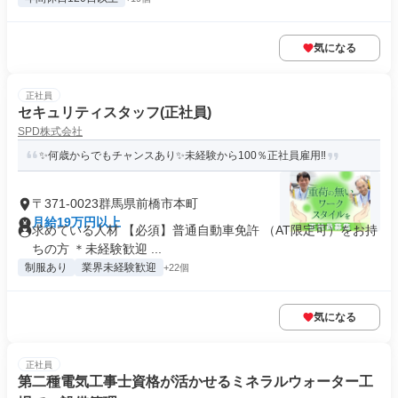
気になる
正社員
セキュリティスタッフ(正社員)
SPD株式会社
✨何歳からでもチャンスあり✨未経験から100％正社員雇用‼
〒371-0023群馬県前橋市本町
月給19万円以上
求めている人材 【必須】普通自動車免許 （AT限定可）をお持
ちの方 ＊未経験歓迎 ...
制服あり
業界未経験歓迎
+22個
気になる
正社員
第二種電気工事士資格が活かせるミネラルウォーター工