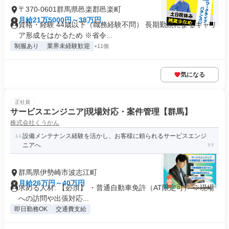
〒370-0601群馬県邑楽郡邑楽町
月給21万5000円～38万円
資格・経験 44歳以下（職務経験不問） 長期勤続によるキャリ
ア形成をはかるため ※省令...
制服あり
業界未経験歓迎
+11個
気になる
正社員
サービスエンジニア|現場対応・案件管理【群馬】
株式会社くうかん
設備メンテナンス経験を活かし、お客様に頼られるサービスエンジ
ニアへ
群馬県伊勢崎市波志江町
月給26万円～40万円
求める人材: 【必須】 ・普通自動車免許（AT限定可） ※現場
への訪問や出張対応...
即日勤務OK
交通費支給