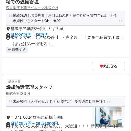
場での設備管理
広貫堂河上薬品グループ株式会社
業績好調！増員募集！原則日勤のみ・毎年昇給＋賞与年2回・実務
未経験でもスタートOK！★20...
群馬県邑楽郡板倉町大字大蔵
月給28万円～50万円
求める人材: 【 必須条件 】 ・高卒以上 ・要第二種電気工事士
（または第一種電気工...
交通費支給
気になる
派遣社員
焼却施設管理スタッフ
株式会社ＤＳＮ
未経験◎《入社祝金5万円》研修充実！要普通自動車免許！
〒371-0024群馬県前橋市表町
月給28万円～30万6000円
求めている人材 未経験の方、大歓迎！！！ 新人研修や項目別