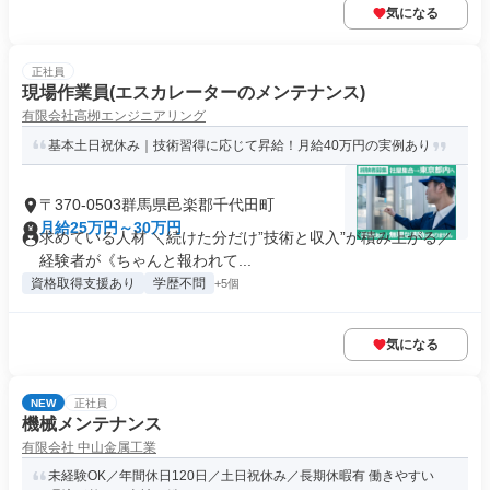
気になる
正社員
現場作業員(エスカレーターのメンテナンス)
有限会社高栁エンジニアリング
基本土日祝休み｜技術習得に応じて昇給！月給40万円の実例あり
〒370-0503群馬県邑楽郡千代田町
月給25万円～30万円
求めている人材 ＼続けた分だけ”技術と収入”が積み上がる／
経験者が《ちゃんと報われて...
資格取得支援あり
学歴不問
+5個
気になる
NEW
正社員
機械メンテナンス
有限会社 中山金属工業
未経験OK／年間休日120日／土日祝休み／長期休暇有 働きやすい