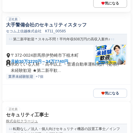
気になる
正社員
大手警備会社のセキュリティスタッフ
セコム上信越株式会社 KT11_00585
第二新卒歓迎＊スキル不問！平均年収608万円の高収入案件♪
〒372-0024群馬県伊勢崎市下植木町
月給30万3220円～34万7740円
求めている人材 ・高卒以上 ・普通自動車運転免許（必須） ・
未経験歓迎 ★第二新卒歓...
業界未経験歓迎
+7個
気になる
正社員
セキュリティ工事士
株式会社クラージュ
転勤なし／法人・個人向けセキュリティ機器の設置工事士／インフ