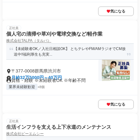
気になる
正社員
個人宅の清掃や草刈や電球交換など/軽作業
株式会社TALPA（タルパ）
【未経験者OK／入社日相談OK】 とちテレやFM/AMラジオでCM放
送中!!福利厚生も充実...
〒377-0008群馬県渋川市
月給32万5000円～40万円
資格・経験 ※未経験者OK ※年齢不問
業界未経験歓迎
+8個
気になる
正社員
生活インフラを支える上下水道のメンテナンス
株式会社ピーエムシー