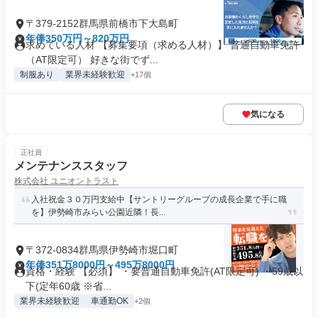
〒379-2152群馬県前橋市下大島町
年俸350万円～820万円
求めている人材 【募集要項（求める人材）】 普通自動車免許
（AT限定可） 好きな街でず...
制服あり
業界未経験歓迎
+17個
気になる
正社員
メンテナンススタッフ
株式会社 ユニオントラスト
入社祝金３０万円支給中【サントリーグループの成長企業で手に職
を】伊勢崎市みらい公園近隣！長...
〒372-0834群馬県伊勢崎市堀口町
年俸351万8000円～495万8000円
資格・経験 【必須】 ・要普通自動車免許(AT限定可) ・59歳以
下(定年60歳 ※省...
業界未経験歓迎
車通勤OK
+2個