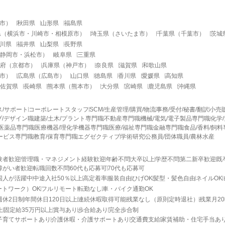
市
）
秋田県
山形県
福島県
県
（
横浜市
・
川崎市
・
相模原市
）
埼玉県
（
さいたま市
）
千葉県
（
千葉市
）
茨城
川県
福井県
山梨県
長野県
静岡市
・
浜松市
）
岐阜県
三重県
府
（
京都市
）
兵庫県
（
神戸市
）
奈良県
滋賀県
和歌山県
市
）
広島県
（
広島市
）
山口県
徳島県
香川県
愛媛県
高知県
佐賀県
長崎県
熊本県
（
熊本市
）
大分県
宮崎県
鹿児島県
沖縄県
ス/サポート
コーポレートスタッフ
SCM/生産管理/購買/物流
事務/受付/秘書/翻訳
小売
/デザイン職
建築/土木/プラント専門職
不動産専門職
機械/電気/電子製品専門職
化学
医薬品専門職
医療機器/理化学機器専門職
医療/福祉専門職
金融専門職
食品/香料/飼
ービス専門職
教育/保育専門職
エグゼクティブ
学術研究
公務員/団体職員/農林水産
験者歓迎
管理職・マネジメント経験歓迎
年齢不問
大卒以上
学歴不問
第二新卒歓迎
既
障がい者歓迎
転職回数不問
60代も応募可
70代も応募可
国人が活躍中
中途入社50％以上
高定着率
服装自由
ひげOK
髪型・髪色自由
ネイルOK
ートワーク）OK
フルリモート
転勤なし
車・バイク通勤OK
週休2日制
年間休日120日以上
連続休暇取得可能
残業なし（原則定時退社）
残業月2
上
固定給35万円以上
賞与あり
歩合給あり
完全歩合制
子育てサポートあり
介護休暇・介護サポートあり
交通費支給
家賃補助・住宅手当あ