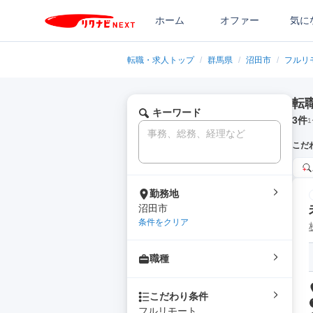
ホーム
オファー
気に
転職・求人トップ
/
群馬県
/
沼田市
/
フルリ
転
キーワード
3
件
1
こだ
勤務地
沼田市
条件をクリア
職種
こだわり条件
フルリモート