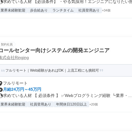
求めている人材 【必須条件】 ・やる気採用！エンジニアになりたい熱量
業界未経験歓迎
歩合給あり
ランチタイム
社員登用あり
+34個
契約社員
コールセンター向けシステムの開発エンジニア
株式会社Ringing
フルリモート｜Web経験があればOK｜上流工程にも挑戦可
フルリモート
月給24万円～45万円
求めている人材 【 必須条件 】 ✅Webプログラミング経験 ┗業界・...
業界未経験歓迎
社員登用あり
年間休日120日以上
+20個