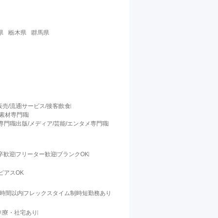
県
栃木県
群馬県
販売/流通
サービス/接客
飲食
/素材専門職
料専門職
出版/メディア/芸能/エンタメ専門職
卒歓迎
フリーター歓迎
ブランクOK
ピアスOK
0時間以内
フレックスタイム制
時短勤務あり
り
寮・社宅あり