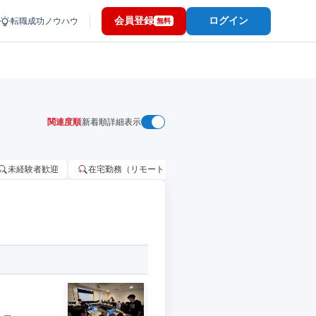
会員登録
ログイン
転職成功ノウハウ
無料
関連度順
新着順
詳細表示
未経験者歓迎
在宅勤務（リモートワーク）OK
家賃補助・住宅手当