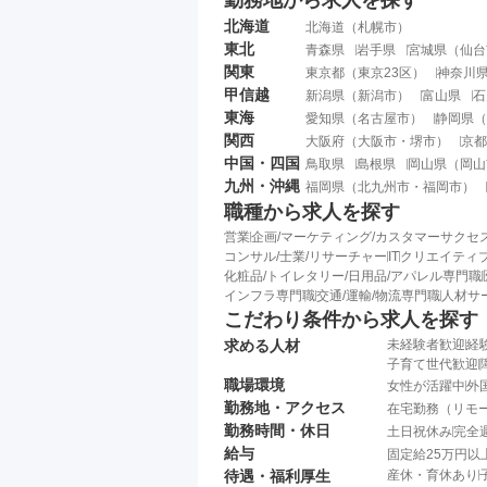
勤務地から求人を探す
北海道
北海道
（
札幌市
）
東北
青森県
岩手県
宮城県
（
仙台
関東
東京都
（
東京23区
）
神奈川
甲信越
新潟県
（
新潟市
）
富山県
石
東海
愛知県
（
名古屋市
）
静岡県
（
関西
大阪府
（
大阪市
・
堺市
）
京都
中国・四国
鳥取県
島根県
岡山県
（
岡山
九州・沖縄
福岡県
（
北九州市
・
福岡市
）
職種から求人を探す
営業
企画/マーケティング/カスタマーサクセ
コンサル/士業/リサーチャー
IT
クリエイティブ
化粧品/トイレタリー/日用品/アパレル専門職
インフラ専門職
交通/運輸/物流専門職
人材サ
こだわり条件から求人を探す
求める人材
未経験者歓迎
経
子育て世代歓迎
職場環境
女性が活躍中
外
勤務地・アクセス
在宅勤務（リモ
勤務時間・休日
土日祝休み
完全
給与
固定給25万円以
待遇・福利厚生
産休・育休あり