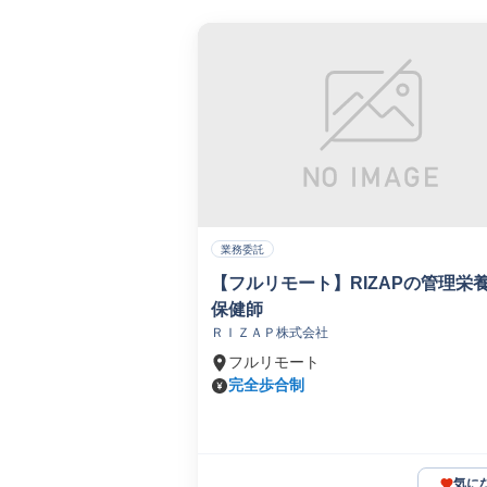
業務委託
【フルリモート】RIZAPの管理栄
保健師
ＲＩＺＡＰ株式会社
フルリモート
完全歩合制
気に