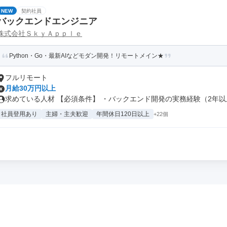
NEW
契約社員
バックエンドエンジニア
株式会社ＳｋｙＡｐｐｌｅ
Python・Go・最新AIなどモダン開発！リモートメイン★
フルリモート
月給30万円以上
求めている人材 【必須条件】 ・バックエンド開発の実務経験（2年以上
社員登用あり
主婦・主夫歓迎
年間休日120日以上
+22個