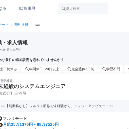
なる
閲覧履歴
求人検索
モート
/
契約社員
/
aws
職・求人情報
〜
3
件目を表示中
わり条件の追加設定を忘れていませんか？
土日祝休み
年間休日120日以上
完全週休2日制
学歴不問
契約社員
未経験のシステムエンジニア
株式会社三河屋
【別業務なし】フルリモ研修で未経験から、エンジニアデビュー！
フルリモート
月給25万1370円～68万7525円