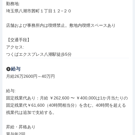
勤務地: 

埼玉県八潮市茜町１丁目１２−２０

店舗および事務所内は喫煙禁止。敷地内喫煙スペースあり

【交通手段】

アクセス: 

つくばエクスプレス八潮駅徒歩5分
給与
月給26万2600円～40万円

給与: 

固定残業代あり：月給 ￥262,600 〜 ￥400,000は1か月当たりの
固定残業代￥61,600（40時間相当分）を含む。40時間を超える
残業代は追加で支給する。

昇給・昇格あり

賞与年2回
