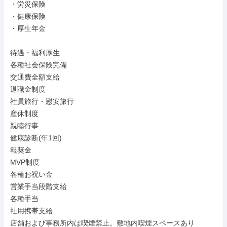
・労災保険

・健康保険

・厚生年金

待遇・福利厚生: 

各種社会保険完備

交通費全額支給

退職金制度

社員旅行・慰安旅行

産休制度

親睦行事

健康診断(年1回)

報奨金

MVP制度

各種お祝い金

営業手当段階支給

各種手当

社用携帯支給

店舗および事務所内は喫煙禁止。敷地内喫煙スペースあり
