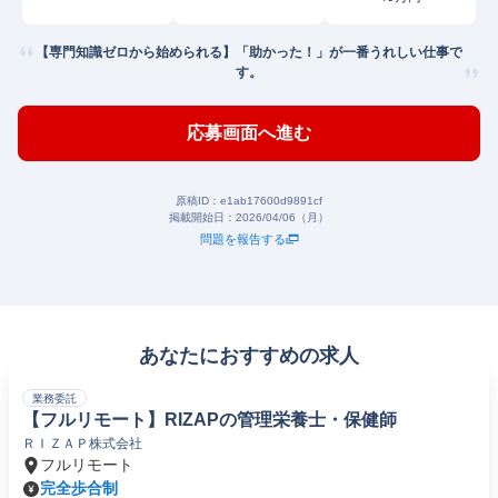
【専門知識ゼロから始められる】「助かった！」が一番うれしい仕事で
す。
応募画面へ進む
原稿ID：
e1ab17600d9891cf
掲載開始日：
2026/04/06（月）
問題を報告する
あなたにおすすめの求人
業務委託
【フルリモート】RIZAPの管理栄養士・保健師
ＲＩＺＡＰ株式会社
フルリモート
完全歩合制