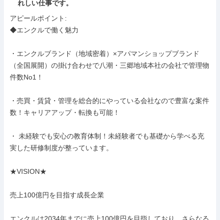
れしい仕事です。
アピールポイント: 

◆エンクルで働く魅力

・エンクルブランド（地域密着）×アパマンショップブランド
（全国展開）の掛け合わせで八潮・三郷地域本社の会社で管理物
件数No1！

・売買・賃貸・管理を総合的にやっている会社なので豊富な案件
数！キャリアアップ・転換も可能！

・ 未経験でも安心の教育体制！未経験者でも基礎から学べる充
実した研修制度が整っています。

★VISION★

売上100億円を目指す成長企業

エンクルは2034年までに売上100億円を目指しており、さらなる