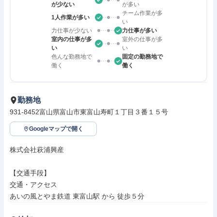
が少ない
が多い
チーム作業が多
1人作業が多い
い
力仕事が少ない
力仕事が多い
室内の仕事が多
室外の仕事が多
い
い
色んな勤務地で
固定の勤務地で
働く
働く
勤務地
931-8452富山県富山市東富山寿町１丁目３番１５号
Googleマップで開く
株式会社萩浦興産

【交通手段】

交通・アクセス

あいの風とやま鉄道 東富山駅 から 徒歩５分