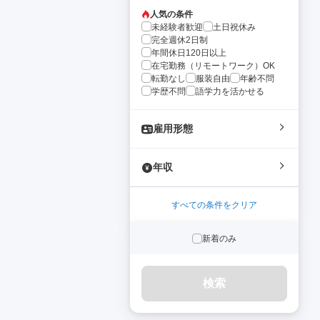
人気の条件
未経験者歓迎
土日祝休み
完全週休2日制
年間休日120日以上
在宅勤務（リモートワーク）OK
転勤なし
服装自由
年齢不問
学歴不問
語学力を活かせる
雇用形態
年収
すべての条件をクリア
新着のみ
検索