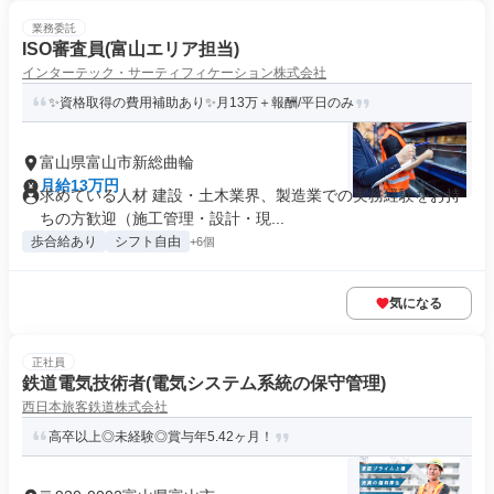
業務委託
ISO審査員(富山エリア担当)
インターテック・サーティフィケーション株式会社
✨資格取得の費用補助あり✨月13万＋報酬/平日のみ
富山県富山市新総曲輪
月給13万円
求めている人材 建設・土木業界、製造業での実務経験をお持
ちの方歓迎（施工管理・設計・現...
歩合給あり
シフト自由
+6個
気になる
正社員
鉄道電気技術者(電気システム系統の保守管理)
西日本旅客鉄道株式会社
高卒以上◎未経験◎賞与年5.42ヶ月！