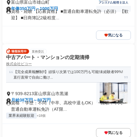
富山県富山市雄山町
年俸350万円～1000万円
資格・経験 【応募資格】 ■普通自動車運転免許（必須） 【歓
迎】 ■日商簿記2級程度...
気になる
業務委託
中古アパート・マンションの定期清掃
株式会社ビコー
【完全成果報酬制!!】頑張り次第では100万円も可能!未経験者99%!
直行直帰で自由に働け...
〒939-8213富山県富山市黒瀬
月給38万円～80万円
資格 ・学歴：不問（中卒、高校中退もOK） ・経験：不問 ・
普通自動車運転免許（AT限...
業界未経験歓迎
+18個
気になる