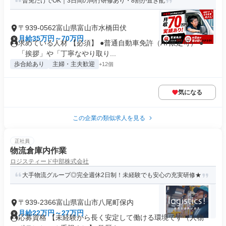
普免だけでOK｜3日間の同行研修あり・8割が置き配
〒939-0562富山県富山市水橋田伏
月給35万円～70万円
求めている人材 【必須】 ●普通自動車免許（AT限定可） ●
「挨拶」や「丁寧なやり取り...
歩合給あり
主婦・主夫歓迎
+12個
気になる
この企業の類似求人を見る
正社員
物流倉庫内作業
ロジスティード中部株式会社
大手物流グループ◎完全週休2日制！未経験でも安心の充実研修★
〒939-2366富山県富山市八尾町保内
月給22万円～27万円
応募資格 【未経験から長く安定して働ける環境です（人物・