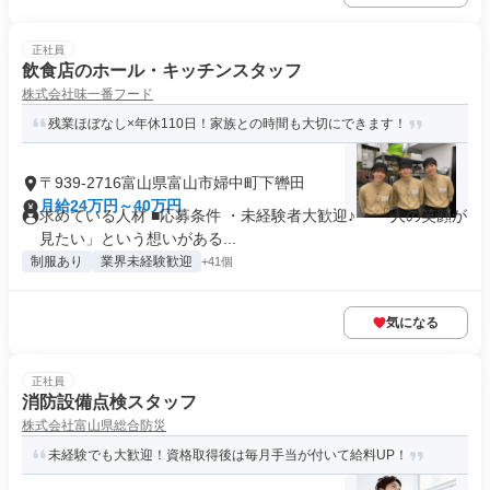
正社員
飲食店のホール・キッチンスタッフ
株式会社味一番フード
残業ほぼなし×年休110日！家族との時間も大切にできます！
〒939-2716富山県富山市婦中町下轡田
月給24万円～40万円
求めている人材 ■応募条件 ・未経験者大歓迎♪ ・「人の笑顔が
見たい」という想いがある...
制服あり
業界未経験歓迎
+41個
気になる
正社員
消防設備点検スタッフ
株式会社富山県総合防災
未経験でも大歓迎！資格取得後は毎月手当が付いて給料UP！