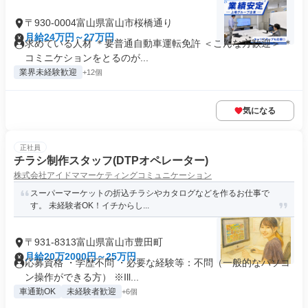
〒930-0004富山県富山市桜橋通り
月給24万円～27万円
求めている人材 ＊要普通自動車運転免許 ＜こんな方歓迎＞ ＊
コミニケションをとるのが...
業界未経験歓迎
+12個
気になる
正社員
チラシ制作スタッフ(DTPオペレーター)
株式会社アイドママーケティングコミュニケーション
スーパーマーケットの折込チラシやカタログなどを作るお仕事で
す。 未経験者OK！イチからし...
〒931-8313富山県富山市豊田町
月給20万2000円～25万円
応募資格 ・学歴不問 ・必要な経験等：不問（一般的なパソコ
ン操作ができる方） ※Ill...
車通勤OK
未経験者歓迎
+6個