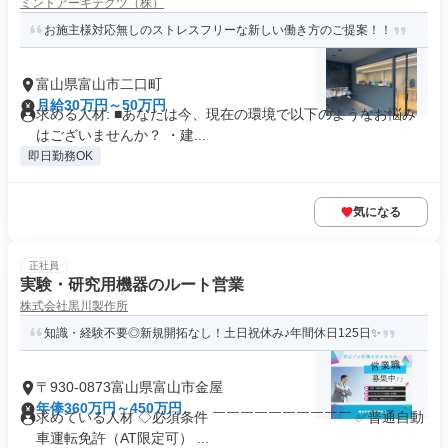
ミントアーキテクツ（株）
お施主様対応無しのストレスフリーな新しい働き方のご提案！！
富山県富山市二口町
月給30万円～50万円
求める人材: ■あなたは今、現在の環境で以下のようなお悩み
はございませんか？ ・建...
即日勤務OK
気になる
正社員
実験・研究用機器のルート営業
株式会社黒川製作所
知識・経験不要◎新規開拓なし！土日祝休み♪年間休日125日✨
〒930-0873富山県富山市金屋
年俸360万円～450万円
求めている人材 ◇必須条件 ￣￣￣￣￣￣￣￣￣￣ ✅普通自動
車運転免許（AT限定可） ...