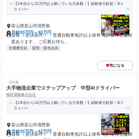
【1年目から32万円以上稼いでいる方多数！】経験者大歓迎！3tド
ライバー
富山県富山市境野新
月給30万円～40万円
資格 ＜必須条件＞ ・普通自動車免許以上保有 免許取得支援制
度あります。 ご応募お待ち...
交通費支給
髪型・髪色自由
気になる
正社員
大手物流企業でステップアップ 中型4tドライバー
柳田運輸株式会社
【1年目から34万円以上稼いでいる方多数！】経験者大歓迎！4tド
ライバー
富山県富山市境野新
月給30万円～42万円
資格 ＜必須条件＞ ・普通自動車免許以上保有 免許取得支援制