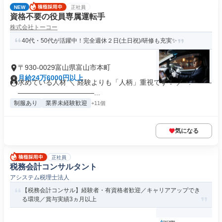
NEW
正社員
資格不要の役員専属運転手
株式会社トーコー
40代・50代が活躍中！完全週休２日(土日祝)/研修も充実✨
〒930-0029富山県富山市本町
月給24万6000円以上
求めている人材 ＼ 経験よりも「人柄」重視です！ ／ ･:＊――
―――――――――――...
制服あり
業界未経験歓迎
+11個
気になる
正社員
税務会計コンサルタント
アシステム税理士法人
【税務会計コンサル】経験者・有資格者歓迎／キャリアアップでき
る環境／賞与実績3ヵ月以上