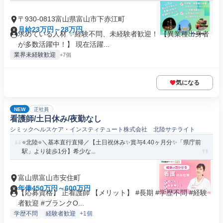
〒930-0813富山県富山市下赤江町
月給23万円～28万円
求めている人材 ✨経験不問、未経験者歓迎！ 【異業種出身者
が多数活躍中！】 現在活躍...
業界未経験歓迎
+7個
気になる
NEW
正社員
看護師/土日休み/夜勤なし
シミックヘルスケア・インスティテュート株式会社 北陸サテライト
⭐北陸⭐＼基本直行直帰／【土日祝休み✨賞与4.40ヶ月分✨「県庁前
駅」より徒歩1分】希少な...
富山県富山市安住町
年俸450万円～600万円
【応募資格】 正看護師 【メリット】 #長期 #学歴不問 #経験
者歓迎 #ブランクO...
学歴不問
経験者歓迎
+1個