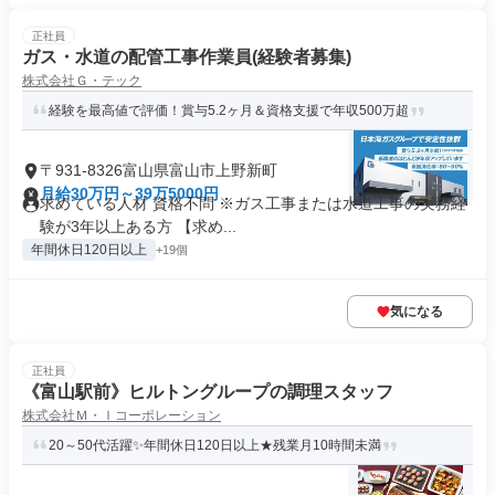
正社員
ガス・水道の配管工事作業員(経験者募集)
株式会社Ｇ・テック
経験を最高値で評価！賞与5.2ヶ月＆資格支援で年収500万超
〒931-8326富山県富山市上野新町
月給30万円～39万5000円
求めている人材 資格不問 ※ガス工事または水道工事の実務経
験が3年以上ある方 【求め...
年間休日120日以上
+19個
気になる
正社員
《富山駅前》ヒルトングループの調理スタッフ
株式会社Ｍ・Ｉコーポレーション
20～50代活躍✨年間休日120日以上★残業月10時間未満