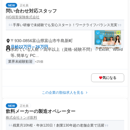
NEW
正社員
問い合わせ対応スタッフ
AIG損害保険株式会社
手厚い研修で未経験でも安心スタート！ワークライフバランス充実
〒930-0856富山県富山市牛島新町
月給22万円～26万円
求めている人材 ✅高卒以上（資格･経験不問） ✅Excel、Word
等､簡単な PC...
業界未経験歓迎
+25個
気になる
この企業の類似求人を見る
NEW
正社員
飲料メーカーの製造オペレーター
株式会社トンボ飲料
残業月10h程・年休120日！創業130年超の老舗企業で活躍