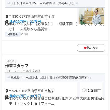
土日祝休＆年休122日★未経験OK！賞与4ヶ月分
〒930-0873富山県富山市金屋
月給20万円～23万円
求めている人材 【必須条件】 ・経験不問 【こんな方にぴった
り】 ・未経験から品質管...
制服あり
+18個
気になる
正社員
作業スタッフ
アイ・シー・エス株式会社
急成長中！未経験ok・経験や資格で優遇空調完備休憩室有
〒930-0158富山県富山市池多
月給25万円～30万円
求めている人材 要普通自動車運転免許 未経験大歓迎 男性活躍
中 【トラック】＆【フォー...