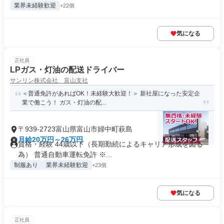
業界未経験歓迎
+22個
気になる
正社員
LPガス・灯油の配送ドライバー
サンリン株式会社 富山支社
＜普通免許があればOK！未経験大歓迎！＞ 新社屋になった安定企
業で働こう！ ガス・灯油の配...
〒939-2723富山県富山市婦中町萩島
月給20万円～26万円
資格・経験 44歳以下（長期勤続によるキャリア形成を図る
為） 普通自動車運転免許 ※...
制服あり
業界未経験歓迎
+23個
気になる
正社員