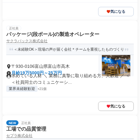
気になる
正社員
パッケージ(段ボール)の製造オペレーター
サクラパックス株式会社
＜未経験OK＞現場の声が届く会社＊チームを重視したものづくり
〒930-0106富山県富山市高木
月給19万5000円～25万円
求めている人材 ＼ 業務に真摯に取り組める方、大歓迎 ／ ＜
＜社員同士のコミュニケーシ...
業界未経験歓迎
+21個
気になる
NEW
正社員
工場での品質管理
セプラ株式会社