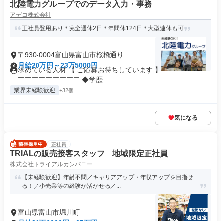
北陸電力グループでのデータ入力・事務
アデコ株式会社
正社員登用あり＊完全週休2日＊年間休124日＊大型連休も可
〒930-0004富山県富山市桜橋通り
月給20万円～23万5000円
求めている人材 【 ご応募お待ちしています 】 ￣￣￣￣￣￣
￣￣￣￣￣￣￣￣￣ ◆学歴...
業界未経験歓迎
+32個
気になる
正社員
TRIALの販売接客スタッフ 地域限定正社員
株式会社トライアルカンパニー
【未経験歓迎】年齢不問／キャリアアップ・年収アップを目指せ
る！／小売業等の経験が活かせる／...
富山県富山市堀川町