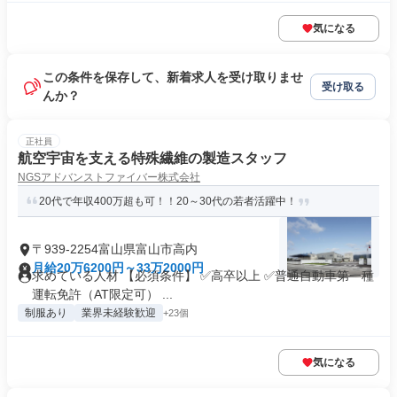
気になる
この条件を保存して、新着求人を受け取りませ
受け取る
んか？
正社員
航空宇宙を支える特殊繊維の製造スタッフ
NGSアドバンストファイバー株式会社
20代で年収400万超も可！！20～30代の若者活躍中！
〒939-2254富山県富山市高内
月給20万6200円～33万2000円
求めている人材 【必須条件】 ✅高卒以上 ✅普通自動車第一種
運転免許（AT限定可） ...
制服あり
業界未経験歓迎
+23個
気になる