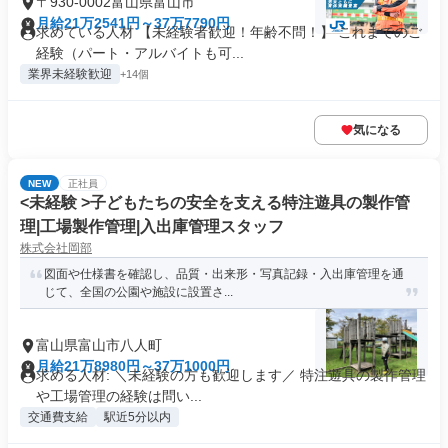
〒930-0002富山県富山市
月給21万2541円～37万7790円
求めている人材 【未経験者歓迎！年齢不問！】 これまでのご
経験（パート・アルバイトも可...
業界未経験歓迎
+14個
気になる
NEW
正社員
<未経験 >子どもたちの安全を支える特注遊具の製作管
理|工場製作管理|入出庫管理スタッフ
株式会社岡部
図面や仕様書を確認し、品質・出来形・写真記録・入出庫管理を通
じて、全国の公園や施設に設置さ...
富山県富山市八人町
月給21万8980円～37万1000円
求める人材: ＼未経験の方も歓迎します／ 特注遊具の製作管理
や工場管理の経験は問い...
交通費支給
駅近5分以内