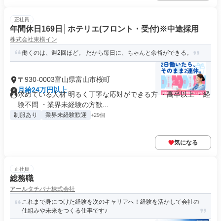
正社員
年間休日169日│ホテリエ(フロント・受付)※中途採用
株式会社東横イン
働くのは、週2回ほど。 だから毎日に、ちゃんと余裕ができる。
〒930-0003富山県富山市桜町
月給24万円以上
求めている人材 明るく丁寧な応対ができる方 ・高卒以上 ・経
験不問 ・業界未経験の方歓...
制服あり
業界未経験歓迎
+29個
気になる
正社員
総務職
アールタチバナ株式会社
これまで身につけた経験を次のキャリアへ！経験を活かして会社の
仕組みや未来をつくる仕事です♪