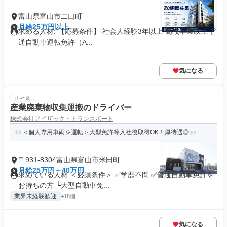
富山県富山市二口町
月給25万円以上
求める人材: 【応募条件】 社会人経験3年以上 高校卒業以上 普
通自動車運転免許（A...
気になる
正社員
産業廃棄物収集運搬のドライバー
株式会社アイザック・トランスポート
＜個人専用車両を運転＞大型免許等入社後取得OK！厚待遇◎
〒931-8304富山県富山市米田町
月給25万円～40万円
求めている人材 ＜必須条件＞ ✅学歴不問 ✅普通自動車免許を
お持ちの方 └大型自動車免...
業界未経験歓迎
+18個
気になる