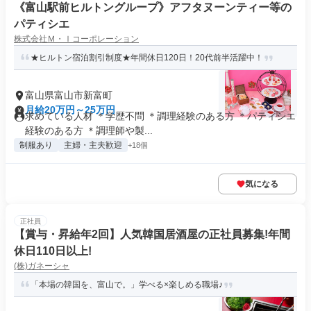
《富山駅前ヒルトングループ》アフタヌーンティー等の
パティシエ
株式会社Ｍ・Ｉコーポレーション
★ヒルトン宿泊割引制度★年間休日120日！20代前半活躍中！
富山県富山市新富町
月給20万円～25万円
求めている人材 ＊学歴不問 ＊調理経験のある方 ＊パティシエ
経験のある方 ＊調理師や製...
制服あり
主婦・主夫歓迎
+18個
気になる
正社員
【賞与・昇給年2回】人気韓国居酒屋の正社員募集!年間
休日110日以上!
(株)ガネーシャ
「本場の韓国を、富山で。」学べる×楽しめる職場♪