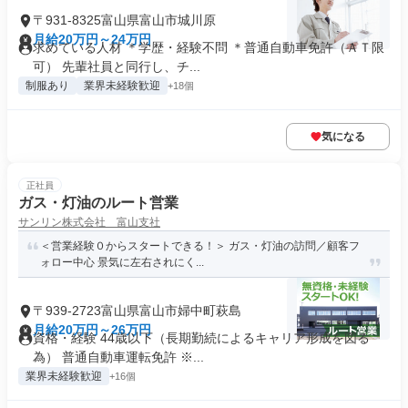
〒931-8325富山県富山市城川原
月給20万円～24万円
求めている人材 ＊学歴・経験不問 ＊普通自動車免許（ＡＴ限
可） 先輩社員と同行し、チ...
制服あり
業界未経験歓迎
+18個
気になる
正社員
ガス・灯油のルート営業
サンリン株式会社 富山支社
＜営業経験０からスタートできる！＞ ガス・灯油の訪問／顧客フ
ォロー中心 景気に左右されにく...
〒939-2723富山県富山市婦中町萩島
月給20万円～26万円
資格・経験 44歳以下（長期勤続によるキャリア形成を図る
為） 普通自動車運転免許 ※...
業界未経験歓迎
+16個