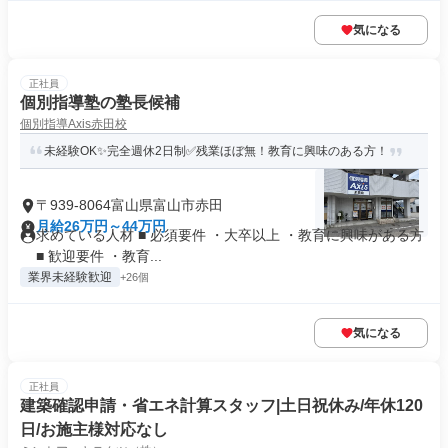
気になる
正社員
個別指導塾の塾長候補
個別指導Axis赤田校
未経験OK✨完全週休2日制✅残業ほぼ無！教育に興味のある方！
〒939-8064富山県富山市赤田
月給26万円～44万円
求めている人材 ■ 必須要件 ・大卒以上 ・教育に興味がある方
■ 歓迎要件 ・教育...
業界未経験歓迎
+26個
気になる
正社員
建築確認申請・省エネ計算スタッフ|土日祝休み/年休120
日/お施主様対応なし