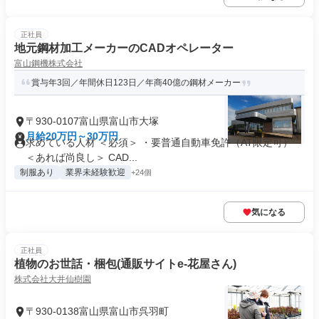
正社員
地元鋼材加工メーカーのCADオペレーター
富山鋼機株式会社
賞与年3回／年間休日123日／年商40億の鋼材メーカー
〒930-0107富山県富山市大塚
月給20万円～30万円
求めている人材 ＜必須＞ ・要普通自動車免許（AT限定可）
＜あれば尚良し＞ CAD...
制服あり
業界未経験歓迎
+24個
気になる
正社員
植物のお世話・梱包(通販サイトe-花屋さん)
株式会社大井仙樹園
〒930-0138富山県富山市呉羽町