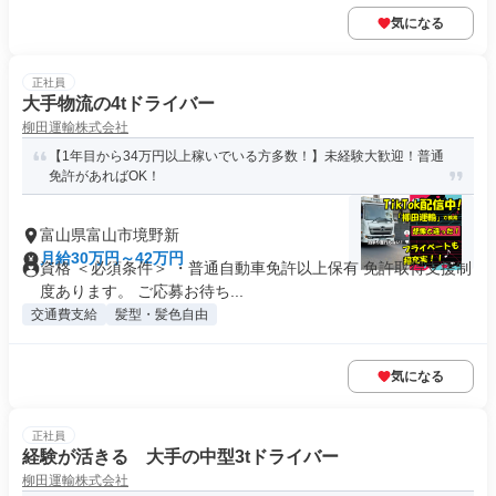
気になる
正社員
大手物流の4tドライバー
柳田運輸株式会社
【1年目から34万円以上稼いでいる方多数！】未経験大歓迎！普通
免許があればOK！
富山県富山市境野新
月給30万円～42万円
資格 ＜必須条件＞ ・普通自動車免許以上保有 免許取得支援制
度あります。 ご応募お待ち...
交通費支給
髪型・髪色自由
気になる
正社員
経験が活きる 大手の中型3tドライバー
柳田運輸株式会社