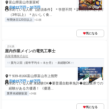
富山県富山市新富町
月給22万円～30万円
求めている人材 【必須条件】 ＊学歴不問 ＊調理経験のある方
（3年以上） ＊おいしく食...
年間休日120日以上
+11個
気になる
正社員
屋内作業メインの電気工事士
高陽電機株式会社
賞与２回（前年平均６～８か月）・未経験OK
〒939-8166富山県富山市上熊野
月給25万円～40万円
求めている人材 未経験OK◆要普通自動車免許◆建設業界での
経験がある方優遇！ 《優遇...
業界未経験歓迎
+24個
気になる