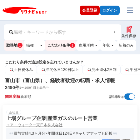
会員登録
ログイン
職種・キーワードから探す
条件保存
勤務地
職種
こだわり条件
雇用形態
年収
新着のみ
1
1
こだわり条件の追加設定を忘れていませんか？
土日祝休み
年間休日120日以上
完全週休2日制
学歴
富山市（富山県）、経験者歓迎の転職・求人情報
2490
件
1
〜
100
件目を表示中
関連度順
新着順
詳細表示
正社員
上場グループ企業|産業ガスのルート営業
エア・ウォーター東日本株式会社
賞与実績4.3ヶ月分×年間休日124日×キャリアアップも応援