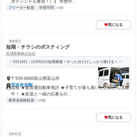
ポテンシャル重視！）】 学歴や...
フリーター歓迎
学歴不問
+4個
気になる
業務委託
短期・チラシのポスティング
箕浦商事株式会社
8月18日～10月6日の短期募集！やった分だけしっかり稼げる！
〒939-0000富山県富山市
完全歩合制
資格 ★要普通自動車免許 ★子育てが落ち着いた主婦さん活躍
中！ ★友達と一緒の応募もO...
業界未経験歓迎
+18個
気になる
契約社員