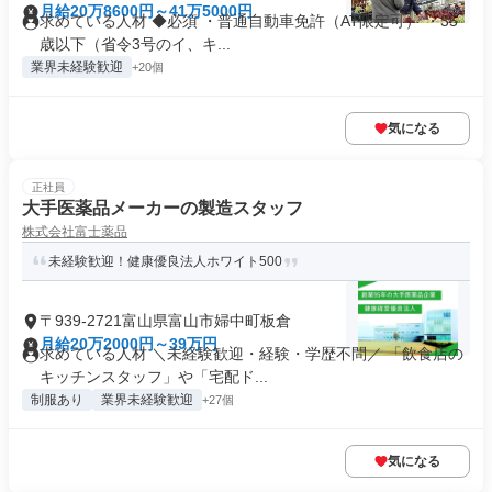
月給20万8600円～41万5000円
求めている人材 ◆必須 ・普通自動車免許（AT限定可） ・35
歳以下（省令3号のイ、キ...
業界未経験歓迎
+20個
気になる
正社員
大手医薬品メーカーの製造スタッフ
株式会社富士薬品
未経験歓迎！健康優良法人ホワイト500
〒939-2721富山県富山市婦中町板倉
月給20万2000円～39万円
求めている人材 ＼未経験歓迎・経験・学歴不問／ 「飲食店の
キッチンスタッフ」や「宅配ド...
制服あり
業界未経験歓迎
+27個
気になる