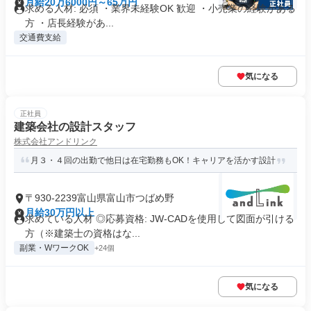
月給20万6000円～65万円
求める人材: 必須 ・業界未経験OK 歓迎 ・小売業の経験がある
方 ・店長経験があ...
交通費支給
気になる
正社員
建築会社の設計スタッフ
株式会社アンドリンク
月３・４回の出勤で他日は在宅勤務もOK！キャリアを活かす設計
〒930-2239富山県富山市つばめ野
月給30万円以上
求めている人材 ◎応募資格: JW-CADを使用して図面が引ける
方（※建築士の資格はな...
副業・WワークOK
+24個
気になる