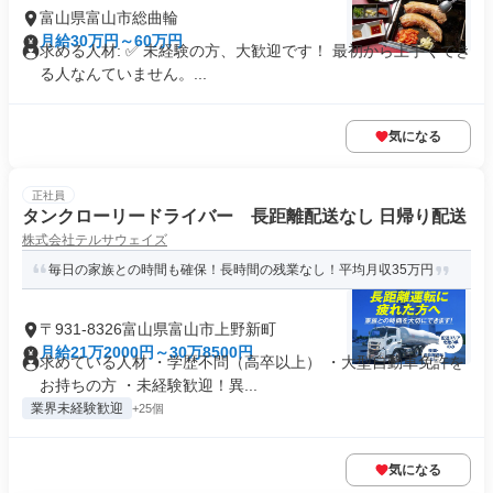
富山県富山市総曲輪
月給30万円～60万円
求める人材: ✅ 未経験の方、大歓迎です！ 最初から上手くでき
る人なんていません。...
気になる
正社員
タンクローリードライバー 長距離配送なし 日帰り配送
株式会社テルサウェイズ
毎日の家族との時間も確保！長時間の残業なし！平均月収35万円
〒931-8326富山県富山市上野新町
月給21万2000円～30万8500円
求めている人材 ・学歴不問（高卒以上） ・大型自動車免許を
お持ちの方 ・未経験歓迎！異...
業界未経験歓迎
+25個
気になる