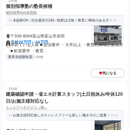
正社員
個別指導塾の塾長候補
個別指導Axis赤田校
未経験OK✨完全週休2日制✅残業ほぼ無！教育に興味のある方！
〒939-8064富山県富山市赤田
月給26万円～44万円
求めている人材 ■ 必須要件 ・大卒以上 ・教育に興味がある方
■ 歓迎要件 ・教育...
業界未経験歓迎
+26個
気になる
正社員
建築確認申請・省エネ計算スタッフ|土日祝休み/年休120
日/お施主様対応なし
ミントアーキテクツ（株）
お施主様対応無しのストレスフリーな新しい働き方のご提案！！