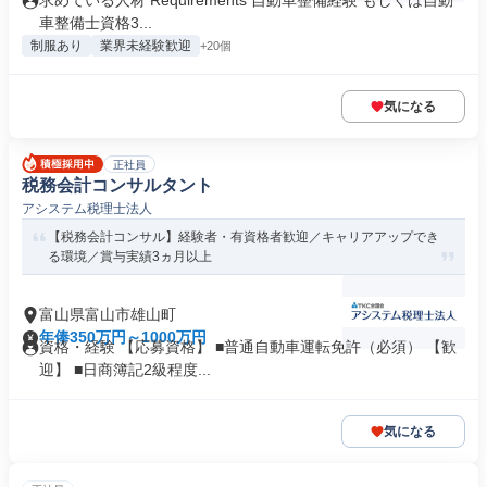
求めている人材 Requirements 自動車整備経験 もしくは自動
車整備士資格3...
制服あり
業界未経験歓迎
+20個
気になる
正社員
税務会計コンサルタント
アシステム税理士法人
【税務会計コンサル】経験者・有資格者歓迎／キャリアアップでき
る環境／賞与実績3ヵ月以上
富山県富山市雄山町
年俸350万円～1000万円
資格・経験 【応募資格】 ■普通自動車運転免許（必須） 【歓
迎】 ■日商簿記2級程度...
気になる