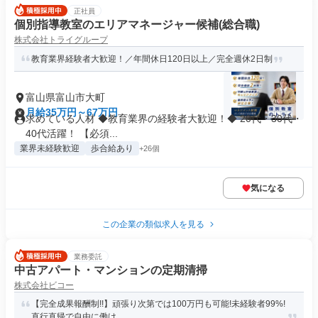
正社員
個別指導教室のエリアマネージャー候補(総合職)
株式会社トライグループ
教育業界経験者大歓迎！／年間休日120日以上／完全週休2日制
富山県富山市大町
月給35万円～67万円
求めている人材 ◆教育業界の経験者大歓迎！◆ 20代・30代・
40代活躍！ 【必須...
業界未経験歓迎
歩合給あり
+26個
気になる
この企業の類似求人を見る
業務委託
中古アパート・マンションの定期清掃
株式会社ビコー
【完全成果報酬制!!】頑張り次第では100万円も可能!未経験者99%!
直行直帰で自由に働け...