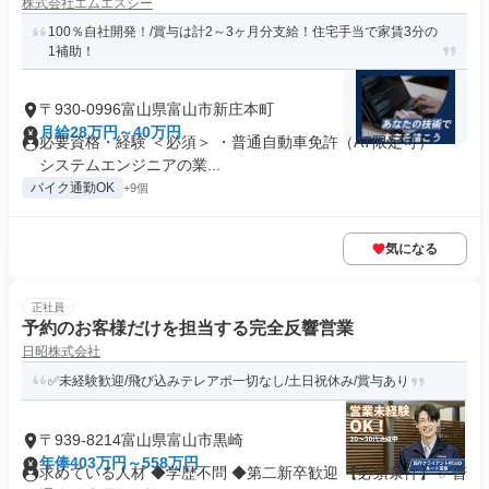
株式会社エムエスシー
100％自社開発！/賞与は計2～3ヶ月分支給！住宅手当で家賃3分の
1補助！
〒930-0996富山県富山市新庄本町
月給28万円～40万円
必要資格・経験 ＜必須＞ ・普通自動車免許（AT限定可） ・
システムエンジニアの業...
バイク通勤OK
+9個
気になる
正社員
予約のお客様だけを担当する完全反響営業
日昭株式会社
✅未経験歓迎/飛び込みテレアポ一切なし/土日祝休み/賞与あり
〒939-8214富山県富山市黒崎
年俸403万円～558万円
求めている人材 ◆学歴不問 ◆第二新卒歓迎 【必須条件】 ✅普