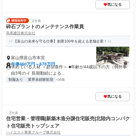
気になる
正社員
砕石プラントのメンテナンス作業員
高尾建設株式会社
【富山の未来を守る仕事】創業100年を超える老舗企業！
富山県富山市本宮
年俸460万円～678万円
求めている人材 ＜必須条件＞ ■年齢が44歳以下の方（例外事
由3号のイ 長期勤続による...
制服あり
業界未経験歓迎
+36個
気になる
正社員
住宅営業・管理職|新築木造分譲住宅販売|北陸内コンパク
ト住宅販売トップシェア
ハイエスト事業グループ株式会社