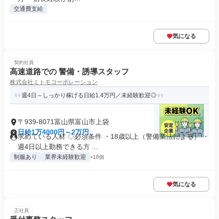
交通費支給
気になる
契約社員
高速道路での 警備・誘導スタッフ
株式会社ミトモコーポレーション
週4日～しっかり稼げる日給1.4万円／未経験歓迎◎
〒939-8071富山県富山市上袋
日給1万4000円～2万円
求めている人材 ◇必須条件 ・18歳以上（警備業法による） ・
週4日以上勤務できる方 ...
制服あり
業界未経験歓迎
+18個
気になる
正社員