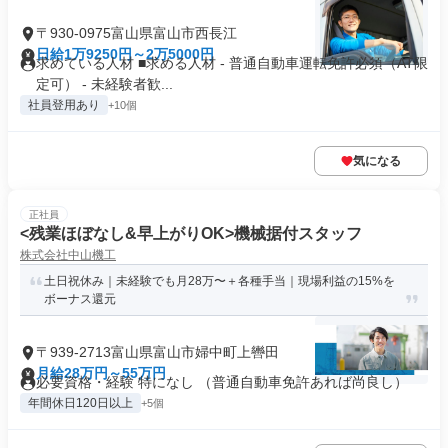
〒930-0975富山県富山市西長江
日給1万9250円～2万5000円
求めている人材 ■求める人材 - 普通自動車運転免許必須（AT限
定可） - 未経験者歓...
社員登用あり
+10個
気になる
正社員
<残業ほぼなし&早上がりOK>機械据付スタッフ
株式会社中山機工
土日祝休み｜未経験でも月28万〜＋各種手当｜現場利益の15%を
ボーナス還元
〒939-2713富山県富山市婦中町上轡田
月給28万円～55万円
必要資格・経験 特になし （普通自動車免許あれば尚良し）
年間休日120日以上
+5個