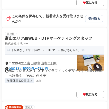
気になる
この条件を保存して、新着求人を受け取りませ
受け取る
んか？
正社員
富山エリア👥WEB・DTPマーケティングスタッフ
株式会社オリバー
【転勤なし / 富山市/WEB・DTPマーケ職どちらか✨】
〒939-8211富山県富山市二口町
月給27万6000円～47万円
求めている人材 1. DTP（グラフィックデザイン）領域 印刷物
の制作や、それに伴うデ...
年間休日120日以上
+25個
気になる
正社員