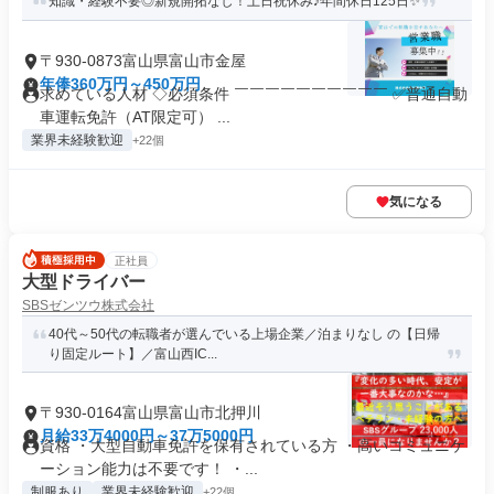
知識・経験不要◎新規開拓なし！土日祝休み♪年間休日125日✨
〒930-0873富山県富山市金屋
年俸360万円～450万円
求めている人材 ◇必須条件 ￣￣￣￣￣￣￣￣￣￣ ✅普通自動
車運転免許（AT限定可） ...
業界未経験歓迎
+22個
気になる
正社員
大型ドライバー
SBSゼンツウ株式会社
40代～50代の転職者が選んでいる上場企業／泊まりなし の【日帰
り固定ルート】／富山西IC...
〒930-0164富山県富山市北押川
月給33万4000円～37万5000円
資格 ・大型自動車免許を保有されている方 ・高いコミュニケ
ーション能力は不要です！ ・...
制服あり
業界未経験歓迎
+22個