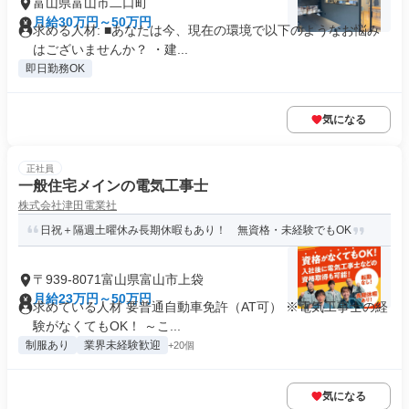
富山県富山市二口町
月給30万円～50万円
求める人材: ■あなたは今、現在の環境で以下のようなお悩み
はございませんか？ ・建...
即日勤務OK
気になる
正社員
一般住宅メインの電気工事士
株式会社津田電業社
日祝＋隔週土曜休み長期休暇もあり！ 無資格・未経験でもOK
〒939-8071富山県富山市上袋
月給23万円～50万円
求めている人材 要普通自動車免許（AT可） ※電気工事士の経
験がなくてもOK！ ～こ...
制服あり
業界未経験歓迎
+20個
気になる