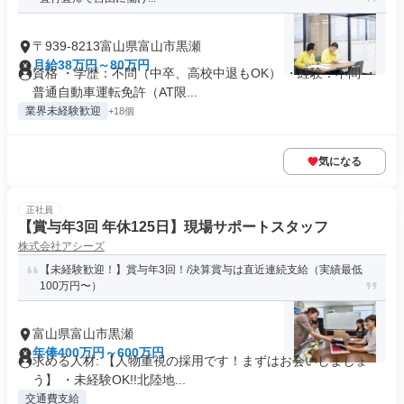
〒939-8213富山県富山市黒瀬
月給38万円～80万円
資格 ・学歴：不問（中卒、高校中退もOK） ・経験：不問 ・
普通自動車運転免許（AT限...
業界未経験歓迎
+18個
気になる
正社員
【賞与年3回 年休125日】現場サポートスタッフ
株式会社アシーズ
【未経験歓迎！】賞与年3回！/決算賞与は直近連続支給（実績最低
100万円〜）
富山県富山市黒瀬
年俸400万円～600万円
求める人材: 【人物重視の採用です！まずはお会いしましょ
う】 ・未経験OK!!北陸地...
交通費支給