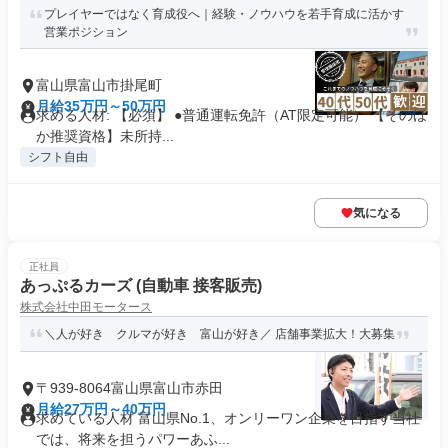
プレイヤーではなく育成役へ｜経験・ノウハウを若手育成に活かす
営業ポジション
富山県富山市掛尾町
月給35万円～50万円
求める人材: 【必須】 ●普通運転免許（AT限定可能） 【そのほ
か推奨資格】未所持...
シフト自由
気になる
正社員
あっぷるカーズ (自動車 接客販売)
株式会社中田モータース
＼人が好き クルマが好き 富山が好き／ 店舗事業拡大！大募集
〒939-8064富山県富山市赤田
月給27万円～40万円
求めている人材 富山県No.1、オンリーワン企業を目指す当社
では、将来を担うパワーあふ...