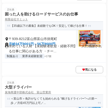
正社員
困った人を助けるロードサービスのお仕事
有限会社サミット
【35歳以下の募集】未経験でもOK！安定して稼げる仕事！
〒939-8212富山県富山市掛尾町
月給34万9001円～56万9000円
求めている人材 【未経験者歓迎・経験不問】 ・人に感謝され
る仕事に関心がある方 ・チー...
制服あり
業界未経験歓迎
+17個
気になる
正社員
大型ドライバー
泉海商運中部株式会社 富山営業所
＜富山市＞免許がなくても始められる “稼げるドライバー”への第一
歩 ／月収45万円以上可／...