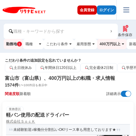
会員登録
ログイン
職種・キーワードから探す
条件保存
勤務地
職種
こだわり条件
雇用形態
400万円以上
新
1
こだわり条件の追加設定を忘れていませんか？
土日祝休み
年間休日120日以上
完全週休2日制
学歴
富山市（富山県）、400万円以上の転職・求人情報
1574
件
1
〜
100
件目を表示中
関連度順
新着順
詳細表示
業務委託
軽バン使用の配送ドライバー
株式会社ＳｏｃＫ
未経験歓迎♪稼働分分割払いOK!リース車も用意しております★