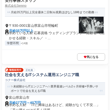
受付事務スタッフ
株式会社Sereno
月給35万円以上完全週休二日制＆残業ほぼなし18時までの勤務
〒930-0001富山県富山市明輪町
月給35万円以上
求めている人材 応募資格 ウェディングプランナー経験者 ＼活
かせる経験・スキル／ ・...
学歴不問
+14個
気になる
正社員
社会を支えるITシステム運用エンジニア職
コクー株式会社
✨未経験からITエンジニアへ✨業界最速レベル2ヶ月研修×手厚いサ
ポートで社会を支えるIT職
富山県富山市
月給27万円～40万円
求める人材: 「ITに興味はあるけど、経験がなくて不安…」