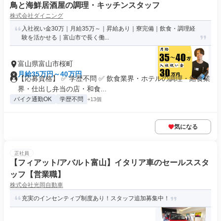
鳥と海鮮居酒屋の調理・キッチンスタッフ
株式会社ダイニング
入社祝い金30万｜月給35万～｜昇給あり｜寮完備｜飲食・調理経
験を活かせる｜富山市で長く働...
富山県富山市桜町
月給35万円～40万円
【応募資格】 ✅ 学歴不問 ✅ 飲食業界・ホテルの調理・給食業
界・仕出し弁当の店・和食...
バイク通勤OK
学歴不問
+13個
気になる
正社員
【フィアット/アバルト富山】イタリア車のセールススタ
ッフ【営業職】
株式会社光岡自動車
充実のインセンティブ制度あり！スタッフ追加募集中！