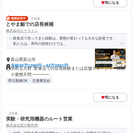
気になる
正社員
とやま鮨での店長候補
株式会社ビーライン
飲食店で培ってきた経験は、業態が変わっても大きな財産です。
私たちは、寿司の技術だけでは...
富山県富山市
月給30万1280円～44万2901円
求める人材: 飲食店での店長経験または店舗マネージャー経験
※業態不問 ━━━━...
即日勤務OK
交通費支給
気になる
正社員
実験・研究用機器のルート営業
株式会社黒川製作所