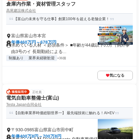
倉庫内作業・資材管理スタッフ
高尾建設株式会社
【富山の未来を守る仕事】創業100年を超える老舗企業！
富山県富山市本宮
年俸460万円～678万円
求めている人材 ＜必須条件＞ ■年齢が44歳以下の方（例外事
由3号のイ 長期勤続による...
制服あり
業界未経験歓迎
+36個
気になる
正社員
電気自動車整備士(富山)
Tesla Japan合同会社
【自動車業界時価総額世界一】 最先端技術に触れる！AI×EV
〒930-0985富山県富山市田中町
年俸400万8円～700万8円