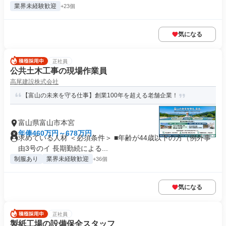
業界未経験歓迎
+23個
気になる
正社員
公共土木工事の現場作業員
高尾建設株式会社
【富山の未来を守る仕事】創業100年を超える老舗企業！
富山県富山市本宮
年俸460万円～678万円
求めている人材 ＜必須条件＞ ■年齢が44歳以下の方（例外事
由3号のイ 長期勤続による...
制服あり
業界未経験歓迎
+36個
気になる
正社員
製紙工場の設備保全スタッフ