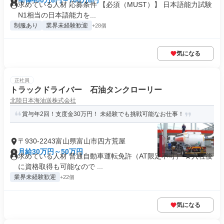
年俸400万8円～700万8円
求めている人材 応募条件 【必須（MUST）】 日本語能力試験
N1相当の日本語能力を...
制服あり
業界未経験歓迎
+28個
気になる
正社員
トラックドライバー 石油タンクローリー
北陸日本海油送株式会社
賞与年2回！支度金30万円！ 未経験でも挑戦可能なお仕事！
〒930-2243富山県富山市四方荒屋
月給30万円～50万円
求めている人材 普通自動車運転免許（AT限定不可） ★入社後
に資格取得も可能なので ...
業界未経験歓迎
+22個
気になる