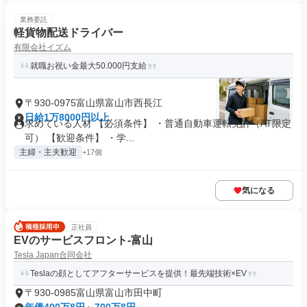
業務委託
軽貨物配送ドライバー
有限会社イズム
就職お祝い金最大50.000円支給
〒930-0975富山県富山市西長江
日給1万8000円以上
求めている人材 【必須条件】 ・普通自動車運転免許（AT限定
可） 【歓迎条件】 ・学...
主婦・主夫歓迎
+17個
気になる
正社員
EVのサービスフロント-富山
Tesla Japan合同会社
Teslaの顔としてアフターサービスを提供！最先端技術×EV
〒930-0985富山県富山市田中町