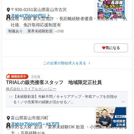
〒930-0151富山県富山市古沢
月給40万6000円以上
資格・経験 要大型免許 ・長距離経験者優遇・未経験者可 ・入
社後、免許取得応援制度有
制服あり
業界未経験歓迎
+29個
気になる
この企業の類似求人を見る
正社員
TRIALの販売接客スタッフ 地域限定正社員
株式会社トライアルカンパニー
【未経験歓迎】年齢不問／キャリアアップ・年収アップを目指せ
る！／小売業等の経験が活かせる／...
富山県富山市堀川町
月給20万6000円～65万円
求める人材: 必須 ・業界未経験OK 歓迎 ・小売業の経験がある
方 ・店長経験があ...