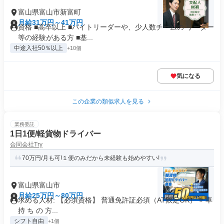
富山県富山市新富町
月給31万円～41万円
資格 ■高卒以上 ■バイトリーダーや、少人数チームの リーダー
等の経験がある方 ■基...
中途入社50％以上
+10個
気になる
この企業の類似求人を見る
業務委託
1日1便/軽貨物ドライバー
合同会社Try
70万円/月も可!１便のみだから未経験も始めやすい!
富山県富山市
月給25万円～80万円
求める人材: 【必須資格】 普通免許証必須（AT限定OK） ⭐️ 車
持 ち の 方...
シフト自由
+1個