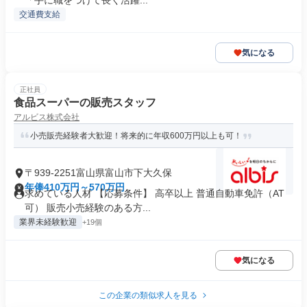
「手に職をつけて長く活躍...
交通費支給
気になる
正社員
食品スーパーの販売スタッフ
アルビス株式会社
小売販売経験者大歓迎！将来的に年収600万円以上も可！
〒939-2251富山県富山市下大久保
年俸410万円～570万円
求めている人材 【応募条件】 高卒以上 普通自動車免許（AT
可） 販売小売経験のある方...
業界未経験歓迎
+19個
気になる
この企業の類似求人を見る