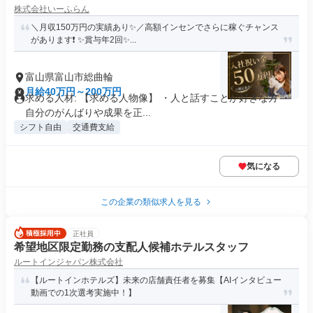
株式会社いーふらん
＼月収150万円の実績あり✨／高額インセンでさらに稼ぐチャンス
があります❗ ✨賞与年2回✨...
富山県富山市総曲輪
月給40万円～200万円
求める人材: 【求める人物像】 ・人と話すことが好きな方 ・
自分のがんばりや成果を正...
シフト自由
交通費支給
気になる
この企業の類似求人を見る
正社員
希望地区限定勤務の支配人候補ホテルスタッフ
ルートインジャパン株式会社
【ルートインホテルズ】未来の店舗責任者を募集【AIインタビュー
動画での1次選考実施中！】