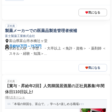
気になる
正社員
製薬メーカーでの医薬品製造管理者候補
富士製薬工業株式会社
富山県富山市水橋辻ヶ堂
月給50万円～75万円
求める人材: ＜学歴＞ ・大卒以上 ＜免許・資格＞ ・薬剤師 ＜
スキル・経験・知識＞...
気になる
正社員
【賞与・昇給年2回】人気韓国居酒屋の正社員募集!年間
休日110日以上!
(株)ガネーシャ
「本場の韓国を、富山で。」学べる×楽しめる職場♪