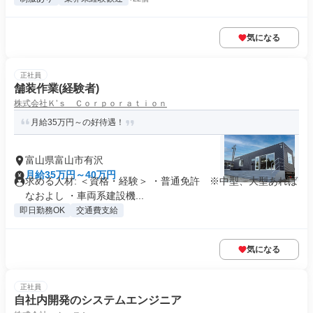
気になる
正社員
舗装作業(経験者)
株式会社Ｋ’ｓ Ｃｏｒｐｏｒａｔｉｏｎ
月給35万円～の好待遇！
富山県富山市有沢
月給35万円～40万円
求める人材: ＜資格・経験＞ ・普通免許 ※中型、大型あれば
なおよし ・車両系建設機...
即日勤務OK
交通費支給
気になる
正社員
自社内開発のシステムエンジニア