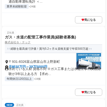
通自動車運転免許 ＜...
業界未経験歓迎
+24個
気になる
正社員
ガス・水道の配管工事作業員(経験者募集)
株式会社Ｇ・テック
経験を最高値で評価！賞与5.2ヶ月＆資格支援で年収500万超
〒931-8326富山県富山市上野新町
月給30万円～39万5000円
求めている人材 資格不問 ※ガス工事または水道工事の実務経
験が3年以上ある方 【求め...
年間休日120日以上
+19個
気になる
NEW
正社員