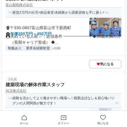
富山製紙株式会社
家賃2万円の社宅×絶品食堂❕未経験から国家資格も手に届く⚡
〒930-0807富山県富山市下新西町
年俸350万円～450万円
求めている人材 ✅：必須条件 ━━━━━━━ ◆36歳未満の方
（長期キャリア形成） ◆...
制服あり
業界未経験歓迎
+20個
気になる
正社員
建築現場の解体作業スタッフ
ACE株式会社
経験を活かしてより働きやすい職場へ！残業ほぼなし＆居心地バツ
グンの人間関係が魅力です！
〒939-8033富山県富山市横内
ホーム
オファー
気になる
月給35万円～50万円
必要資格・経験 ＜必須資格・経験＞ ・普通自動車免許（AT限