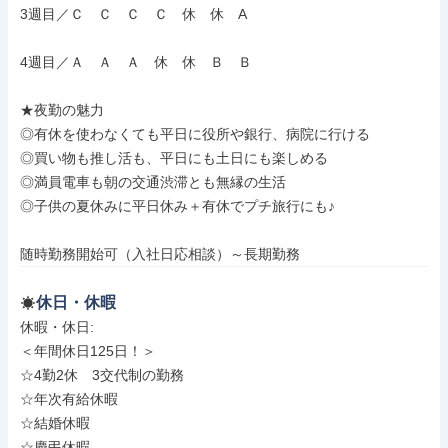
3週目／Ｃ　Ｃ　Ｃ　Ｃ　休　休　A

4週目／Ａ　Ａ　Ａ　休　休　Ｂ　Ｂ

★夜勤の魅力

◎有休を使わなくても平日に役所や銀行、病院に行ける

◎買い物も推し活も、平日にも土日にも楽しめる

◎満員電車も朝の交通渋滞とも無縁の生活

◎子供の夏休みに平日休み＋有休でプチ旅行にも♪

随時勤務開始可（入社日応相談）～長期勤務
休日・休暇
休暇・休日: 

＜年間休日125日！＞

☆4勤2休　3交代制の勤務

☆年次有給休暇

☆結婚休暇

☆慶弔休暇
