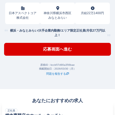
日本アスペクトコア
神奈川県横浜市西区
月給22万1400円
株式会社
みなとみらい
横浜・みなとみらい/大手企業内勤務/エリア限定正社員/月収27万円以
上！
応募画面へ進む
原稿ID：
bccb57d90a356bae
掲載開始日：
2026/03/30（月）
問題を報告する
あなたにおすすめの求人
正社員