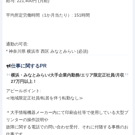
給与: 221,400円 (月給)

平均所定労働時間（1か月当たり）: 151時間

通勤の可否:

* 神奈川県 横浜市 西区 みなとみらい (必須)
仕事に関するPR
横浜・みなとみらい/大手企業内勤務/エリア限定正社員/月収
27万円以上！
アピールポイント: 

≪地域限定正社員/転居を伴う転勤なし≫

＊大手情報機器メーカー内にて印刷会社等で使用している大型プ
リンターの操作説明や

故障に関する電話での問い合わせ受付、それに付随する事務のお
仕事です 。
