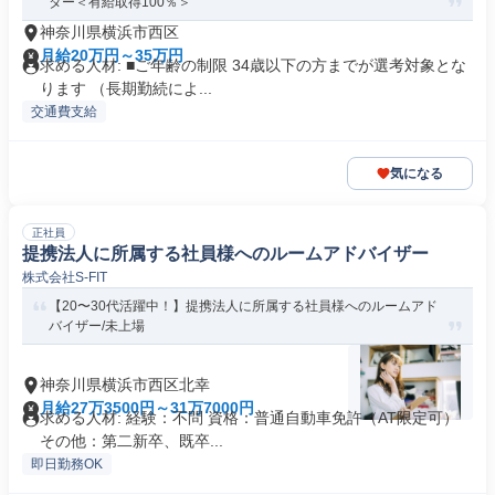
ター＜有給取得100％＞
神奈川県横浜市西区
月給20万円～35万円
求める人材: ■ご年齢の制限 34歳以下の方までが選考対象とな
ります （長期勤続によ...
交通費支給
気になる
正社員
提携法人に所属する社員様へのルームアドバイザー
株式会社S-FIT
【20〜30代活躍中！】提携法人に所属する社員様へのルームアド
バイザー/未上場
神奈川県横浜市西区北幸
月給27万3500円～31万7000円
求める人材: 経験：不問 資格：普通自動車免許（AT限定可）
その他：第二新卒、既卒...
即日勤務OK