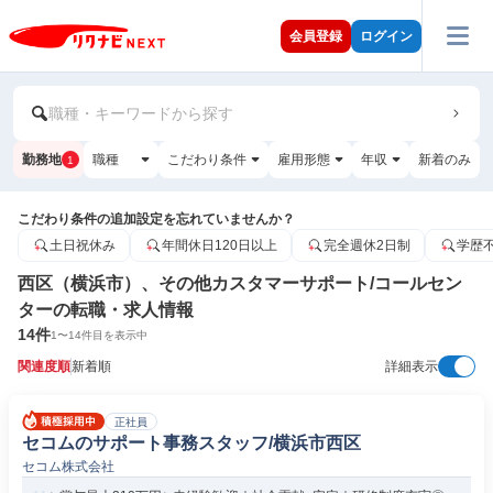
会員登録
ログイン
職種・キーワードから探す
勤務地
職種
こだわり条件
雇用形態
年収
新着のみ
1
こだわり条件の追加設定を忘れていませんか？
土日祝休み
年間休日120日以上
完全週休2日制
学歴
西区（横浜市）、その他カスタマーサポート/コールセン
ターの転職・求人情報
14
件
1
〜
14
件目を表示中
関連度順
新着順
詳細表示
正社員
セコムのサポート事務スタッフ/横浜市⻄区
セコム株式会社