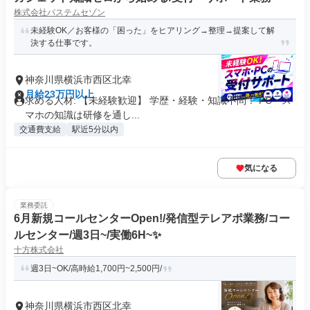
株式会社パステムセゾン
未経験OK／お客様の「困った」をヒアリング→整理→提案して解
決する仕事です。
神奈川県横浜市西区北幸
月給23万円以上
求める人材: 【未経験歓迎】 学歴・経験・知識不問！ PC・ス
マホの知識は研修を通し...
交通費支給
駅近5分以内
気になる
業務委託
6月新規コールセンターOpen!/発信型テレアポ業務/コー
ルセンター/週3日~/実働6H~✨
十方株式会社
週3日~OK/高時給1,700円~2,500円/
神奈川県横浜市西区北幸