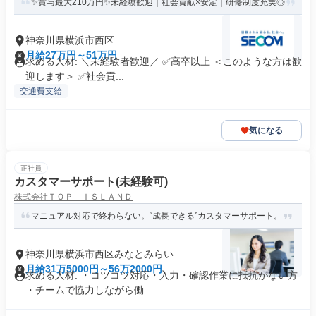
✨賞与最大210万円✨未経験歓迎｜社会貢献×安定｜研修制度充実◎
神奈川県横浜市西区
月給27万円～51万円
求める人材: ＼未経験者歓迎／ ✅高卒以上 ＜このような方は歓
迎します＞ ✅社会貢...
交通費支給
気になる
正社員
カスタマーサポート(未経験可)
株式会社ＴＯＰ ＩＳＬＡＮＤ
マニュアル対応で終わらない。“成長できる”カスタマーサポート。
神奈川県横浜市西区みなとみらい
月給31万5000円～56万2000円
求める人材: ・コツコツ対応・入力・確認作業に抵抗がない方
・チームで協力しながら働...