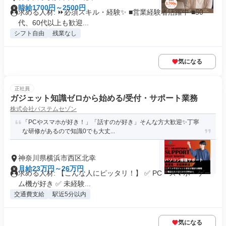
時給1700円～2500円
求める人材: ⏩必須スキル・経験✨ ■営業経験者活躍中 ■50
代、60代以上も歓迎...
シフト自由
残業なし
気になる
正社員
ガジェット知識ゼロから始める/受付・サポート業務
株式会社パステムセゾン
「PCやスマホが好き！」「話すのが好き」そんな方大歓迎✨丁寧
な研修があるので知識0でも大丈...
神奈川県横浜市西区北幸
月給23万円～26万円
求める人材: 【こんな人にピッタリ！】 ✅ PC・スマホ・ゲー
ム機が好き ✅ 未経験...
交通費支給
駅近5分以内
気になる