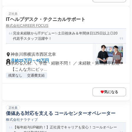
正社員
ITヘルプデスク・テクニカルサポート
株式会社CAREER FOCUS
完全未経験からITデビュー✨土日祝休み＆年間休日125日以上◎20
代若手スタッフ活躍中！
神奈川県横浜市西区北幸
月給25万円～40万円
求める人材: ＼ 学歴・経験不問！ ／ 未経験・第二新卒歓迎✨
【こんな方にピッ...
残業なし
交通費支給
気になる
正社員
価値ある対応を支える コールセンターオペレーター
株式会社ナラティブ
【毎年給与UP確約！】正社員でキャリアも安心！コールオペレー