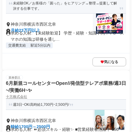
未経験OK／お客様の「困った」をヒアリング→整理→提案して解
決する仕事です。
神奈川県横浜市西区北幸
月給23万円以上
求める人材: 【未経験歓迎】 学歴・経験・知識不問！ PC・ス
マホの知識は研修を通し...
交通費支給
駅近5分以内
気になる
業務委託
6月新規コールセンターOpen!/発信型テレアポ業務/週3日
~/実働6H~✨
十方株式会社
週3日~OK/高時給1,700円~2,500円/
神奈川県横浜市西区北幸
時給1700円～2500円
求める人材: ⏩必須スキル・経験✨ ■営業経験者活躍中 ■50