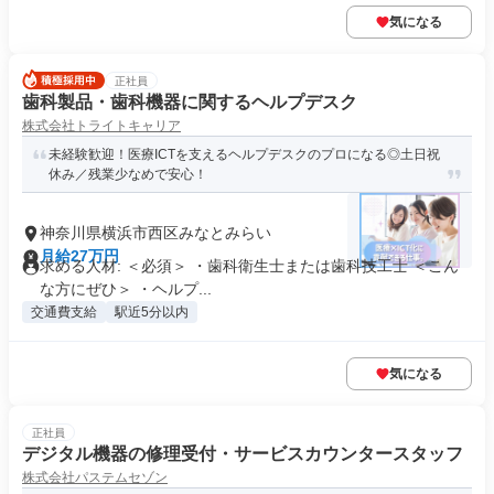
気になる
正社員
歯科製品・歯科機器に関するヘルプデスク
株式会社トライトキャリア
未経験歓迎！医療ICTを支えるヘルプデスクのプロになる◎土日祝
休み／残業少なめで安心！
神奈川県横浜市西区みなとみらい
月給27万円
求める人材: ＜必須＞ ・歯科衛生士または歯科技工士 ＜こん
な方にぜひ＞ ・ヘルプ...
交通費支給
駅近5分以内
気になる
正社員
デジタル機器の修理受付・サービスカウンタースタッフ
株式会社パステムセゾン