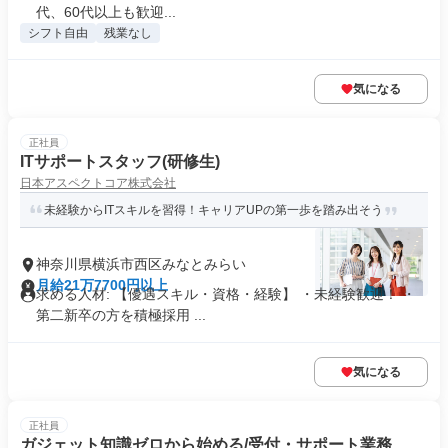
代、60代以上も歓迎...
シフト自由
残業なし
気になる
正社員
ITサポートスタッフ(研修生)
日本アスペクトコア株式会社
未経験からITスキルを習得！キャリアUPの第一歩を踏み出そう
神奈川県横浜市西区みなとみらい
月給21万7700円以上
求める人材: 【優遇スキル・資格・経験】 ・未経験歓迎！ ・
第二新卒の方を積極採用 ...
気になる
正社員
ガジェット知識ゼロから始める/受付・サポート業務