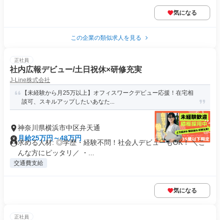
気になる
この企業の類似求人を見る
正社員
社内広報デビュー/土日祝休×研修充実
J-Line株式会社
【未経験から月25万以上】オフィスワークデビュー応援！在宅相
談可、スキルアップしたいあなた...
神奈川県横浜市中区弁天通
月給25万円～48万円
求める人材: ◎学歴・経験不問！社会人デビューもOK！ ＼こ
んな方にピッタリ／ ・...
交通費支給
気になる
正社員