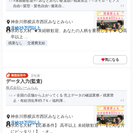
⭐未経験歓迎⭐✅みなとみらい駅直結✅残業禁止！✨ネイル・ピアス
自由✨髪型・髪色自由✨服装自...
神奈川県横浜市西区みなとみらい
月給25万円以上
求める人材: ★未経験歓迎、あなたの人柄を重視します★ ⭕高
卒以上 ...
残業なし
交通費支給
気になる
正社員
データ入力(監査)
株式会社いーふらん
✓全国の店舗から上がってくる 売上データの確認業務✓残業禁
止・有給消化率85.7％✓福利厚...
神奈川県横浜市西区みなとみらい
月給25万円以上
求める人材: 【応募条件】 高卒以上 未経験歓迎！ 【こんな方
にピッタリ！】 ・オ...