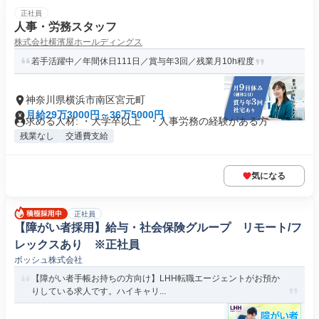
正社員
人事・労務スタッフ
株式会社横濱屋ホールディングス
若手活躍中／年間休日111日／賞与年3回／残業月10h程度
神奈川県横浜市南区宮元町
月給29万3000円～36万5000円
求める人材: ・大学卒以上 ・人事労務の経験がある方
残業なし
交通費支給
気になる
正社員
【障がい者採用】給与・社会保険グループ リモート/フ
レックスあり ※正社員
ボッシュ株式会社
【障がい者手帳お持ちの方向け】LHH転職エージェントがお預か
りしている求人です。ハイキャリ...