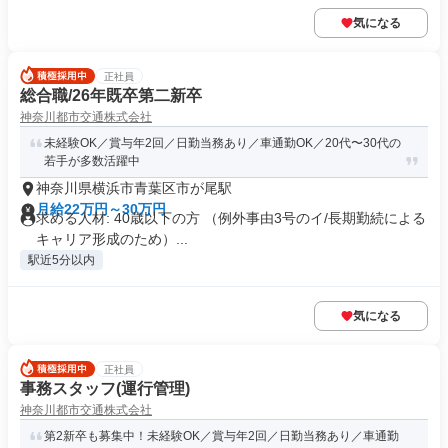
気になる
正社員
総合職/26年既卒第二新卒
神奈川都市交通株式会社
未経験OK／賞与年2回／日勤当務あり／車通勤OK／20代〜30代の
若手が多数活躍中
神奈川県横浜市青葉区市が尾駅
月給22万円～30万円
求める人材: 40歳以下の方 （例外事由3号のイ/長期勤続による
キャリア形成のため）...
駅近5分以内
気になる
正社員
事務スタッフ(運行管理)
神奈川都市交通株式会社
第2新卒も募集中！未経験OK／賞与年2回／日勤当務あり／車通勤