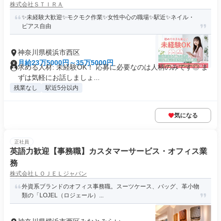
株式会社ＳＴＩＲＡ
✨未経験大歓迎✨モクモク作業✨女性中心の職場✨駅近✨ネイル・
ピアス自由
神奈川県横浜市西区
月給23万5000円～35万5000円
求める人材: 未経験OK！ 応募に必要なのは人柄のみです◎ ま
ずは気軽にお話しましょ...
残業なし
駅近5分以内
気になる
正社員
英語力歓迎【事務職】カスタマーサービス・オフィス業
務
株式会社ＬＯＪＥＬジャパン
外資系ブランドのオフィス事務職。スーツケース、バッグ、革小物
類の「LOJEL（ロジェール）...