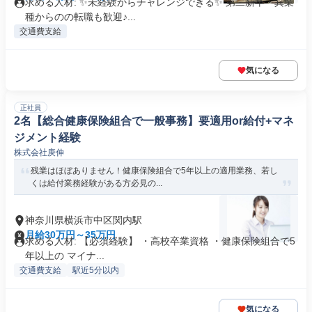
求める人材: ✨未経験からチャレンジできる✨ 第二新卒・異業
種からのの転職も歓迎♪...
交通費支給
気になる
正社員
2名【総合健康保険組合で一般事務】要適用or給付+マネ
ジメント経験
株式会社庚伸
残業はほぼありません！健康保険組合で5年以上の適用業務、若し
くは給付業務経験がある方必見の...
神奈川県横浜市中区関内駅
月給30万円～35万円
求める人材: 【必須経験】 ・高校卒業資格 ・健康保険組合で5
年以上の マイナ...
交通費支給
駅近5分以内
気になる