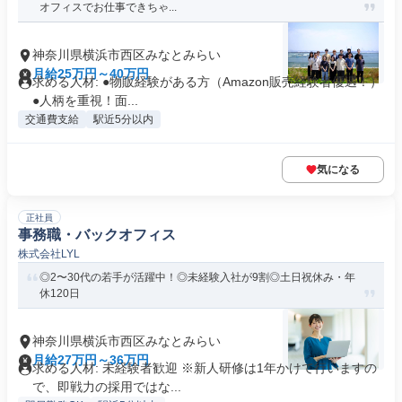
オフィスでお仕事できちゃ...
神奈川県横浜市西区みなとみらい
月給25万円～40万円
求める人材: ●物販経験がある方（Amazon販売経験者優遇！）
●人柄を重視！面...
交通費支給
駅近5分以内
気になる
正社員
事務職・バックオフィス
株式会社LYL
◎2〜30代の若手が活躍中！◎未経験入社が9割◎土日祝休み・年
休120日
神奈川県横浜市西区みなとみらい
月給27万円～36万円
求める人材: 未経験者歓迎 ※新人研修は1年かけて行いますの
で、即戦力の採用ではな...