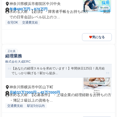
神奈川県横浜市都筑区中川中央
年俸480万円～870万円
求める人材: 【必須】・障害者手帳をお持ちの方 ・英語
での日常会話レベル以上のコ...
在宅OK
交通費支給
気になる
正社員
経理業務
株式会社大成ERC
【あなたの経理スキルを求めています！】年間休日125日！高月給
でしっかり稼げる！駅から徒歩...
神奈川県横浜市中区山下町
月給33万7000円～45万7000円
求める人材: 【応募条件】 ・上場企業の経理経験をお持ちの方
・簿記２級以上の資格を...
交通費支給
駅近5分以内