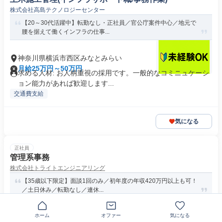
株式会社高島テクノロジーセンター
【20～30代活躍中】転勤なし・正社員／官公庁案件中心／地元で
腰を据えて働くインフラの仕事...
神奈川県横浜市西区みなとみらい
月給25万円～50万円
求める人材: お人柄重視の採用です。一般的なコミニュケーシ
ョン能力があれば歓迎します...
交通費支給
気になる
正社員
管理系事務
株式会社トライトエンジニアリング
【35歳以下限定】面談1回のみ／初年度の年収420万円以上も可！
／土日休み／転勤なし／連休...
神奈川県横浜市西区高島
ホーム
オファー
気になる