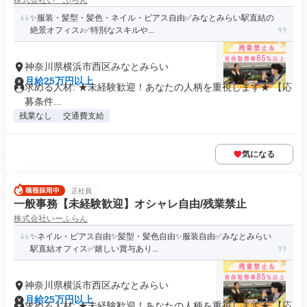
株式会社いーふらん
✨服装・髪型・髪色・ネイル・ピアス自由✅みなとみらい駅直結の
絶景オフィス♪✅特別なスキルや...
神奈川県横浜市西区みなとみらい
月給25万円以上
求める人材: ★未経験歓迎！あなたの人柄を重視します★ 【応
募条件...
残業なし
交通費支給
気になる
正社員
一般事務【未経験歓迎】オシャレ自由/残業禁止
株式会社いーふらん
✨ネイル・ピアス自由✨髪型・髪色自由✨服装自由✅みなとみらい
駅直結オフィス✅嬉しい賞与あり...
神奈川県横浜市西区みなとみらい
月給25万円以上
求める人材: ★未経験歓迎！あなたの人柄を重視します★ 【応