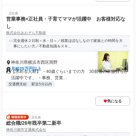
正社員
営業事務×正社員・子育てママが活躍中 お客様対応な
し
株式会社あおぞら不動産
完全週休２日制＜水・日＞／残業ほぼなしなので家族との時間を大
事にしたい方／不動産知識＆スキ...
神奈川県横浜市西区岡野
月給25万円以上
【求める人材】 ・40歳ぐらいまでの方 30前後の家族持ちが
活躍中です。 ・事務、営業...
交通費支給
駅近5分以内
気になる
正社員
総合職/26年既卒第二新卒
神奈川都市交通株式会社