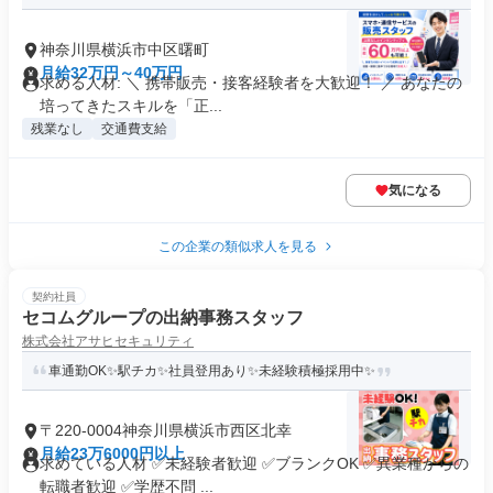
神奈川県横浜市中区曙町
月給32万円～40万円
求める人材: ＼ 携帯販売・接客経験者を大歓迎！ ／ あなたの
培ってきたスキルを「正...
残業なし
交通費支給
気になる
この企業の類似求人を見る
契約社員
セコムグループの出納事務スタッフ
株式会社アサヒセキュリティ
車通勤OK✨駅チカ✨社員登用あり✨未経験積極採用中✨
〒220-0004神奈川県横浜市西区北幸
月給23万6000円以上
求めている人材 ✅未経験者歓迎 ✅ブランクOK ✅異業種からの
転職者歓迎 ✅学歴不問 ...