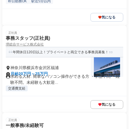
即日勤務OK
駅近5分以内
気になる
正社員
事務スタッフ(正社員)
堺総合サービス株式会社
年間休日120日以上！プライベートと両立できる事務員募集！
神奈川県横浜市金沢区福浦
月給20万円～25万円
求める人材: 簡単なパソコン操作ができる方 ・学歴不問 ・経
験不問。未経験も大歓迎...
交通費支給
気になる
正社員
一般事務/未経験可