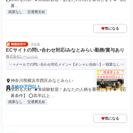
募...
残業なし
交通費支給
気になる
正社員
ECサイトの問い合わせ対応/みなとみらい勤務/賞与あり
株式会社いーふらん
⭐メールでの問い合わせ対応メイン⭐【オシャレ自由✨】✅残業なし
神奈川県横浜市西区みなとみらい
月給25万円以上
求める人材: ★未経験歓迎！あなたの人柄を重視します★ 【応
募条件】 ⭕高卒以上 ...
残業なし
交通費支給
気になる