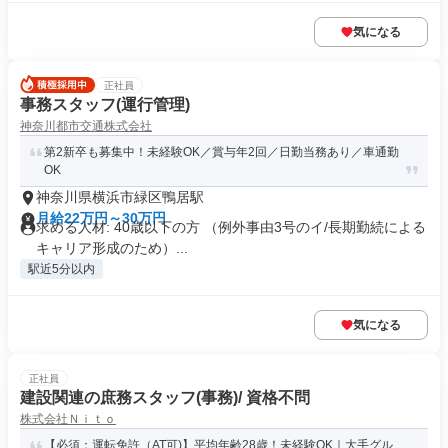
気になる
正社員
事務スタッフ(運行管理)
神奈川都市交通株式会社
第2新卒も募集中！未経験OK／賞与年2回／日勤当務あり／車通勤
OK
神奈川県横浜市緑区鴨居駅
月給22万円～30万円
求める人材: 40歳以下の方 （例外事由3号のイ/長期勤続による
キャリア形成のため）...
駅近5分以内
気になる
正社員
建設関連の庶務スタッフ(事務)/ 資格不問
株式会社Ｎｉｔｏ
【必須：運転免許（AT可)】平均年齢28歳！未経験OK｜大手グル