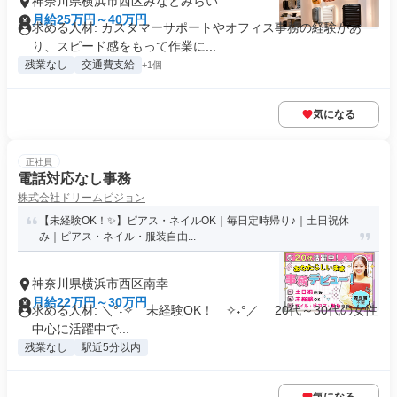
神奈川県横浜市西区みなとみらい
月給25万円～40万円
求める人材: カスタマーサポートやオフィス事務の経験があ
り、スピード感をもって作業に...
残業なし
交通費支給
+1個
気になる
正社員
電話対応なし事務
株式会社ドリームビジョン
【未経験OK！✨】ピアス・ネイルOK｜毎日定時帰り♪｜土日祝休
み｜ピアス・ネイル・服装自由...
神奈川県横浜市西区南幸
月給22万円～30万円
求める人材: ＼°˖✧ 未経験OK！ ✧˖°／ 20代～30代の女性
中心に活躍中で...
残業なし
駅近5分以内