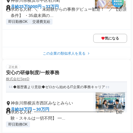
神奈川県横浜市中区石川町
月給25万5000円～33万円
求める人材: ＼ 未経験からの事務デビュー歓迎！ ／ 【必須
条件】 ・35歳未満の...
即日勤務OK
交通費支給
気になる
この企業の類似求人を見る
正社員
安心の研修制度/一般事務
株式会社SeeD
◆履歴書より意欲◆ゼロから始めるIT企業の事務キャリア
神奈川県横浜市西区みなとみらい
月給28万円～30万円
求める人材: ━━━━━━━━━━━━━━━━━━━ 【経
験・スキルは一切不問】 ━...
即日勤務OK