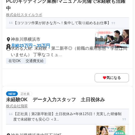
PCのキッティング業務!マニュアル完備で未経験も活躍
中
株式会社スタイルラボ
【コツコツ作業が好きな方へ！集中して取り組めるお仕事】
神奈川県横浜市
月給25万円～35万円
求める人材: 未経験・第二新卒◎（前職の雇用形態・学歴は問
いません） 丁寧なコミュ...
在宅OK
交通費支給
気になる
NEW
正社員
未経験OK データ入力スタッフ 土日祝休み
株式会社飛翠
【正社員｜第2新卒歓迎】土日祝休み×年休125日！充実した研修制
度で未経験でも安心◎ ＜3...