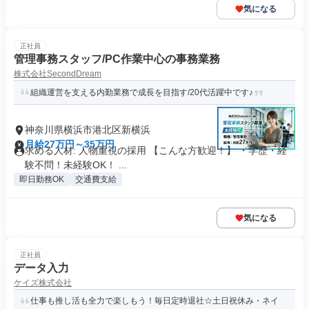
気になる
正社員
管理事務スタッフ/PC作業中心の事務業務
株式会社SecondDream
組織運営を支える内勤業務で成長を目指す/20代活躍中です♪
神奈川県横浜市港北区新横浜
月給27万円～35万円
求める人材: 人物重視の採用 【こんな方歓迎！】 ・学歴・経
験不問！未経験OK！ ...
即日勤務OK
交通費支給
気になる
正社員
データ入力
ケイズ株式会社
仕事も推し活も全力で楽しもう！毎日定時退社☆土日祝休み・ネイ