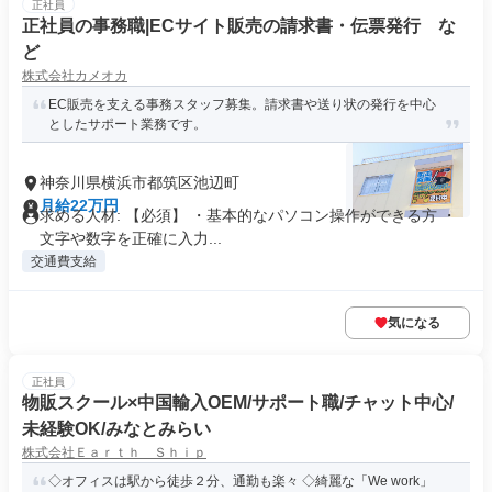
正社員
正社員の事務職|ECサイト販売の請求書・伝票発行 な
ど
株式会社カメオカ
EC販売を支える事務スタッフ募集。請求書や送り状の発行を中心
としたサポート業務です。
神奈川県横浜市都筑区池辺町
月給22万円
求める人材: 【必須】 ・基本的なパソコン操作ができる方 ・
文字や数字を正確に入力...
交通費支給
気になる
正社員
物販スクール×中国輸入OEM/サポート職/チャット中心/
未経験OK/みなとみらい
株式会社Ｅａｒｔｈ Ｓｈｉｐ
◇オフィスは駅から徒歩２分、通勤も楽々 ◇綺麗な「We work」