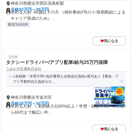
神奈川県横浜市西区高島町駅
月給22万円～30万円
求める人材: 40歳以下の方 （例外事由3号のイ/長期勤続による
キャリア形成のため）...
駅近5分以内
気になる
正社員
タクシードライバー/アプリ配車/給与25万円保障
うみかぜ交通株式会社
⭐️未経験・学歴不問⭐️免許費用も全額会社負担✊️賞与あり【事故・ア
プリ手数料自己負担ゼロ...
神奈川県横浜市金沢区
月給28万円～50万円
求める人材: ＼未経験入社60%以上！学歴・経験不問／ 20代か
ら60代まで幅広い年...
気になる