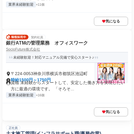
業界未経験歓迎
+11個
気になる
契約社員
銀行ATMの管理業務 オフィスワーク
SocioFuture株式会社
未経験歓迎！対応マニュアル完備で安心スタート♪
〒224-0053神奈川県横浜市都筑区池辺町
時給1500円～1750円
資格 未経験からスタートして、安定した働き方を実現したい
方に最適の環境です。 「そろそ...
業界未経験歓迎
+16個
気になる
正社員
土木施工管理(インフラサポート職/事務作業)