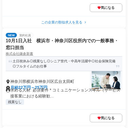
気になる
この企業の類似求人を見る
NEW
契約社員
10月1日入社 横浜市・神奈川区役所内での一般事務・
窓口担当
株式会社鎌倉新書
土日祝休み◎残業なし◎シニア世代・中高年活躍中◎社会保険完備
◎フルタイムのお仕事
神奈川県横浜市神奈川区広台太田町
月給22万円～25万円
求める人材: 必須要件 * コミュニケーションスキル（サービス
接客業における経験歓...
残業なし
気になる