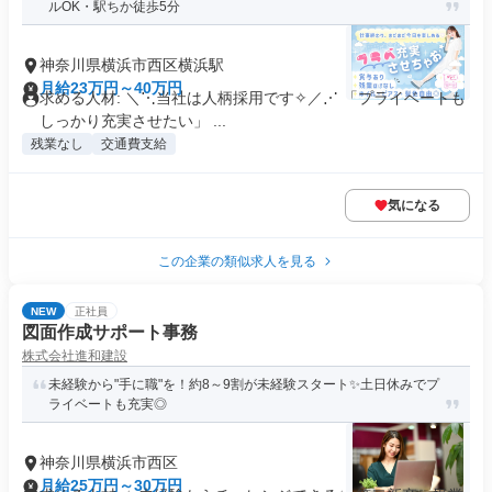
ルOK・駅ちか徒歩5分
神奈川県横浜市西区横浜駅
月給23万円～40万円
求める人材: ＼⋱当社は人柄採用です✧／⋰ 「プライベートも
しっかり充実させたい」 ...
残業なし
交通費支給
気になる
この企業の類似求人を見る
NEW
正社員
図面作成サポート事務
株式会社進和建設
未経験から"手に職"を！約8～9割が未経験スタート✨土日休みでプ
ライベートも充実◎
神奈川県横浜市西区
月給25万円～30万円