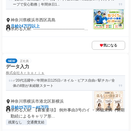
ープで安心勤務｜年間休日1...
神奈川県横浜市西区高島
月給24万円以上
求める人材: -----------------------------------...
気になる
NEW
正社員
データ入力
株式会社Ａｒｂｏｒｉｓ
✅20代活躍中✅年間休日125日✅ネイル・ピアス自由✅駅チカ✅全
体の8割が未経験スタート
神奈川県横浜市港北区新横浜
月給25万円～40万円
求める人材: 【募集要項】 例外事由3号のイ ・35歳未満（長期
勤続によるキャリア形...
残業なし
交通費支給