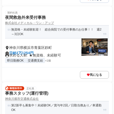
契約社員
夜間救急外来受付事務
株式会社メディカル・ワン・アップ
無資格・未経験歓迎！ 総合病院での受付事務のお仕事！！ 週2
～3日OK
神奈川県横浜市青葉区鉄町
日給2万1254円
求める人材: ★無資格、未経験可
即日勤務OK
交通費支給
+1個
気になる
正社員
事務スタッフ(運行管理)
神奈川都市交通株式会社
第2新卒も募集中！未経験OK／賞与年2回／日勤当務あり／車通勤
OK