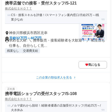
携帯店舗での接客・受付スタッフ/S-121
株式会社ＳＨＯＴＴ
CS・接客スキルを評価！/スマートフォン案内窓口/月給25万～/残
業少なめ
神奈川県横浜市西区北幸
月給32万円～40万円
求める人材: ＼ 携帯販売・接客経験者を大歓迎！ ／ 私生活も
仕事も、自分らしく充...
残業なし
交通費支給
気になる
この企業の類似求人を見る
正社員
携帯電話ショップの受付スタッフ/S-108
株式会社ＳＨＯＴＴ
ノルマ疲れから脱却！/経験者優遇の店舗受付スタッフ/月給25万～/
火水休み