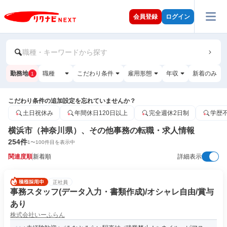
会員登録
ログイン
職種・キーワードから探す
勤務地
職種
こだわり条件
雇用形態
年収
新着のみ
1
こだわり条件の追加設定を忘れていませんか？
土日祝休み
年間休日120日以上
完全週休2日制
学歴
横浜市（神奈川県）、その他事務の転職・求人情報
254
件
1
〜
100
件目を表示中
関連度順
新着順
詳細表示
正社員
事務スタッフ(データ入力・書類作成)/オシャレ自由/賞与
あり
株式会社いーふらん