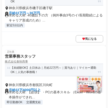
OK
神奈川県横浜市磯子区磯子駅
月給22万円～30万円
求める人材: 40歳以下の方 （例外事由3号のイ/長期勤続による
キャリア形成のため）...
駅近5分以内
気になる
正社員
営業事務スタッフ
株式会社春秋商事
【未経験OK】土日休み｜月給22万円～｜賞与あり｜マイカー通勤
OK｜人気の事務職！
神奈川県横浜市都筑区川向町
月給22万4000円以上
求める人材: 【必須】 ・PCの基本スキル （Excel・Wordの基
本操作ができれ...
即日勤務OK
交通費支給