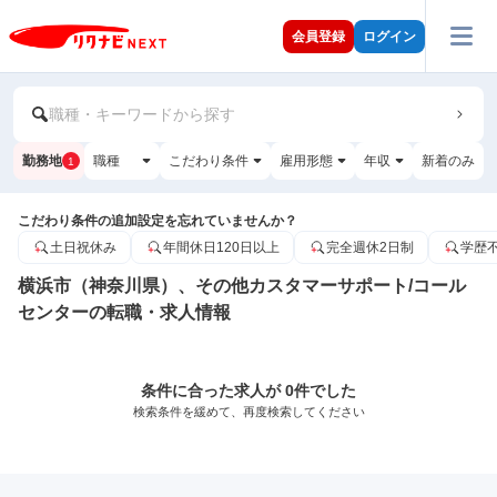
会員登録
ログイン
職種・キーワードから探す
勤務地
職種
こだわり条件
雇用形態
年収
新着のみ
1
こだわり条件の追加設定を忘れていませんか？
土日祝休み
年間休日120日以上
完全週休2日制
学歴
横浜市（神奈川県）、その他カスタマーサポート/コール
センターの転職・求人情報
条件に合った求人が 0件でした
検索条件を緩めて、再度検索してください