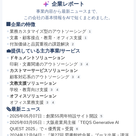
企業レポート
事業内容から最新ニュースまで、
この会社の基本情報をAIで短くまとめました。
🏢企業の特徴
業務カスタマイズ型のアウトソーシング
1
文書・顧客接点・教育・オフィス支援
1
付加価値と品質重視の課題解決
2
💼提供している主力事業/サービス
ドキュメントソリューション
印刷・文書関連のアウトソーシング
3
4
カストマーサービスソリューション
顧客対応系のアウトソーシング
3
4
文教支援ソリューション
学校・教育向け支援
3
4
オフィスソリューション
オフィス業務支援
3
4
🗞最新ニュース
2025年05月07日：創業55周年特設サイト開設
5
2025年03月05日：大阪産業局主催「TEQS Generative AI
QUEST 2025」で＜優秀賞＞受賞
6
2024年12月04日：『第27回 図書館総合展』ブース出展・講演