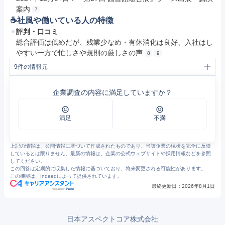
案内
7
☕️社風や働いている人の特徴
評判・口コミ
総合評価は低めだが、残業少なめ・有休消化は良好、入社はし
やすい一方で忙しさや規則の厳しさの声
8
9
9
件の情報元
1
日本アスペクトコア
2
高い品質を保証するために｜日本アスペクトコア
企業調査の内容に満足していますか？
3
日本アスペクトコアについて | DocumentNext 日本アスペクトコア株式会社
4
Message ごあいさつ:日本アスペクトコア株式会社 創業55周年記念サイト
5
「創業55周年特設サイト」を開設しました ｜日本アスペクトコア
6
大阪産業局主催「TEQS Generative AI QUEST 2025」で＜優秀賞＞を受賞しました ｜日本アスペクトコア
満足
不満
7
「第27回 図書館総合展」ブース出展および講演のお知らせ ｜日本アスペクトコア
8
https://jobtalk.jp/companies/28143/answers
9
日本アスペクトコアの福利厚生・オフィス環境 - エン カイシャの評判
上記の情報は、公開情報に基づいて作成されたものであり、当該企業の現状を完全に反映
しているとは限りません。最新の情報は、企業の公式ウェブサイトや採用情報などを参照
してください。
この回答は定期的に収集した情報に基づいており、将来変更される可能性があります。
この機能は、Indeedによって提供されています。
最終更新日：
2026年8月1日
日本アスペクトコア株式会社