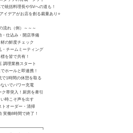
第で統括料理長やSVへの道も！

アイデアがお店を創る裁量あり⭐

日の流れ（例）～～～

出勤・仕込み・開店準備

食材の鮮度チェック

朝礼・チームミーティング

目標を皆で共有！

開店 調理業務スタート

ムでホールと即連携！

交代で1時間の休憩を取る

かないでパワー充電

ピーク帯突入！厨房を牽引

しい時こそ声を出す

ラストオーダー・清掃

退勤 実働8時間で終了！

━━━━━━━━━━┓
