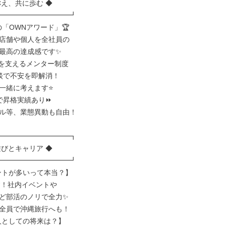
え、共に歩む ◆

━━━━━━━━━━┛

「OWNアワード」🏆

店舗や個人を全社員の

最高の達成感です✨

を支えるメンター制度

談で不安を即解消！

一緒に考えます⭐

で昇格実績あり⏩

ル等、業態異動も自由！

━━━━━━━━━━┓

びとキャリア ◆

━━━━━━━━━━┛

ントが多いって本当？】

す！社内イベントや

ど部活のノリで全力✨

全員で沖縄旅行へも！

人としての将来は？】
