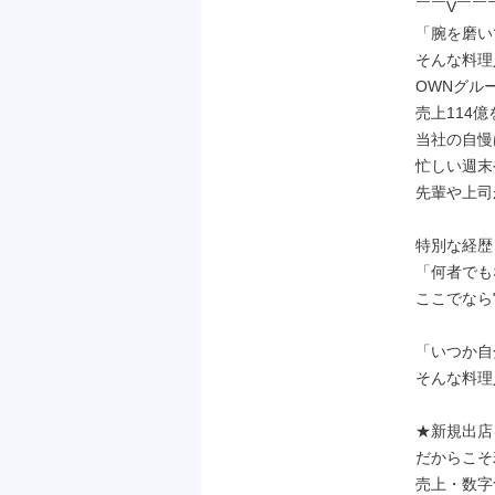
￣￣V￣￣
「腕を磨い
そんな料理
OWNグルー
売上114億
当社の自慢
忙しい週末
先輩や上司
特別な経歴
「何者でも
ここでなら
「いつか自
そんな料理
★新規出店
だからこそ
売上・数字