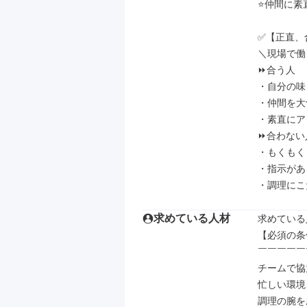
⭐仲間に素
✅【正直、
＼現場で働
⏩合う人

・自分の味
・仲間を大
・素直にア
⏩合わない人
・もくもく
・指示があ
・調理にこ
求めている人材
求めている
【必須の条
￣￣￣￣￣
チームで協
忙しい環境
調理の腕を