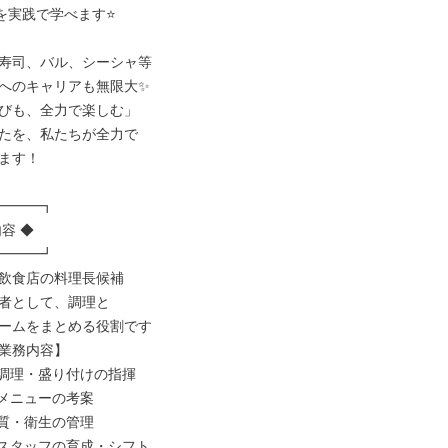
を実践で学べます⭐

寿司、バル、シーシャ等

へのキャリアも無限大✨

びも、全力で楽しむ」

たを、私たちが全力で

ます！

━━━┓

容 ◆

━━━┛

飲食店の料理長候補

者として、調理と

ームをまとめる役割です

業務内容】

調理・盛り付けの指揮

メニューの考案

質・衛生の管理

スタッフの育成・シフト
