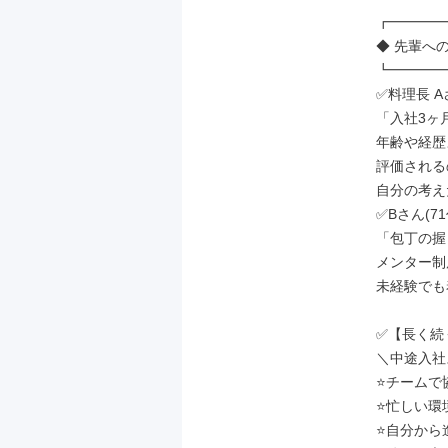
┏━━━━
◆ 先輩への
┗━━━━
✅料理長 Aさ
「入社3ヶ
年齢や経歴よ
評価される
自分の考え
✅Bさん(7
「包丁の握
メンター制
未経験でも
✅【長く続
＼中途入社
⭐チームで
⭐忙しい環
⭐自分から