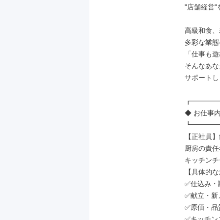
"店舗経営"
高級和食、
多彩な業態
「仕事も遊
そんなあな
サポートし
┏━━━━
◆ お仕事内
┗━━━━
【正社員】
厨房の責任
キッチンチ
【具体的な
✅仕込み・
✅献立・新
✅原価・品
✅キッチン