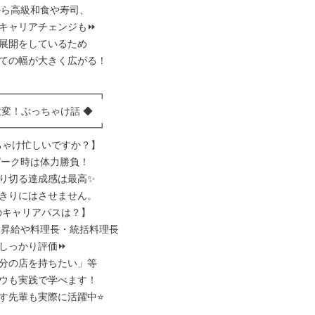
から高級和食や寿司、

キャリアチェンジも⏩

展開をしているため

ての幅が大きく広がる！

━━━━━━━━━━┓

変！ぶっちゃけ話 ◆

━━━━━━━━━━┛

ちゃけ忙しいですか？】

ピーク時は体力勝負！

り切る達成感は最高✨

きりにはさせません。

のキャリアパスは？】

りは昇給や料理長・統括料理長

しっかり評価⏩

分の店を持ちたい」等

ウも実践で学べます！

す先輩も実際に活躍中⭐
