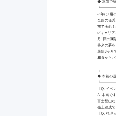
◆ 本気で称
┗━━━━
✅年に1度の
全国の優秀
前で表彰！
✅キャリア
月1回の面
将来の夢を
最短3ヶ月
和食からバ
┏━━━━
◆ 本気の遊
┗━━━━
【Q. イベ
A. 本当で
富士登山な
売上達成で
【Q. 料理