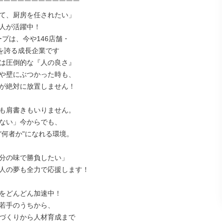
￣￣￣￣￣￣￣￣￣￣￣￣

て、厨房を任されたい」

人が活躍中！

プは、今や146店舗・

を誇る成長企業です

は圧倒的な『人の良さ』

や壁にぶつかった時も、

が絶対に放置しません！

も肩書きもいりません。

ない」今からでも、

"何者か"になれる環境。

分の味で勝負したい」

人の夢も全力で応援します！

をどんどん加速中！

若手のうちから、

づくりから人材育成まで
