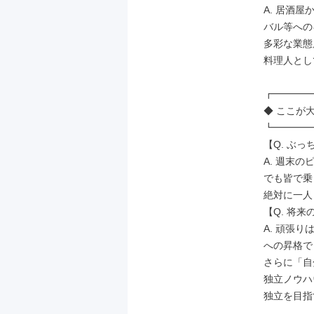
A. 居酒屋
バル等への
多彩な業態
料理人とし
┏━━━━
◆ ここが大
┗━━━━
【Q. ぶっ
A. 週末の
でも皆で乗
絶対に一人
【Q. 将来
A. 頑張
への昇格で
さらに「自
独立ノウハ
独立を目指