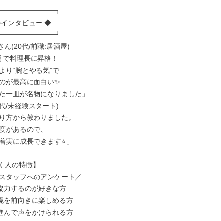
━━━━━━━━┓

インタビュー ◆

━━━━━━━━┛

ん(20代/前職:居酒屋)

月で料理長に昇格！

り“腕とやる気”で

のが最高に面白い✨

た一皿が名物になりました」

1代/未経験スタート)

り方から教わりました。

度があるので、

着実に成長できます⭐」

く人の特徴】

スタッフへのアンケート／

協力するのが好きな方

境を前向きに楽しめる方

進んで声をかけられる方
