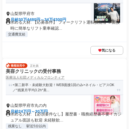
山梨県甲府市
月給30万4480円～34万4300円
求める人材: 【応募条件】 フォークリフト運転技能者 ※面接
時に簡単なリフト乗車確認...
交通費支給
気になる
正社員
美容クリニックの受付事務
医療法人社団メディカルフロンティア
<第二新卒・未経験大歓迎！WEB面接1回のみ>ネイル・ピアスOK
／*残業月平均3.2h*美...
山梨県甲府市丸の内
月給24万円～30万円
求める人材: 【必須要件なし】履歴書・職務経歴書不要！カジ
ュアル面談も歓迎 未経験歓...
残業なし
駅近5分以内