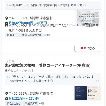
✅月給42.5〜50万円可能✅賞与年3回✅平均退社時間17時
〒400-0073山梨県甲府市湯村
月給42万5000円～45万円
求めている人材 ≪✅ 必須条件は2つだけ！≫ １、大型自動車
免許 ↪︎免許さえあれば...
制服あり
業界未経験歓迎
+29個
気になる
正社員
未経験歓迎の振袖・着物コーディネーター(甲府市)
株式会社きものあさ川
「売る」のではなく「一緒に選ぶ」楽しさを。ノルマなし・2人1
組の接客だから、未経験でも安心...
〒400-0867山梨県甲府市青沼
月給22万円～27万円
歩合給あり
車通勤OK
+8個