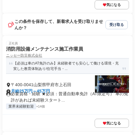
気になる
この条件を保存して、新着求人を受け取りませ
受け取る
んか？
正社員
消防用設備メンテナンス施工作業員
ニッセー防災株式会社
【必須は車のAT免許のみ】未経験者でも安心して働ける環境・充
実した教育体制あり/住宅手当・...
〒400-0041山梨県甲府市上石田
月給25万円～45万円
必要資格・経験 ★必須：普通自動車免許（AT限定可） 車の免
許があれば未経験スタート...
業界未経験歓迎
+14個
気になる