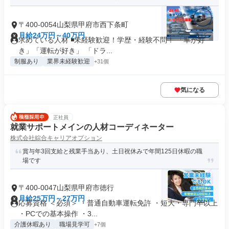
〒400-0054山梨県甲府市西下条町
月給24万円～40万円
求めている人材 ◾️未経験歓迎！学歴・経験不問！ 「車が好
き」「運転が好き」 「ドラ...
制服あり
業界未経験歓迎
+31個
気になる
正社員
就業サポートメインの人材コーディネーター
株式会社綜合キャリアオプション
賞与年3回支給と残業手当あり、土日祝休みで年間125日休暇の職
場です
〒400-0047山梨県甲府市徳行
月給25万円～27万円
応募資格 ＜必須＞ ・普通自動車運転免許 ・短大・専門卒以上
・PCでの基本操作 ・3...
介護休暇あり
職場見学可
+7個