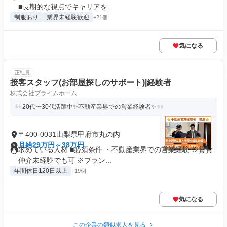
■長期的な視点でキャリアを...
制服あり
業界未経験歓迎
+21個
気になる
正社員
接客スタッフ(お部屋探しのサポート)|経験者
株式会社プライムホーム
20代〜30代活躍中✨不動産業界での営業経験者✨
〒400-0031山梨県甲府市丸の内
月給29万円～38万円
求めている人材 ■必須条件 ・不動産業界での営業経験 ※賃貸
仲介未経験でも可 ※ブラン...
年間休日120日以上
+19個
気になる
この企業の類似求人を見る