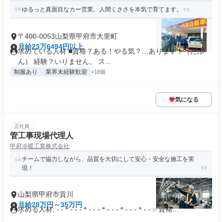
ゆるっと真面目なカー営業。人間くささを本気で育てます。
〒400-0053山梨県甲府市大里町
月給23万6494円以上
求めている人材 ■資格？ある！やる気？…あります！（たぶ
ん） 経験？いりません。 ス...
制服あり
業界未経験歓迎
+18個
気になる
正社員
管工事現場代理人
甲府冷暖工業株式会社
チームで協力しながら、品質を大切にして安心・安全な施工を実
現！
山梨県甲府市貢川
月給28万円～35万円
求める人材: - -＊- - -＊- - -＊- - -＊- - -＊- - ✅資格...