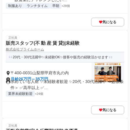
制服あり
ランチタイム
早朝
+28個
気になる
正社員
販売スタッフ(不 動 産 賃 貸)|未経験
株式会社プライムホーム
20代・30代活躍中✨未経験OK✨接客や販売の経験活かせます
〒400-0031山梨県甲府市丸の内
月給26万円～35万円
求めている人材 ✨未経験者歓迎 ✨20代・30代活躍中 ＜必須条
件＞ ✅高卒以上 ✅...
業界未経験歓迎
+24個
気になる
正社員