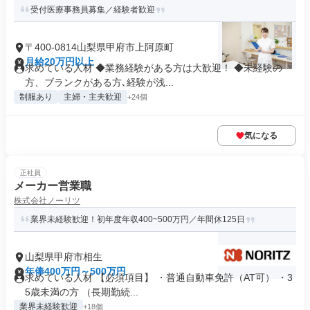
受付医療事務員募集／経験者歓迎
〒400-0814山梨県甲府市上阿原町
月給20万円以上
求めている人材 ◆業務経験がある方は大歓迎！ ◆未経験の
方、ブランクがある方､経験が浅...
制服あり
主婦・主夫歓迎
+24個
気になる
正社員
メーカー営業職
株式会社ノーリツ
業界未経験歓迎！初年度年収400~500万円／年間休125日
山梨県甲府市相生
年俸400万円～500万円
求めている人材 【必須項目】 ・普通自動車免許（AT可） ・3
5歳未満の方 （長期勤続...
業界未経験歓迎
+18個