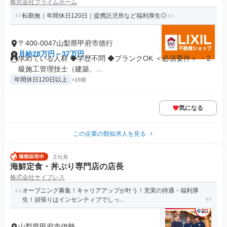
株式会社プライムホーム
転勤無｜年間休日120日｜提携託児所など福利厚生◎
〒400-0047山梨県甲府市徳行
月給28万円～37万円
求めている人材 ◆学歴不問 ◆ブランクOK ＜必須要件＞ ・2
級施工管理技士（建築、...
年間休日120日以上
+16個
気になる
この企業の類似求人を見る
正社員
海鮮定食・丼ぶり専門店の店長
株式会社サイプレス
オープニング募集！キャリアアップが叶う！充実の待遇・福利厚
生！頑張りはインセンティブでしっ...
山梨県甲府市伊勢