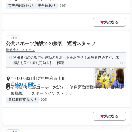
業界未経験歓迎
歩合給あり
+28個
気になる
正社員
公共スポーツ施設での接客・運営スタッフ
株式会社 フィッツ
利用者様のご案内や運動のサポートをお任せ！経験者優遇ですが未
経験もOK！原則定時退社！役職...
〒400-0831山梨県甲府市上町
月給23万円以上
応募資格 公認コーチ（水泳）、健康運動実践指導者、健康運
動指導士、スポーツインストラク...
資格取得支援あり
+10個
気になる
正社員