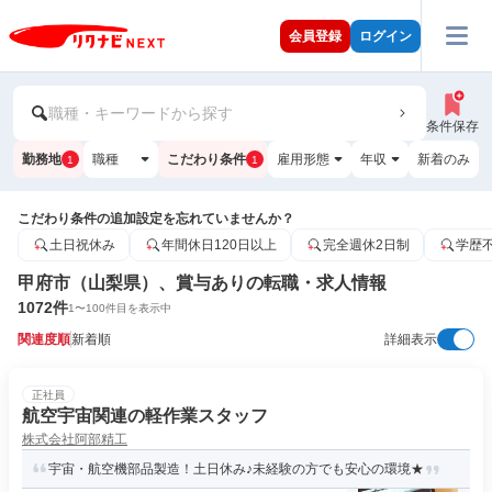
会員登録
ログイン
職種・キーワードから探す
条件保存
勤務地
職種
こだわり条件
雇用形態
年収
新着のみ
1
1
こだわり条件の追加設定を忘れていませんか？
土日祝休み
年間休日120日以上
完全週休2日制
学歴
甲府市（山梨県）、賞与ありの転職・求人情報
1072
件
1
〜
100
件目を表示中
関連度順
新着順
詳細表示
正社員
航空宇宙関連の軽作業スタッフ
株式会社阿部精工
宇宙・航空機部品製造！土日休み♪未経験の方でも安心の環境★