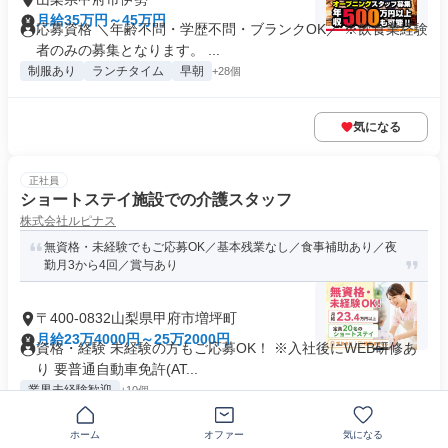
月給35万円～45万円
応募資格 ＼年齢不問・学歴不問・ブランクOK／ ※飲食業経験
者のみの募集となります。 ...
制服あり
ランチタイム
早朝
+28個
気になる
正社員
ショートステイ施設での介護スタッフ
株式会社ルピナス
無資格・未経験でもご応募OK／基本残業なし／食事補助あり／夜
勤月3から4回／賞与あり
〒400-0832山梨県甲府市増坪町
月給23万4000円～25万2000円
資格・経験 未経験の方もご応募OK！ ※入社後にWEB研修あ
り 要普通自動車免許(AT...
業界未経験歓迎
+10個
ホーム
オファー
気になる
気になる