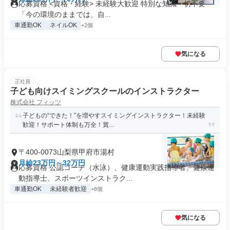
応募資格 <資格・経験> 未経験大歓迎 特別な知識一切不要
「今の環境のままでは、自...
車通勤OK
ネイルOK
+2個
気になる
正社員
子ども向けスイミングスクールのインストラクター
株式会社 フィッツ
子どもの“できた！”を増やすスイミングインストラクター！未経験
歓迎！サポート体制も万全！賞...
〒400-0073山梨県甲府市湯村
月給23万円～32万円
応募資格 公認コーチ（水泳）、健康運動実践指導者、健康運
動指導士、スポーツインストラク...
車通勤OK
未経験者歓迎
+8個
気になる