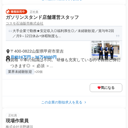
正社員
ガソリンスタンド店舗運営スタッフ
コスモ石油販売株式会社
大手企業で勤務★安定収入◎福利厚生◎／未経験歓迎／賞与年2回
／月9～12日休み+休暇制度も...
〒400-0822山梨県甲府市里吉
月給24万円～36万4000円
資格 ※車の知識は不問。 研修も充実しているので自然と身に
つきます◎ ＜ 必須 ＞...
業界未経験歓迎
+20個
気になる
この企業の類似求人を見る
正社員
現場作業員
株式会社吉野建設