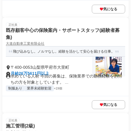
気になる
正社員
既存顧客中心の保険案内・サポートスタッフ(経験者募
集)
大進自動車工業有限会社
飛び込みなし。ノルマなし。経験を活かして安心を届ける仕事。
〒400-0053山梨県甲府市大里町
月給26万5611円以上
求めている人材 今回の募集は、保険業界での勤務経験をお持
ちの方を対象としています。 ...
制服あり
業界未経験歓迎
+19個
気になる
正社員
施工管理(2級)