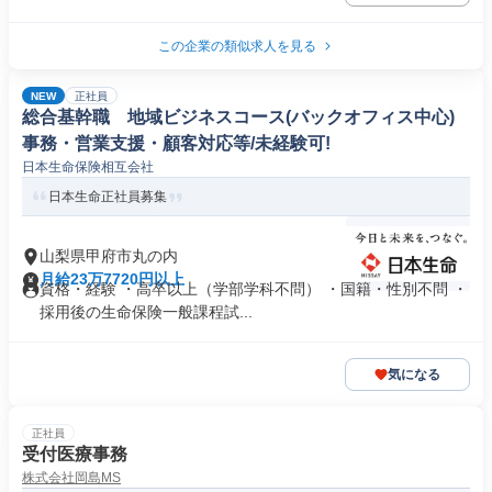
この企業の類似求人を見る
NEW
正社員
総合基幹職 地域ビジネスコース(バックオフィス中心)
事務・営業支援・顧客対応等/未経験可!
日本生命保険相互会社
日本生命正社員募集
山梨県甲府市丸の内
月給23万7720円以上
資格・経験 ・高卒以上（学部学科不問） ・国籍・性別不問 ・
採用後の生命保険一般課程試...
気になる
正社員
受付医療事務
株式会社岡島MS