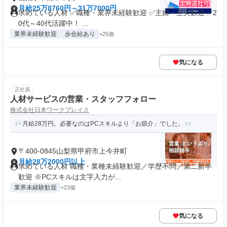
月給25万8760円～31万7000円
求めている人材 ✅職種・業界未経験歓迎 ✅主婦・主夫歓迎 ✅2
0代～40代活躍中！ ...
業界未経験歓迎
歩合給あり
+25個
気になる
正社員
人材サービスの営業・スタッフフォロー
株式会社日本ワークプレイス
月給28万円。必要なのはPCスキルより「お節介」でした。
〒400-0845山梨県甲府市上今井町
月給28万2000円以上
求めている人材 職種・業種未経験歓迎／学歴不問／第二新卒
歓迎 ※PCスキルは文字入力が...
業界未経験歓迎
+23個
気になる