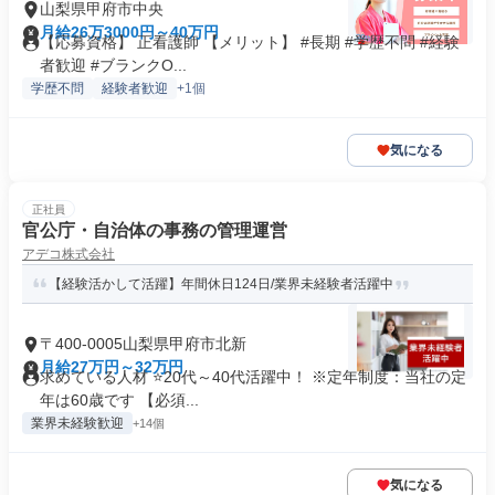
山梨県甲府市中央
月給26万3000円～40万円
【応募資格】 正看護師 【メリット】 #長期 #学歴不問 #経験
者歓迎 #ブランクO...
学歴不問
経験者歓迎
+1個
気になる
正社員
官公庁・自治体の事務の管理運営
アデコ株式会社
【経験活かして活躍】年間休日124日/業界未経験者活躍中
〒400-0005山梨県甲府市北新
月給27万円～32万円
求めている人材 ⭐20代～40代活躍中！ ※定年制度：当社の定
年は60歳です 【必須...
業界未経験歓迎
+14個
気になる