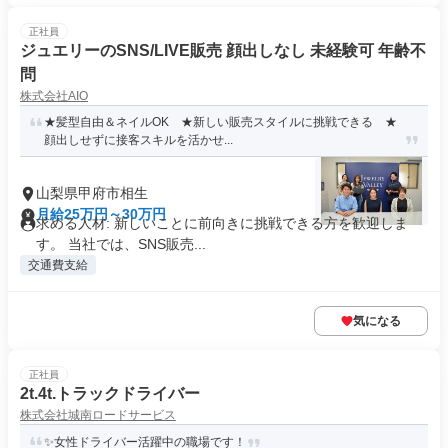
正社員
ジュエリーのSNS/LIVE販売 顔出しなし 未経験可 年齢不
問
株式会社AIO
★髪型自由＆ネイルOK ★新しい販売スタイルに挑戦できる ★
顔出しせずに接客スキルを活かせ...
山梨県甲府市相生
月給25万円～30万円
求める人材: 新しいことに前向きに挑戦できる方を歓迎しま
す。 当社では、SNS販売...
交通費支給
気になる
正社員
2t.4t.トラックドライバー
株式会社城南ロードサービス
✨女性ドライバー活躍中の職場です！