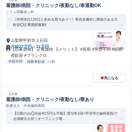
看護師/病院・クリニック/夜勤なし/車通勤OK
こうふ花輪皮ふ科
《年間休日120日と多め＆賞与あり✨》美容皮膚科に興味のある方
歓迎⭕正看護師募集❗️
山梨県甲府市上石田
月給27万円～31万円
【応募資格】 正看護師 【メリット】 #長期 #学歴不問 #経験
者歓迎 #ブランクO...
学歴不問
経験者歓迎
+1個
気になる
正社員
看護師/病院・クリニック/夜勤なし/寮あり
医療法人 中央歯科医院
【日勤のみ⭕月給40万円も可能】賞与年2回⭐甲府市の歯科医院で
点滴療法を担うオープニング看...