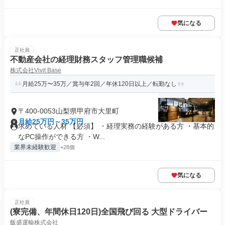
気になる
正社員
不動産会社の経理財務スタッフ管理職候補
株式会社Vivit Base
月給25万〜35万／賞与年2回／年休120日以上／転勤なし
〒400-0053山梨県甲府市大里町
月給25万円～35万円
求めている人材 【必須】 ・経理実務の経験がある方 ・基本的
なPC操作ができる方 ・W...
業界未経験歓迎
+28個
気になる
正社員
(寮完備、年間休日120日)全国飛び回る 大型ドライバー
飯盛運輸株式会社