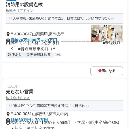
消防用の設備点検
株式会社アドイン
人柄重視⭐未経験OK！賞与年2回／残業ほぼなし／給与交渉OK
〒400-0047山梨県甲府市徳行
月給24万3000円～29万円
求めている人材 ◇必要条件 ￣￣￣￣￣￣￣￣￣￣ ■未経験O
K！ ■普通自動車免許（A...
制服あり
業界未経験歓迎
+25個
気になる
正社員
売らない営業
株式会社Ｅｖｏ
”未経験”でも年収5000万円超え可◎／土日祝休
〒400-0031山梨県甲府市丸の内
月給30万円～70万円
求めている人材 【求める人物像】 ・学歴不問(中卒/高卒OK)
・新卒、第二新卒の方で...