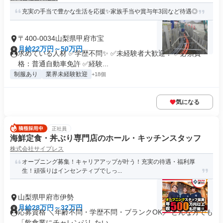
充実の手当で豊かな生活を応援✨家族手当や賞与年3回など待遇◎
〒400-0034山梨県甲府市宝
月給22万円～50万円
求めている人材 ✅学歴不問✨ ✅未経験者大歓迎！ ✅必須資
格：普通自動車免許 ✅経験...
制服あり
業界未経験歓迎
+18個
気になる
正社員
海鮮定食・丼ぶり専門店のホール・キッチンスタッフ
株式会社サイプレス
オープニング募集！キャリアアップが叶う！充実の待遇・福利厚
生！頑張りはインセンティブでしっ...
山梨県甲府市伊勢
月給28万円～32万円
応募資格 ＼年齢不問・学歴不問・ブランクOK／ どんな方でも
「飲食業にチャレンジしたい...