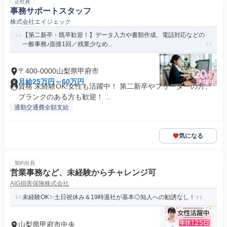
正社員
事務サポートスタッフ
株式会社エイジェック
【第二新卒・既卒歓迎！】データ入力や書類作成、電話対応などの
一般事務♪面接1回／残業少なめ...
〒400-0000山梨県甲府市
月給25万円～60万円
資格 未経験OK!女性も活躍中！ 第二新卒やフリーターの方、
ブランクのある方も歓迎！ ...
通勤交通費全額支給
気になる
契約社員
営業事務など、未経験からチャレンジ可
AIG損害保険株式会社
未経験OK✨土日祝休み＆19時退社が基本◎知人への勧誘なし！
山梨県甲府市中央