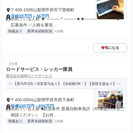
〒400-1508山梨県甲府市下曽根町
月給20万円～36万円
求めている人材 ★･―――＊―――★★―――＊―――･★ ✨
応募条件 ✅人柄を重視 ...
制服あり
業界未経験歓迎
+18個
気になる
正社員
ロードサービス・レッカー隊員
株式会社城南ロードサービス
【賞与年2回＋決算賞与あり】【未経験OK！】【資格支援あり】
〒400-0054山梨県甲府市西下条町
年俸330万円～650万円
求めている人材 ■必須条件 普通自動車免許（AT限定の方もご
相談ください） 【お持...
制服あり
業界未経験歓迎
+26個