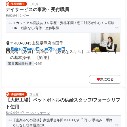
正社員
デイサービスの事務・受付職員
株式会社シダー
＜カジュアル面談あり＞学歴・資格不問！窓口対応が中心！未経験
OK！残業なし/育休・産休取得...
〒400-0043山梨県甲府市国母
月給18万4400円～30万3630円
資格 【必須】 高卒以上 【必要なスキル】 エクセル・ワード
の基本操作。 【歓迎】...
業界未経験歓迎
+14個
気になる
正社員
【大野工場】ペットボトルの供給スタッフ/フォークリフ
ト使用
株式会社グリーンパッケージ
【山梨市での勤務】家族手当年間MAX33万6千円♪／手積み・手降
ろしなし◎車通勤OK