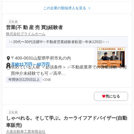
この企業の類似求人を見る
正社員
営業(不 動 産 売 買)|経験者
株式会社プライムホーム
20代〜30代活躍中✨不動産営業経験者歓迎✨年休120日✨
〒400-0031山梨県甲府市丸の内
月給31万円～40万円
求めている人材 ＜必須条件＞ ✅不動産業界での営業経験 ※売
買仲介未経験でも可 ✅高卒...
年間休日120日以上
+20個
気になる
正社員
しゃべれる。そして学ぶ。カーライフアドバイザー(自動
車販売)
大進自動車工業有限会社