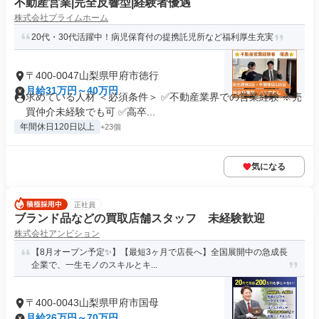
不動産営業|完全反響型|経験者優遇
株式会社プライムホーム
20代・30代活躍中！病児保育付の提携託児所など福利厚生充実
〒400-0047山梨県甲府市徳行
月給31万円～40万円
求めている人材 ＜必須条件＞ ✅不動産業界での営業経験 ※売
買仲介未経験でも可 ✅高卒...
年間休日120日以上
+23個
気になる
正社員
ブランド品などの買取店舗スタッフ 未経験歓迎
株式会社アンビション
【8月オープン予定✨】【最短3ヶ月で店長へ】全国展開中の急成長
企業で、一生モノのスキルとキ...
〒400-0043山梨県甲府市国母
月給26万円～70万円