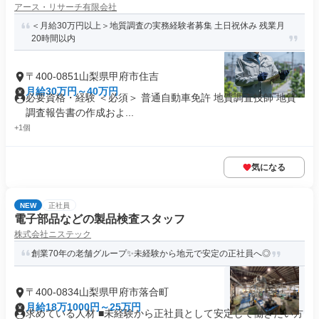
アース・リサーチ有限会社
＜月給30万円以上＞地質調査の実務経験者募集 土日祝休み 残業月
20時間以内
〒400-0851山梨県甲府市住吉
月給30万円～40万円
必要資格・経験 ＜必須＞ 普通自動車免許 地質調査技師 地質
調査報告書の作成およ...
+1個
気になる
NEW
正社員
電子部品などの製品検査スタッフ
株式会社ニステック
創業70年の老舗グループ✨未経験から地元で安定の正社員へ◎
〒400-0834山梨県甲府市落合町
月給18万1000円～25万円
求めている人材 ■未経験から正社員として安定して働きたい方