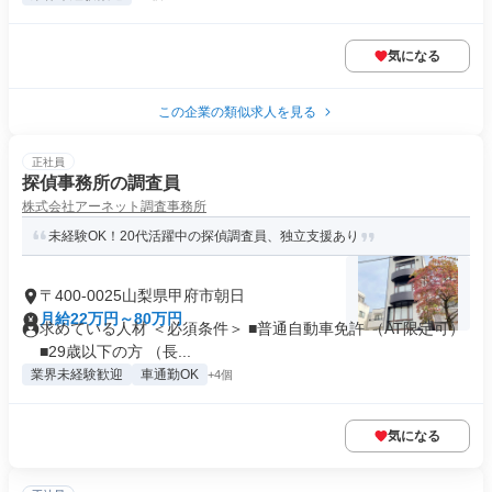
気になる
この企業の類似求人を見る
正社員
探偵事務所の調査員
株式会社アーネット調査事務所
未経験OK！20代活躍中の探偵調査員、独立支援あり
〒400-0025山梨県甲府市朝日
月給22万円～80万円
求めている人材 ＜必須条件＞ ■普通自動車免許 （AT限定可）
■29歳以下の方 （長...
業界未経験歓迎
車通勤OK
+4個
気になる