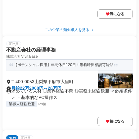
気になる
この企業の類似求人を見る
正社員
不動産会社の経理事務
株式会社Vivit Base
【ポテンシャル採用】年間休日120日！勤務時間相談可能◎
〒400-0053山梨県甲府市大里町
月給22万2000円～26万円
求めている人材 ◎業界経験不問 ◎実務未経験歓迎 ＜必須条件
＞ ・基本的なPC操作ス...
業界未経験歓迎
+29個
気になる
NEW
正社員