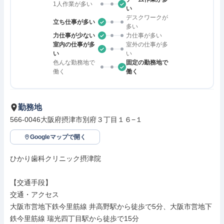
1人作業が多い
い
デスクワークが
立ち仕事が多い
多い
力仕事が少ない
力仕事が多い
室内の仕事が多
室外の仕事が多
い
い
色んな勤務地で
固定の勤務地で
働く
働く
勤務地
566-0046大阪府摂津市別府３丁目１６−１
Googleマップで開く
ひかり歯科クリニック摂津院

【交通手段】

交通・アクセス

大阪市営地下鉄今里筋線 井高野駅から徒歩で5分、大阪市営地下
鉄今里筋線 瑞光四丁目駅から徒歩で15分