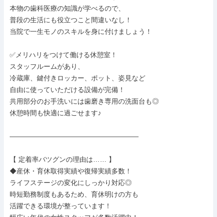
本物の歯科医療の知識が学べるので、

普段の生活にも役立つこと間違いなし！

当院で一生モノのスキルを身に付けましょう！

✅メリハリをつけて働ける休憩室！

スタッフルームがあり、

冷蔵庫、鍵付きロッカー、ポット、姿見など

自由に使っていただける設備が完備！

共用部分のお手洗いには歯磨き専用の洗面台も◎

休憩時間も快適に過ごせます♪

―――――――――――――――――――

【 定着率バツグンの理由は…… 】

◆産休・育休取得実績や復帰実績多数！

ライフステージの変化にしっかり対応◎

時短勤務制度もあるため、育休明けの方も

活躍できる環境が整っています！
