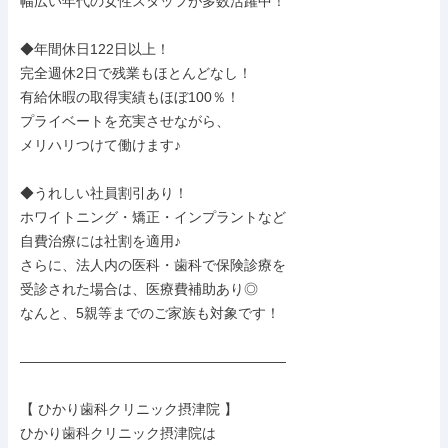
幅広い年代の女性スタッフが多数活躍中！

◆年間休日122日以上！

完全週休2日で残業もほとんどなし！

有給休暇の取得実績もほぼ100％！

プライベートを充実させながら、

メリハリつけて働けます♪

◆うれしい社員割引あり！

ホワイトニング・矯正・インプラントなど

自費治療には社割を適用♪

さらに、法人内の医科・歯科で保険診療を

受診された場合は、医療費補助あり◎

なんと、5親等までのご家族も対象です！

―――――――――――――――――――

【 ひかり歯科クリニック摂津院 】

ひかり歯科クリニック摂津院は
