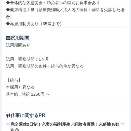
◆全体的な各慰労会・功労者への特別お食事会あり

◆健康増進手当（診療費補助／法人内の医科・歯科を受診した場
合）

◆再雇用制度あり（65歳まで）
試用期間
試用期間あり

試用・研修期間：1ヶ月

試用・研修期間の条件：給与条件が異なる

【給与】

本採用と異なる

基本給 : 時給 1250円 〜

仕事に関するPR
完全週休2日制！充実の福利厚生／経験者優遇！未経験も歓
迎◎