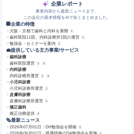
企業レポート
事業内容から最新ニュースまで、
この会社の基本情報をAIで短くまとめました。
🏢企業の特徴
大阪・京都で歯科と内科を展開
1
歯科医院11院、内科診療所1院の運営
1
勉強会・セミナーを案内
2
💼提供している主力事業/サービス
歯科診療
歯科医院運営
1
3
内科診療
内科診療所運営
1
3
小児科診療
小児科診療所運営
1
皮膚科診療
皮膚科診療所運営
1
矯正歯科
矯正治療提供
4
🗞最新ニュース
2026年07月01日：DH勉強会を開催
1
2026年06月01日：接遇研修のDA勉強会を実施
1