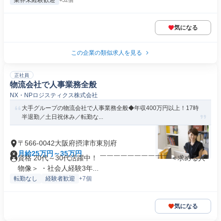
業界未経験歓迎
+32個
気になる
この企業の類似求人を見る
正社員
物流会社で人事業務全般
NX・NPロジスティクス株式会社
大手グループの物流会社で人事業務全般◆年収400万円以上！17時
半退勤／土日祝休み／転勤な...
〒566-0042大阪府摂津市東別府
月給25万円～35万円
資格 20代～30代活躍中！ ￣￣￣￣￣￣￣￣￣￣ ＜求める人
物像＞ ・社会人経験3年...
転勤なし
経験者歓迎
+7個
気になる