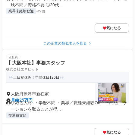
験不問／資格不要 ◎20代...
業界未経験歓迎
+27個
気になる
この企業の類似求人を見る
正社員
【 大阪本社】事務スタッフ
株式会社エネピット
土日祝休み！年間休日126日
大阪府摂津市新在家
月給25万円
求める人材: ・学歴不問 ・業界／職種未経験OK ・コミュニケ
ーションを取ることが得...
交通費支給
気になる