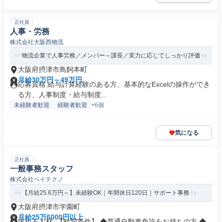
正社員
人事・労務
株式会社大阪西物流
物流企業で人事労務／メンバー～課長／実力に応じてしっかり評価
大阪府摂津市鳥飼本町
月給30万円～49万円
応募資格 給与計算経験のある方、基本的なExcelの操作ができ
る方、人事制度・給与制度...
未経験者歓迎
経験者歓迎
+6個
気になる
正社員
一般事務スタッフ
株式会社ベイテクノ
【月給25.6万円～】未経験OK｜年間休日120日｜サポート事務
大阪府摂津市学園町
月給25万6000円以上
求める人材: 【歓迎条件】 ◆普通自動車免許をお持ちの方 ◆