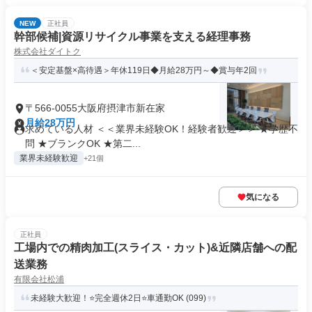
NEW
正社員
幹部候補|資源リサイクル事業を支える経理事務
株式会社ダイトク
＜安定基盤×高待遇＞年休119日◆月給28万円～◆賞与年2回
〒566-0055大阪府摂津市新在家
月給28万円
求めている人材 ＜＜業界未経験OK！経験者歓迎＞＞ ★学歴不
問 ★ブランクOK ★第二...
業界未経験歓迎
+21個
気になる
正社員
工場内での精肉加工(スライス・カット)&近隣店舗への配
送業務
有限会社松浦
未経験大歓迎！⭐完全週休2日⭐車通勤OK (099)