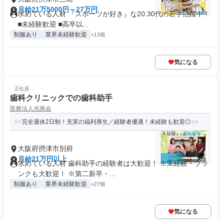
月給21万5000円～27万円
求めている人材 『スポーツが好き』な20.30代の若手活躍中！
■未経験歓迎 ■高卒以...
制服あり
業界未経験歓迎
+13個
気になる
正社員
歯科クリニックでの歯科助手
医療法人光惠会
完全週休2日制！充実の福利厚生／経験者優遇！未経験も歓迎◎
大阪府摂津市別府
月給21万円以上
求めている人材 歯科助手の経験者は大歓迎！ ※未経験・ブラ
ンクも大歓迎！ ※第二新卒・...
制服あり
業界未経験歓迎
+27個
気になる