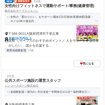
NEW
正社員
女性向けフィットネスで運動サポート/事務(健康管理)
株式会社カーブスジャパン
女性の「変わりたい」をサポート/週休2日/日祝休/長期休暇/染髪・
ネイルOK※規定内
〒566-0011大阪府摂津市千里丘東
月給25万円以上
資格 ＼カーブスのおすすめポイント／ 人をサポートする仕事
がしたい… 誰かを応援する...
業界未経験歓迎
+7個
気になる
正社員
公共スポーツ施設の運営スタッフ
シンコースポーツ株式会社
未経験歓迎！賞与3ヶ月分支給＊年間休日111日＊福利厚生◎
大阪府摂津市三島