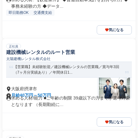
事務未経験の方 ◆データ...
即日勤務OK
交通費支給
気になる
正社員
建設機械レンタルのルート営業
太陽建機レンタル株式会社
【営業職】未経験歓迎／建設機械レンタルの営業職／賞与年3回
（7ヶ月分実績あり）／年間休日1...
大阪府摂津市
月給40万円～50万円
求める人材/能力 ■ご年齢の制限 39歳以下の方までが選考対象
となります （長期勤続に...
気になる