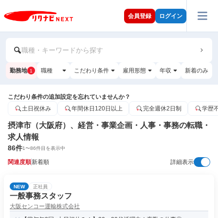
会員登録
ログイン
職種・キーワードから探す
勤務地
職種
こだわり条件
雇用形態
年収
新着のみ
1
こだわり条件の追加設定を忘れていませんか？
土日祝休み
年間休日120日以上
完全週休2日制
学歴
摂津市（大阪府）、経営・事業企画・人事・事務の転職・
求人情報
86
件
1
〜
86
件目を表示中
関連度順
新着順
詳細表示
NEW
正社員
一般事務スタッフ
大阪センコー運輸株式会社