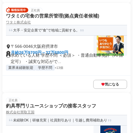
正社員
ワタミの宅食の営業所管理(拠点責任者候補)
ワタミ株式会社
大手・安定企業で“食”で地域に貢献する。
〒566-0046大阪府摂津市
月給26万9700円～32万6800円
求めている人材 学歴不問 ＜必須＞ ・普通自動車免許（AT限
定可） ・誠実な対応がで...
業界未経験歓迎
学歴不問
+13個
気になる
正社員
釣具専門リユースショップの接客スタッフ
株式会社買取王国
未経験OK｜研修充実｜社員割引あり｜引越し費用補助あり