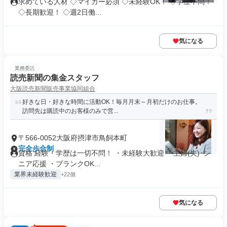
求めている人材 ◇マイカー必須 ◇未経験OK！ ◇学歴不問！
◇長期歓迎！ ◇週2日働...
気になる
業務委託
読売新聞の集金スタッフ
大阪読売新聞販売事業協同組合
好きな日・好きな時間に活動OK！毎月月末～月初だけのお仕事。
訪問先は購読中のお客様のみで営...
〒566-0052大阪府摂津市鳥飼本町
完全歩合制
資格 経験・学歴は一切不問！ ・未経験大歓迎 ・主婦(夫)･シ
ニア応援 ・ブランクOK...
業界未経験歓迎
+22個
気になる