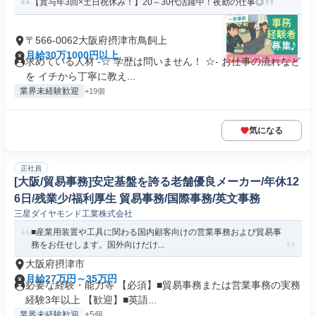
【賞与年3回×土日祝休み！】20～30代活躍中！夜勤の仕事◎
〒566-0062大阪府摂津市鳥飼上
月給30万1000円以上
求めている人材 -☆ 学歴は問いません！ ☆- お仕事の流れなど
を イチから丁寧に教え...
業界未経験歓迎
+19個
気になる
正社員
[大阪/貿易事務]安定基盤を誇る老舗優良メーカー/年休12
6日/残業少/福利厚生 貿易事務/国際事務/英文事務
三星ダイヤモンド工業株式会社
■産業用装置や工具に関わる国内顧客向けの営業事務および貿易事
務をお任せします。国外向けだけ...
大阪府摂津市
月給27万円～35万円
必要な経験・能力等 【必須】■貿易事務または営業事務の実務
経験3年以上 【歓迎】■英語...
業界未経験歓迎
+5個