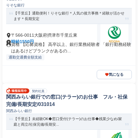
りそな銀行
【千里丘】通勤便利！りそな銀行＊人気の後方事務＊経験が活かせ
ます＊長期安定
〒566-0011大阪府摂津市千里丘東
時給1550円
資格 【応募資格】 高卒以上、銀行業務経験者 「銀行勤務経験
はあるけどブランクがあるの...
通勤交通費全額支給
気になる
契約社員
関西みらい銀行での窓口(テラー)のお仕事 フル・社保
完備/長期安定/031014
関西みらい銀行
【千里丘】未経験OK◆窓口受付(テラー)のお仕事◆残業少なめ/家
庭と両立/社保完備/長期安...