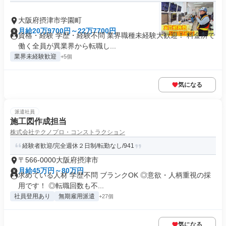
大阪府摂津市学園町
月給20万9700円～22万7700円
資格・経験 学歴・経験不問 業界職種未経験大歓迎！ 料金所で
働く全員が異業界から転職し...
業界未経験歓迎
+5個
気になる
派遣社員
施工図作成担当
株式会社テクノプロ・コンストラクション
経験者歓迎/完全週休２日制/転勤なし/941
〒566-0000大阪府摂津市
月給45万円～80万円
求めている人材 学歴不問 ブランクOK ◎意欲・人柄重視の採
用です！ ◎転職回数も不...
社員登用あり
無期雇用派遣
+27個
気になる