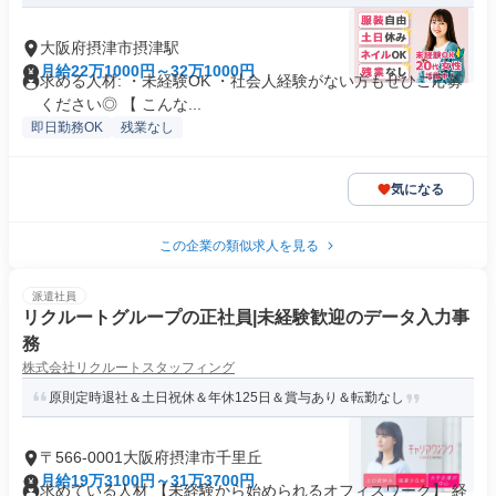
大阪府摂津市摂津駅
月給22万1000円～32万1000円
求める人材: ・未経験OK ・社会人経験がない方もぜひご応募
ください◎ 【 こんな...
即日勤務OK
残業なし
気になる
この企業の類似求人を見る
派遣社員
リクルートグループの正社員|未経験歓迎のデータ入力事
務
株式会社リクルートスタッフィング
原則定時退社＆土日祝休＆年休125日＆賞与あり＆転勤なし
〒566-0001大阪府摂津市千里丘
月給19万3100円～31万3700円
求めている人材 【未経験から始められるオフィスワーク】 経