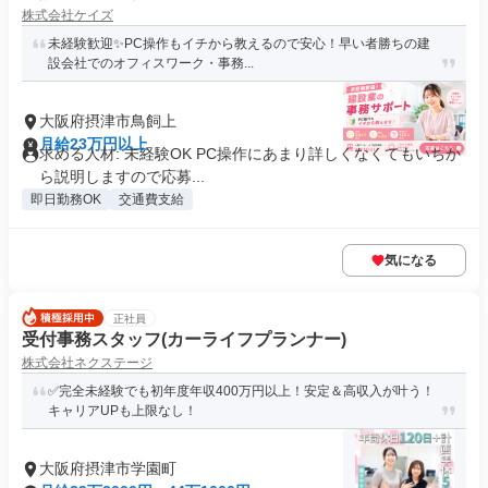
株式会社ケイズ
未経験歓迎✨PC操作もイチから教えるので安心！早い者勝ちの建
設会社でのオフィスワーク・事務...
大阪府摂津市鳥飼上
月給23万円以上
求める人材: 未経験OK PC操作にあまり詳しくなくてもいちか
ら説明しますので応募...
即日勤務OK
交通費支給
気になる
正社員
受付事務スタッフ(カーライフプランナー)
株式会社ネクステージ
✅完全未経験でも初年度年収400万円以上！安定＆高収入が叶う！
キャリアUPも上限なし！
大阪府摂津市学園町