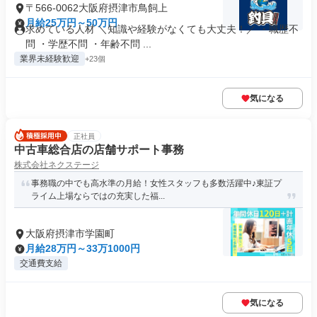
〒566-0062大阪府摂津市鳥飼上
月給25万円～50万円
求めている人材 ＼知識や経験がなくても大丈夫！／ ・職歴不
問 ・学歴不問 ・年齢不問 ...
業界未経験歓迎
+23個
気になる
正社員
中古車総合店の店舗サポート事務
株式会社ネクステージ
事務職の中でも高水準の月給！女性スタッフも多数活躍中♪東証プ
ライム上場ならではの充実した福...
大阪府摂津市学園町
月給28万円～33万1000円
交通費支給
気になる