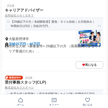
正社員
キャリアアドバイザー
合同会社ＵＮＩＧＲＹ
【29歳以下の方／未経験歓迎】髪色・ネイル自由｜土日祝休み｜
年間休日125日｜月給35万円...
大阪府摂津市
月給25万円～40万円
求める人材: <募集要件> 29歳以下の方 （長期勤続によるキャ
リア形成のため） ...
気になる
正社員
受付事務スタッフ(CLP)
株式会社ネクステージ
転居を伴う転勤無し✨完全未経験OK✨ネイルOK✨年間休日120日
+有給休暇5日でワークライ...
ホーム
オファー
気になる