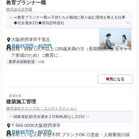
教育プランナー職
株式会社浜学園
≪教育プランナー職≫子供たちが勉強に取り組む環境を整える仕事
◆完全週休2日◆原則定時退社
大阪府摂津市千里丘
月給25万円～45万円
資格・経験 □大卒以上 □35歳未満の方（長期勤続によるキャリ
ア形成のため） □教育に...
業界未経験歓迎
+5個
気になる
派遣社員
建築施工管理
株式会社テクノプロ・コンストラクション
経験者歓迎/完全週休２日制/転勤なし/1152
〒566-0000大阪府摂津市
月給45万円～80万円
求めている人材 学歴不問 ブランクOK ◎意欲・人柄重視の採