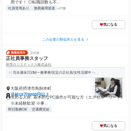
用です！ ◎転職回数も不...
社員登用あり
無期雇用派遣
+27個
気になる
この企業の類似求人を見る
正社員
正社員事務スタッフ
明雪ロジスティクス株式会社
完全週休2日制/一般事務/安定の正社員/女性活躍中
大阪府摂津市鳥飼本町
月給18万9000円以上
求める人材: 基本的なPC操作が可能な方（エクセル・ワード）
※未経験歓迎 ※事...
即日勤務OK
交通費支給
気になる