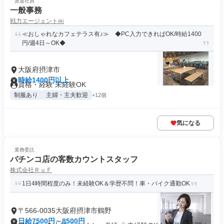
派遣社員
一般事務
戦力エージェント㈱
≪おしゃれなカフェテラス有♪≫ ◆PC入力できればOK/時給1400
円/週4日～OK◆
大阪府摂津市
時給1400円以上
資格・経験 未経験OK
制服あり
主婦・主夫歓迎
+12個
気になる
業務委託
パチンコ店の客数カウントスタッフ
株式会社ＲｕＦ
1日4時間程度のみ！未経験OK＆学歴不問！車・バイク通勤OK
〒566-0035大阪府摂津市鶴野
日給7500円～8500円