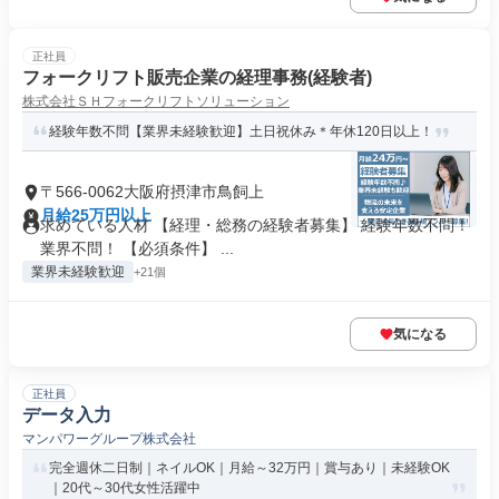
正社員
フォークリフト販売企業の経理事務(経験者)
株式会社ＳＨフォークリフトソリューション
経験年数不問【業界未経験歓迎】土日祝休み＊年休120日以上！
〒566-0062大阪府摂津市鳥飼上
月給25万円以上
求めている人材 【経理・総務の経験者募集】 経験年数不問！
業界不問！ 【必須条件】 ...
業界未経験歓迎
+21個
気になる
正社員
データ入力
マンパワーグループ株式会社
完全週休二日制｜ネイルOK｜月給～32万円｜賞与あり｜未経験OK
｜20代～30代女性活躍中