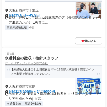
大阪府摂津市千里丘
月給25万円～45万円
資格・経験 □大卒以上 □35歳未満の方（長期勤続によるキャリ
ア形成のため） □教育に...
業界未経験歓迎
+5個
気になる
正社員
水道料金の徴収・検針スタッフ
ヴェオリア・ジェネッツ株式会社
【未経験大歓迎◎】土日祝休み/年休125日/人柄重視！安定のイン
フラ事業で新職種にチャレン...
大阪府摂津市三島
月給21万5000円～24万9500円
求める人材: ✽業界・職種未経験歓迎✽ ※43歳まで(長期キャ
リア形成のため) ※高...
交通費支給
駅近5分以内