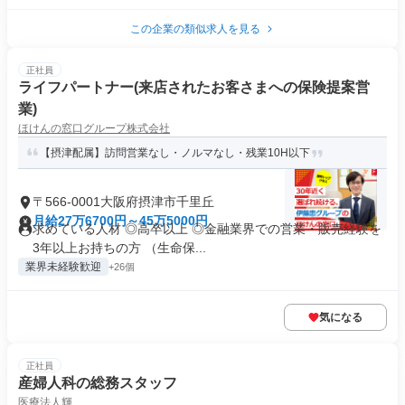
この企業の類似求人を見る
正社員
ライフパートナー(来店されたお客さまへの保険提案営
業)
ほけんの窓口グループ株式会社
【摂津配属】訪問営業なし・ノルマなし・残業10H以下
〒566-0001大阪府摂津市千里丘
月給27万6700円～45万5000円
求めている人材 ◎高卒以上 ◎金融業界での営業・販売経験を
3年以上お持ちの方 （生命保...
業界未経験歓迎
+26個
気になる
正社員
産婦人科の総務スタッフ
医療法人輝