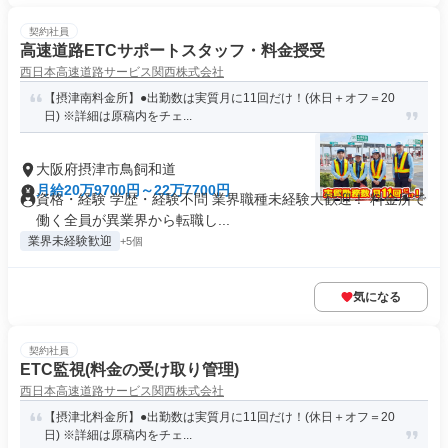
契約社員
高速道路ETCサポートスタッフ・料金授受
西日本高速道路サービス関西株式会社
【摂津南料金所】●出勤数は実質月に11回だけ！(休日＋オフ＝20
日) ※詳細は原稿内をチェ...
大阪府摂津市鳥飼和道
月給20万9700円～22万7700円
資格・経験 学歴・経験不問 業界職種未経験大歓迎！ 料金所で
働く全員が異業界から転職し...
業界未経験歓迎
+5個
気になる
契約社員
ETC監視(料金の受け取り管理)
西日本高速道路サービス関西株式会社
【摂津北料金所】●出勤数は実質月に11回だけ！(休日＋オフ＝20
日) ※詳細は原稿内をチェ...