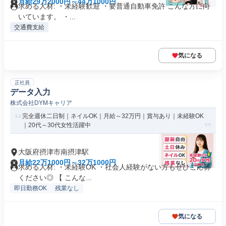
月給29万2000円～44万1000円
求める人材: ・未経験歓迎 ・要普通自動車免許 こんな方に向
いています。 ・...
交通費支給
気になる
正社員
データ入力
株式会社DYMキャリア
完全週休二日制｜ネイルOK｜月給～32万円｜賞与あり｜未経験OK
｜20代～30代女性活躍中
大阪府摂津市南摂津駅
月給22万1000円～32万1000円
求める人材: ・未経験OK ・社会人経験がない方もぜひご応募
ください◎ 【 こんな...
即日勤務OK
残業なし
気になる