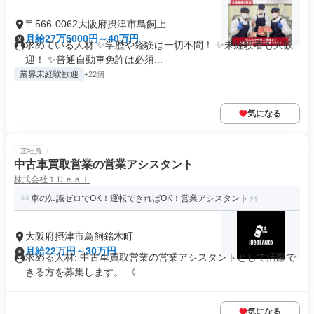
〒566-0062大阪府摂津市鳥飼上
月給27万5000円～40万円
求めている人材 ✨学歴や経験は一切不問！ ✨未経験者も大歓
迎！ ✨普通自動車免許は必須...
業界未経験歓迎
+22個
気になる
正社員
中古車買取営業の営業アシスタント
株式会社１Ｄｅａｌ
車の知識ゼロでOK！運転できればOK！営業アシスタント
大阪府摂津市鳥飼銘木町
月給22万円～30万円
求める人材: 中古車買取営業の営業アシスタントとして活躍で
きる方を募集します。 《...
気になる