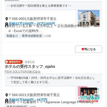
女性活躍中＊院内環境を整える事務業務です
〒566-0001大阪府摂津市千里丘
月給23万1000円～25万1000円
求めている人材 ＊短大卒以上 ＊正社員経験が5年以上 ＊Wor
d・Excelでの資料作...
制服あり
業界未経験歓迎
+13個
気になる
派遣社員
ホテルの受付スタッフ_ojahs
FIDIA SOLUTIONS株式会社
平均年齢26歳！20代・30代を中心に若手活躍中！当社正社員とし
て安定して長く働けます◎完...
〒566-0021大阪府摂津市南千里丘
月給20万5000円～28万円
資格 ＜＜応募条件＞＞ *Japanese Language Proficiency ...