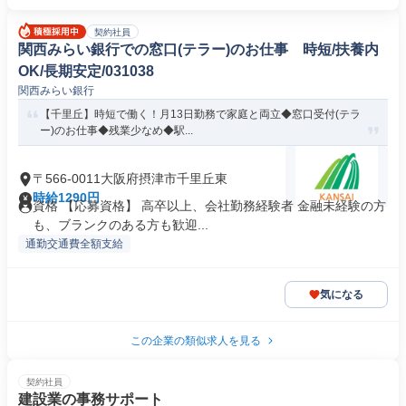
契約社員
関西みらい銀行での窓口(テラー)のお仕事 時短/扶養内
OK/長期安定/031038
関西みらい銀行
【千里丘】時短で働く！月13日勤務で家庭と両立◆窓口受付(テラ
ー)のお仕事◆残業少なめ◆駅...
〒566-0011大阪府摂津市千里丘東
時給1290円
資格 【応募資格】 高卒以上、会社勤務経験者 金融未経験の方
も、ブランクのある方も歓迎...
通勤交通費全額支給
気になる
この企業の類似求人を見る
契約社員
建設業の事務サポート