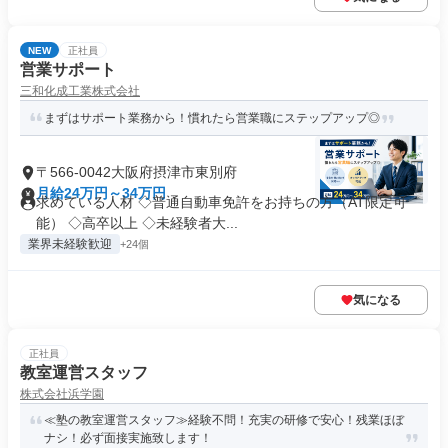
NEW
正社員
営業サポート
三和化成工業株式会社
まずはサポート業務から！慣れたら営業職にステップアップ◎
〒566-0042大阪府摂津市東別府
月給24万円～34万円
求めている人材 ◇普通自動車免許をお持ちの方（AT限定可
能） ◇高卒以上 ◇未経験者大...
業界未経験歓迎
+24個
気になる
正社員
教室運営スタッフ
株式会社浜学園
≪塾の教室運営スタッフ≫経験不問！充実の研修で安心！残業ほぼ
ナシ！必ず面接実施致します！