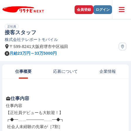
会員登録
ログイン
正社員
接客スタッフ
株式会社テレポートモバイル
〒599-8241大阪府堺市中区福田
月給23万円～33万5000円
仕事概要
応募について
企業情報
仕事内容
仕事内容

【正社員デビューも大歓迎！】

┏◆━……──────……━◆┓

 社会人未経験の先輩が［7割］
