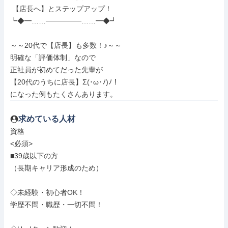
 【店長へ】とステップアップ！

┗◆━……───────……━◆┛

～～20代で【店長】も多数！♪～～

明確な「評価体制」なので

正社員が初めてだった先輩が

【20代のうちに店長】Σ(･ω･ﾉ)ﾉ！

になった例もたくさんあります。
求めている人材
資格

<必須>

■39歳以下の方

（長期キャリア形成のため）

◇未経験・初心者OK！

学歴不問・職歴・一切不問！
