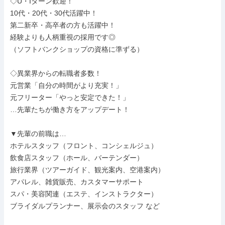
◇U・Iターン歓迎！

10代・20代・30代活躍中！

第二新卒・高卒者の方も活躍中！

経験よりも人柄重視の採用です◎

（ソフトバンクショップの資格に準ずる）

◇異業界からの転職者多数！

元営業「自分の時間がより充実！」

元フリーター「やっと安定できた！」

…先輩たちが働き方をアップデート！

▼先輩の前職は…

ホテルスタッフ（フロント、コンシェルジュ）

飲食店スタッフ（ホール、バーテンダー）

旅行業界（ツアーガイド、観光案内、空港案内）

アパレル、雑貨販売、カスタマーサポート

スパ・美容関連（エステ、インストラクター）

ブライダルプランナー、展示会のスタッフ など
