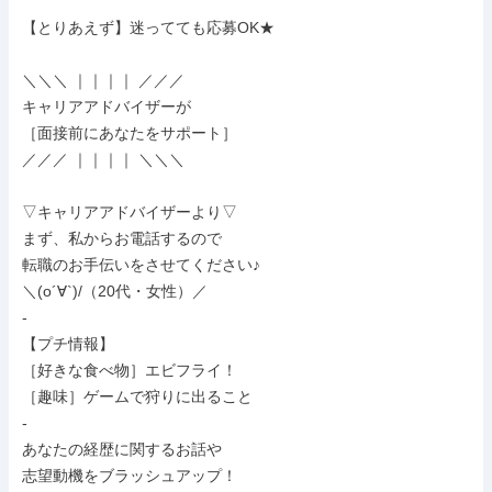
【とりあえず】迷ってても応募OK★

＼＼＼ ｜｜｜｜ ／／／

キャリアアドバイザーが

［面接前にあなたをサポート］

／／／ ｜｜｜｜ ＼＼＼

▽キャリアアドバイザーより▽

まず、私からお電話するので

転職のお手伝いをさせてください♪

＼(o´∀`)/（20代・女性）／

-

【プチ情報】

［好きな食べ物］エビフライ！

［趣味］ゲームで狩りに出ること

-

あなたの経歴に関するお話や

志望動機をブラッシュアップ！
