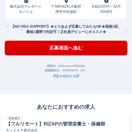
株式会社テレポート
〒599-8241大阪府
月給23万円～33万
モバイル
堺市中区福田
5000円
【NO VISA SUPPORT】★とりあえず応募してみたもOK★面接1回、
最短1週間で内定可！正社員デビューにオススメ★
応募画面へ進む
原稿ID：
b34ccecee5f2826e
掲載開始日：
2026/06/15（月）
問題を報告する
あなたにおすすめの求人
業務委託
【フルリモート】RIZAPの管理栄養士・保健師
ＲＩＺＡＰ株式会社