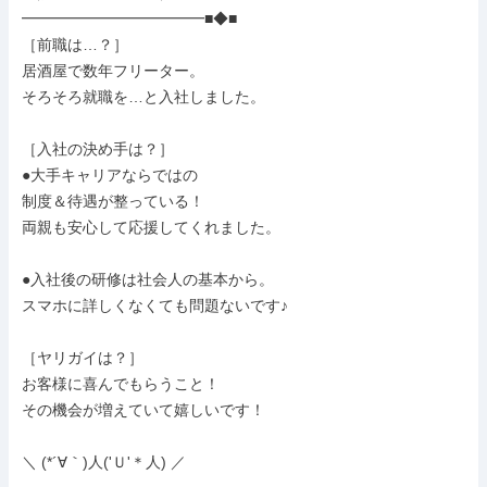
━━━━━━━━━━━━■◆■

［前職は…？］

居酒屋で数年フリーター。

そろそろ就職を…と入社しました。

［入社の決め手は？］

●大手キャリアならではの

制度＆待遇が整っている！

両親も安心して応援してくれました。

●入社後の研修は社会人の基本から。

スマホに詳しくなくても問題ないです♪

［ヤリガイは？］

お客様に喜んでもらうこと！

その機会が増えていて嬉しいです！

＼ (*´∀｀)人('Ｕ'＊人) ／
