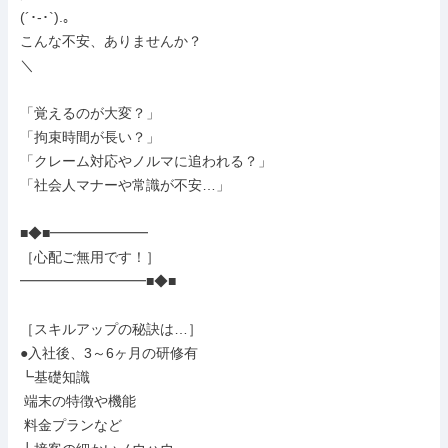
(´･-･`).｡

こんな不安、ありませんか？

＼

「覚えるのが大変？」

「拘束時間が長い？」

「クレーム対応やノルマに追われる？」

「社会人マナーや常識が不安…」

■◆■━━━━━━━

［心配ご無用です！］

━━━━━━━━━■◆■

［スキルアップの秘訣は…］

●入社後、3～6ヶ月の研修有

┗基礎知識

 端末の特徴や機能

 料金プランなど
