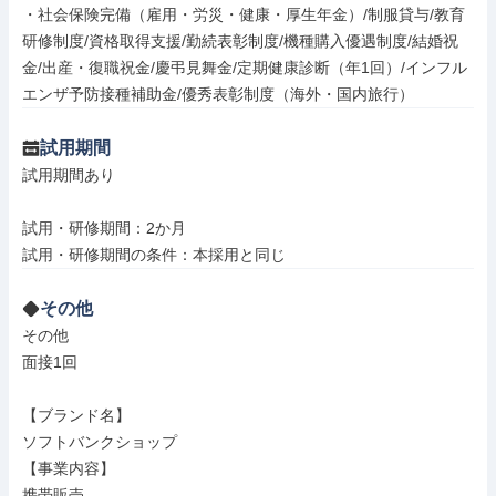
・社会保険完備（雇用・労災・健康・厚生年金）/制服貸与/教育
研修制度/資格取得支援/勤続表彰制度/機種購入優遇制度/結婚祝
金/出産・復職祝金/慶弔見舞金/定期健康診断（年1回）/インフル
エンザ予防接種補助金/優秀表彰制度（海外・国内旅行）
試用期間
試用期間あり

試用・研修期間：2か月

その他
その他

面接1回

【ブランド名】

ソフトバンクショップ

【事業内容】

携帯販売