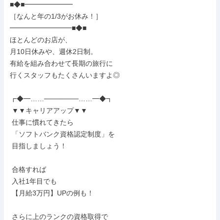
■◆■━━━━━━━

［なんと年の1/3がお休み！］

━━━━━━━━━■◆■

ほとんどのお店が、

月10日休みや、週休2日制。

有給を組み合わせて長期の旅行に

行くスタッフもたくさんいますよ◎

┏◆━……───────……━◆┓

 ▼▼キャリアアップ▼▼

 仕事に慣れてきたら

 「ソフトバンク資格認定制度」を

 目指しましょう！

 合格すれば

 入社1年目でも

 【月給3万円】UPの例も！

 さらに上のランクの資格取得で
