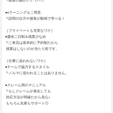
┗接客の細かいノウハウ

●eラーニングもご用意

┗説明の仕方や接客が動画で学べる！

［プライベートも充実なワケ］

●週休二日制＆残業少なめ

┗ご来店は基本的に予約制だから

 残業はしないのが当たり前です。

［仕事に追われないワケ］

●チームで協力するスタイル

┗ノルマに追われることはありません。

●クレーム用のマニュアル

┗もしクレームが発生しても

 対応方法が明確だから安心♪

 もちろん先輩もサポート◎
