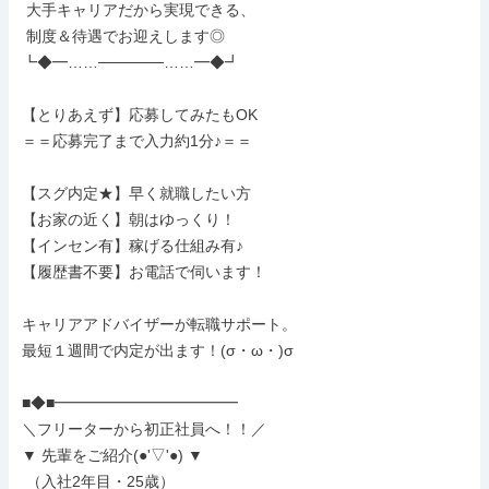
 大手キャリアだから実現できる、

 制度＆待遇でお迎えします◎

┗◆━……──────……━◆┛

【とりあえず】応募してみたもOK

＝＝応募完了まで入力約1分♪＝＝

【スグ内定★】早く就職したい方

【お家の近く】朝はゆっくり！

【インセン有】稼げる仕組み有♪

【履歴書不要】お電話で伺います！

キャリアアドバイザーが転職サポート。

最短１週間で内定が出ます！(σ・ω・)σ

■◆■━━━━━━━━━━━━

＼フリーターから初正社員へ！！／

▼ 先輩をご紹介(●'▽'●) ▼

 （入社2年目・25歳）
