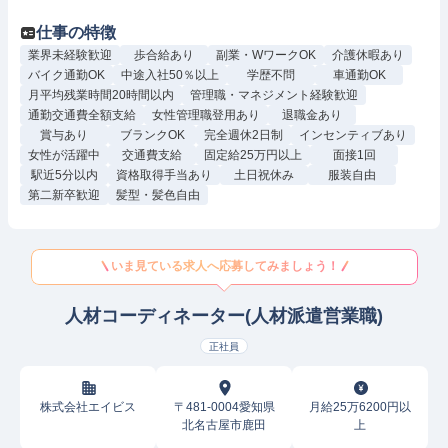
仕事の特徴
業界未経験歓迎
歩合給あり
副業・WワークOK
介護休暇あり
バイク通勤OK
中途入社50％以上
学歴不問
車通勤OK
月平均残業時間20時間以内
管理職・マネジメント経験歓迎
通勤交通費全額支給
女性管理職登用あり
退職金あり
賞与あり
ブランクOK
完全週休2日制
インセンティブあり
女性が活躍中
交通費支給
固定給25万円以上
面接1回
駅近5分以内
資格取得手当あり
土日祝休み
服装自由
第二新卒歓迎
髪型・髪色自由
いま見ている求人へ応募してみましょう！
人材コーディネーター(人材派遣営業職)
正社員
株式会社エイビス
〒481-0004愛知県
月給25万6200円以
北名古屋市鹿田
上