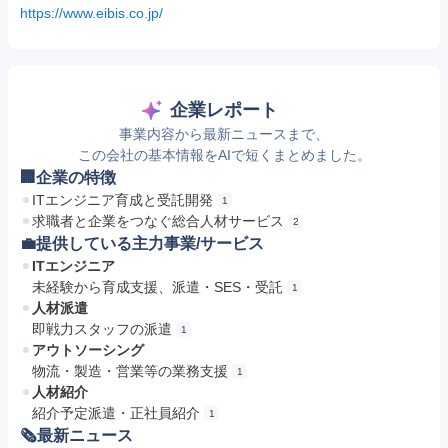
https://www.eibis.co.jp/
企業レポート
事業内容から最新ニュースまで、
この会社の基本情報をAIで短くまとめました。
🏢企業の特徴
ITエンジニア育成と受託開発
1
求職者と企業をつなぐ総合人材サービス
2
💼提供している主力事業/サービス
ITエンジニア
未経験から育成支援、派遣・SES・受託
1
人材派遣
即戦力スタッフの派遣
1
アウトソーシング
物流・製造・営業等の業務支援
1
人材紹介
紹介予定派遣・正社員紹介
1
🗞最新ニュース