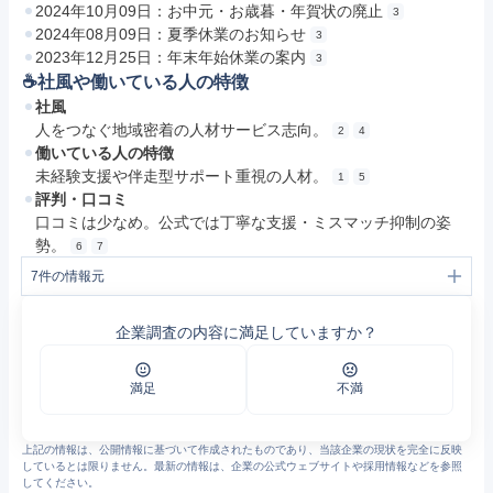
2024年10月09日：お中元・お歳暮・年賀状の廃止
3
2024年08月09日：夏季休業のお知らせ
3
2023年12月25日：年末年始休業の案内
3
☕️社風や働いている人の特徴
社風
人をつなぐ地域密着の人材サービス志向。
2
4
働いている人の特徴
未経験支援や伴走型サポート重視の人材。
1
5
評判・口コミ
口コミは少なめ。公式では丁寧な支援・ミスマッチ抑制の姿
勢。
6
7
7
件の情報元
1
株式会社エイビス
2
株式会社エイビス
企業調査の内容に満足していますか？
3
株式会社エイビス
4
株式会社エイビス
5
株式会社エイビス
6
https://jp.indeed.com/cmp/%E6%A0%AA%E5%BC%8F%E4%BC%9A%E7%A4%BE%E3%82%A8%E3%82%A4%E3%83%93%E3%82%B9-1/reviews
満足
不満
7
株式会社エイビス
上記の情報は、公開情報に基づいて作成されたものであり、当該企業の現状を完全に反映
しているとは限りません。最新の情報は、企業の公式ウェブサイトや採用情報などを参照
してください。